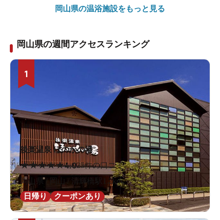
岡山県の
温浴施設をもっと見る
岡山県の週間アクセスランキング
1
後楽温泉 ほのかの湯
★
★
★
★
★
4.0
25件の口コミ
岡山県 / 岡山 / 清輝橋駅1.2km
日帰り
クーポンあり