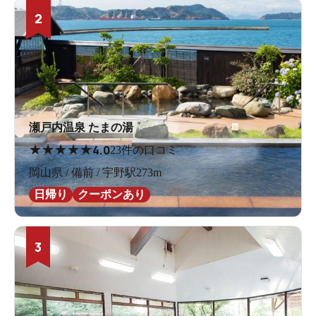
2
瀬戸内温泉 たまの湯
★
★
★
★
★
4.0
23件の口コミ
岡山県 / 備前 / 宇野駅273m
日帰り
クーポンあり
3