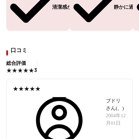
清潔感がある
静かに過ご
口コミ
総合評価
3
★
★
★
★
★
★
★
★
★
★
ブドリ
さん(
、
)
2004年12
月01日