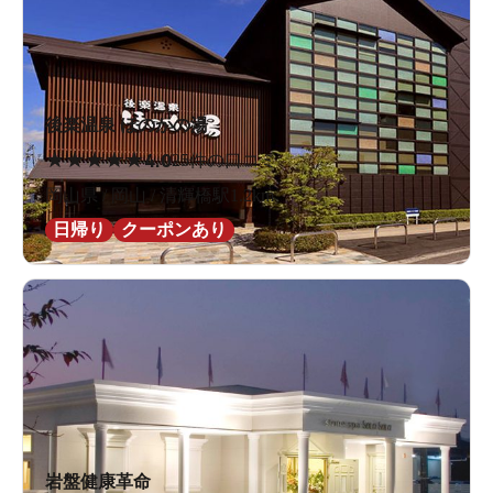
後楽温泉 ほのかの湯
★
★
★
★
★
4.0
25件の口コミ
岡山県 / 岡山 / 清輝橋駅1.2km
日帰り
クーポンあり
岩盤健康革命