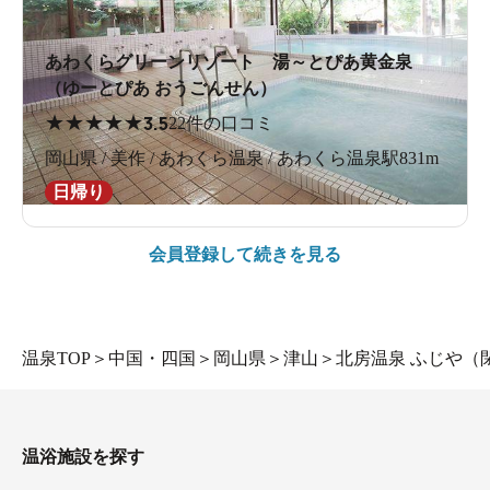
あわくらグリーンリゾート 湯～とぴあ黄金泉
（ゆーとぴあ おうごんせん）
★
★
★
★
★
3.5
22件の口コミ
岡山県 / 美作 / あわくら温泉 / あわくら温泉駅831m
日帰り
会員登録して続きを見る
温泉TOP
＞
中国・四国
＞
岡山県
＞
津山
＞
北房温泉 ふじや（
温浴施設を探す