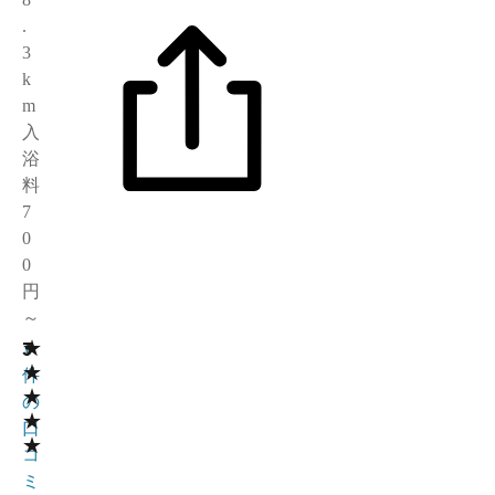
.
3
k
m
入
浴
料
7
0
0
円
～
★
3
1
★
件
★
の
★
口
★
コ
ミ