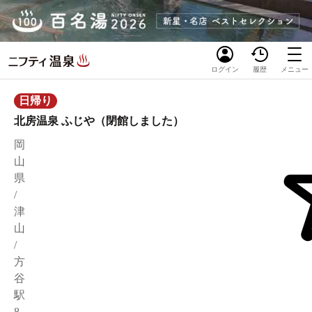
ログイン
履歴
メニュー
日帰り
北房温泉 ふじや（閉館しました）
岡
山
県
/
津
山
/
方
谷
駅
8