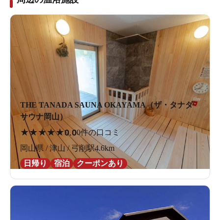
THE TANADA SAUNA OKAYAMA（ザ・タナダ
サウナ岡山）
★
★
★
★
★
0.0
0件の口コミ
岡山県 / 津山 / 弓削駅4.6km
日帰り
宿泊
クーポンあり