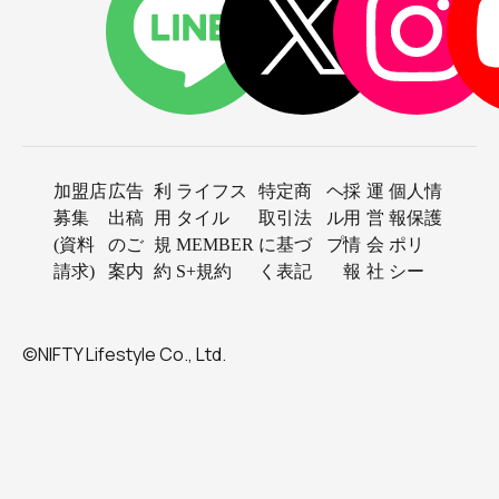
加盟店
広告
利
ライフス
特定商
ヘ
採
運
個人情
募集
出稿
用
タイル
取引法
ル
用
営
報保護
(資料
のご
規
MEMBER
に基づ
プ
情
会
ポリ
請求)
案内
約
S+規約
く表記
報
社
シー
©NIFTY Lifestyle Co., Ltd.