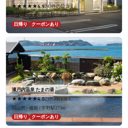
★
★
★
★
★
4.9
243件の口コミ
岡山県 / 倉敷 / 浦田駅2.0km
日帰り
クーポンあり
瀬戸内温泉 たまの湯
★
★
★
★
★
4.0
23件の口コミ
岡山県 / 備前 / 宇野駅273m
日帰り
クーポンあり