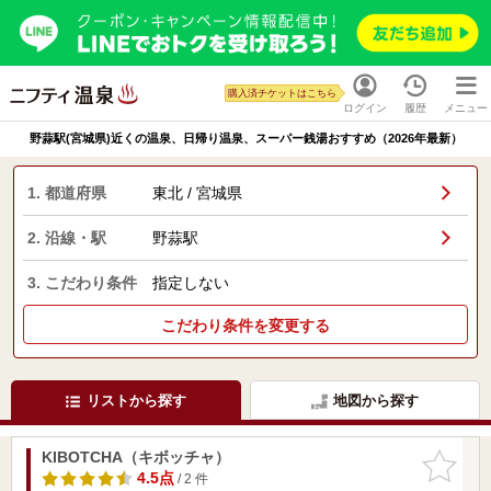
購入済チケットはこちら
ログイン
履歴
メニュー
野蒜駅(宮城県)近くの温泉、日帰り温泉、スーパー銭湯おすすめ（2026年最新）
1. 都道府県
東北 / 宮城県
2. 沿線・駅
野蒜駅
3. こだわり条件
指定しない
こだわり条件を変更する
リストから探す
地図から探す
KIBOTCHA（キボッチャ）
お気に入
りに追加
4.5点
/ 2 件