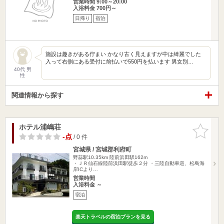
営業時間 9:00～20:00
入浴料金 700円～
日帰り
宿泊
施設は趣きがある佇まい かなり古く見えますが中は綺麗でした
入って右側にある受付に前払いで550円を払います 男女別…
40代 男
性
関連情報から探す
ホテル浦嶋荘
お気に入
りに追加
-点
/ 0 件
宮城県 / 宮城郡利府町
野蒜駅10.35km
陸前浜田駅162m
・ＪＲ仙石線陸前浜田駅徒歩２分 ・三陸自動車道、松島海
岸ICより…
営業時間
入浴料金 ～
宿泊
楽天トラベルの宿泊プランを見る