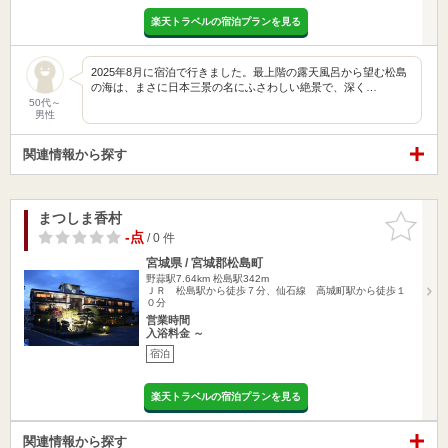
楽天トラベルの宿泊プランを見る
2025年8月に宿泊で行きました。 ​最上階の露天風呂から望む松島
の海は、まさに日本三景の名にふさわしい絶景で、深く…
50代～
男性
関連情報から探す
まつしま香村
お気に入
りに追加
-点
/ 0 件
宮城県 / 宮城郡松島町
野蒜駅7.64km
松島駅342m
ＪＲ 松島駅から徒歩７分、仙石線 高城町駅から徒歩１
０分
営業時間
入浴料金 ～
宿泊
楽天トラベルの宿泊プランを見る
関連情報から探す