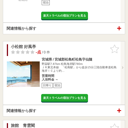
宿泊
楽天トラベルの宿泊プランを見る
関連情報から探す
小松館 好風亭
お気に入
りに追加
-点
/ 0 件
宮城県 / 宮城郡松島町松島字仙隨
野蒜駅7.87km
松島海岸駅780m
ＪＲ東北本線 「松島駅」から徒歩15分三陸自動車道松島
海岸ＩＣより約…
営業時間
入浴料金 ～
日帰り
宿泊
楽天トラベルの宿泊プランを見る
関連情報から探す
旅館 青雲閣
お気に入