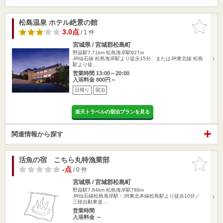
松島温泉 ホテル絶景の館
お気に入
りに追加
3.0点
/ 1 件
宮城県 / 宮城郡松島町
野蒜駅7.71km
松島海岸駅927m
JR仙石線 松島海岸駅より徒歩15分、またはJR東北線 松島
駅より徒…
営業時間 13:00～20:00
入浴料金 800円～
日帰り
宿泊
楽天トラベルの宿泊プランを見る
関連情報から探す
活魚の宿 こちら丸特漁業部
お気に入
りに追加
-点
/ 0 件
宮城県 / 宮城郡松島町
野蒜駅7.84km
松島海岸駅788m
JR仙石線松島海岸駅・JR東北本線松島駅より徒歩10分／
三陸自動車道…
営業時間
入浴料金 ～