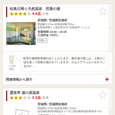
松島日帰り天然温泉 芭蕉の湯
お気に入
りに追加
4.0点
/ 1 件
宮城県 / 宮城郡松島町
野蒜駅9.27km
松島海岸駅765m
松島海岸駅より徒歩約15分 松島海岸ＩＣより
営業時間 10:00～20:00
入浴料金 750円～
日帰り
町営の無料駐車場の近くとなります。風呂場の壁には、上部の二
辺を使って松島が描かれていますが、かなりデフォルメされてい
るのか…
～10代
男性
関連情報から探す
霊泉亭 湯の原温泉
お気に入
りに追加
3.3点
/ 8 件
宮城県 / 宮城郡松島町
野蒜駅9.27km
松島海岸駅1.01km
仙石線松島海岸駅徒歩２０分三陸自動車道松島海岸５分