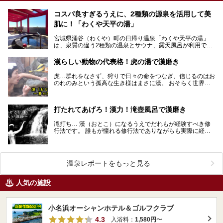
コスパ良すぎるうえに、2種類の源泉を活用して美
肌に！「わくや天平の湯」
宮城県涌谷（わくや）町の日帰り温泉「わくや天平の湯」
は、泉質の違う2種類の温泉とサウナ、露天風呂が利用でき
て、コミックスも備えた休憩室やレストラン、小劇場まで
揃…
漢らしい動物の代表格！虎の湯で漢磨き
虎…群れをなさず、狩りで日々の命をつなぎ、信じるのはお
のれのみという孤高な生き様はまさに漢。 おそらく世界中
の漢に「漢らしい動物といえば？」とアンケートを採っ…
打たれてあげろ！漢力！滝壺風呂で漢磨き
滝打ち… 漢（おとこ）になるうえでだれもが経験すべき修
行法です。 誰もが憧れる修行法でありながらも実際に経験
した人は少ない… その理由は単純です。滝がそも…
温泉レポートをもっと見る
人気の施設
小名浜オーシャンホテル＆ゴルフクラブ
4.3
入浴料：
1,580円
〜