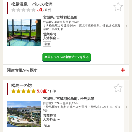
松島温泉 パレス松洲
お気に入
りに追加
-点
/ 0 件
宮城県 / 宮城郡松島町
野蒜駅7.46km
松島駅694m
ＪＲ松島駅より徒歩10分 東北本線松島駅、仙石線松島海
岸駅・高城町駅…
営業時間
入浴料金 ～
宿泊
楽天トラベルの宿泊プランを見る
関連情報から探す
松島一の坊
お気に入
りに追加
5.0点
/ 1 件
宮城県 / 宮城郡松島町 / 松島温泉
野蒜駅7.57km
松島駅424m
・松島駅から無料送迎バスが運行 ・松島北I.Cから車で約1
0分…
営業時間
入浴料金 ～
宿泊