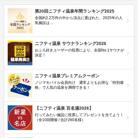
第20回ニフティ温泉年間ランキング2025
全国約2.2万件の中から頂点に選ばれた、2025年の人
気施設は…
ニフティ温泉 サウナランキング2026
おふろ好きユーザーの投票により、全国No.1サウナが
決定！
ニフティ温泉プレミアムクーポン
ノジマモバイル会員向け 通常よりもお得な「特別価
格」で人気の温泉を満喫できる！
【ニフティ温泉 百名湯2026】
行ってみたい施設に投票してプレゼントを当てよう！
（全10回開催 / 合計260名様）