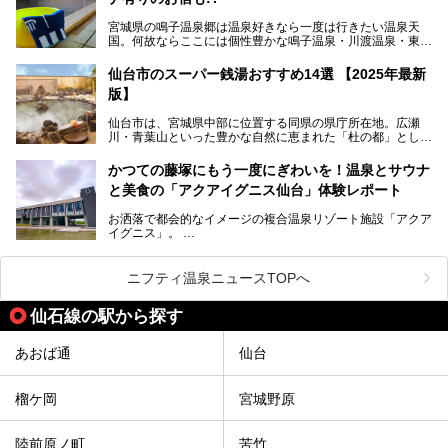
ルサワー ノンアルコール」もプレゼント。湯上がりにぴっ
たりの一杯をぜひお楽しみください。
宮城県の鳴子温泉郷は温泉好きなら一度は行きたい温泉天
国。何故ならここには個性豊かな鳴子温泉・川渡温泉・東鳴
子温泉・中山平温泉・鬼首温泉という5つの温泉地があり、
硫黄泉、塩化物泉、硫酸塩泉、炭酸水素塩泉などと多様な泉
仙台市のスーパー銭湯おすすめ14選 【2025年最新
質がそろっているからです。
版】
ー
また共同浴場（日帰り温泉）だけでなく、嬉しいことに多く
仙台市は、宮城県中部に位置する同県の県庁所在地。広瀬
の旅館・ホテルも立ち寄り入浴に門戸を開いてくれていま
提供元：サッポロビール【PR】
川・青葉山といった豊かな自然に恵まれた「杜の都」として
す。
知られ、戦国武将・伊達政宗のお膝元として歴史ファンにも
この記事はサッポロビールのPRイベント告知記事です。
人気です。新幹線を使えば都心から1時間30分とアクセスも
今回はそんな旅館の中から、おすすめしたい5ヶ所の温泉を
かつての藤塚にもう一度にぎわいを！温泉とサウナ
よく、気軽に訪れやすい地方都市の1つです。
セレクトしてみました。うち3ヶ所はサウナも楽しめます。
と美食の「アクアイグニス仙台」体験レポート
今回は、仙台市内のおすすめスーパー銭湯をご紹介します。
お洒落で都会的なイメージの複合温泉リゾート施設「アクア
仙台牛タンなどを堪能するグルメ旅や、スポーツ観戦の遠征
イグニス」。
時などに利用しやすい温浴施設がたくさんありますよ。
関西空港や吉川美南（埼玉県）に続いて仙台市若林区に202
2年4月にオープンした「アクアイグニス仙台」は、日帰り
ニフティ温泉ニュースTOPへ
温泉の「藤塚の湯」、マルシェ リアン、和食「笠庵」、イ
タリアン「グリーチネ」、ベーカリー「マリアージュ ドゥ
仙石線の駅から探す
ファリーヌ」、スイーツの「コンフィチュール アッシュ」
と「ル ショコラ ドゥ アッシュ」、そしてカフェ「猿田彦珈
琲」と話題のお店が勢ぞろい！
あおば通
仙台
この「アクアイグニス仙台」の魅力を探りにお出かけしてき
ました。
榴ケ岡
宮城野原
陸前原ノ町
苦竹