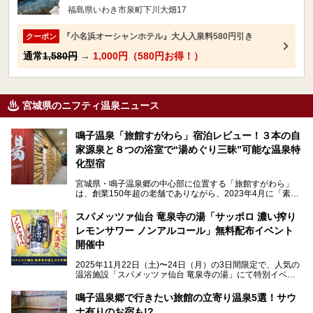
福島県いわき市泉町下川大畑17
『小名浜オーシャンホテル』大人入泉料580円引き
クーポン
通常
1,580円
→
1,000円（580円お得！）
宮城県のニフティ温泉ニュース
鳴子温泉「旅館すがわら」宿泊レビュー！３本の自
家源泉と８つの浴室で“湯めぐり三昧”可能な温泉特
化型宿
宮城県・鳴子温泉郷の中心部に位置する「旅館すがわら」
は、創業150年超の老舗でありながら、2023年4月に「素泊
まり専門の宿」としてリニューアルオープン。同時に温泉熱
を利用したサウナも新設され、温泉ファン・サウナ―双方に
スパメッツァ仙台 竜泉寺の湯「サッポロ 濃い搾り
注目のスポットです。
レモンサワー ノンアルコール」無料配布イベント
開催中
特筆すべきは、館内で完結する圧倒的な「湯めぐり」のバリ
2025年11月22日（土)〜24日（月）の3日間限定で、人気の
エーション。“温泉のデパート”・“東の横綱”と称される鳴子
温浴施設「スパメッツァ仙台 竜泉寺の湯」にて特別イベン
温泉郷の中でも、3本の異なる自家源泉を使い分けるその実
トを開催！居酒屋の手搾りサワーのような本格感が味わえる
力は折り紙付き。実際に宿泊した筆者が、“温泉”を中心にそ
「サッポロ 濃い搾りレモンサワー ノンアルコール」を無料
鳴子温泉郷で行きたい旅館の立寄り温泉5選！サウ
の全貌を詳細レビューします！
配布します。さらにSNS投稿で「サッポロ 濃い搾りグレフ
ナ有りのお宿も!?