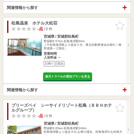
関連情報から探す
松島温泉 ホテル大松荘
お気に入
りに追加
-点
/ 0 件
宮城県 / 宮城郡松島町
野蒜駅8.57km
松島海岸駅60m
ＪＲ松島海岸駅より徒歩２分。東北自動車道仙台南IC～南
部道路～三陸自…
営業時間
入浴料金 ～
日帰り
宿泊
楽天トラベルの宿泊プランを見る
関連情報から探す
ブリーズベイ シーサイドリゾート松島（ＢＢＨホテ
お気に入
ルグループ）
りに追加
-点
/ 0 件
宮城県 / 宮城郡松島町
野蒜駅8.85km
松島海岸駅246m
松島海岸駅より徒歩９分,お車の場合、松島海岸ICを松島方