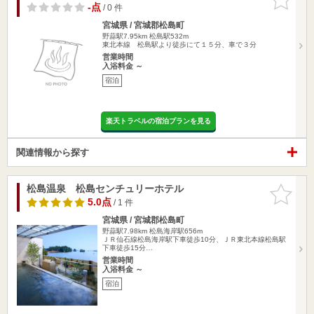
りに追加
-点
/ 0 件
宮城県 / 宮城郡松島町
野蒜駅7.95km
松島駅532m
東北本線 松島駅より徒歩にて１５分、車で３分
営業時間
入浴料金 ～
宿泊
楽天トラベルの宿泊プランを見る
関連情報から探す
松島温泉 松島センチュリーホテル
お気に入
りに追加
5.0点
/ 1 件
宮城県 / 宮城郡松島町
野蒜駅7.98km
松島海岸駅656m
ＪＲ仙石線松島海岸駅下車徒歩10分、ＪＲ東北本線松島駅
下車徒歩15分…
営業時間
入浴料金 ～
宿泊