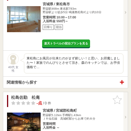
宮城県 / 東松島市
野蒜駅468m
東名駅783m
野蒜駅より徒歩5分 鳴瀬奥松島ICより約10分
営業時間 10:00～17:00
入浴料金 550円～
日帰り
宿泊
楽天トラベルの宿泊プランを見る
東松島にお風呂が出来たのがまず嬉しい！と思い、お邪魔しまし
た〜！家族でのんびりとさせて頂き、森のキッチンでは、お手頃
価格で…
40代 女
性
関連情報から探す
松島佐勘 松庵
お気に入
りに追加
-点
/ 0 件
宮城県 / 宮城郡松島町
野蒜駅5.12km
手樽駅1.43km
ＪＲ仙石線 高城町駅からお車で約８分
営業時間
入浴料金 ～