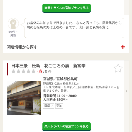
楽天トラベルの宿泊プランを見る
​お盆休みに泊まりで行きました。 なんと言っても、露天風呂から
眺める松島の海は圧巻の一言です。 刻一刻と表情を変え…
50代～
男性
関連情報から探す
日本三景 松島 花ごころの湯 新富亭
お気に入
りに追加
-点
/ 0 件
宮城県 / 宮城郡松島町
野蒜駅8.02km
松島駅431m
ＪＲ東北本線・松島駅／三陸自動車道・松島海岸ＩＣ～お
車で１０分。最寄…
営業時間 11:00～20:00
入浴料金 850円～
日帰り
宿泊
楽天トラベルの宿泊プランを見る