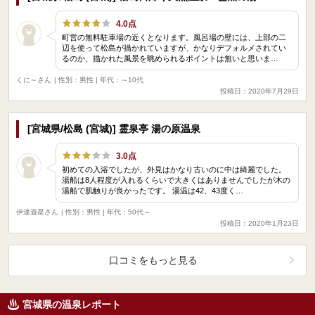
4.0点
町営の無料駐車場の近くとなります。風呂場の壁には、上部の二
辺を使って松島が描かれていますが、かなりデフォルメされてい
るのか、描かれた風景を眺められるポイントは無いと思いま…
くに～さん
| 性別：男性 | 年代：～10代
投稿日：2020年7月29日
[宮城県/松島 (宮城)] 霊泉亭 湯の原温泉
3.0点
初めての入浴でしたが、外見はかなり古いのに中は綺麗でした。
湯船は8人程度が入れるくらいで大きくはありませんでしたが木の
湯船で肌触りが良かったです。 湯温は42、43度く…
伊達遊星さん
| 性別：男性 | 年代：50代～
投稿日：2020年1月23日
口コミをもっと見る
宮城県の温泉レポート