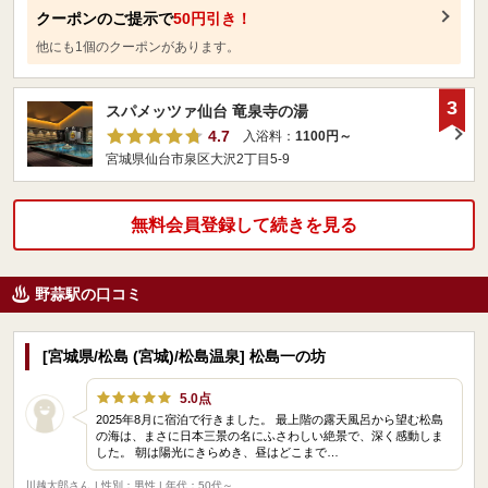
クーポンのご提示で
50円引き！
他にも1個のクーポンがあります。
3
スパメッツァ仙台 竜泉寺の湯
4.7
入浴料：
1100円～
宮城県仙台市泉区大沢2丁目5-9
無料会員登録して続きを見る
野蒜駅の口コミ
[宮城県/松島 (宮城)/松島温泉] 松島一の坊
5.0点
2025年8月に宿泊で行きました。 ​最上階の露天風呂から望む松島
の海は、まさに日本三景の名にふさわしい絶景で、深く感動しま
した。 ​朝は陽光にきらめき、昼はどこまで…
川越太郎さん
| 性別：男性 | 年代：50代～