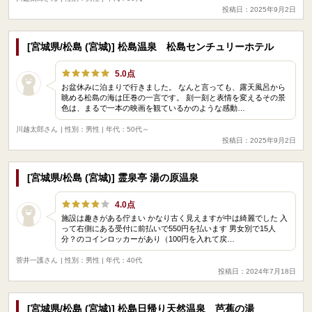
投稿日：2025年9月2日
[宮城県/松島 (宮城)] 松島温泉 松島センチュリーホテル
5.0点
​お盆休みに泊まりで行きました。 なんと言っても、露天風呂から
眺める松島の海は圧巻の一言です。 刻一刻と表情を変えるその景
色は、まるで一本の映画を観ているかのような感動…
川越太郎さん
| 性別：男性 | 年代：50代～
投稿日：2025年9月2日
[宮城県/松島 (宮城)] 霊泉亭 湯の原温泉
4.0点
施設は趣きがある佇まい かなり古く見えますが中は綺麗でした 入
って右側にある受付に前払いで550円を払います 男女別で15人
分？のコインロッカーがあり（100円を入れて戻…
菅井一護さん
| 性別：男性 | 年代：40代
投稿日：2024年7月18日
[宮城県/松島 (宮城)] 松島日帰り天然温泉 芭蕉の湯