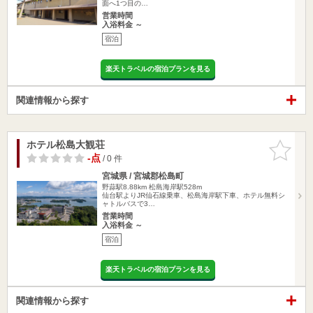
面へ1つ目の…
営業時間
入浴料金 ～
宿泊
楽天トラベルの宿泊プランを見る
関連情報から探す
ホテル松島大観荘
お気に入
りに追加
-点
/ 0 件
宮城県 / 宮城郡松島町
野蒜駅8.88km
松島海岸駅528m
仙台駅よりJR仙石線乗車、松島海岸駅下車、ホテル無料シ
ャトルバスで3…
営業時間
入浴料金 ～
宿泊
楽天トラベルの宿泊プランを見る
関連情報から探す