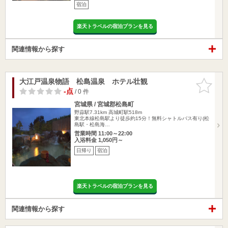
宿泊
楽天トラベルの宿泊プランを見る
関連情報から探す
大江戸温泉物語 松島温泉 ホテル壮観
お気に入
りに追加
-点
/ 0 件
宮城県 / 宮城郡松島町
野蒜駅7.31km
高城町駅518m
東北本線松島駅より徒歩約15分！無料シャトルバス有り(松
島駅・松島海…
営業時間 11:00～22:00
入浴料金 1,050円～
日帰り
宿泊
楽天トラベルの宿泊プランを見る
関連情報から探す