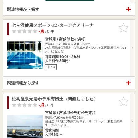
関連情報から探す
七ヶ浜健康スポーツセンターアクアリーナ
お気に入
りに追加
-点
/ 0 件
宮城県 / 宮城郡七ヶ浜町
野蒜駅11.73km
東塩釜駅3.83km
JR仙石線多賀城駅から宮城交通バス七ヶ浜国際村行きで23
分、総合文化…
営業時間 10:00～21:30
入浴料金 840円～
日帰り
関連情報から探す
松島温泉元湯ホテル海風土（閉館しました）
お気に入
りに追加
-点
/ 0 件
宮城県 / 宮城郡松島町松島東浜
野蒜駅7.62km
松島駅902m
仙台よりJR東北本線で松島駅下車（２５分）東北自動車
道 大和ICより…
営業時間
入浴料金 ～