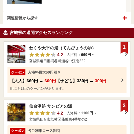
関連情報から探す
宮城県の週間アクセスランキング
1
わくや天平の湯（てんぴょうのゆ）
4.2
入浴料：
660円～
宮城県遠田郡涌谷町涌谷中江南222
入浴料最大60円引き
クーポン
【大人】
660円
→
600円
【子ども】
330円
→
300円
他にも1個のクーポンがあります。
2
仙台湯処 サンピアの湯
4.2
入浴料：
1100円～
宮城県仙台市若林区蒲町東4番地の2
各ご利用コース割引
クーポン