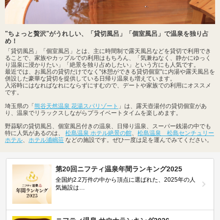
"ちょっと贅沢"がうれしい、「貸切風呂」「個室風呂」で温泉を独り占
め！
「貸切風呂」「個室風呂」とは、主に時間制で露天風呂などを貸切で利用でき
ることで、家族やカップルでの利用はもちろん、「気兼ねなく、静かにゆっく
り温泉に浸かりたい」「絶景を独り占めしたい」という方にも人気です。
最近では、お風呂の貸切だけでなく"休憩ができる貸切個室"に内湯や露天風呂を
併設した豪華な貸切を提供している日帰り温泉も増えています。
入浴時にはなればなれにならずにすむので、デートや家族での利用にオススメ
です。
埼玉県の「
熊谷天然温泉 花湯スパリゾート
」は、露天壺湯付の貸切個室があ
り、温泉でリラックスしながらプライベートタイムを楽しめます。
野蒜駅の貸切風呂、個室風呂付きの温泉、日帰り温泉、スーパー銭湯の中でも
特に人気があるのは、
松島温泉 ホテル絶景の館
、
松島温泉 松島センチュリー
ホテル
、
ホテル浦嶋荘
などの施設です。ぜひ一度は足を運んでみてください。
第20回ニフティ温泉年間ランキング2025
全国約2.2万件の中から頂点に選ばれた、2025年の人
気施設は…