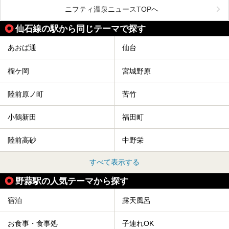
関西空港や吉川美南（埼玉県）に続いて仙台市若林区に202
2年4月にオープンした「アクアイグニス仙台」は、日帰り
ニフティ温泉ニュースTOPへ
温泉の「藤塚の湯」、マルシェ リアン、和食「笠庵」、イ
タリアン「グリーチネ」、ベーカリー「マリアージュ ドゥ
仙石線の駅から同じテーマで探す
ファリーヌ」、スイーツの「コンフィチュール アッシュ」
と「ル ショコラ ドゥ アッシュ」、そしてカフェ「猿田彦珈
琲」と話題のお店が勢ぞろい！
あおば通
仙台
この「アクアイグニス仙台」の魅力を探りにお出かけしてき
ました。
榴ケ岡
宮城野原
陸前原ノ町
苦竹
小鶴新田
福田町
陸前高砂
中野栄
すべて表示する
野蒜駅の人気テーマから探す
宿泊
露天風呂
お食事・食事処
子連れOK