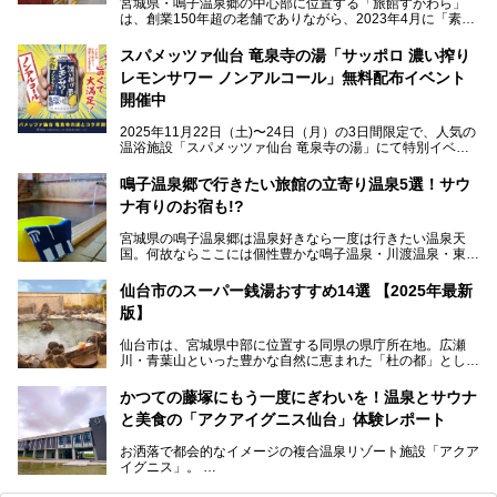
宮城県・鳴子温泉郷の中心部に位置する「旅館すがわら」
は、創業150年超の老舗でありながら、2023年4月に「素泊
まり専門の宿」としてリニューアルオープン。同時に温泉熱
を利用したサウナも新設され、温泉ファン・サウナ―双方に
スパメッツァ仙台 竜泉寺の湯「サッポロ 濃い搾り
注目のスポットです。
レモンサワー ノンアルコール」無料配布イベント
開催中
特筆すべきは、館内で完結する圧倒的な「湯めぐり」のバリ
2025年11月22日（土)〜24日（月）の3日間限定で、人気の
エーション。“温泉のデパート”・“東の横綱”と称される鳴子
温浴施設「スパメッツァ仙台 竜泉寺の湯」にて特別イベン
温泉郷の中でも、3本の異なる自家源泉を使い分けるその実
トを開催！居酒屋の手搾りサワーのような本格感が味わえる
力は折り紙付き。実際に宿泊した筆者が、“温泉”を中心にそ
「サッポロ 濃い搾りレモンサワー ノンアルコール」を無料
鳴子温泉郷で行きたい旅館の立寄り温泉5選！サウ
の全貌を詳細レビューします！
配布します。さらにSNS投稿で「サッポロ 濃い搾りグレフ
ナ有りのお宿も!?
ルサワー ノンアルコール」もプレゼント。湯上がりにぴっ
たりの一杯をぜひお楽しみください。
宮城県の鳴子温泉郷は温泉好きなら一度は行きたい温泉天
国。何故ならここには個性豊かな鳴子温泉・川渡温泉・東鳴
子温泉・中山平温泉・鬼首温泉という5つの温泉地があり、
硫黄泉、塩化物泉、硫酸塩泉、炭酸水素塩泉などと多様な泉
仙台市のスーパー銭湯おすすめ14選 【2025年最新
質がそろっているからです。
版】
ー
また共同浴場（日帰り温泉）だけでなく、嬉しいことに多く
仙台市は、宮城県中部に位置する同県の県庁所在地。広瀬
の旅館・ホテルも立ち寄り入浴に門戸を開いてくれていま
提供元：サッポロビール【PR】
川・青葉山といった豊かな自然に恵まれた「杜の都」として
す。
知られ、戦国武将・伊達政宗のお膝元として歴史ファンにも
この記事はサッポロビールのPRイベント告知記事です。
人気です。新幹線を使えば都心から1時間30分とアクセスも
今回はそんな旅館の中から、おすすめしたい5ヶ所の温泉を
かつての藤塚にもう一度にぎわいを！温泉とサウナ
よく、気軽に訪れやすい地方都市の1つです。
セレクトしてみました。うち3ヶ所はサウナも楽しめます。
と美食の「アクアイグニス仙台」体験レポート
今回は、仙台市内のおすすめスーパー銭湯をご紹介します。
お洒落で都会的なイメージの複合温泉リゾート施設「アクア
仙台牛タンなどを堪能するグルメ旅や、スポーツ観戦の遠征
イグニス」。
時などに利用しやすい温浴施設がたくさんありますよ。