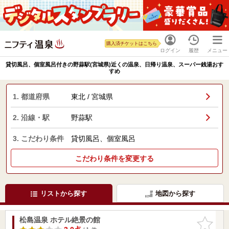
購入済チケットはこちら
ログイン
履歴
メニュー
貸切風呂、個室風呂付きの野蒜駅(宮城県)近くの温泉、日帰り温泉、スーパー銭湯おす
すめ
1. 都道府県
東北 / 宮城県
2. 沿線・駅
野蒜駅
3. こだわり条件
貸切風呂、個室風呂
こだわり条件を変更する
リストから探す
地図から探す
松島温泉 ホテル絶景の館
お気に入
りに追加