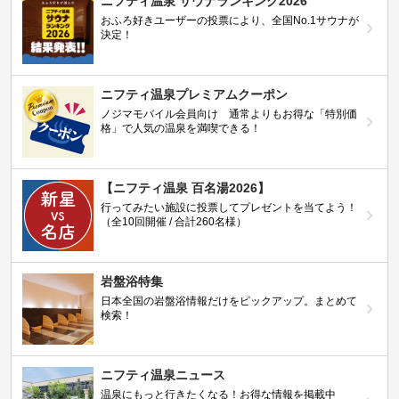
ニフティ温泉 サウナランキング2026
おふろ好きユーザーの投票により、全国No.1サウナが
決定！
ニフティ温泉プレミアムクーポン
ノジマモバイル会員向け 通常よりもお得な「特別価
格」で人気の温泉を満喫できる！
【ニフティ温泉 百名湯2026】
行ってみたい施設に投票してプレゼントを当てよう！
（全10回開催 / 合計260名様）
岩盤浴特集
日本全国の岩盤浴情報だけをピックアップ。まとめて
検索！
ニフティ温泉ニュース
温泉にもっと行きたくなる！お得な情報を掲載中