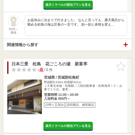
楽天トラベルの宿泊プランを見る
​お盆休みに泊まりで行きました。 なんと言っても、露天風呂から
眺める松島の海は圧巻の一言です。 刻一刻と表情を変え…
50代～
男性
関連情報から探す
日本三景 松島 花ごころの湯 新富亭
お気に入
りに追加
-点
/ 0 件
宮城県 / 宮城郡松島町
野蒜駅8.02km
松島駅431m
ＪＲ東北本線・松島駅／三陸自動車道・松島海岸ＩＣ～お
車で１０分。最寄…
営業時間 11:00～20:00
入浴料金 850円～
日帰り
宿泊
貸切風呂、個室風呂
楽天トラベルの宿泊プランを見る