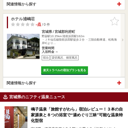
関連情報から探す
ホテル浦嶋荘
お気に入
りに追加
-点
/ 0 件
宮城県 / 宮城郡利府町
野蒜駅10.35km
陸前浜田駅162m
・ＪＲ仙石線陸前浜田駅徒歩２分 ・三陸自動車道、松島海
岸ICより…
営業時間
入浴料金 ～
宿泊
貸切風呂、個室風呂
楽天トラベルの宿泊プランを見る
関連情報から探す
宮城県のニフティ温泉ニュース
鳴子温泉「旅館すがわら」宿泊レビュー！３本の自
家源泉と８つの浴室で“湯めぐり三昧”可能な温泉特
化型宿