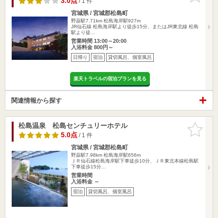
3.0点
/ 1 件
宮城県 / 宮城郡松島町
野蒜駅7.71km
松島海岸駅927m
JR仙石線 松島海岸駅より徒歩15分、またはJR東北線 松島
駅より徒…
営業時間 13:00～20:00
入浴料金 800円～
日帰り
宿泊
貸切風呂、個室風呂
楽天トラベルの宿泊プランを見る
関連情報から探す
松島温泉 松島センチュリーホテル
お気に入
りに追加
5.0点
/ 1 件
宮城県 / 宮城郡松島町
野蒜駅7.98km
松島海岸駅656m
ＪＲ仙石線松島海岸駅下車徒歩10分、ＪＲ東北本線松島駅
下車徒歩15分…
営業時間
入浴料金 ～
宿泊
貸切風呂、個室風呂