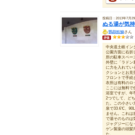
投稿日：2013年7月2
ぬる湯が気持
鸚鵡鮟鱇
さん
中央道土岐イン
公園方面に右折
所の駐車スペー
外壁に「ラドン
に力を入れてい
クションとお見
フロントで手続
衣所は有料のロ
ここには無料で
浴室ですが、年
2つでして、どち
た。この小さい
泉で33.6℃、
ません。これは
で湯そのものは
ジャグジーにな
ゲン製薬の頭髪
た。