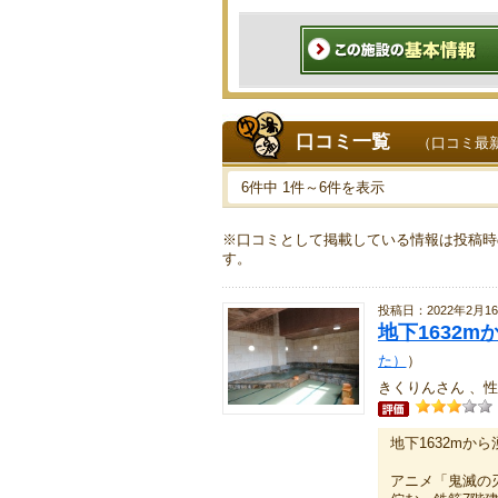
口コミ一覧
（口コミ最
6件中 1件～6件を表示
※口コミとして掲載している情報は投稿時
す。
投稿日：2022年2月1
地下1632
た）
）
きくりんさん 、性
地下1632mか
アニメ「鬼滅の