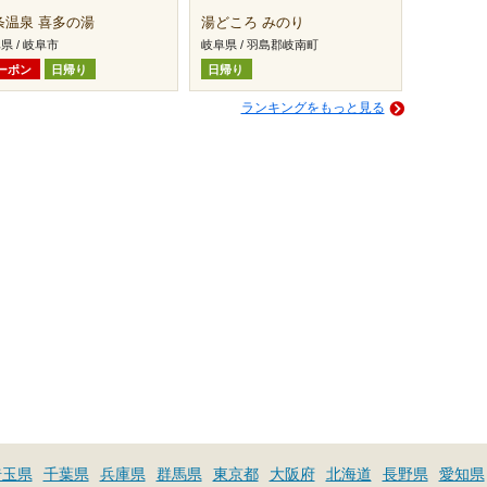
条温泉 喜多の湯
湯どころ みのり
県 / 岐阜市
岐阜県 / 羽島郡岐南町
ーポン
日帰り
日帰り
ランキングをもっと見る
埼玉県
千葉県
兵庫県
群馬県
東京都
大阪府
北海道
長野県
愛知県