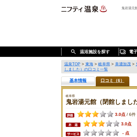
鬼岩湯元
温浴施設を探す
電
温泉TOP
>
東海
>
岐阜県
>
美濃加茂
>
しました）の口コミ一覧
基本情報
口コミ（6）
岐阜県
鬼岩湯元館（閉館しまし
3.0点
6件
/
3.0点
- 点