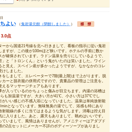
9日
ちよい
（
鬼岩湯元館（閉館しました）
）
3.0点
ターから国道21号線を北へ行きまして、看板の指示に従い鬼岩
しますが、この後が100mほど狭いです。ホテルの手前に数か
スが確保されています。ラドン温泉を売りにしているようで、
君」と「トロンくん」という鬼がいたのは笑いました。ワイン
ると見え、スペイン産が多かったようですが、なかなかのコレ
受けしました。
きをしまして、エレベーターで7階(最上階)まで上がります。脱
ッカーと脱衣籠の併用式ですので、貴重品の管理はご注意を。
使えるマッサージチェアもあります。
季が入っているのかちょっと傷みが目立ちます。内湯の浴槽は
らも加温湯ですが、大きい方が41℃、小さい方は37℃でし
方がいい感じの不感入浴になっていました。温泉は単純放射能
90L/minとなっています。無味無臭の湯でして、浴感も特にあり
放射能線の多くに当てはまるような気がします。消毒は控え目
気に入りました。あと、露天もありまして、眺めはいいです。
っていまして、風情はありませんが。アメニティーはアダブド
用の2点セットにメーカー不詳のボディーソープがありまし