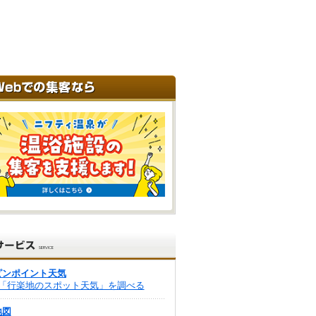
ピンポイント天気
「行楽地のスポット天気」を調べる
地図