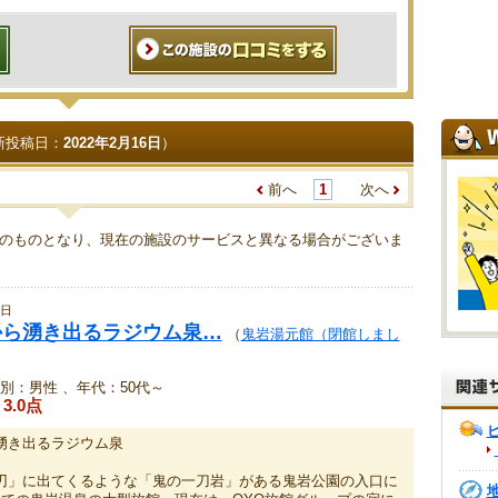
新投稿日：
2022年2月16日
）
前へ
1
次へ
のものとなり、現在の施設のサービスと異なる場合がございま
6日
mから湧き出るラジウム泉…
（
鬼岩湯元館（閉館しまし
別：男性 、年代：50代～
3.0点
ら湧き出るラジウム泉
刃」に出てくるような「鬼の一刀岩」がある鬼岩公園の入口に