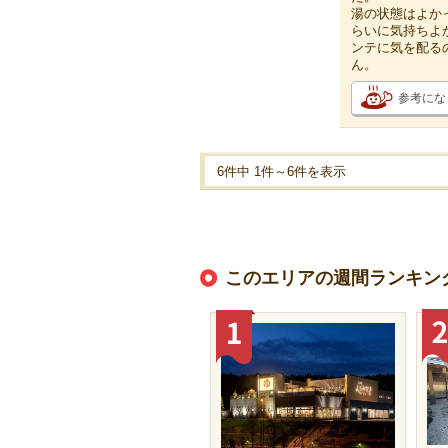
湯の状態はよか
らいに気持ちよ
ンテに気を配る
ん。
参考にな
6件中 1件～6件を表示
このエリアの週間ランキン