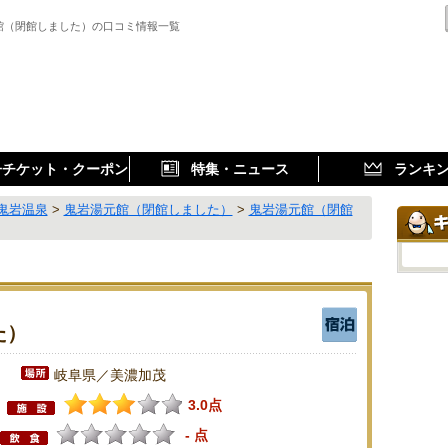
館（閉館しました）の口コミ情報一覧
子チケット・クーポン
特集・ニュース
ランキ
鬼岩温泉
>
鬼岩湯元館（閉館しました）
>
鬼岩湯元館（閉館
た）
岐阜県／美濃加茂
3.0点
- 点