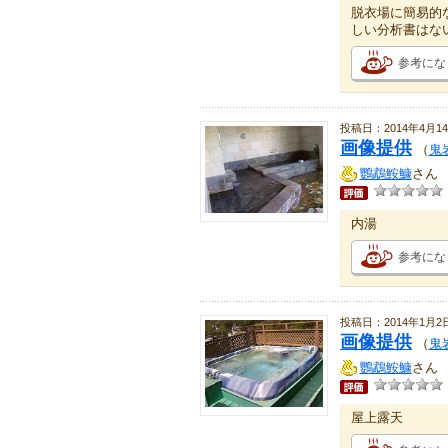
脱衣場に簡易的
しい分析書はな
参考にな
投稿日：2014年4月1
画像提供
（
鬼
鸚鵡鮟鱇
さん
内湯
参考にな
投稿日：2014年1月2
画像提供
（
鬼
鸚鵡鮟鱇
さん
屋上露天