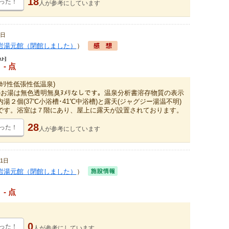
18
った！
人が
参考にしています
3日
岩湯元館（閉館しました）
）
- 点
ｶﾘ性低張性低温泉)
のお湯は無色透明無臭ﾇﾒﾘなしです。温泉分析書溶存物質の表示
湯２個(37℃小浴槽･41℃中浴槽)と露天(ジャグジー湯温不明)
です。浴室は７階にあり、屋上に露天が設置されております。
28
った！
人が
参考にしています
1日
岩湯元館（閉館しました）
）
- 点
0
った！
人が
参考にしています