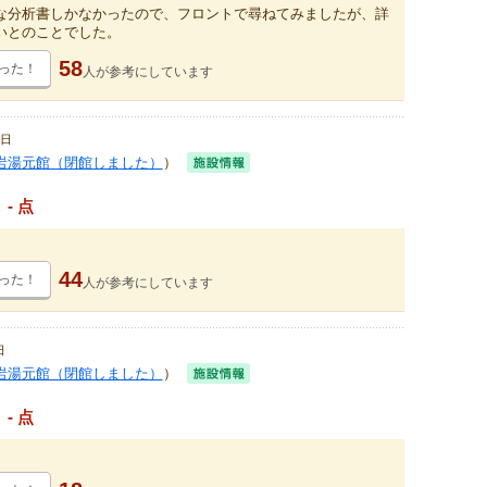
な分析書しかなかったので、フロントで尋ねてみましたが、詳
いとのことでした。
58
った！
人が
参考にしています
4日
岩湯元館（閉館しました）
）
- 点
44
った！
人が
参考にしています
日
岩湯元館（閉館しました）
）
- 点