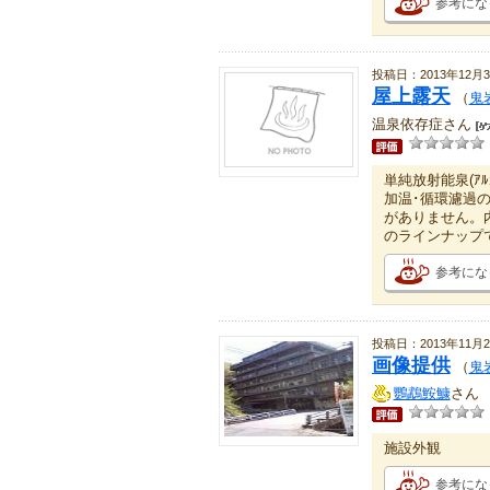
参考にな
投稿日：2013年12月
屋上露天
（
鬼
温泉依存症さん
単純放射能泉(ｱﾙ
加温･循環濾過
がありません。内
のラインナップ
参考にな
投稿日：2013年11月2
画像提供
（
鬼
鸚鵡鮟鱇
さん
施設外観
参考にな