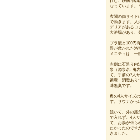
佇む、鉄筋7階
なっています。
玄関の両サイド
で動きます。入
デリアがあるロ
大浴場があり、
プラ籠と100
畳が敷かれた浴
メニティは、一
左側に石造り内
泉（源泉名: 鬼
て、手前の7人
循環・消毒あり
味無臭です。
奥の4人サイズ
す。サウナから
続いて、外の露
で入れず。4人
て、お湯が張ら
たかったのです
きました。