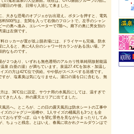
建ての鬼岩温泉の大型旅館。現在は、OYO旅館グループの宿に
日曜日の午後、日帰り入浴して来ました。
に、大きな恐竜のオブジェがお出迎え。ボタンを押すと、電気
浴料500円は、玄関を入って右側のフロントで。左手のシャン
ビーの奥へ進み、エレベーターで7階へ。廊下の奥に男女別の
男湯は左側です。
円有料ロッカーが置が並ぶ脱衣場には、ドライヤーも完備。防水
室に入ると、奥に4人分のシャワー付カランがある洗い場。ア
般的なものです。
湯が２つあり、いずれも無色透明のアルカリ性単純弱放射能温
岩温泉 白亜の湯）が満ちています。泉温27.4℃を加水・加温し
サイズの方は42℃位で供給。やや肌がスベスベする浴感です。
ですが、塩素臭は気になりません。湯口の湯を口に含むも、無
の方は、36℃位に設定。サウナ用の水風呂にしては、温すぎで
出てきた人も、外の露天エリアに出てました。
天風呂へ。ところが、この日の露天風呂は防水シートの工事中
サイズのジャグジー浴槽や、1人サイズの桶風呂も3つとも全
れておらず空っぽ。山々を望む景色を見ながらまったりしてみ
が、ちょっと残念。とはいえ、春風に吹かれクールダウンはで