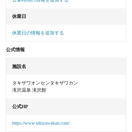
休業日
あ、浴槽の脇の源泉口から冷たい源泉を飲んでみ
ると、なるほど不味い。。
休業日の情報を追加する
でもこれが噂の炭酸泉と思えば、嬉しい不味さで
もありました。
公式情報
施設名
タキザワオンセンタキザワカン
滝沢温泉 滝沢館
公式HP
https://www.takizawakan.com/