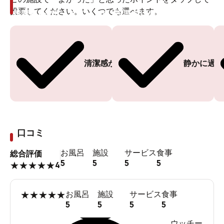
投票してください。いくつでも選べます。
投票ありがとうございます
投票ありがとうございます
清潔感がある
静かに過ご
口コミ
お風呂
施設
サービス
食事
総合評価
5
5
5
5
4
★
★
★
★
★
★
★
★
★
★
お風呂
施設
サービス
食事
5
5
5
5
ウッチー