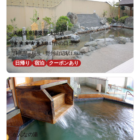
天然温泉湯楽部 太田店
★
★
★
★
★
3.8
47件の口コミ
群馬県 / 桐生 / 野州山辺駅1.8km
日帰り
宿泊
クーポンあり
かんなの湯