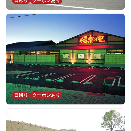
日帰り
クーポンあり
湯楽の里 伊勢崎店（ゆらのさと）
★
★
★
★
★
4.1
80件の口コミ
群馬県 / 桐生 / 新伊勢崎駅2.8km
日帰り
クーポンあり