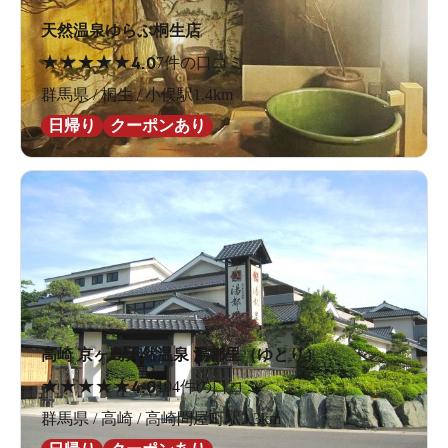
天然温泉ゆらぶ桐生店
★
★
★
★
★
4.0
7件の口コミ
群馬県 / 桐生 / 小俣駅1.4km
日帰り
クーポンあり
高崎 京ヶ島天然温泉 湯都里（ゆとり）
★
★
★
★
★
4.0
194件の口コミ
群馬県 / 高崎 / 高崎問屋町駅3.3km