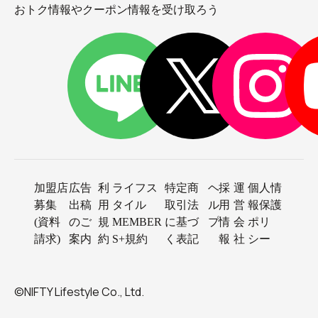
おトク情報やクーポン情報を受け取ろう
加盟店
広告
利
ライフス
特定商
ヘ
採
運
個人情
募集
出稿
用
タイル
取引法
ル
用
営
報保護
(資料
のご
規
MEMBER
に基づ
プ
情
会
ポリ
請求)
案内
約
S+規約
く表記
報
社
シー
©NIFTY Lifestyle Co., Ltd.