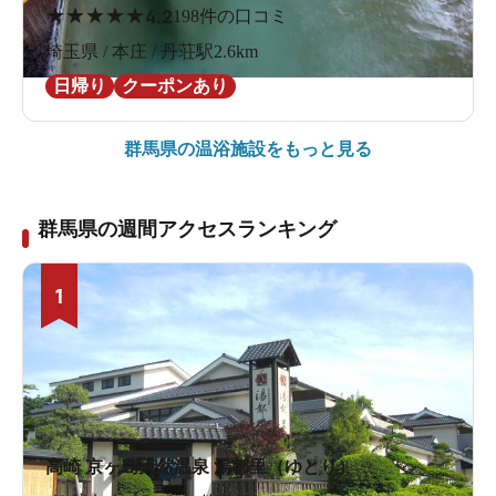
★
★
★
★
★
4.2
198件の口コミ
埼玉県 / 本庄 / 丹荘駅2.6km
日帰り
クーポンあり
群馬県の
温浴施設をもっと見る
群馬県の週間アクセスランキング
1
高崎 京ヶ島天然温泉 湯都里（ゆとり）