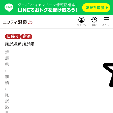
ログイン
履歴
メニュー
日帰り
宿泊
滝沢温泉 滝沢館
群
馬
県
/
前
橋
/
滝
沢
温
泉