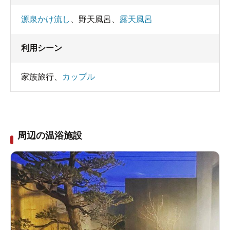
源泉かけ流し
、
野天風呂
、
露天風呂
利用シーン
家族旅行
、
カップル
周辺の温浴施設