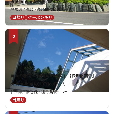
★
★
★
★
★
4.0
194件の口コミ
群馬県 / 高崎 / 高崎問屋町駅3.3km
日帰り
クーポンあり
2
黄金の湯館（こがねのゆかん）【長期休館中】
★
★
★
★
★
4.0
107件の口コミ
群馬県 / 伊香保 / 祖母島駅5.5km
日帰り