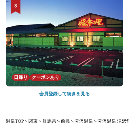
3
湯楽の里 伊勢崎店（ゆらのさと）
★
★
★
★
★
4.1
80件の口コミ
群馬県 / 桐生 / 新伊勢崎駅2.8km
日帰り
クーポンあり
会員登録して続きを見る
温泉TOP
＞
関東
＞
群馬県
＞
前橋
＞
滝沢温泉
＞
滝沢温泉 滝沢