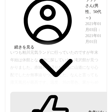
さん(
男
性
、
50代
～
)
2021年01
月03日
：
2021年01
月01日
続きを見る
いつも粕川元気ランドに行っていたのですが年末
年始は休館となり他に探していたら滝沢館が見つ
かりました。赤城神社辺りから急に山道になり心
配でしたか無事辿りつけました。なんと言っても
露天風呂が最高です。温度、川の景色。家から40
分足らずでこんな温泉があったなんてありがたい
一言です。地元の値段の高い日帰り温泉には行く
きになりません。これからも通いたい温泉です。