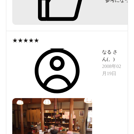
参考になった
★
★
★
★
★
なる
さ
ん(
、
)
2008年02
月19日