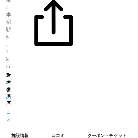
/
本
宿
駅
6
.
7
k
m
★
3
1
★
.
8
★
9
件
★
の
★
口
コ
ミ
施設情報
口コミ
クーポン・チケット