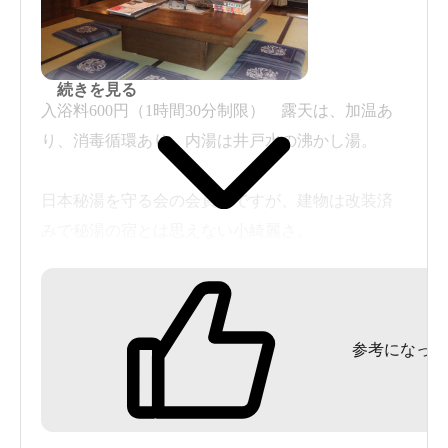
続きを見る
入浴料600円（1時間30分制限） 露天は、加温あ
り、消毒循環あり。内湯は井戸水の沸かし湯。
日本秘湯を守る会の会員宿ですが、建物は改装済
みで秘湯の宿とは思えない小綺麗さ。
玄関を入ると畳敷きのフロントで期待が膨らみま
す。
参考になった
露天の湯小屋の入り口には、貴重品用の無料ロッ
カーがありますが使えるのは2～3箇所です。
脱衣所は棚に脱衣かごが10個ほどで、あまり広く
はありません。