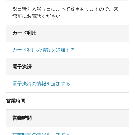
虫取り用の網は三つもありましたが、ちょっと使
※日帰り入浴→日によって変更ありますので、来
館前にお電話ください。
用を躊躇してしまうような代物でして。
湯桶で煤と格闘しているうちにすっかり疲れてし
カード利用
まいました。(-_-;)
そもそも噂のお湯の投入口からして、好きではな
カード利用の情報を追加する
かったので私には合わなかったのかも知れませ
ん。
電子決済
加温している割に湯温が低くて暖まりも悪いし、
なんだかちょっとガッカリ。
電子決済の情報を追加する
（多分、煤がなくての～んびり浸かっていられた
ら、イメージは変わったと思います。）
営業時間
宿を後にして、友人と二人、源泉掛け流しの湯を
営業時間
求めて、そのまま上の赤城温泉郷へ向かったので
した。
営業時間の情報を追加する