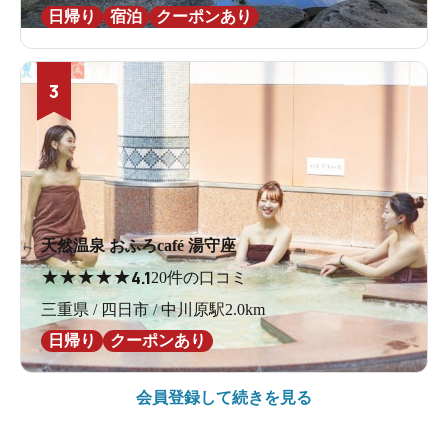
日帰り
宿泊
クーポンあり
3
天然温泉 おふろcafé 湯守座
★
★
★
★
★
4.1
20件の口コミ
三重県 / 四日市 / 中川原駅2.0km
日帰り
クーポンあり
会員登録して続きを見る