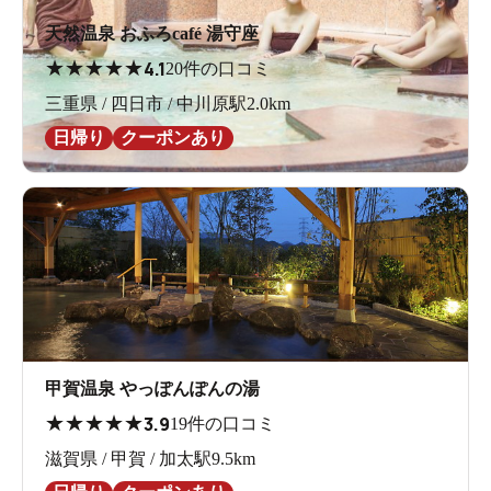
天然温泉 おふろcafé 湯守座
★
★
★
★
★
4.1
20件の口コミ
三重県 / 四日市 / 中川原駅2.0km
日帰り
クーポンあり
甲賀温泉 やっぽんぽんの湯
★
★
★
★
★
3.9
19件の口コミ
滋賀県 / 甲賀 / 加太駅9.5km