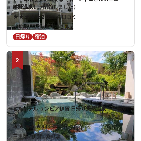
嬉野温泉）（閉館しました）
★
★
★
★
★
2.8
9件の口コミ
三重県 / 松阪 / 井関駅2.9km
日帰り
宿泊
2
ヒルホテル サンピア伊賀 日帰り天然温泉「芭蕉の
湯」
★
★
★
★
★
3.0
63件の口コミ
三重県 / 伊賀 / 桑町駅1.9km