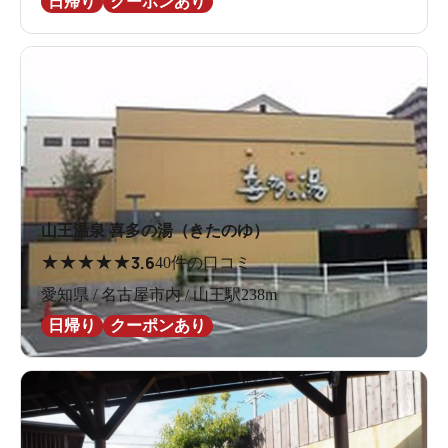
日帰り
クーポンあり
山王温泉 喜多の湯（きたのゆ）
★
★
★
★
★
3.6
40件の口コミ
愛知県 / 名古屋市内 / 山王駅238m
日帰り
クーポンあり