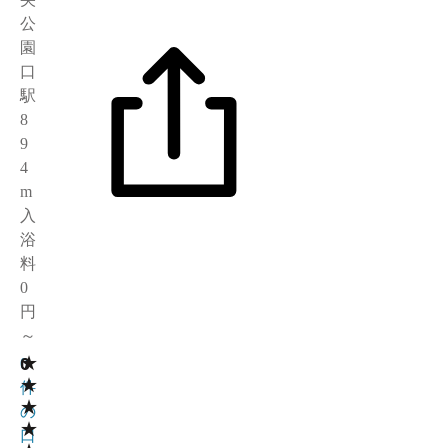
公
園
口
駅
8
9
4
m
入
浴
料
0
円
～
★
0
0
★
件
★
の
★
口