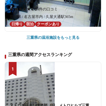
の内 神代の湯
★
★
★
★
★
4.0
4件の口コミ
愛知県 / 名古屋市内 / 久屋大通駅365m
日帰り
宿泊
クーポンあり
三重県の
温浴施設をもっと見る
三重県の週間アクセスランキング
1
メトロポリタン倶楽部（旧 メトロヒルズ三重