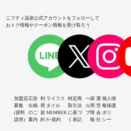
ニフティ温泉公式アカウントをフォローして
おトク情報やクーポン情報を受け取ろう
加盟店
広告
利
ライフス
特定商
ヘ
採
運
個人情
募集
出稿
用
タイル
取引法
ル
用
営
報保護
(資料
のご
規
MEMBER
に基づ
プ
情
会
ポリ
請求)
案内
約
S+規約
く表記
報
社
シー