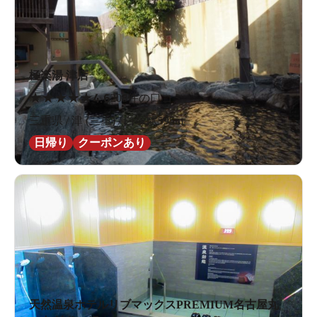
極楽湯 津店
★
★
★
★
★
4.6
208件の口コミ
三重県 / 津 (三重) / 白塚駅595m
日帰り
クーポンあり
天然温泉ホテルリブマックスPREMIUM名古屋丸