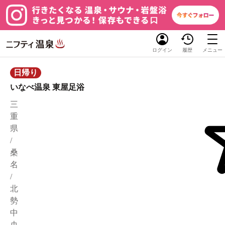
ログイン
履歴
メニュー
日帰り
いなべ温泉 東屋足浴
三
重
県
/
桑
名
/
北
勢
中
央