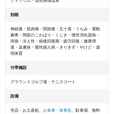
ナトリウム・塩化物強塩泉
効能
神経痛・筋肉痛・関節痛・五十肩・うちみ・運動
麻痺・関節のこわばり・くじき・慢性消化器病・
痔病・冷え性・病後回復期・疲労回復・健康増
進・皮膚炎・慢性婦人病・きりきず・やけど・虚
弱体質
付帯施設
グラウンドゴルフ場・テニスコート
設備
売店・お土産処
、
お食事・食事処
、
駐車場
、
無料