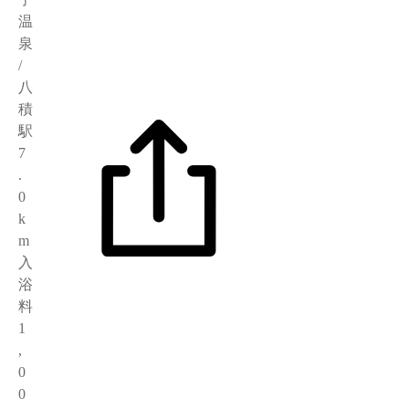
温
泉
/
八
積
駅
7
.
0
k
m
入
浴
料
1
,
0
0