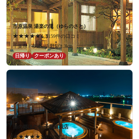
市原温泉 湯楽の里（ゆらのさと）
★
★
★
★
★
4.3
159件の口コミ
千葉県 / 市原 / 浜野駅1.3km
日帰り
クーポンあり
湯の郷ほのか 千葉蘇我店
★
★
★
★
★
3.7
72件の口コミ