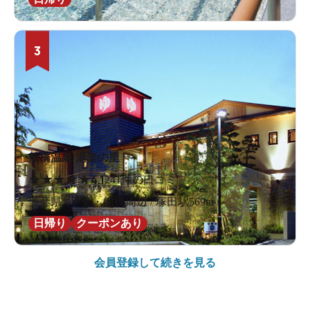
3
船橋温泉 湯楽の里
★
★
★
★
★
4.1
241件の口コミ
千葉県 / 千葉・船橋周辺 / 塚田駅569m
日帰り
クーポンあり
会員登録して続きを見る