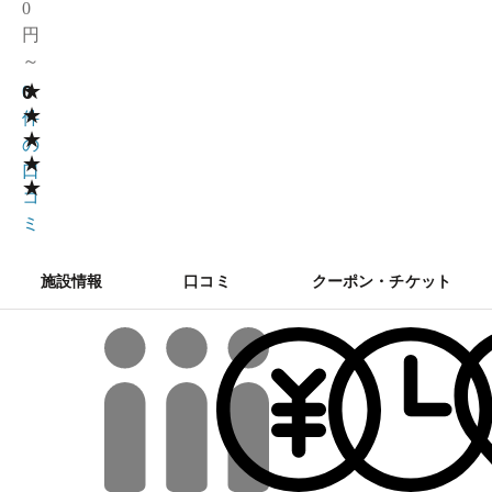
0
円
～
★
0
0
★
件
★
の
★
口
★
コ
ミ
施設情報
口コミ
クーポン・チケット