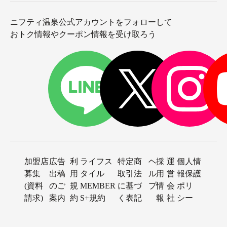
ニフティ温泉公式アカウントをフォローして
おトク情報やクーポン情報を受け取ろう
加盟店
広告
利
ライフス
特定商
ヘ
採
運
個人情
募集
出稿
用
タイル
取引法
ル
用
営
報保護
(資料
のご
規
MEMBER
に基づ
プ
情
会
ポリ
請求)
案内
約
S+規約
く表記
報
社
シー