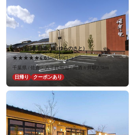
酒々井温泉 湯楽の里(ゆらのさと）
★
★
★
★
★
4.6
346件の口コミ
千葉県 / 佐倉・八千代周辺 / 南酒々井駅2.3km
日帰り
クーポンあり