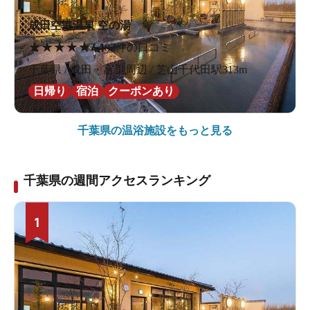
成田空港温泉 空の湯
★
★
★
★
★
4.1
82件の口コミ
千葉県 / 成田・富里周辺 / 芝山千代田駅313m
日帰り
宿泊
クーポンあり
千葉県の
温浴施設をもっと見る
千葉県の週間アクセスランキング
1