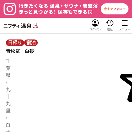
ログイン
履歴
メニュー
日帰り
宿泊
青松庭 白砂
千
葉
県
/
九
十
九
里
/
白
子