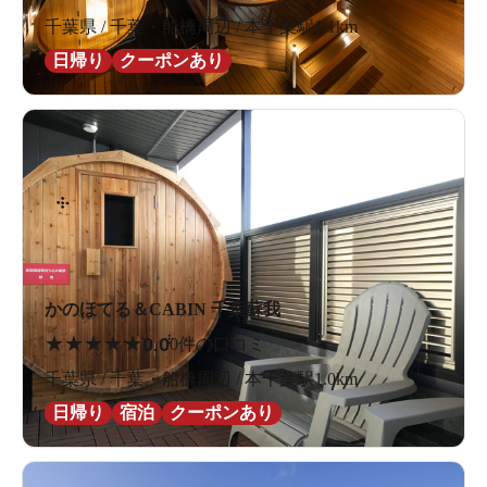
千葉県 / 千葉・船橋周辺 / 本千葉駅1.1km
日帰り
クーポンあり
かのほてる＆CABIN 千葉蘇我
★
★
★
★
★
0.0
0件の口コミ
千葉県 / 千葉・船橋周辺 / 本千葉駅1.0km
日帰り
宿泊
クーポンあり