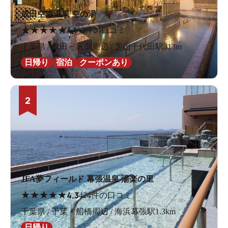
成田空港温泉 空の湯
★
★
★
★
★
4.1
82件の口コミ
千葉県 / 成田・富里周辺 / 芝山千代田駅313m
日帰り
宿泊
クーポンあり
2
JFA夢フィールド 幕張温泉 湯楽の里
★
★
★
★
★
4.3
424件の口コミ
千葉県 / 千葉・船橋周辺 / 海浜幕張駅1.3km
日帰り