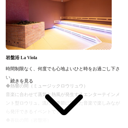
岩盤浴 La Viola
時間制限なく、何度でも心地よいひと時をお過ごし下さ
い。
続きを見る
◆熱響の間（ミュージックロウリュウ）
音楽に合わせて蒸気と熱風が発生するエンターテインメ
ント型ロウリュ。流行や季節に応じた音楽で楽しみなが
ら発汗できるイベントです。
◆蒼鈦の間（岩盤浴）