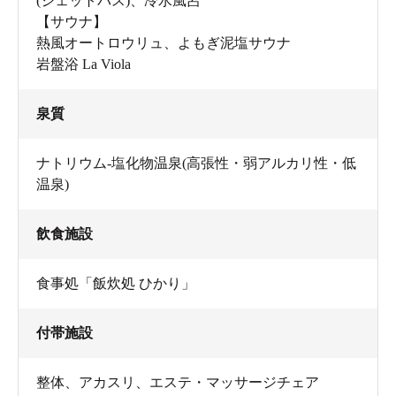
(ジェットバス)、冷水風呂
【サウナ】
熱風オートロウリュ、よもぎ泥塩サウナ
岩盤浴 La Viola
泉質
ナトリウム-塩化物温泉(高張性・弱アルカリ性・低
温泉)
飲食施設
食事処「飯炊処 ひかり」
付帯施設
整体、アカスリ、エステ・マッサージチェア