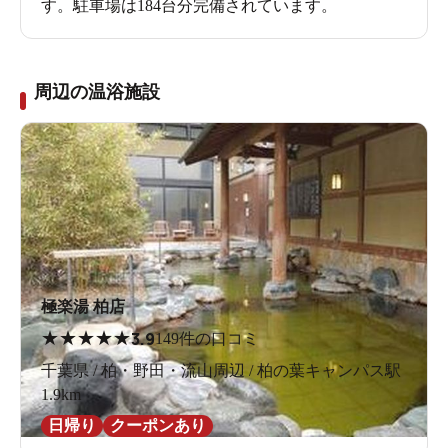
す。駐車場は184台分完備されています。
周辺の温浴施設
極楽湯 柏店
★
★
★
★
★
3.9
149件の口コミ
千葉県 / 柏・野田・流山周辺 / 柏の葉キャンパス駅
1.9km
日帰り
クーポンあり