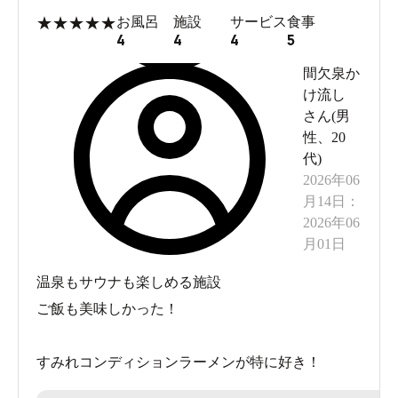
★
★
★
★
★
お風呂
施設
サービス
食事
4
4
4
5
間欠泉か
け流し
さん(
男
性
、
20
代
)
2026年06
月14日
：
2026年06
月01日
温泉もサウナも楽しめる施設
ご飯も美味しかった！
すみれコンディションラーメンが特に好き！