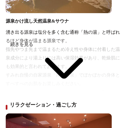
源泉かけ流し天然温泉&サウナ
湧き出る源泉は塩分を多く含む通称「熱の湯」と呼ばれ
るほど身体が温まる源泉です。
続きを見る
指先やつま先まで温まるため冷え性や身体に付着した温
泉成分により湯上りには高い保湿効果があり、乾燥肌に
も効果的と言われております。
すみれ自慢の自家源泉「南柏温泉」でぽかぽかの身体と
すべすべのお肌をお楽しみください。
サウナも、熱風オートロウリュサウナとよもぎ泥塩サウ
ナの２種類をご用意。代謝を上げることでデトックス効
リラクゼーション・過ごし方
果や美肌効果が期待できます。