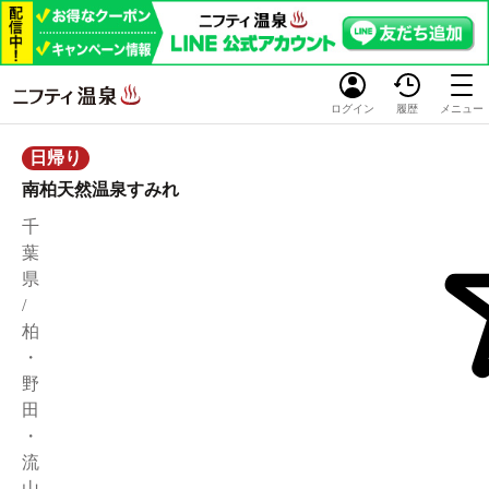
ログイン
履歴
メニュー
日帰り
南柏天然温泉すみれ
千
葉
県
/
柏
・
野
田
・
流
山