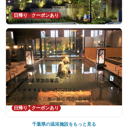
千葉県 / 千葉・船橋周辺 / 塚田駅569m
日帰り
クーポンあり
竜泉寺の湯 草加谷塚店
★
★
★
★
★
4.4
1194件の口コミ
埼玉県 / 草加・三郷・越谷周辺 / 谷塚駅1.2km
日帰り
クーポンあり
千葉県の
温浴施設をもっと見る