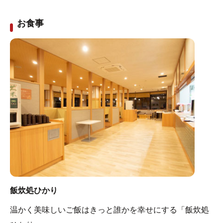
ファイテン社最高レベル*の技術「メタックス」を施した
十和田石を床石に使用し、カラダをリラックス状態へと
お食事
サポートします。
*ファイテン社調べ
◆石癒の間（薬石岩盤浴）
麦飯石やブラックゲルマニウム等様々な薬石を使用して
おります。期待する効能や気分に合わせてご利用くださ
い。
岩盤浴La Violaの利用者専用休憩スペースには、温活に効
果的なドリンクやマッサージチェア、コミックを無料で
ご利用いただけます。
※高血圧、心臓の弱い方は利用をお控えください。
飯炊処ひかり
※気分が悪くなられた方は無理をせずご退出ください。
温かく美味しいご飯はきっと誰かを幸せにする「飯炊処
※お部屋に入る際は、貴金属類を外し、マット、タオル