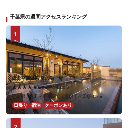
千葉県の週間アクセスランキング
1
成田空港温泉 空の湯
★
★
★
★
★
4.1
82件の口コミ
千葉県 / 成田・富里周辺 / 芝山千代田駅313m
日帰り
宿泊
クーポンあり
2