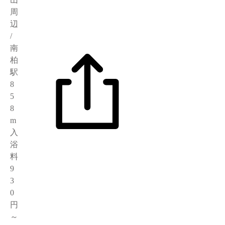
周
辺
/
南
柏
駅
8
5
8
m
入
浴
料
9
3
0
円
～