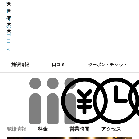
★
3
9
★
.
1
★
9
件
★
の
★
口
コ
ミ
施設情報
口コミ
クーポン・チケット
混雑情報
料金
営業時間
アクセス