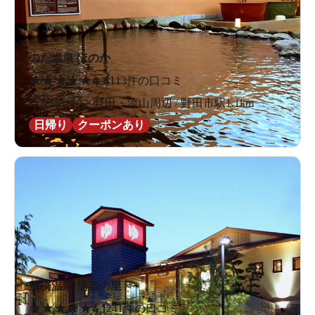
のだ温泉 ほのか
★
★
★
★
★
4.4
113件の口コミ
千葉県 / 柏・野田・流山周辺 / 野田市駅1.1km
日帰り
クーポンあり
船橋温泉 湯楽の里
★
★
★
★
★
4.1
241件の口コミ