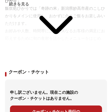
ひかり」
以外の持ち込みはご遠慮ください。
続きを見る
飯炊処ひかりでは「奇跡の米」新潟県妙高市産のこしひ
※他のお客様にご迷惑となる行為はご遠慮ください。
かりをメインに使用し、おかずに合うご飯をお楽しみい
ただけます。
お好みや人数、時間帯によって異なるお客様の満足にお
応えするために旬の食材を活かしたメニューをはじめ、
常時約100アイテムをご用意してお客様をお迎えいたしま
す。
クーポン・チケット
申し訳ございません。現在この施設の
クーポン・チケットはありません。
クーポン・チケット発行の