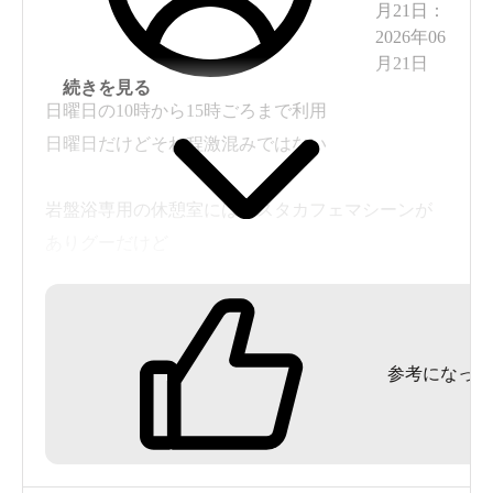
月21日
：
2026年06
月21日
続きを見る
日曜日の10時から15時ごろまで利用
日曜日だけどそれ程激混みではない
岩盤浴専用の休憩室にはコスタカフェマシーンが
ありグーだけど
水やスポドリは無し(自分達で用意した方がいい)
置き場所はある
館内着もTシャツタイプとフード付きタイプがある
参考になった
乾きづらい素材だからか？200円で交換可能