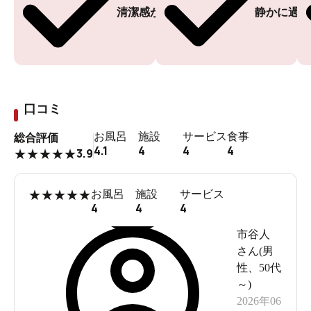
清潔感がある
静かに過ご
口コミ
お風呂
施設
サービス
食事
総合評価
4.1
4
4
4
3.9
★
★
★
★
★
★
★
★
★
★
お風呂
施設
サービス
4
4
4
市谷人
さん(
男
性
、
50代
～
)
2026年06