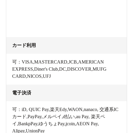
カード利用
可：VISA,MASTERCARD,JCB,AMERICAN
EXPRESS,Diner's Club,DC,DISCOVER,MUFG
CARD,NICOS,UFJ
電子決済
可：iD, QUIC Pay,楽天Edy,WAON,nanaco, 交通系IC
カード,PayPay,メルペイ,d払い,au Pay, 楽天ペ
イ,BankpPay,ゆうちょPay,jcoin,AEON Pay,
Alipay,UnionPay