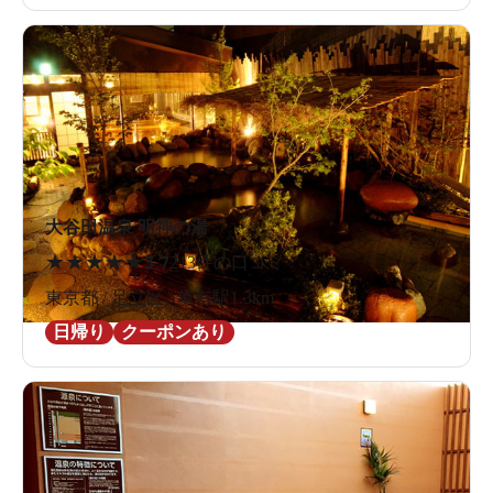
大谷田温泉 明神の湯
★
★
★
★
★
3.7
213件の口コミ
東京都 / 足立区 / 亀有駅1.3km
日帰り
クーポンあり