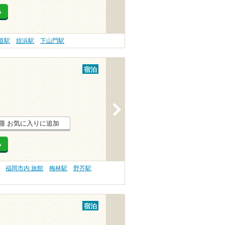
る
道駅
姪浜駅
下山門駅
宿泊
>
お気に入りに追加
る
福岡市内 旅館
梅林駅
野芥駅
宿泊