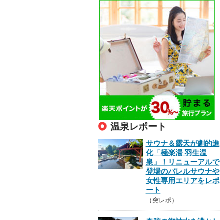
温泉レポート
サウナ＆露天が劇的進
化「極楽湯 羽生温
泉」！リニューアルで
登場のバレルサウナや
女性専用エリアをレポ
ート
（突レポ）