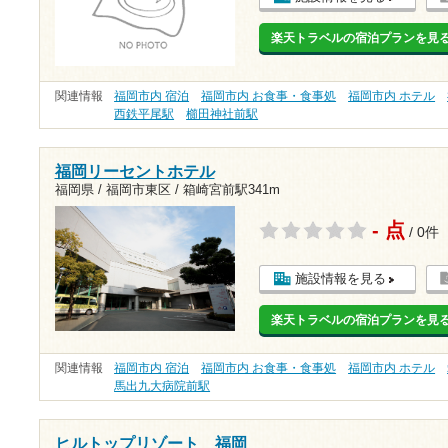
楽天トラベルの宿泊プランを見
関連情報
福岡市内 宿泊
福岡市内 お食事・食事処
福岡市内 ホテル
西鉄平尾駅
櫛田神社前駅
福岡リーセントホテル
福岡県 / 福岡市東区 /
箱崎宮前駅341m
- 点
/ 0件
施設情報を見る
楽天トラベルの宿泊プランを見
関連情報
福岡市内 宿泊
福岡市内 お食事・食事処
福岡市内 ホテル
馬出九大病院前駅
ヒルトップリゾート 福岡