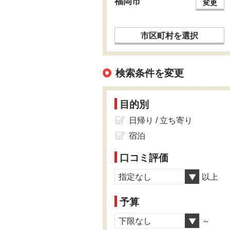
福岡市
変更
市区町村を選択
検索条件を変更
目的別
日帰り / 立ち寄り
宿泊
口コミ評価
指定なし
以上
予算
下限なし
～