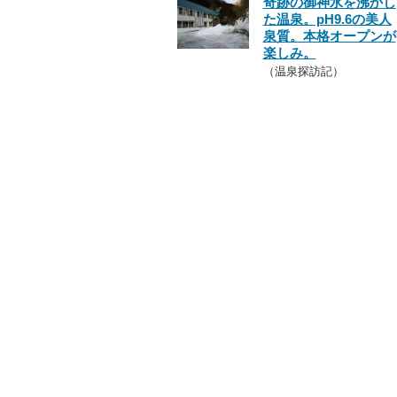
奇跡の御神水を沸かし
た温泉。pH9.6の美人
泉質。本格オープンが
楽しみ。
（温泉探訪記）