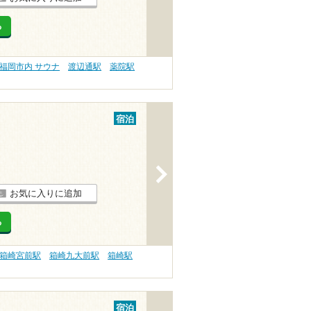
る
福岡市内 サウナ
渡辺通駅
薬院駅
宿泊
>
お気に入りに追加
る
箱崎宮前駅
箱崎九大前駅
箱崎駅
宿泊