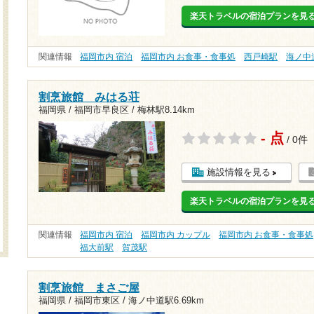
楽天トラベルの宿泊プランを見
関連情報
福岡市内 宿泊
福岡市内 お食事・食事処
西戸崎駅
海ノ中
割烹旅館 みはる荘
福岡県 / 福岡市早良区 /
梅林駅8.14km
- 点
/ 0件
施設情報を見る
楽天トラベルの宿泊プランを見
関連情報
福岡市内 宿泊
福岡市内 カップル
福岡市内 お食事・食事処
福大前駅
賀茂駅
割烹旅館 まさご屋
福岡県 / 福岡市東区 /
海ノ中道駅6.69km