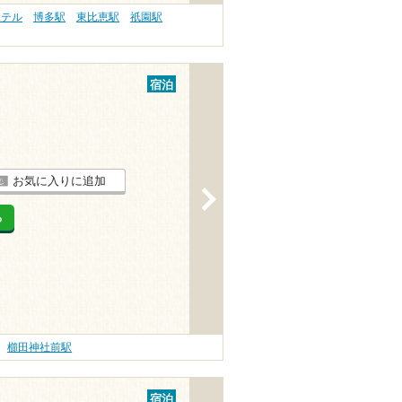
ホテル
博多駅
東比恵駅
祇園駅
宿泊
お気に入りに追加
>
る
櫛田神社前駅
宿泊