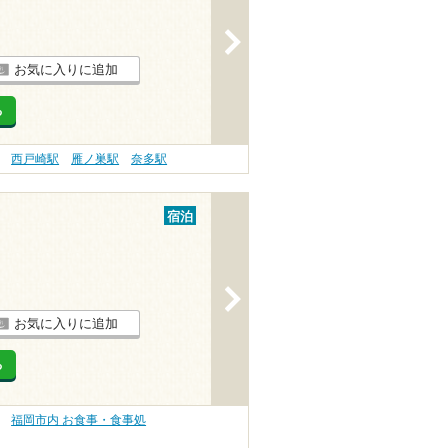
>
お気に入りに追加
る
西戸崎駅
雁ノ巣駅
奈多駅
宿泊
>
お気に入りに追加
る
福岡市内 お食事・食事処