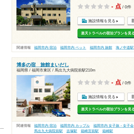
- 点
/ 0件
施設情報を見る
楽天トラベルの宿泊プランを見
関連情報
福岡市内 宿泊
福岡市内 ペット
福岡市内 旅館
海ノ中道駅
博多の宿 旅館まいだし
福岡県 / 福岡市東区 /
馬出九大病院前駅210m
- 点
/ 0件
施設情報を見る
楽天トラベルの宿泊プランを見
関連情報
福岡市内 宿泊
福岡市内 カップル
福岡市内 女子旅・女子会
馬出九大病院前駅
吉塚駅
箱崎宮前駅
箱崎駅