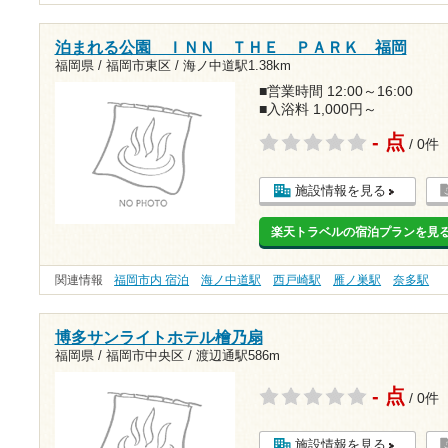
泊まれる公園 ＩＮＮ ＴＨＥ ＰＡＲＫ 福岡
福岡県 / 福岡市東区 /
海ノ中道駅1.38km
■営業時間 12:00～16:00
■入浴料 1,000円～
- 点
/ 0件
施設情報を見る
楽天トラベルの宿泊プランを見
関連情報
福岡市内 宿泊
海ノ中道駅
西戸崎駅
雁ノ巣駅
奈多駅
博多サンライトホテル檜乃扇
福岡県 / 福岡市中央区 /
渡辺通駅586m
- 点
/ 0件
施設情報を見る