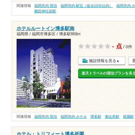
関連情報
福岡市内 宿泊
福岡市内 駅近（徒歩10分以内）
福岡市内 
櫛田神社前駅
ホテルルートイン博多駅南
福岡県 / 福岡市博多区 /
博多駅869m
- 点
/ 0件
施設情報を見る
楽天トラベルの宿泊プランを見
関連情報
福岡市内 宿泊
福岡市内 ホテル
博多駅
東比恵駅
祇園駅
ホテル・トリフィート博多祇園