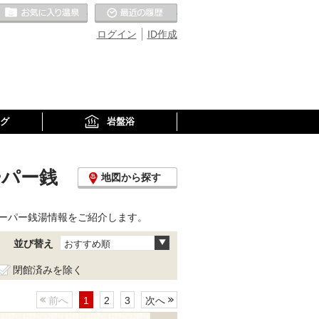
お気に入りの温泉
最近の履歴
ログイン
ID作成
グ
岩盤浴
ーパー銭
地図から探す
ーパー銭湯情報をご紹介します。
並び替え
おすすめ順
閉館済みを除く
前へ
1
2
3
次へ