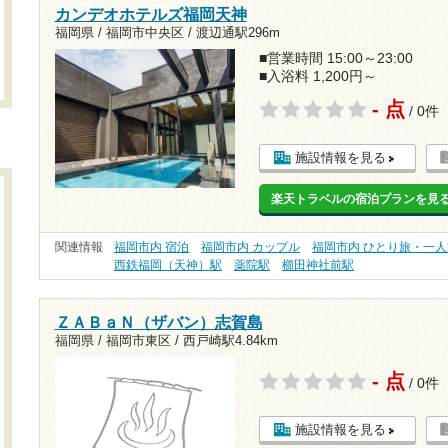
カンデオホテルズ福岡天神
福岡県 / 福岡市中央区 /
渡辺通駅296m
■営業時間 15:00～23:00
■入浴料 1,200円～
- 点
/ 0件
施設情報を見る
楽天トラベルの宿泊プランを見
関連情報
福岡市内 宿泊
福岡市内 カップル
福岡市内 ひとり旅・一人
西鉄福岡（天神）駅
薬院駅
櫛田神社前駅
ＺＡＢａＮ（ザバン）志賀島
福岡県 / 福岡市東区 /
西戸崎駅4.84km
- 点
/ 0件
施設情報を見る