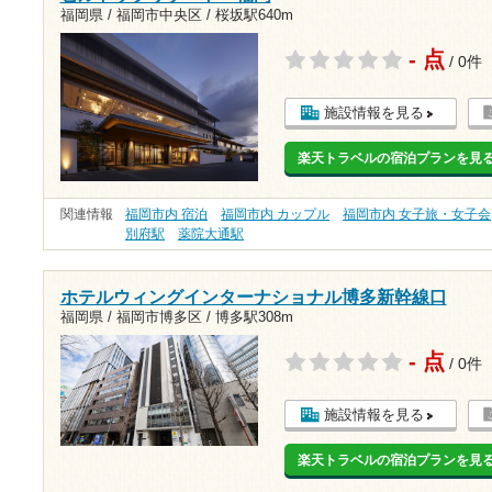
福岡県 / 福岡市中央区 /
桜坂駅640m
- 点
/ 0件
施設情報を見る
楽天トラベルの宿泊プランを見
関連情報
福岡市内 宿泊
福岡市内 カップル
福岡市内 女子旅・女子会
別府駅
薬院大通駅
ホテルウィングインターナショナル博多新幹線口
福岡県 / 福岡市博多区 /
博多駅308m
- 点
/ 0件
施設情報を見る
楽天トラベルの宿泊プランを見