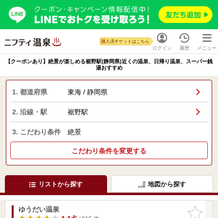
購入済チケットはこちら
ログイン
履歴
メニュー
【クーポンあり】絶景が楽しめる裾野駅(静岡県)近くの温泉、日帰り温泉、スーパー銭
湯おすすめ
1. 都道府県
東海 / 静岡県
2. 沿線・駅
裾野駅
3. こだわり条件
絶景
こだわり条件を変更する
リストから探す
地図から探す
ゆうだい温泉
お気に入
りに追加