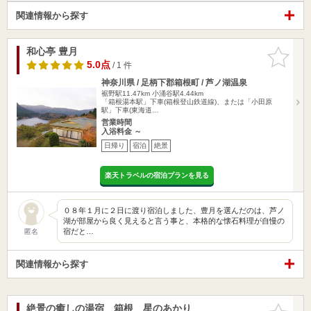
関連情報から探す
和心亭 豊月
お気に入
りに追加
5.0点
/ 1 件
神奈川県 / 足柄下郡箱根町 / 芦ノ湖温泉
裾野駅11.47km
小涌谷駅4.44km
「箱根湯本駅」下車(箱根登山鉄道線)、または「小田原
駅」下車(東海道…
営業時間
入浴料金 ～
日帰り
宿泊
絶景
楽天トラベルの宿泊プランを見る
０８年１月に２日に渡り宿泊しました、豊月を選んだのは、芦ノ
湖が部屋から良く見えると言う事と、本格的な懐石料理が自慢の
宿だと…
匿名
関連情報から探す
絶景の癒しの湯宿 箱根 星のあかり
お気に入