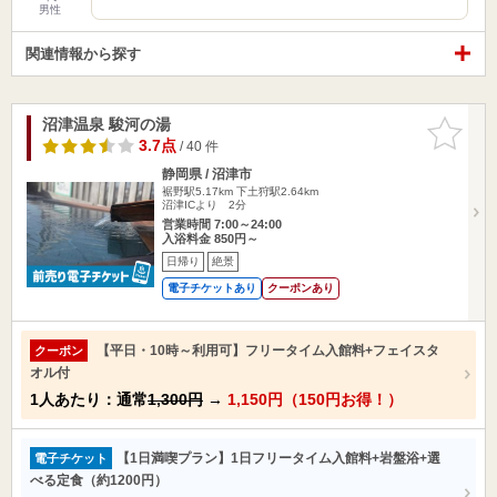
男性
関連情報から探す
沼津温泉 駿河の湯
お気に入
りに追加
3.7点
/ 40 件
静岡県 / 沼津市
裾野駅5.17km
下土狩駅2.64km
沼津ICより 2分
営業時間 7:00～24:00
入浴料金 850円～
日帰り
絶景
電子チケットあり
クーポンあり
【平日・10時～利用可】フリータイム入館料+フェイスタ
クーポン
オル付
1人あたり：通常
1,300円
→
1,150円（150円お得！）
【1日満喫プラン】1日フリータイム入館料+岩盤浴+選
電子チケット
べる定食（約1200円）