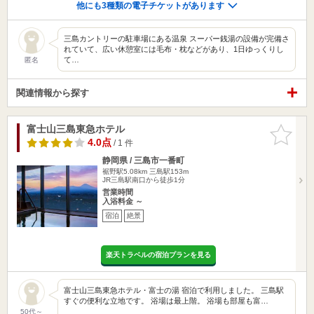
他にも3種類の電子チケットがあります
三島カントリーの駐車場にある温泉 スーパー銭湯の設備が完備さ
れていて、広い休憩室には毛布・枕などがあり、1日ゆっくりし
て…
匿名
関連情報から探す
富士山三島東急ホテル
お気に入
りに追加
4.0点
/ 1 件
静岡県 / 三島市一番町
裾野駅5.08km
三島駅153m
JR三島駅南口から徒歩1分
営業時間
入浴料金 ～
宿泊
絶景
楽天トラベルの宿泊プランを見る
富士山三島東急ホテル・富士の湯 宿泊で利用しました。 三島駅
すぐの便利な立地です。 浴場は最上階。 浴場も部屋も富…
50代～