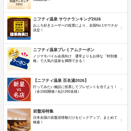
ニフティ温泉 サウナランキング2026
おふろ好きユーザーの投票により、全国No.1サウナが
決定！
ニフティ温泉プレミアムクーポン
ノジマモバイル会員向け 通常よりもお得な「特別価
格」で人気の温泉を満喫できる！
【ニフティ温泉 百名湯2026】
行ってみたい施設に投票してプレゼントを当てよう！
（全10回開催 / 合計260名様）
岩盤浴特集
日本全国の岩盤浴情報だけをピックアップ。まとめて
検索！