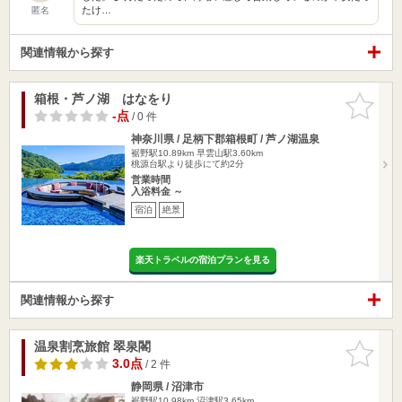
たけ…
匿名
関連情報から探す
箱根・芦ノ湖 はなをり
お気に入
りに追加
-点
/ 0 件
神奈川県 / 足柄下郡箱根町 / 芦ノ湖温泉
裾野駅10.89km
早雲山駅3.60km
桃源台駅より徒歩にて約2分
営業時間
入浴料金 ～
宿泊
絶景
楽天トラベルの宿泊プランを見る
関連情報から探す
温泉割烹旅館 翠泉閣
お気に入
りに追加
3.0点
/ 2 件
静岡県 / 沼津市
裾野駅10.98km
沼津駅3.65km