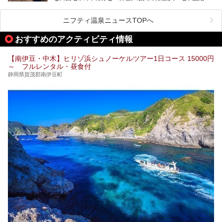
け流し”と呼ばれるこの宿独自の湯使い(温泉供給方法)です。
る際の参考にしてくださいね！
地下に眠る源泉を加水・加温・消毒無し、さらには途中過程
で空気にも触れさせることなく浴槽まで提供。「究極の源泉
ニフティ温泉ニュースTOPへ
かけ流し」と言っても決して過言ではありません。
今回、桜田温泉「山芳園」の“温泉”を中心に、その魅力を詳
おすすめのアクティビティ情報
細レポート。また口コミの評判も非常に高い宿であり、客室
や食事も併せて徹底紹介します！
【南伊豆・中木】ヒリゾ浜シュノーケルツアー1日コース 15000円
～ フルレンタル・昼食付
静岡県賀茂郡南伊豆町