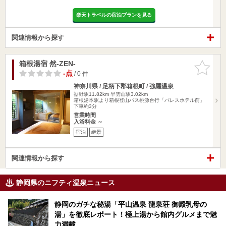
楽天トラベルの宿泊プランを見る
関連情報から探す
箱根湯宿 然-ZEN-
お気に入
りに追加
-点
/ 0 件
神奈川県 / 足柄下郡箱根町 / 強羅温泉
裾野駅11.82km
早雲山駅3.02km
箱根湯本駅より箱根登山バス桃源台行「パレスホテル前」
下車約3分
営業時間
入浴料金 ～
宿泊
絶景
関連情報から探す
静岡県のニフティ温泉ニュース
静岡のガチな秘湯「平山温泉 龍泉荘 御殿乳母の
湯」を徹底レポート！極上湯から館内グルメまで魅
力満載