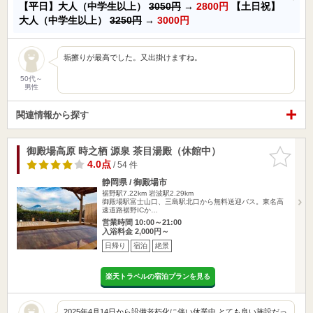
【平日】大人（中学生以上）
3050円
→
2800円
【土日祝】
大人（中学生以上）
3250円
→
3000円
垢擦りが最高でした。又出掛けますね。
50代～
男性
関連情報から探す
御殿場高原 時之栖 源泉 茶目湯殿（休館中）
お気に入
りに追加
4.0点
/ 54 件
静岡県 / 御殿場市
裾野駅7.22km
岩波駅2.29km
御殿場駅富士山口、三島駅北口から無料送迎バス。東名高
速道路裾野ICか…
営業時間 10:00～21:00
入浴料金 2,000円～
日帰り
宿泊
絶景
楽天トラベルの宿泊プランを見る
2025年4月14日から設備老朽化に伴い休業中 とても良い施設だっ