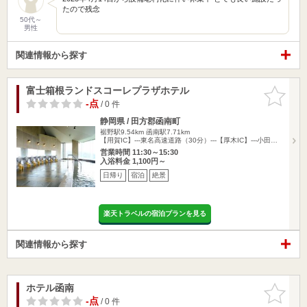
たので残念
50代～
男性
関連情報から探す
富士箱根ランドスコーレプラザホテル
お気に入
りに追加
-点
/ 0 件
静岡県 / 田方郡函南町
裾野駅9.54km
函南駅7.71km
【用賀IC】---東名高速道路（30分）---【厚木IC】---小田…
営業時間 11:30～15:30
入浴料金 1,100円～
日帰り
宿泊
絶景
楽天トラベルの宿泊プランを見る
関連情報から探す
ホテル函南
お気に入
りに追加
-点
/ 0 件