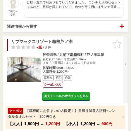
日帰り温泉で利用させていただきました。 ランチと入浴なセット
はあれど、日程が限られていて、自分が行く日にはランチ営業…
50代～
女性
関連情報から探す
リブマックスリゾート箱根芦ノ湖
お気に入
りに追加
-点
/ 0 件
神奈川県 / 足柄下郡箱根町 / 芦ノ湖温泉
裾野駅11.39km
早雲山駅3.10km
ＪＲ「小田原駅」よりお車にて約３０分
営業時間 9:00～18:00
入浴料金 1,200円～
日帰り
宿泊
絶景
クーポンあり
楽天トラベルの宿泊プランを見る
【箱根町にお住まいの方限定！】日帰り温泉入浴料+レン
クーポン
タルタオルセット 300円引き
【大人】
1,500円
→
1,200円
【小人】
1,200円
→
900円