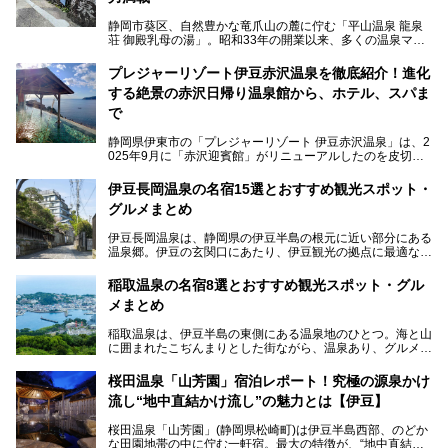
静岡市葵区、自然豊かな竜爪山の麓に佇む「平山温泉 龍泉
荘 御殿乳母の湯」。昭和33年の開業以来、多くの温泉マニ
アや地元の方々に愛され続けている、知る人ぞ知る鄙び系の
極上温泉です。お湯はもちろん、実はグルメも揃っているん
プレジャーリゾート伊豆赤沢温泉を徹底紹介！進化
です。多くのファンを持つ、その圧倒的なこだわりと魅力を
する絶景の赤沢日帰り温泉館から、ホテル、スパま
解説します。
で
静岡県伊東市の「プレジャーリゾート 伊豆赤沢温泉」は、2
025年9月に「赤沢迎賓館」がリニューアルしたのを皮切り
に、12月には「赤沢温泉ホテル」、「赤沢日帰り温泉
館」、「RED 28 HOTEL」がリニューアル。さらにこのあ
伊豆長岡温泉の名宿15選とおすすめ観光スポット・
とグランピング施設のGRAX EARTH FIELD（グラックスア
グルメまとめ
ースフィールド）、大型屋内アミューズメント施設のPLEA
SURE ARENA（プレジャーアリーナ）がぞくぞくオープン
伊豆長岡温泉は、静岡県の伊豆半島の根元に近い部分にある
予定。
温泉郷。伊豆の玄関口にあたり、伊豆観光の拠点に最適な立
地です。首都圏や名古屋圏からのアクセスが良く、宿泊はも
温泉は海一望の絶景、伊豆の幸満載の食や、全天候型のレジ
ちろん日帰りでも楽しめるのが魅力です。
ャー施設など、現在リニューアルオープンしている施設を中
稲取温泉の名宿8選とおすすめ観光スポット・グル
心に、家族連れでも大人だけでも、おひとりさまでも多彩な
メまとめ
この記事では、伊豆長岡温泉の歴史や魅力、おすすめの宿を
楽しみ方ができる「プレジャーリゾート 伊豆赤沢温泉」を
ピックアップ。周辺の観光・グルメスポットや日帰りで入れ
じっくり紹介します！
稲取温泉は、伊豆半島の東側にある温泉地のひとつ。海と山
る温泉施設も紹介します！
に囲まれたこぢんまりとした街ながら、温泉あり、グルメあ
───
り、見どころも多彩にあり、と魅力たっぷりの場所です。東
提供元：株式会社カトープレジャーグループ【PR】
京からは約2時間30分、直通電車もありアクセスしやすいの
この記事はプレジャーリゾート 伊豆赤沢温泉のPR記事で
桜田温泉「山芳園」宿泊レポート！究極の源泉かけ
もうれしいところ。
す。
流し“地中直結かけ流し”の魅力とは【伊豆】
この記事では、稲取温泉での宿泊におすすめの宿や日帰りで
桜田温泉「山芳園」(静岡県松崎町)は伊豆半島西部、のどか
入れる温泉施設、チェックしたい観光スポットやアクティビ
な田園地帯の中に佇む一軒宿。最大の特徴が、“地中直結か
ティなどを一挙にまとめピックアップ。伊豆稲取温泉を訪れ