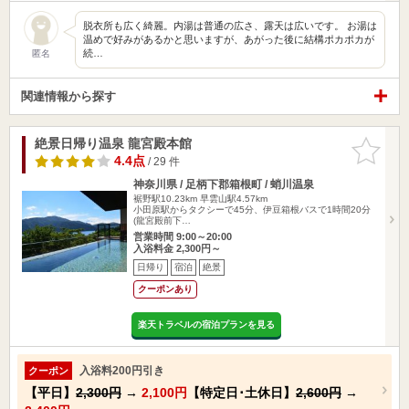
脱衣所も広く綺麗。内湯は普通の広さ、露天は広いです。 お湯は
温めで好みがあるかと思いますが、あがった後に結構ポカポカが
続…
匿名
関連情報から探す
絶景日帰り温泉 龍宮殿本館
お気に入
りに追加
4.4点
/ 29 件
神奈川県 / 足柄下郡箱根町 / 蛸川温泉
裾野駅10.23km
早雲山駅4.57km
小田原駅からタクシーで45分、伊豆箱根バスで1時間20分
(龍宮殿前下…
営業時間 9:00～20:00
入浴料金 2,300円～
日帰り
宿泊
絶景
クーポンあり
楽天トラベルの宿泊プランを見る
入浴料200円引き
クーポン
【平日】
2,300円
→
2,100円
【特定日･土休日】
2,600円
→