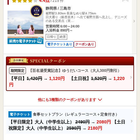
4.4点
/ 215 件
静岡県 / 三島市
裾野駅3.80km
長泉なめり駅4.75km
日大通り（銀杏並木）へ出て裾野方面へ北上し、デニーズ
のある交差点（芙…
営業時間 6:00～24:00
入浴料金 890円～
日帰り
絶景
電子チケットあり
クーポンあり
【百名湯受賞記念】ゆうだいコース（大人300円割引）
期間限定
【平日】
1,420円
→
1,120円
【土日祝】
1,520円
→
1,220
円
他にも3種類のクーポンがあります
食事セットプラン（レギュラーコース＋定食付き）
電子チケット
【平日限定】大人（中学生以上）
2490円
→
2080円
【土日
祝限定】大人（中学生以上）
2590円
→
2180円