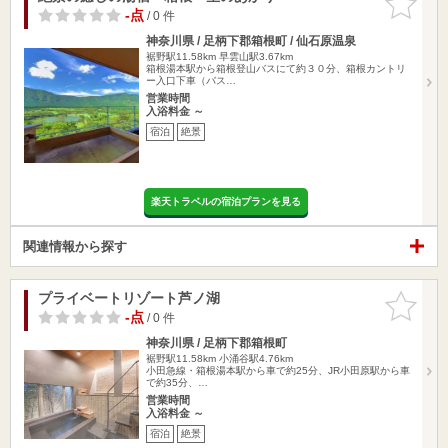
りに追加
-点
/ 0 件
神奈川県 / 足柄下郡箱根町 / 仙石原温泉
裾野駅11.58km
早雲山駅3.67km
箱根湯本駅から箱根登山バスにて約３０分、箱根カントリ
ー入口下車（バス…
営業時間
入浴料金 ～
宿泊
絶景
楽天トラベルの宿泊プランを見る
関連情報から探す
プライベートリゾート芦ノ湖
お気に入
りに追加
-点
/ 0 件
神奈川県 / 足柄下郡箱根町
裾野駅11.58km
小涌谷駅4.76km
小田急線・箱根湯本駅から車で約25分、JR小田原駅から車
で約35分、…
営業時間
入浴料金 ～
宿泊
絶景