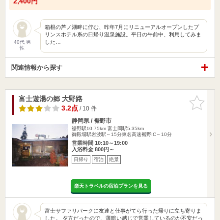
2,400円
箱根の芦ノ湖畔に佇む、昨年7月にリニューアルオープンしたプ
リンスホテル系の日帰り温泉施設。平日の午前中、利用してみま
した…
40代 男
性
関連情報から探す
富士遊湯の郷 大野路
お気に入
りに追加
3.2点
/ 10 件
静岡県 / 裾野市
裾野駅10.75km
富士岡駅5.35km
御殿場駅岩波駅～15分東名高速裾野IC～10分
営業時間 10:10～19:00
入浴料金 800円～
日帰り
宿泊
絶景
楽天トラベルの宿泊プランを見る
富士サファリパークに友達と仕事がてら行った帰りに立ち寄りま
した。 夕方だったので、薄暗い感じで営業しているのか不安だっ