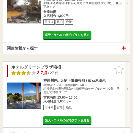
JR東海道本線沼津駅から東海バス東桃郷循環で10分、象山
下車すぐ
営業時間
入浴料金 1,000円～
日帰り
宿泊
絶景
楽天トラベルの宿泊プランを見る
関連情報から探す
ホテルグリーンプラザ箱根
お気に入
りに追加
3.7点
/ 27 件
神奈川県 / 足柄下郡箱根町 / 仙石原温泉
裾野駅11.29km
早雲山駅3.74km
箱根登山鉄道強羅駅から箱根登山ケーブルカーで9分、早
雲山で箱根ロープ…
営業時間 13:00～18:00
入浴料金 1,600円～
日帰り
宿泊
絶景
楽天トラベルの宿泊プランを見る