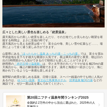
広々とした美しい景色を楽しめる「絶景温泉」
露天風呂からの美しい絶景を楽しんだり、その土地でしか見られない眺望を堪
能する時間は、まさに至福の時です。
露天風呂から見える絶景は様々で、富士山や海、美しい雪や紅葉など……、場
所によって全く違う楽しみ方ができます。
山梨県にある
「ほったらかし温泉 あっちの湯・こっちの湯」
では、富士を望み
甲府盆地を見下ろす雄大な眺望が人気です。夜は満天の星空と夜景、朝は日の
出の1時間前から入浴ができるので朝焼けも楽しむことができます。
静岡県の
「赤沢日帰り温泉館」
は、空と太平洋の大パノラマが迫る 幅25mの露
天風呂から、極上の解放感を堪能できます。湯舟と海面が一続きになり、海に
抱かれているような一体感も楽しめます。
裾野駅の絶景が楽しめる温泉、日帰り温泉、スーパー銭湯の中でも特に人気が
あるのは、
ゆうだい温泉
、
富士山三島東急ホテル
、
沼津温泉 駿河の湯
などの
施設です。ぜひ一度は足を運んでみてください。
第20回ニフティ温泉年間ランキング2025
全国約2.2万件の中から頂点に選ばれた、2025年の人
気施設は…