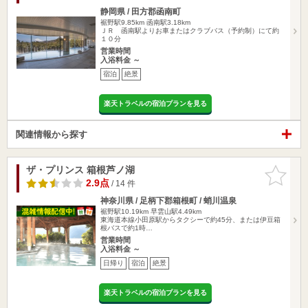
静岡県 / 田方郡函南町
裾野駅9.85km
函南駅3.18km
ＪＲ 函南駅よりお車またはクラブバス（予約制）にて約
１０分
営業時間
入浴料金 ～
宿泊
絶景
楽天トラベルの宿泊プランを見る
関連情報から探す
ザ・プリンス 箱根芦ノ湖
お気に入
りに追加
2.9点
/ 14 件
神奈川県 / 足柄下郡箱根町 / 蛸川温泉
裾野駅10.19km
早雲山駅4.49km
東海道本線小田原駅からタクシーで約45分、または伊豆箱
根バスで約1時…
営業時間
入浴料金 ～
日帰り
宿泊
絶景
楽天トラベルの宿泊プランを見る