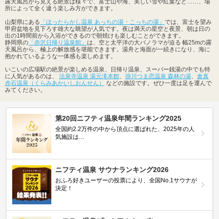
露天風呂から見える絶景は様々で、富士山や海、美しい雪や紅葉など……、場
所によって全く違う楽しみ方ができます。
山梨県にある
「ほったらかし温泉 あっちの湯・こっちの湯」
では、富士を望み
甲府盆地を見下ろす雄大な眺望が人気です。夜は満天の星空と夜景、朝は日の
出の1時間前から入浴ができるので朝焼けも楽しむことができます。
静岡県の
「赤沢日帰り温泉館」
は、空と太平洋の大パノラマが迫る 幅25mの露
天風呂から、極上の解放感を堪能できます。湯舟と海面が一続きになり、海に
抱かれているような一体感も楽しめます。
いこいの広場駅の絶景が楽しめる温泉、日帰り温泉、スーパー銭湯の中でも特
に人気があるのは、
法泉寺温泉 湯元滝本館
、
掛川つま恋温泉 森林の湯
、
倉真
赤石温泉（くらみあかいしおんせん）
などの施設です。ぜひ一度は足を運んで
みてください。
第20回ニフティ温泉年間ランキング2025
全国約2.2万件の中から頂点に選ばれた、2025年の人
気施設は…
ニフティ温泉 サウナランキング2026
おふろ好きユーザーの投票により、全国No.1サウナが
決定！