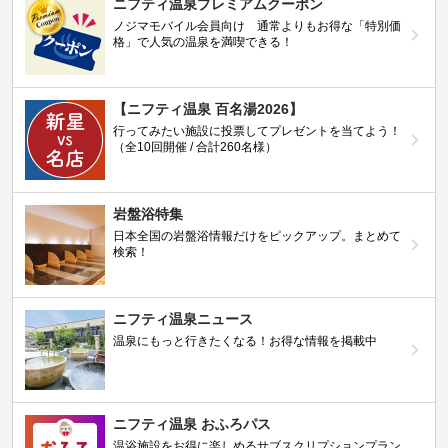
ニフティ温泉プレミアムクーポン
ノジマモバイル会員向け 通常よりもお得な「特別価
格」で人気の温泉を満喫できる！
【ニフティ温泉 百名湯2026】
行ってみたい施設に投票してプレゼントを当てよう！
（全10回開催 / 合計260名様）
岩盤浴特集
日本全国の岩盤浴情報だけをピックアップ。まとめて
検索！
ニフティ温泉ニュース
温泉にもっと行きたくなる！お得な情報を掲載中
ニフティ温泉 おふろパス
温浴施設をお得に楽しめるサブスクリプションプラン