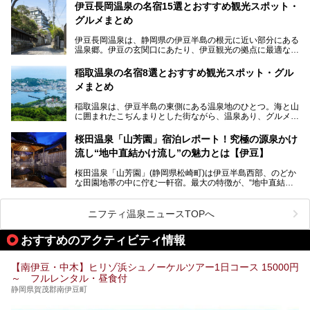
館」、「RED 28 HOTEL」がリニューアル。さらにこのあ
伊豆長岡温泉の名宿15選とおすすめ観光スポット・
とグランピング施設のGRAX EARTH FIELD（グラックスア
グルメまとめ
ースフィールド）、大型屋内アミューズメント施設のPLEA
SURE ARENA（プレジャーアリーナ）がぞくぞくオープン
伊豆長岡温泉は、静岡県の伊豆半島の根元に近い部分にある
予定。
温泉郷。伊豆の玄関口にあたり、伊豆観光の拠点に最適な立
地です。首都圏や名古屋圏からのアクセスが良く、宿泊はも
温泉は海一望の絶景、伊豆の幸満載の食や、全天候型のレジ
ちろん日帰りでも楽しめるのが魅力です。
ャー施設など、現在リニューアルオープンしている施設を中
稲取温泉の名宿8選とおすすめ観光スポット・グル
心に、家族連れでも大人だけでも、おひとりさまでも多彩な
メまとめ
この記事では、伊豆長岡温泉の歴史や魅力、おすすめの宿を
楽しみ方ができる「プレジャーリゾート 伊豆赤沢温泉」を
ピックアップ。周辺の観光・グルメスポットや日帰りで入れ
じっくり紹介します！
稲取温泉は、伊豆半島の東側にある温泉地のひとつ。海と山
る温泉施設も紹介します！
に囲まれたこぢんまりとした街ながら、温泉あり、グルメあ
───
り、見どころも多彩にあり、と魅力たっぷりの場所です。東
提供元：株式会社カトープレジャーグループ【PR】
京からは約2時間30分、直通電車もありアクセスしやすいの
この記事はプレジャーリゾート 伊豆赤沢温泉のPR記事で
桜田温泉「山芳園」宿泊レポート！究極の源泉かけ
もうれしいところ。
す。
流し“地中直結かけ流し”の魅力とは【伊豆】
この記事では、稲取温泉での宿泊におすすめの宿や日帰りで
桜田温泉「山芳園」(静岡県松崎町)は伊豆半島西部、のどか
入れる温泉施設、チェックしたい観光スポットやアクティビ
な田園地帯の中に佇む一軒宿。最大の特徴が、“地中直結か
ティなどを一挙にまとめピックアップ。伊豆稲取温泉を訪れ
け流し”と呼ばれるこの宿独自の湯使い(温泉供給方法)です。
る際の参考にしてくださいね！
地下に眠る源泉を加水・加温・消毒無し、さらには途中過程
で空気にも触れさせることなく浴槽まで提供。「究極の源泉
ニフティ温泉ニュースTOPへ
かけ流し」と言っても決して過言ではありません。
今回、桜田温泉「山芳園」の“温泉”を中心に、その魅力を詳
おすすめのアクティビティ情報
細レポート。また口コミの評判も非常に高い宿であり、客室
や食事も併せて徹底紹介します！
【南伊豆・中木】ヒリゾ浜シュノーケルツアー1日コース 15000円
～ フルレンタル・昼食付
静岡県賀茂郡南伊豆町