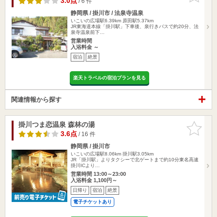
3.0点
/ 6 件
静岡県 / 掛川市 / 法泉寺温泉
いこいの広場駅6.39km
原田駅5.37km
JR東海道本線「掛川駅」下車後、泉行きバスで約20分、法
泉寺温泉前下…
営業時間
入浴料金 ～
宿泊
絶景
楽天トラベルの宿泊プランを見る
関連情報から探す
掛川つま恋温泉 森林の湯
お気に入
りに追加
3.6点
/ 16 件
静岡県 / 掛川市
いこいの広場駅8.06km
掛川駅3.05km
JR「掛川駅」よりタクシーで北ゲートまで約10分東名高速
掛川ICより…
営業時間 13:00～23:00
入浴料金 1,100円～
日帰り
宿泊
絶景
電子チケットあり