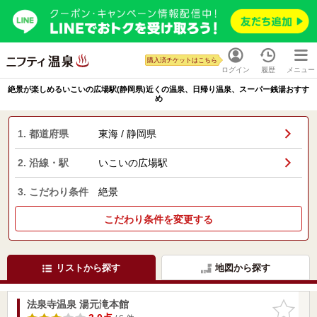
購入済チケットはこちら
ログイン
履歴
メニュー
絶景が楽しめるいこいの広場駅(静岡県)近くの温泉、日帰り温泉、スーパー銭湯おすす
め
1. 都道府県
東海 / 静岡県
2. 沿線・駅
いこいの広場駅
3. こだわり条件
絶景
こだわり条件を変更する
リストから探す
地図から探す
法泉寺温泉 湯元滝本館
お気に入
りに追加