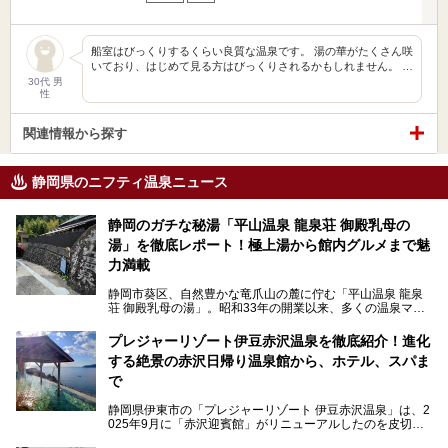
船室はびっくりするくらい良質な温泉です。 湯の華がたくさん咲
いており、はじめて見る方はびっくりされるかもしれません。 …
30代 男
性
関連情報から探す
静岡県のニフティ温泉ニュース
静岡のガチな秘湯「平山温泉 龍泉荘 御殿乳母の
湯」を徹底レポート！極上湯から館内グルメまで魅
力満載
静岡市葵区、自然豊かな竜爪山の麓に佇む「平山温泉 龍泉
荘 御殿乳母の湯」。昭和33年の開業以来、多くの温泉マニ
アや地元の方々に愛され続けている、知る人ぞ知る鄙び系の
極上温泉です。お湯はもちろん、実はグルメも揃っているん
プレジャーリゾート伊豆赤沢温泉を徹底紹介！進化
です。多くのファンを持つ、その圧倒的なこだわりと魅力を
する絶景の赤沢日帰り温泉館から、ホテル、スパま
解説します。
で
静岡県伊東市の「プレジャーリゾート 伊豆赤沢温泉」は、2
025年9月に「赤沢迎賓館」がリニューアルしたのを皮切り
に、12月には「赤沢温泉ホテル」、「赤沢日帰り温泉