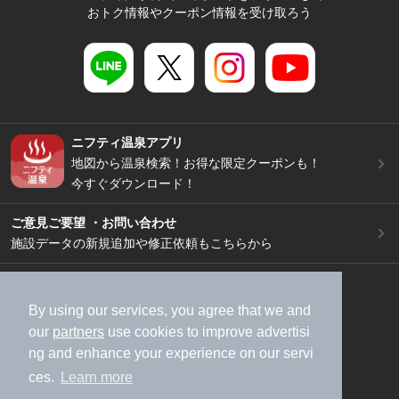
おトク情報やクーポン情報を受け取ろう
ニフティ温泉アプリ
地図から温泉検索！お得な限定クーポンも！
今すぐダウンロード！
ご意見ご要望 ・お問い合わせ
施設データの新規追加や修正依頼もこちらから
スマートフォン
/
PC
加盟店募集（資料請求）
広告出稿のご案内
By using our services, you agree that we and
our
partners
use cookies to improve advertisi
利用規約
ライフスタイルMEMBERS+規約
ng and enhance your experience on our servi
特定商取引法に基づく表記
ヘルプ
採用情報
ces.
Learn more
運営会社
個人情報保護ポリシー