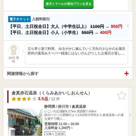
楽天トラベルの宿泊プランを見る
入館料割引
電子チケット
【平日、土日祝全日】大人（中学生以上）
1100円
→
950円
【平日、土日祝全日】小人（小学生）
550円
→
400円
立ち寄り湯で利用。 ゆるやかに滅んでいく方向のさなかのお風呂
郊外の激混みスーパー銭湯にはないのんびりしたお風呂が楽し…
40代 男
性
関連情報から探す
倉真赤石温泉（くらみあかいしおんせん）
お気に入
りに追加
3.5点
/ 12 件
静岡県 / 掛川市 / 倉真温泉
いこいの広場駅8.27km
原田駅7.40km
掛川バイパス西郷ICより15分掛川市街から倉真温泉への道
を途中で横に…
営業時間 11:00～16:00
入浴料金 1,300円～
日帰り
絶景