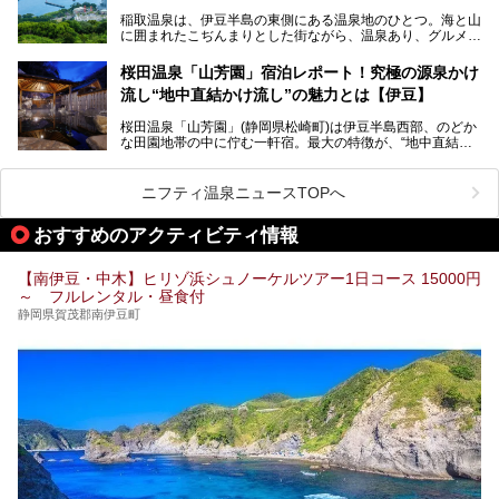
ピックアップ。周辺の観光・グルメスポットや日帰りで入れ
じっくり紹介します！
稲取温泉は、伊豆半島の東側にある温泉地のひとつ。海と山
る温泉施設も紹介します！
に囲まれたこぢんまりとした街ながら、温泉あり、グルメあ
───
り、見どころも多彩にあり、と魅力たっぷりの場所です。東
提供元：株式会社カトープレジャーグループ【PR】
京からは約2時間30分、直通電車もありアクセスしやすいの
この記事はプレジャーリゾート 伊豆赤沢温泉のPR記事で
桜田温泉「山芳園」宿泊レポート！究極の源泉かけ
もうれしいところ。
す。
流し“地中直結かけ流し”の魅力とは【伊豆】
この記事では、稲取温泉での宿泊におすすめの宿や日帰りで
桜田温泉「山芳園」(静岡県松崎町)は伊豆半島西部、のどか
入れる温泉施設、チェックしたい観光スポットやアクティビ
な田園地帯の中に佇む一軒宿。最大の特徴が、“地中直結か
ティなどを一挙にまとめピックアップ。伊豆稲取温泉を訪れ
け流し”と呼ばれるこの宿独自の湯使い(温泉供給方法)です。
る際の参考にしてくださいね！
地下に眠る源泉を加水・加温・消毒無し、さらには途中過程
で空気にも触れさせることなく浴槽まで提供。「究極の源泉
ニフティ温泉ニュースTOPへ
かけ流し」と言っても決して過言ではありません。
今回、桜田温泉「山芳園」の“温泉”を中心に、その魅力を詳
おすすめのアクティビティ情報
細レポート。また口コミの評判も非常に高い宿であり、客室
や食事も併せて徹底紹介します！
【南伊豆・中木】ヒリゾ浜シュノーケルツアー1日コース 15000円
～ フルレンタル・昼食付
静岡県賀茂郡南伊豆町