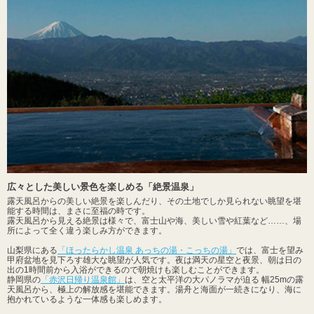
広々とした美しい景色を楽しめる「絶景温泉」
露天風呂からの美しい絶景を楽しんだり、その土地でしか見られない眺望を堪
能する時間は、まさに至福の時です。
露天風呂から見える絶景は様々で、富士山や海、美しい雪や紅葉など……、場
所によって全く違う楽しみ方ができます。
山梨県にある
「ほったらかし温泉 あっちの湯・こっちの湯」
では、富士を望み
甲府盆地を見下ろす雄大な眺望が人気です。夜は満天の星空と夜景、朝は日の
出の1時間前から入浴ができるので朝焼けも楽しむことができます。
静岡県の
「赤沢日帰り温泉館」
は、空と太平洋の大パノラマが迫る 幅25mの露
天風呂から、極上の解放感を堪能できます。湯舟と海面が一続きになり、海に
抱かれているような一体感も楽しめます。