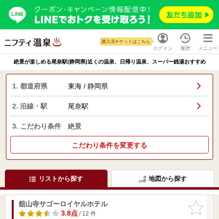
購入済チケットはこちら
ログイン
履歴
メニュー
絶景が楽しめる尾奈駅(静岡県)近くの温泉、日帰り温泉、スーパー銭湯おすすめ
1. 都道府県
東海 / 静岡県
2. 沿線・駅
尾奈駅
3. こだわり条件
絶景
こだわり条件を変更する
リストから探す
地図から探す
舘山寺サゴーロイヤルホテル
お気に入
りに追加
3.8点
/ 12 件