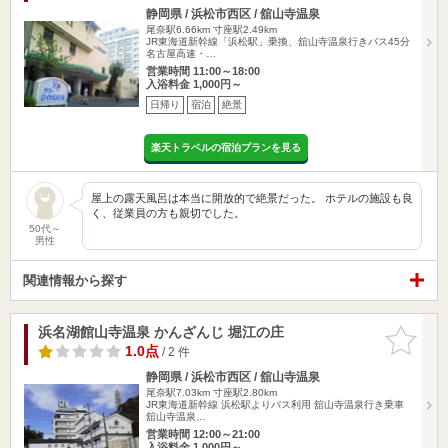
静岡県 / 浜松市西区 / 舘山寺温泉
尾奈駅6.66km
寸座駅2.49km
JR東海道新幹線「浜松駅」乗換、舘山寺温泉行きバス45分
名古屋高速・…
営業時間 11:00～18:00
入浴料金 1,000円～
日帰り
宿泊
絶景
楽天トラベルの宿泊プランを見る
屋上の露天風呂は本当に開放的で絶景だった。 ホテルの施設も良
く、従業員の方も親切でした。
50代～
男性
関連情報から探す
浜名湖館山寺温泉 かんざんじ 堀江の庄
お気に入
りに追加
1.0点
/ 2 件
静岡県 / 浜松市西区 / 舘山寺温泉
尾奈駅7.03km
寸座駅2.80km
JR東海道新幹線 浜松駅よりバス利用 舘山寺温泉行き乗車
舘山寺温泉…
営業時間 12:00～21:00
入浴料金 1,000円～