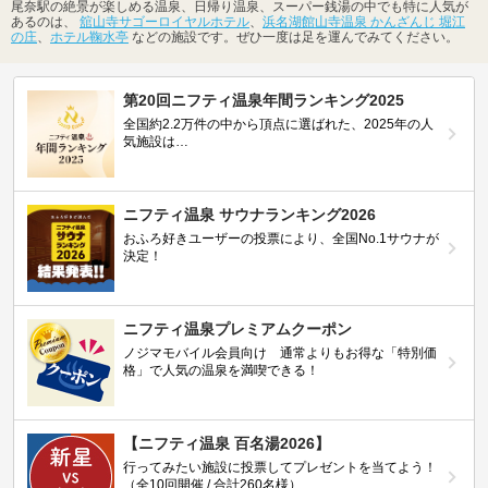
尾奈駅の絶景が楽しめる温泉、日帰り温泉、スーパー銭湯の中でも特に人気が
あるのは、
舘山寺サゴーロイヤルホテル
、
浜名湖館山寺温泉 かんざんじ 堀江
の庄
、
ホテル鞠水亭
などの施設です。ぜひ一度は足を運んでみてください。
第20回ニフティ温泉年間ランキング2025
全国約2.2万件の中から頂点に選ばれた、2025年の人
気施設は…
ニフティ温泉 サウナランキング2026
おふろ好きユーザーの投票により、全国No.1サウナが
決定！
ニフティ温泉プレミアムクーポン
ノジマモバイル会員向け 通常よりもお得な「特別価
格」で人気の温泉を満喫できる！
【ニフティ温泉 百名湯2026】
行ってみたい施設に投票してプレゼントを当てよう！
（全10回開催 / 合計260名様）