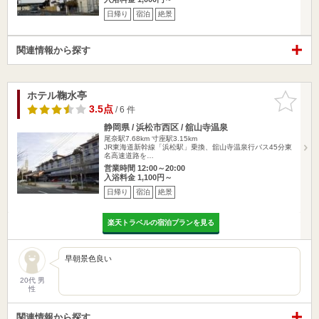
日帰り
宿泊
絶景
関連情報から探す
ホテル鞠水亭
お気に入
りに追加
3.5点
/ 6 件
静岡県 / 浜松市西区 / 舘山寺温泉
尾奈駅7.68km
寸座駅3.15km
JR東海道新幹線「浜松駅」乗換、舘山寺温泉行バス45分東
名高速道路を…
営業時間 12:00～20:00
入浴料金 1,100円～
日帰り
宿泊
絶景
楽天トラベルの宿泊プランを見る
早朝景色良い
20代 男
性
関連情報から探す