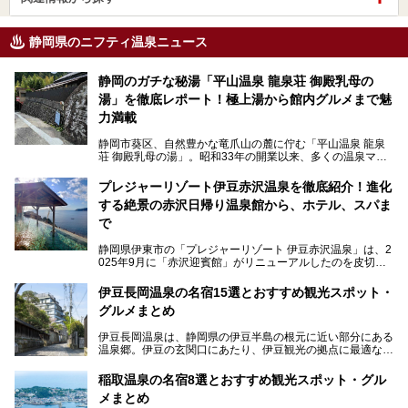
静岡県のニフティ温泉ニュース
静岡のガチな秘湯「平山温泉 龍泉荘 御殿乳母の
湯」を徹底レポート！極上湯から館内グルメまで魅
力満載
静岡市葵区、自然豊かな竜爪山の麓に佇む「平山温泉 龍泉
荘 御殿乳母の湯」。昭和33年の開業以来、多くの温泉マニ
アや地元の方々に愛され続けている、知る人ぞ知る鄙び系の
極上温泉です。お湯はもちろん、実はグルメも揃っているん
プレジャーリゾート伊豆赤沢温泉を徹底紹介！進化
です。多くのファンを持つ、その圧倒的なこだわりと魅力を
する絶景の赤沢日帰り温泉館から、ホテル、スパま
解説します。
で
静岡県伊東市の「プレジャーリゾート 伊豆赤沢温泉」は、2
025年9月に「赤沢迎賓館」がリニューアルしたのを皮切り
に、12月には「赤沢温泉ホテル」、「赤沢日帰り温泉
館」、「RED 28 HOTEL」がリニューアル。さらにこのあ
伊豆長岡温泉の名宿15選とおすすめ観光スポット・
とグランピング施設のGRAX EARTH FIELD（グラックスア
グルメまとめ
ースフィールド）、大型屋内アミューズメント施設のPLEA
SURE ARENA（プレジャーアリーナ）がぞくぞくオープン
伊豆長岡温泉は、静岡県の伊豆半島の根元に近い部分にある
予定。
温泉郷。伊豆の玄関口にあたり、伊豆観光の拠点に最適な立
地です。首都圏や名古屋圏からのアクセスが良く、宿泊はも
温泉は海一望の絶景、伊豆の幸満載の食や、全天候型のレジ
ちろん日帰りでも楽しめるのが魅力です。
ャー施設など、現在リニューアルオープンしている施設を中
稲取温泉の名宿8選とおすすめ観光スポット・グル
心に、家族連れでも大人だけでも、おひとりさまでも多彩な
メまとめ
この記事では、伊豆長岡温泉の歴史や魅力、おすすめの宿を
楽しみ方ができる「プレジャーリゾート 伊豆赤沢温泉」を