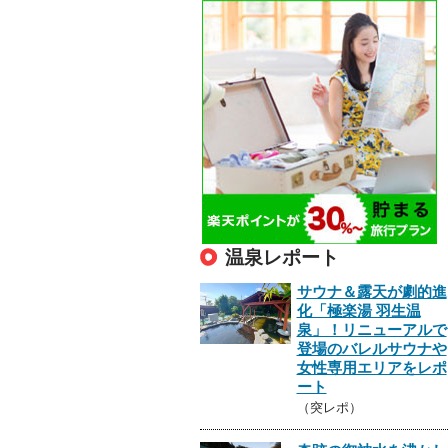
温泉レポート
サウナ＆露天が劇的進
化「極楽湯 羽生温
泉」！リニューアルで
登場のバレルサウナや
女性専用エリアをレポ
ート
（突レポ）