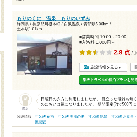
もりのくに 温泉 もりのいずみ
静岡県 / 榛原郡川根本町 / 白沢温泉 /
青部駅5.96km
/
土本駅1.01km
■営業時間 10:00～20:00
■入浴料 1,000円～
2.8 点
/ 
施設情報を見る
楽天トラベルの宿泊プランを見
日曜日の夕方に利用しましたが、 目立った混雑も無く
のにおいは気になりましたが、 期間限定(?)で500円
匿名
関連情報
寸又峡 宿泊
寸又峡 美肌の湯
寸又峡 絶景
寸又峡 お食事
沢間駅