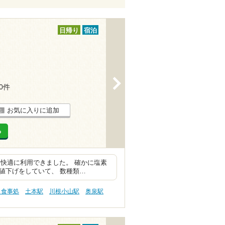
日帰り
宿泊
>
10件
お気に入りに追加
る
快適に利用できました。 確かに塩素
に値下げをしていて、 数種類…
・食事処
土本駅
川根小山駅
奥泉駅