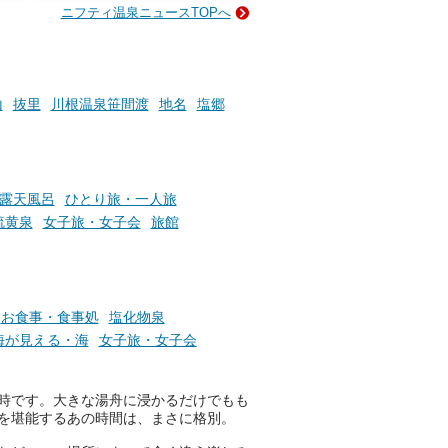
な
様（合計260名様）に選べるe-
ニフティ温泉ニュースTOPへ
ン
GIFT500円分をプレゼントい
たします。
楽し
ふろ
山
抜里
川根温泉笹間渡
地名
塩郷
露天風呂
ひとり旅・一人旅
硫黄泉
女子旅・女子会
旅館
お食事・食事処
塩化物泉
海が見える・海
女子旅・女子会
時です。大きな湯舟に浸かるだけでもも
を堪能するあの時間は、まさに格別。