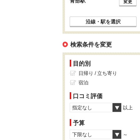
青部駅
変更
沿線・駅を選択
検索条件を変更
目的別
日帰り / 立ち寄り
宿泊
口コミ評価
指定なし
以上
予算
下限なし
～