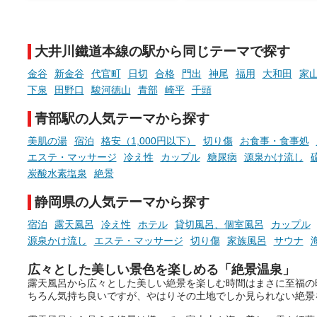
でこころもスッキリ──そん
天然温泉や露天風呂、注目のサ
新体験が楽しめる「占いベ
ウナなど、こだわりの魅力がつ
チ」を展開中♨
まったスポットが続々登場して
大井川鐵道本線の駅から同じテーマで探す
います。
手相やタロットなど気軽に
現地取材記事もあわせて紹介し
める占いで、“ととのう”お
金谷
新金谷
代官町
日切
合格
門出
神尾
福用
大和田
家
ていますので、気になる施設は
時間を、もっと特別に。
下泉
田野口
駿河徳山
青部
崎平
千頭
ぜひチェックして次のおでかけ
先の参考にしてみてください
青部駅の人気テーマから探す
ね。
美肌の湯
宿泊
格安（1,000円以下）
切り傷
お食事・食事処
エステ・マッサージ
冷え性
カップル
糖尿病
源泉かけ流し
炭酸水素塩泉
絶景
静岡県の人気テーマから探す
宿泊
露天風呂
冷え性
ホテル
貸切風呂、個室風呂
カップル
源泉かけ流し
エステ・マッサージ
切り傷
家族風呂
サウナ
広々とした美しい景色を楽しめる「絶景温泉」
露天風呂から広々とした美しい絶景を楽しむ時間はまさに至福の
ちろん気持ち良いですが、やはりその土地でしか見られない絶景