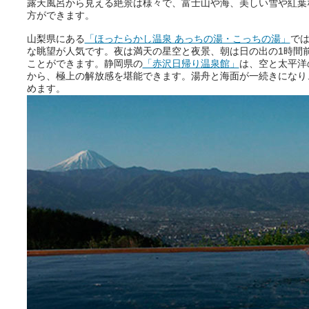
露天風呂から見える絶景は様々で、富士山や海、美しい雪や紅葉
方ができます。
山梨県にある
「ほったらかし温泉 あっちの湯・こっちの湯」
で
な眺望が人気です。夜は満天の星空と夜景、朝は日の出の1時間
ことができます。静岡県の
「赤沢日帰り温泉館」
は、空と太平洋
から、極上の解放感を堪能できます。湯舟と海面が一続きになり
めます。