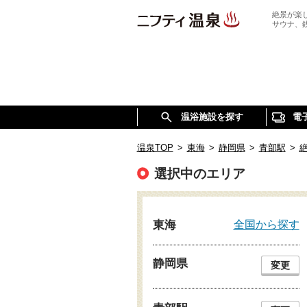
絶景が楽
サウナ、
温浴施設を探す
電
温泉TOP
>
東海
>
静岡県
>
青部駅
>
選択中のエリア
全国から探す
東海
静岡県
変更