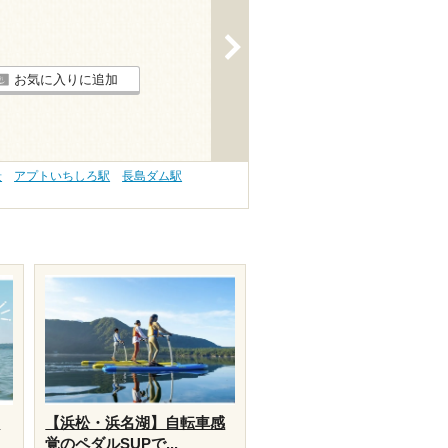
>
お気に入りに追加
景
アプトいちしろ駅
長島ダム駅
り
【浜松・浜名湖】自転車感
覚のペダルSUPで...