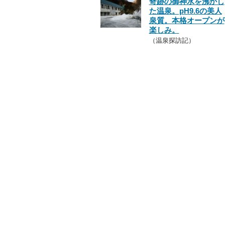
奇跡の御神水を沸かし
た温泉。pH9.6の美人
泉質。本格オープンが
楽しみ。
（温泉探訪記）