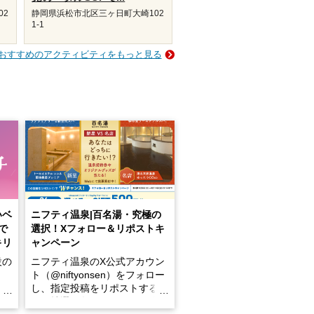
02
静岡県浜松市北区三ヶ日町大崎102
1-1
おすすめのアクティビティをもっと見る
いベ
ニフティ温泉|百名湯・究極の
で
選択！Xフォロー＆リポストキ
キリ
ャンペーン
設の
ニフティ温泉のX公式アカウン
ト（@niftyonsen）をフォロー
し、指定投稿をリポストする
占い
と、抽選で各回26（ふろ）名