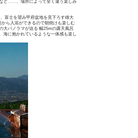
など……、場所によって全く違う楽しみ
は、富士を望み甲府盆地を見下ろす雄大
前から入浴ができるので朝焼けも楽しむ
の大パノラマが迫る 幅25mの露天風呂
、海に抱かれているような一体感も楽し