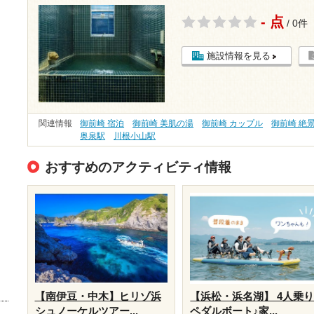
- 点
/ 0件
施設情報を見る
関連情報
御前崎 宿泊
御前崎 美肌の湯
御前崎 カップル
御前崎 絶
奥泉駅
川根小山駅
おすすめのアクティビティ情報
【南伊豆・中木】ヒリゾ浜
【浜松・浜名湖】 4人乗
シュノーケルツアー...
ペダルボート♪家...