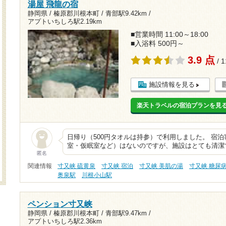
湯屋 飛龍の宿
静岡県 / 榛原郡川根本町 /
青部駅9.42km
/
アプトいちしろ駅2.19km
■営業時間 11:00～18:00
■入浴料 500円～
3.9 点
/ 
施設情報を見る
楽天トラベルの宿泊プランを見
日帰り（500円タオルは持参）で利用しました。 宿
室・仮眠室など）はないのですが、施設はとても清潔
匿名
関連情報
寸又峡 硫黄泉
寸又峡 宿泊
寸又峡 美肌の湯
寸又峡 糖尿
奥泉駅
川根小山駅
ペンション寸又峡
静岡県 / 榛原郡川根本町 /
青部駅9.47km
/
アプトいちしろ駅2.36km