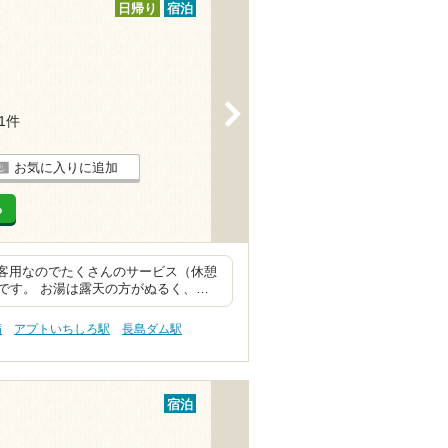
日帰り
宿泊
>
11件
お気に入りに追加
る
泊客用なのでたくさんのサービス（休憩
です。 お湯は露天の方がぬるく、…
病
アプトいちしろ駅
長島ダム駅
宿泊