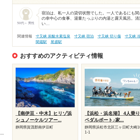
宿泊は、私一人の貸切状態でした。一人であるにも関わ
の幸中心の食事、湯量たっぷりの内湯と露天風呂。清
50代～ 男性
い…
関連情報
寸又峡 炭酸水素塩泉
寸又峡 宿泊
寸又峡 切り傷
寸又峡 
閑蔵駅
尾盛駅
おすすめのアクティビティ情報
【南伊豆・中木】ヒリゾ浜
【浜松・浜名湖】 4人乗
シュノーケルツアー...
ペダルボート♪家...
静岡県賀茂郡南伊豆町
静岡県浜松市北区三ヶ日町大崎1
1-1