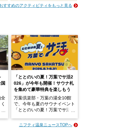
おすすめのアクティビティをもっと見る
～
「ととのいの夏！万葉でサ活2
全国
026」が今年も開催！サウナ札
を集めて豪華特典を楽しもう
的全
万葉倶楽部・万葉の湯全10館
きく
で、今年も夏のサウナイベント
炭酸
「ととのいの夏！万葉でサ活2
026」が開催されます！
ニフティ温泉ニュースTOPへ
成分
2026年8月1日（土）～8月31
かつ
日（月）までの開催期間中は、
いで
サウナ飯やサウナドリンク、岩