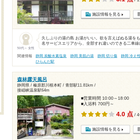
施設情報を見る
久しぶりの湯の島 お湯がいい。欲を言えばぬる湯をも
名サービスエリアから、全部すれ違いのできる二車線
50代～ 女性
関連情報
静岡 炭酸水素塩泉
静岡 美肌の湯
静岡 切り傷
静岡 冷え
ひらんだ駅
森林露天風呂
静岡県 / 榛原郡川根本町 /
青部駅11.81km
/
接岨峡温泉駅64m
■営業時間 10:00～18:00
■入浴料 700円～
4.0 点
/ 
施設情報を見る