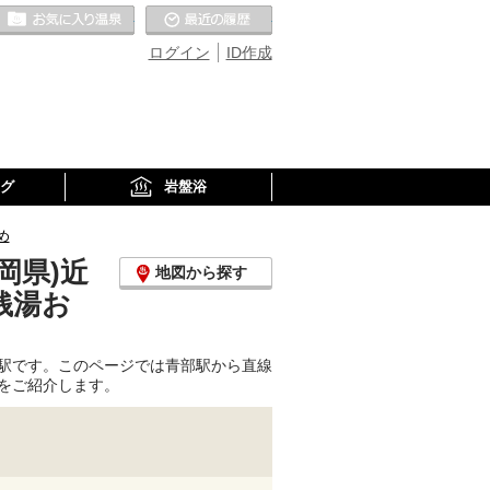
お気に入りの温泉
最近の履歴
ログイン
ID作成
グ
岩盤浴
め
岡県)近
地図から探す
銭湯お
駅です。このページでは青部駅から直線
をご紹介します。