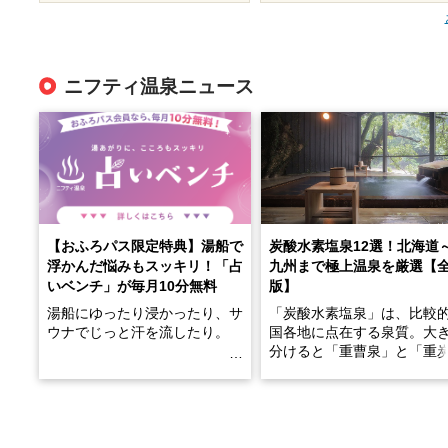
ニフティ温泉ニュース
【おふろパス限定特典】湯船で
炭酸水素塩泉12選！北海道
浮かんだ悩みもスッキリ！「占
九州まで極上温泉を厳選【
いベンチ」が毎月10分無料
版】
湯船にゆったり浸かったり、サ
「炭酸水素塩泉」は、比較
ウナでじっと汗を流したり。
国各地に点在する泉質。大
分けると「重曹泉」と「重
土類泉」に分かれます。
そんな「一人でぼんやり過ごす
また硫黄や鉄分などの特殊
時間」、ふだん後回しにしてい
が混ざり合うことで、複雑
た「これからのこと」や「ちょ
多様な個性を持つことも多