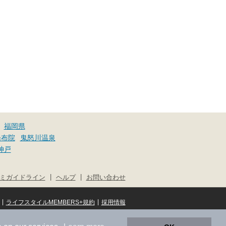
福岡県
湯布院
鬼怒川温泉
神戸
|
|
ミガイドライン
ヘルプ
お問い合わせ
|
|
ライフスタイルMEMBERS+規約
採用情報
© NIFTY Lifestyle Co., Ltd.