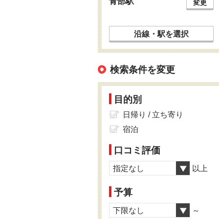
青部駅
変更
沿線・駅を選択
検索条件を変更
目的別
日帰り / 立ち寄り
宿泊
口コミ評価
指定なし
以上
予算
下限なし
～