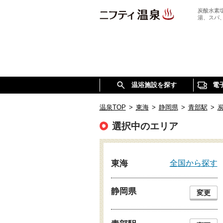
炭酸水素
湯、スパ
温浴施設を探す
電
温泉TOP
>
東海
>
静岡県
>
青部駅
>
選択中のエリア
全国から探す
東海
静岡県
変更