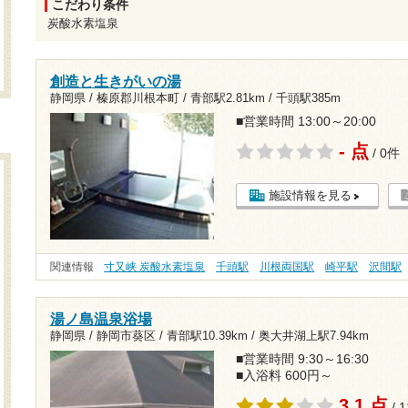
こだわり条件
炭酸水素塩泉
創造と生きがいの湯
静岡県 / 榛原郡川根本町 /
青部駅2.81km
/
千頭駅385m
■営業時間 13:00～20:00
- 点
/ 0件
施設情報を見る
関連情報
寸又峡 炭酸水素塩泉
千頭駅
川根両国駅
崎平駅
沢間駅
湯ノ島温泉浴場
静岡県 / 静岡市葵区 /
青部駅10.39km
/
奥大井湖上駅7.94km
■営業時間 9:30～16:30
■入浴料 600円～
3.1 点
/ 