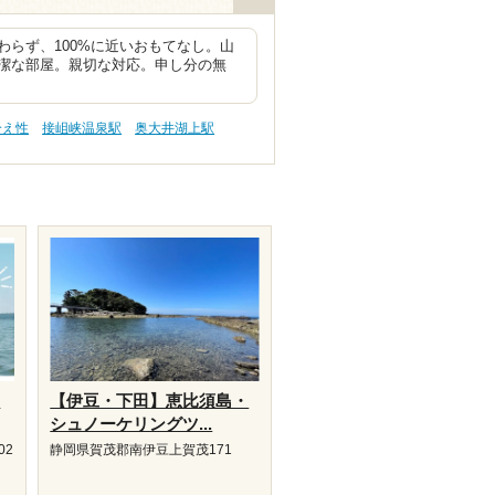
らず、100%に近いおもてなし。山
潔な部屋。親切な対応。申し分の無
冷え性
接岨峡温泉駅
奥大井湖上駅
り
【伊豆・下田】恵比須島・
シュノーケリングツ...
02
静岡県賀茂郡南伊豆上賀茂171