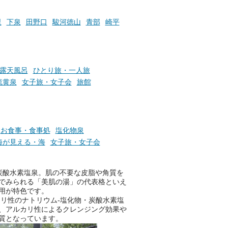
盤浴の利用などで「万葉サウナ
札」を集めることで、オリジナ
里
下泉
田野口
駿河徳山
青部
崎平
か
ルグッズや無料券などの特典と
素塩
交換可能。
て
け流
さらに、各館ではアロマロウリ
つ
ュやアウフグースなど、サウナ
露天風呂
ひとり旅・一人旅
施設
好きにはたまらない多彩なイベ
硫黄泉
女子旅・女子会
旅館
ントも予定されています。ぜひ
チェックしてください！
───
提供元：万葉倶楽部株式会社
お食事・食事処
塩化物泉
【PR】
海が見える・海
女子旅・女子会
この記事は万葉倶楽部株式会社
のPR記事です。
炭酸水素塩泉。肌の不要な皮脂や角質を
でみられる「美肌の湯」の代表格といえ
用が特色です。
リ性のナトリウム-塩化物・炭酸水素塩
、アルカリ性によるクレンジング効果や
質となっています。