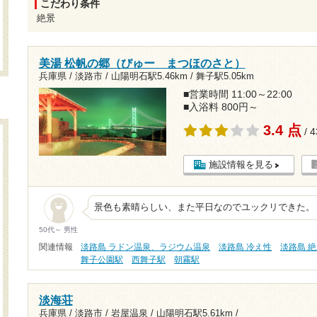
こだわり条件
絶景
美湯 松帆の郷（びゅー まつほのさと）
兵庫県 / 淡路市 /
山陽明石駅5.46km
/
舞子駅5.05km
■営業時間 11:00～22:00
■入浴料 800円～
3.4 点
/ 
施設情報を見る
景色も素晴らしい、また平日なのでユックリできた。
50代～ 男性
関連情報
淡路島 ラドン温泉、ラジウム温泉
淡路島 冷え性
淡路島 
舞子公園駅
西舞子駅
朝霧駅
淡海荘
兵庫県 / 淡路市 / 岩屋温泉 /
山陽明石駅5.61km
/