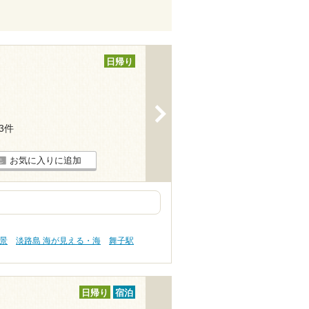
日帰り
>
43件
お気に入りに追加
絶景
淡路島 海が見える・海
舞子駅
日帰り
宿泊