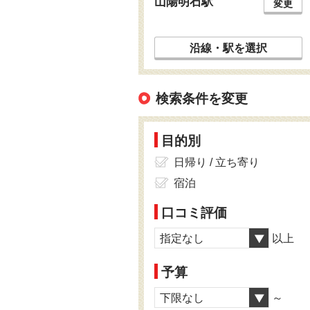
山陽明石駅
変更
沿線・駅を選択
検索条件を変更
目的別
日帰り / 立ち寄り
宿泊
口コミ評価
指定なし
以上
予算
下限なし
～