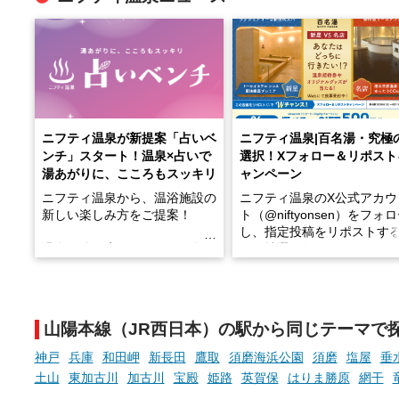
ニフティ温泉が新提案「占いベ
ニフティ温泉|百名湯・究極
ンチ」スタート！温泉×占いで
選択！Xフォロー＆リポスト
湯あがりに、こころもスッキリ
ャンペーン
ニフティ温泉から、温浴施設の
ニフティ温泉のX公式アカウ
新しい楽しみ方をご提案！
ト（@niftyonsen）をフォ
し、指定投稿をリポストす
温泉で体を癒したあとに、占い
と、抽選で各回26（ふろ）
でこころもスッキリ──そんな
様（合計260名様）に選べる
新体験が楽しめる「占いベン
GIFT500円分をプレゼント
チ」を展開中♨
たします。
山陽本線（JR西日本）の駅から同じテーマで
手相やタロットなど気軽に楽し
める占いで、“ととのう”おふろ
神戸
兵庫
和田岬
新長田
鷹取
須磨海浜公園
須磨
塩屋
垂
時間を、もっと特別に。
土山
東加古川
加古川
宝殿
姫路
英賀保
はりま勝原
網干