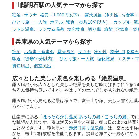
山陽明石駅の人気テーマから探す
宿泊
サウナ
格安（1,000円以下）
露天風呂
冷え性
お食事・
ひとり旅・一人旅
ホテル
駅近（徒歩10分以内）
カップル
海
ラドン温泉、ラジウム温泉
塩化物泉
切り傷
旅館
含鉄泉・鉄
兵庫県の人気テーマから探す
宿泊
お食事・食事処
露天風呂
サウナ
冷え性
格安（1,000
駅近（徒歩10分以内）
ひとり旅・一人旅
塩化物泉
エステ・
貸切風呂、個室風呂
広々とした美しい景色を楽しめる「絶景温泉」
露天風呂から広々とした美しい絶景を楽しむ時間はまさに至福の
ちろん気持ち良いですが、やはりその土地でしか見られない絶景
露天風呂から見える絶景は様々で、富士山や海、美しい雪や紅葉
方ができます。
山梨県にある
「ほったらかし温泉 あっちの湯・こっちの湯」
で
な眺望が人気です。夜は満天の星空と夜景、朝は日の出の1時間
ことができます。静岡県の
「赤沢日帰り温泉館」
は、空と太平洋
から、極上の解放感を堪能できます。湯舟と海面が一続きになり
めます。