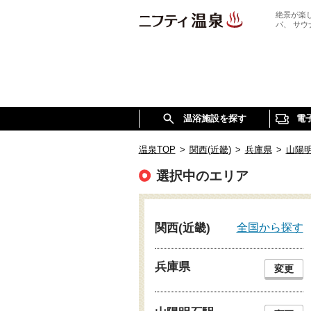
絶景が楽
パ、 サ
温浴施設を探す
電
温泉TOP
>
関西(近畿)
>
兵庫県
>
山陽
選択中のエリア
全国から探す
関西(近畿)
兵庫県
変更