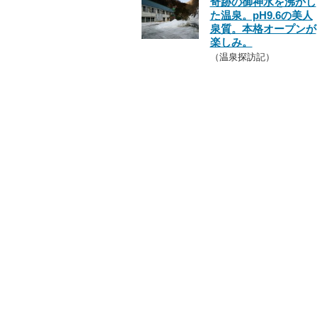
奇跡の御神水を沸かし
た温泉。pH9.6の美人
泉質。本格オープンが
楽しみ。
（温泉探訪記）