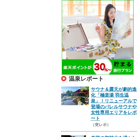
温泉レポート
サウナ＆露天が劇的進
化「極楽湯 羽生温
泉」！リニューアルで
登場のバレルサウナや
女性専用エリアをレポ
ート
（突レポ）