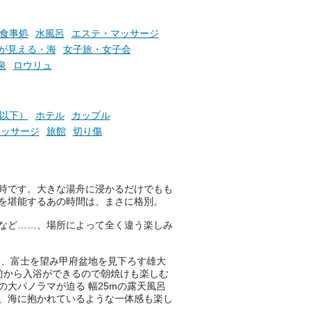
お風呂でリラックスしているか
らこそ向き合える、大切な自分
食事処
水風呂
エステ・マッサージ
の本音。
が見える・海
女子旅・女子会
泉
ロウリュ
そんな心のつぶやきを、湯あが
りの温まった心のまま相談でき
たら素敵ですよね。
円以下）
ホテル
カップル
マッサージ
旅館
切り傷
ニフティ温泉の「占いベンチ」
は、そんなあなたの心のつぶや
きをプロの占い師に相談するこ
とができるサービスです。
時です。大きな湯舟に浸かるだけでもも
を堪能するあの時間は、まさに格別。
など……、場所によって全く違う楽しみ
おふろパス会員様なら、この特
別なひとときを「毎月10分無
は、富士を望み甲府盆地を見下ろす雄大
料」でご利用いただけます。
前から入浴ができるので朝焼けも楽しむ
の大パノラマが迫る 幅25mの露天風呂
、海に抱かれているような一体感も楽し