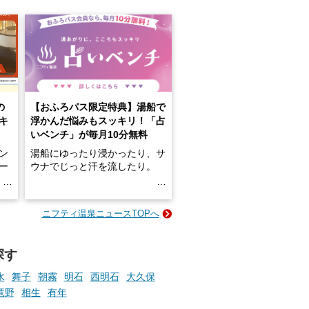
の
【おふろパス限定特典】湯船で
キ
浮かんだ悩みもスッキリ！「占
いベンチ」が毎月10分無料
ン
湯船にゆったり浸かったり、サ
ロー
ウナでじっと汗を流したり。
る
名
e-
ニフティ温泉ニュースTOPへ
い
そんな「一人でぼんやり過ごす
時間」、ふだん後回しにしてい
た「これからのこと」や「ちょ
探す
っとした悩み」が、頭に浮かん
でくることはありませんか？
水
舞子
朝霧
明石
西明石
大久保
竜野
相生
有年