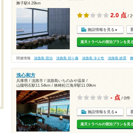
舞子駅4.29km
2.0 点
/ 
施設情報を見る
楽天トラベルの宿泊プランを見
関連情報
淡路島 宿泊
淡路島 切り傷
淡路島 冷え性
淡路島 絶景
洗心和方
兵庫県 / 淡路市 / 淡路島いちのみや温泉 /
山陽明石駅11.54km
/
林崎松江海岸駅11.09km
- 点
/ 0件
施設情報を見る
楽天トラベルの宿泊プランを見