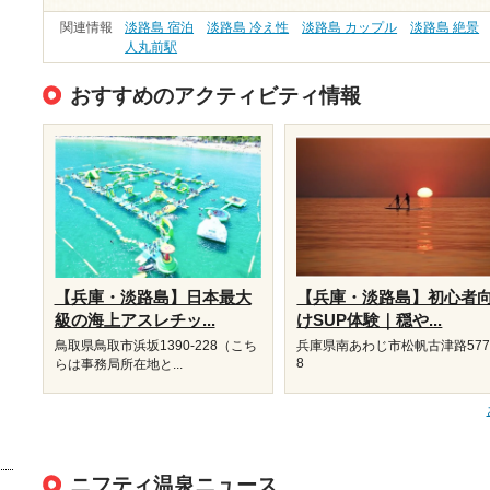
関連情報
淡路島 宿泊
淡路島 冷え性
淡路島 カップル
淡路島 絶景
人丸前駅
おすすめのアクティビティ情報
【兵庫・淡路島】日本最大
【兵庫・淡路島】初心者
級の海上アスレチッ...
けSUP体験｜穏や...
鳥取県鳥取市浜坂1390‐228（こち
兵庫県南あわじ市松帆古津路577
8
らは事務局所在地と...
ニフティ温泉ニュース