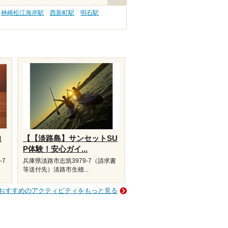
林崎松江海岸駅
西新町駅
明石駅
向
【【淡路島】サンセットSU
P体験！安心ガイ...
-7
兵庫県淡路市志筑3979-7（請求書
等送付先）淡路市生穂...
おすすめのアクティビティをもっと見る