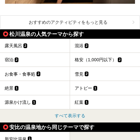
おすすめのアクティビティをもっと見る
松川温泉の人気テーマから探す
露天風呂
混浴
2
2
宿泊
格安（1,000円以下）
2
2
お食事・食事処
雪見
2
2
絶景
アトピー
1
1
源泉かけ流し
紅葉
1
1
すべて表示する
安比の温泉地から同じテーマで探す
新安比温泉
1