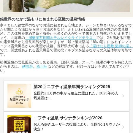
銀世界のなかで温もりに包まれる至極の温泉情緒
寒々とした銀世界のなかでお湯に包まれる心地よさ、シーンと静まりかえるなかで
ただ聞こえる湯口から注ぐお湯の音など、えもいわれぬ温泉情緒が魅力の雪見風
呂。この体験を求めて遠く海外から多くの人がやって来るのも当然だといえるでし
ょう。北海道の
「洞爺湖万世閣ホテルレイクサイドテラス」
では、2カ所ある浴場
の露天風呂から雪見風呂が楽しめますが、最上階大浴場「星の湯」にあるインフィ
ニティ露天風呂からの眺望が抜群。長野県大町市にある
「湯けむり屋敷 薬師の湯」
では、開放感あふれる露天風呂で雪の北アルプスを望みながらの入浴体験が可能で
す。
松川温泉の雪見風呂が楽しめる温泉、日帰り温泉、スーパー銭湯の中でも特に人気
があるのは、
峡雲荘
、
松川荘
などの施設です。ぜひ一度は足を運んでみてくださ
い。
第20回ニフティ温泉年間ランキング2025
全国約2.2万件の中から頂点に選ばれた、2025年の人
気施設は…
ニフティ温泉 サウナランキング2026
おふろ好きユーザーの投票により、全国No.1サウナが
決定！