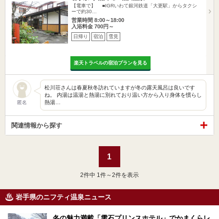
【電車で】 ■IGRいわて銀河鉄道「大更駅」からタクシ
ーで約30…
営業時間 8:00～18:00
入浴料金 700円～
日帰り
宿泊
雪見
楽天トラベルの宿泊プランを見る
松川荘さんは春夏秋冬訪れていますが冬の露天風呂は良いです
ね。 内湯は温湯と熱湯に別れており温い方から入り身体を慣らし
熱湯…
匿名
関連情報から探す
1
2
件中 1件～2件を表示
岩手県のニフティ温泉ニュース
冬の魅力満載「雫石プリンスホテル」でかまくらレ