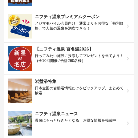
ニフティ温泉プレミアムクーポン
ノジマモバイル会員向け 通常よりもお得な「特別価
格」で人気の温泉を満喫できる！
【ニフティ温泉 百名湯2026】
行ってみたい施設に投票してプレゼントを当てよう！
（全10回開催 / 合計260名様）
岩盤浴特集
日本全国の岩盤浴情報だけをピックアップ。まとめて
検索！
ニフティ温泉ニュース
温泉にもっと行きたくなる！お得な情報を掲載中