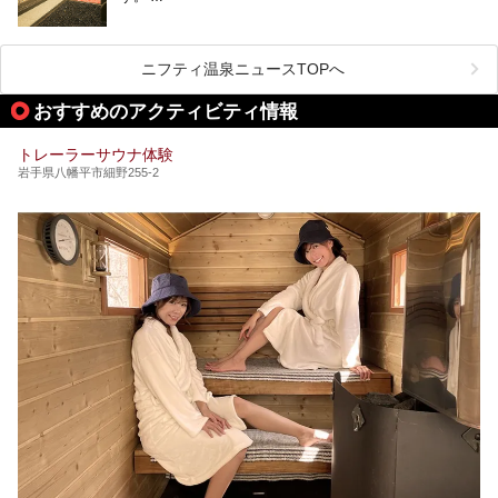
リの場所ばかりなんですよ。
美容のほか、身体の疲れを取ったり心地よさを感じられたり
など、おすすめできるポイントばかりです。
この記事では岩手県にある1,000円以下のおすすめサウナ施
今回は、岩手県でおすすめの温泉、銭湯、スパにある岩盤浴
設を紹介していきます。
を紹介します！
ニフティ温泉ニュースTOPへ
温度も低めなので、暑いのが苦手な人でも大満足な施設です
よ。
おすすめのアクティビティ情報
トレーラーサウナ体験
岩手県八幡平市細野255-2