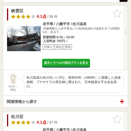
峡雲荘
お気に入
りに追加
4.1点
/ 38 件
岩手県 / 八幡平市 / 松川温泉
JR盛岡駅から岩手県北バス田頭経由松川温泉行きで1時間5
0分、終点下…
営業時間 8:30～19:00
入浴料金 700円～
日帰り
宿泊
雪見
楽天トラベルの宿泊プランを見る
松川温泉の赤川沿いに佇む、昭和55年（1980年）に開業した温泉
旅館。ブナやナラの原生林に囲まれた、日本秘湯を守る会会員
の…
50代～
男性
関連情報から探す
松川荘
お気に入
りに追加
4.1点
/ 47 件
岩手県 / 八幡平市 / 松川温泉