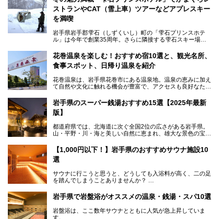
ストランやCAT（雪上車）ツアーなどアプレスキー
を満喫
岩手県岩手郡雫石（しずくいし）町の「雫石プリンスホテ
ル」は今年で創業35周年。さらに隣接する雫石スキー場は
創業45周年。この冬はアプレスキー（フランス語で"スキー
の後"）の充実をはかり、テーマをSNOW（雪）＋NOVA
花巻温泉を楽しむ！おすすめ宿10選と、観光名所、
（新星）で「SNØVA（スノーヴァ）」としました！
食事スポット、日帰り温泉を紹介
スキーやスノボはもちろんのこと、スキーをしない人でも満
花巻温泉は、岩手県花巻市にある温泉地。温泉の恵みに加え
喫できるパウダースノーの雫石。というわけで、「雫石プリ
て自然や文化に触れる機会が豊富で、アクセスも良好なた
ンスホテル」にお出かけして楽しめるアクティビティや温泉
め、遠くに住んでいる方でも気軽に足を運べます。
をたっぷりレポートしちゃいます。
岩手県のスーパー銭湯おすすめ15選【2025年最新
この記事では、花巻温泉の魅力、おすすめの宿・注目すべき
───
版】
観光スポット・味わい深い食事処・気軽に立ち寄れる日帰り
提供元：株式会社西武・プリンスホテルズワールドワイド
温泉を順に紹介します。
【PR】
都道府県では、北海道に次ぐ全国2位の広さがある岩手県。
この記事は雫石プリンスホテルのPR記事です。
山・平野・川・海と美しい自然に恵まれ、雄大な景色の宝庫
花巻温泉での日常を忘れられる特別な体験を通じて、いつも
と言えます。山の幸・海の幸も豊富で、盛岡冷麺や前沢牛、
と違う思い出深い温泉旅行を満喫しましょう。
三陸の魚介類などの岩手グルメは全国に知られていますね。
【1,000円以下！】岩手県のおすすめサウナ施設10
大自然に囲まれた岩手県には、温泉が多く湧き出していま
選
す。今回は、岩手県でおすすめのスーパー銭湯をご紹介しま
す。
サウナに行こうと思うと、どうしても入浴料が高く、二の足
を踏んでしまうことありませんか？
そこで値段を抑えた格安でお風呂とサウナを満喫できる充実
岩手県で岩盤浴がオススメの温泉・銭湯・スパ10選
の施設を紹介します！
岩盤浴は、ここ数年サウナとともに人気が急上昇していま
サクッと、月何回もサウナを楽しみたい人にとってはピッタ
す。