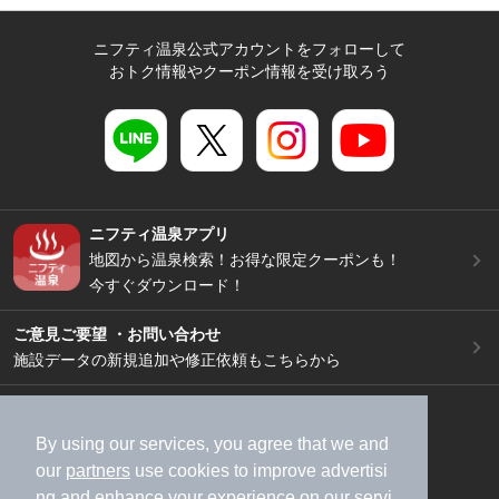
ニフティ温泉公式アカウントをフォローして
おトク情報やクーポン情報を受け取ろう
ニフティ温泉アプリ
地図から温泉検索！お得な限定クーポンも！
今すぐダウンロード！
ご意見ご要望 ・お問い合わせ
施設データの新規追加や修正依頼もこちらから
スマートフォン
/
PC
加盟店募集（資料請求）
広告出稿のご案内
By using our services, you agree that we and
our
partners
use cookies to improve advertisi
利用規約
ライフスタイルMEMBERS+規約
ng and enhance your experience on our servi