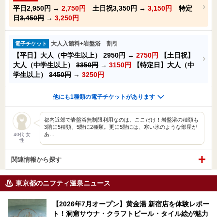
平日
2,950円
→
2,750円
土日祝
3,350円
→
3,150円
特定
日
3,450円
→
3,250円
大人入館料+岩盤浴 割引
電子チケット
【平日】大人（中学生以上）
2950円
→
2750円
【土日祝】
大人（中学生以上）
3350円
→
3150円
【特定日】大人（中
学生以上）
3450円
→
3250円
他にも1種類の電子チケットがあります
都内近郊で岩盤浴無制限利用なのは、ここだけ！岩盤浴の種類も
3階に5種類、5階に2種類。更に5階には、寒い氷のような部屋が
あ…
40代 女
性
関連情報から探す
東京都のニフティ温泉ニュース
【2026年7月オープン】黄金湯 新宿店を体験レポー
ト！洞窟サウナ・クラフトビール・タイル絵が魅力