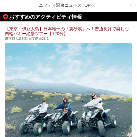
この記事では、東京都内にある24時間営業のサウナの中か
また、終電を逃してしまい、「このまま朝までゆっくりでき
ら、特におすすめしたい施設14選をご紹介します。
ニフティ温泉ニュースTOPへ
る場所があれば」と探した経験がある人も多いのではないで
宿泊可能な施設もピックアップしているので、ぜひチェック
しょうか。
してみてください。
おすすめのアクティビティ情報
そこで本記事では、東京でおすすめのスーパー銭湯を、目的
別に厳選した30施設からご紹介します。
【東京・伊豆大島】日本唯一の「裏砂漠」へ！普通免許で楽しむ
24時間営業で宿泊できる施設や、1,000円以下で楽しめる安
四輪バギー絶景ツアー【120分】
い施設、デートや休日レジャーにもぴったりなエンタメ要素
が充実した施設など、利用のシーンに合わせて参考にしてく
東京都大島町岡田字助田28-1
ださい。