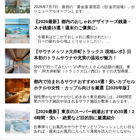
2026年7月7日、新宿の「黄金湯 新宿店（旧 金沢浴場）」が
リニューアルオープンします。
レトロでノスタルジックなタイル絵はそのまま、昔からここ
【2026最新】都内のおしゃれデザイナーズ銭湯・
を知る地元の人にも、新しく足を運んでくれる人にも愛され
ネオ銭湯15選！週末のご褒美に♪
る、今の時代の"銭湯"として生まれ変わりました。洞窟のよ
うなユニークなサウナ、自家醸造のクラフトビールが飲める
「今週末はどこかでおしゃれに癒やされたい」
ビアバーなど、新しく登場したスポットも併せて紹介しま
「日々の疲れを心地よくリセットしたい」
す。充実した設備があるのに、基本の入浴料が銭湯価格の5
──そんなときにおすすめなのが、今、都内で大きなブーム
50円というのも嬉しすぎます！
となっている新しいスタイルの銭湯です。
【サウナメッツァ大井町トラックス 現地レポ】日
本初のトラムサウナや充実の温浴が魅力！
最近、SNSやメディアで「デザイナーズ銭湯」や「ネオ銭
湯」という言葉をよく耳にしませんか？
SNSで“行ってみたい！”の声がたくさんの話題の施設。東
京・JR大井町駅（トラックス口／西口）すぐの大型商業施
本記事では、そもそもこれらがどんな銭湯なのか、その気に
設・大井町 トラックスに、2026年3月28日、「サウナメッ
なる違いを分かりやすく解説！さらに、都内で絶対に外せな
ツァ大井町トラックス」がニューオープン。施設の様子をレ
いおしゃれな名店15選を、おすすめの順番で一挙にご紹介
都内で泊まれるサウナおすすめ14選！安いカプセル
ポ―トします。
します。
ホテルや女性・カップル向けを厳選【2026年版】
個性豊かなサウナがひしめき合う東京都内には、24時間営
業のサウナ施設や泊まれるサウナ施設が数多くあります。
終電を逃した深夜の利用に限らず、時間を気にしないサウナ
を旅の目的とする「サ旅」や自分へのご褒美のための宿泊な
【2026最新】東京のスーパー銭湯おすすめ30選！2
ど、自分の好きなタイミングで好きなだけサ活ができるのが
4時間・安い・絶景など目的別に厳選紹介
魅力です。
仕事帰りにお風呂やサウナでサッとリフレッシュしたい日も
最近では、男性専用施設だけでなく、カップルや女性に嬉し
あれば、週末はお風呂に入ったり漫画を読んだりしながら一
い個室サウナも増えてきました。
日中ダラダラ過ごしたい日もあると思います。