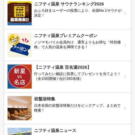
ニフティ温泉 サウナランキング2026
おふろ好きユーザーの投票により、全国No.1サウナが
決定！
ニフティ温泉プレミアムクーポン
ノジマモバイル会員向け 通常よりもお得な「特別価
格」で人気の温泉を満喫できる！
【ニフティ温泉 百名湯2026】
行ってみたい施設に投票してプレゼントを当てよう！
（全10回開催 / 合計260名様）
岩盤浴特集
日本全国の岩盤浴情報だけをピックアップ。まとめて
検索！
ニフティ温泉ニュース