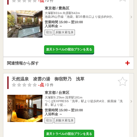
-点
/ 0 件
東京都 / 豊島区
大塚駅831m
向原駅642m
池袋JR山手線「池袋」駅35番出口より徒歩約9分。
営業時間 15:00～翌10:00
入浴料金 ～
宿泊
炭酸水素塩泉
楽天トラベルの宿泊プランを見る
関連情報から探す
天然温泉 凌雲の湯 御宿野乃 浅草
お気に入
りに追加
-点
/ 0 件
東京都 / 台東区
大塚駅6.25km
浅草駅181m
つくばEXPRESS「浅草」駅より徒歩約4分、銀座線「浅
草」駅より徒…
営業時間 15:00～翌10:00
入浴料金 ～
宿泊
炭酸水素塩泉
楽天トラベルの宿泊プランを見る