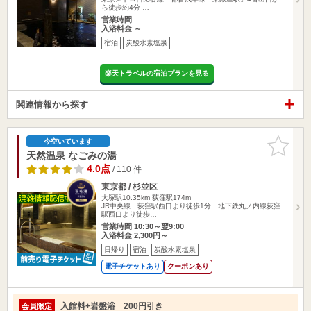
ら徒歩約4分 …
営業時間
入浴料金 ～
宿泊
炭酸水素塩泉
楽天トラベルの宿泊プランを見る
関連情報から探す
お気に入
今空いています
りに追加
天然温泉 なごみの湯
4.0点
/ 110 件
東京都 / 杉並区
大塚駅10.35km
荻窪駅174m
JR中央線 荻窪駅西口より徒歩1分 地下鉄丸ノ内線荻窪
駅西口より徒歩…
営業時間 10:30～翌9:00
入浴料金 2,300円～
日帰り
宿泊
炭酸水素塩泉
電子チケットあり
クーポンあり
入館料+岩盤浴 200円引き
会員限定