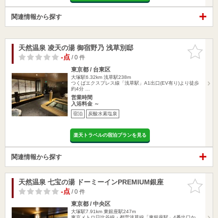
関連情報から探す
天然温泉 凌天の湯 御宿野乃 浅草別邸
お気に入
りに追加
-点
/ 0 件
東京都 / 台東区
大塚駅6.32km
浅草駅238m
つくばエクスプレス線「浅草駅」A1出口(EV有り)より徒歩
約4分 …
営業時間
入浴料金 ～
宿泊
炭酸水素塩泉
楽天トラベルの宿泊プランを見る
関連情報から探す
天然温泉 七宝の湯 ドーミーインPREMIUM銀座
お気に入
りに追加
-点
/ 0 件
東京都 / 中央区
大塚駅7.91km
東銀座駅247m
東京メトロ日比谷線・都営浅草線「東銀座駅」4番出口か