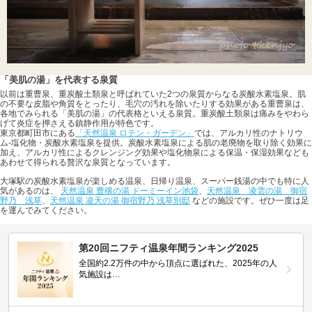
「美肌の湯」を代表する泉質
以前は重曹泉、重炭酸土類泉と呼ばれていた2つの泉質からなる炭酸水素塩泉。肌
の不要な皮脂や角質をとったり、毛穴の汚れを除いたりする効果がある重曹泉は、
各地でみられる「美肌の湯」の代表格といえる泉質。重炭酸土類泉は痛みをやわら
げて炎症を押さえる鎮静作用が特色です。
東京都町田市にある
「天然温泉 ロテン・ガーデン」
では、アルカリ性のナトリウ
ム-塩化物・炭酸水素塩泉を提供。炭酸水素塩泉による肌の老廃物を取り除く効果に
加え、アルカリ性によるクレンジング効果や塩化物泉による保温・保湿効果なども
あわせて得られる贅沢な泉質となっています。
大塚駅の炭酸水素塩泉が楽しめる温泉、日帰り温泉、スーパー銭湯の中でも特に人
気があるのは、
天然温泉 豊穣の湯 ドーミーイン池袋
、
天然温泉 凌雲の湯 御宿
野乃 浅草
、
天然温泉 凌天の湯 御宿野乃 浅草別邸
などの施設です。ぜひ一度は足
を運んでみてください。
第20回ニフティ温泉年間ランキング2025
全国約2.2万件の中から頂点に選ばれた、2025年の人
気施設は…