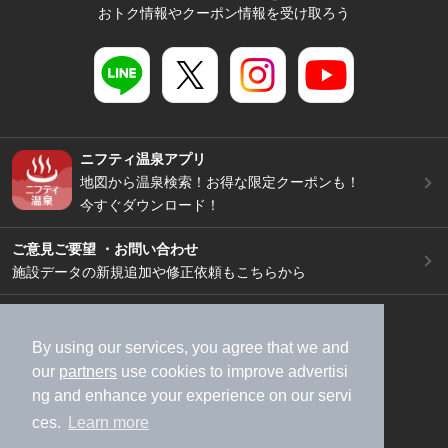
おトク情報やクーポン情報を受け取ろう
ニフティ温泉アプリ
地図から温泉検索！お得な限定クーポンも！
今すぐダウンロード！
ご意見ご要望 ・お問い合わせ
施設データの新規追加や修正依頼もこちらから
スマートフォン
/
PC
加盟店募集（資料請求）
広告出稿のご案内
By using our services, you agree that we and
our
partners
use cookies to improve advertisi
利用規約
ライフスタイルMEMBERS+規約
ng and enhance your experience on our servi
特定商取引法に基づく表記
ヘルプ
採用情報
ces.
Learn more
運営会社
個人情報保護ポリシー