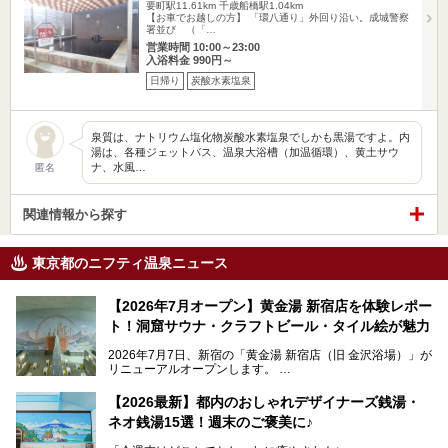
要町駅11.61km
千歳船橋駅1.04km
【お車でお越しの方】 「環八通り」外回り沿い。成城警察
署並び （「…
営業時間 10:00～23:00
入浴料金 990円～
日帰り
炭酸水素塩泉
泉質は、ナトリウム塩化物炭酸水素塩泉でしかも黒湯ですよ。内
湯は、各種ジェットバス、温泉大浴槽（加温循環）、黄土サウ
ナ、水風…
匿名
関連情報から探す
東京都のニフティ温泉ニュース
【2026年7月オープン】黄金湯 新宿店を体験レポー
ト！洞窟サウナ・クラフトビール・タイル絵が魅力
2026年7月7日、新宿の「黄金湯 新宿店（旧 金沢浴場）」が
リニューアルオープンします。
レトロでノスタルジックなタイル絵はそのまま、昔からここ
【2026最新】都内のおしゃれデザイナーズ銭湯・
を知る地元の人にも、新しく足を運んでくれる人にも愛され
ネオ銭湯15選！週末のご褒美に♪
る、今の時代の"銭湯"として生まれ変わりました。洞窟のよ
うなユニークなサウナ、自家醸造のクラフトビールが飲める