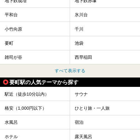
地下鉄成増
地下鉄赤塚
平和台
氷川台
小竹向原
千川
要町
池袋
雑司が谷
西早稲田
すべて表示する
要町駅の人気テーマから探す
駅近（徒歩10分以内）
サウナ
格安（1,000円以下）
ひとり旅・一人旅
水風呂
宿泊
ホテル
露天風呂