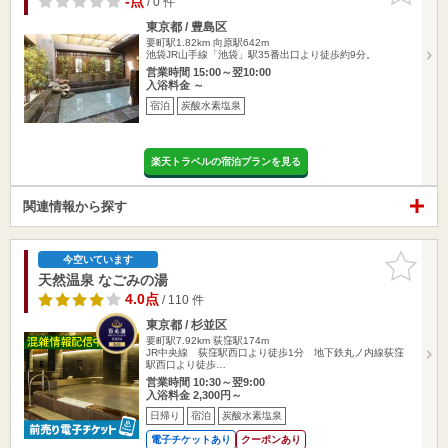
-点
/ 0 件
東京都 / 豊島区
要町駅1.82km
向原駅642m
池袋JR山手線「池袋」駅35番出口より徒歩約9分。
営業時間 15:00～翌10:00
入浴料金 ～
宿泊
炭酸水素塩泉
楽天トラベルの宿泊プランを見る
関連情報から探す
お気に入
今空いています
りに追加
天然温泉 なごみの湯
4.0点
/ 110 件
東京都 / 杉並区
要町駅7.92km
荻窪駅174m
JR中央線 荻窪駅西口より徒歩1分 地下鉄丸ノ内線荻窪
駅西口より徒歩…
営業時間 10:30～翌9:00
入浴料金 2,300円～
日帰り
宿泊
炭酸水素塩泉
電子チケットあり
クーポンあり