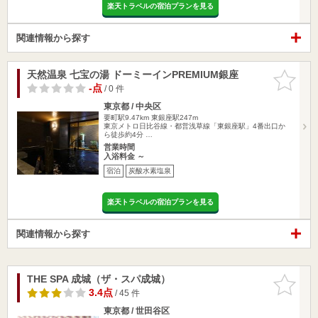
楽天トラベルの宿泊プランを見る
関連情報から探す
天然温泉 七宝の湯 ドーミーインPREMIUM銀座
お気に入
りに追加
-点
/ 0 件
東京都 / 中央区
要町駅9.47km
東銀座駅247m
東京メトロ日比谷線・都営浅草線「東銀座駅」4番出口か
ら徒歩約4分 …
営業時間
入浴料金 ～
宿泊
炭酸水素塩泉
楽天トラベルの宿泊プランを見る
関連情報から探す
THE SPA 成城（ザ・スパ成城）
お気に入
りに追加
3.4点
/ 45 件
東京都 / 世田谷区