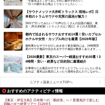
「今週末はどこかでおしゃれに癒やされたい」
ビアバーなど、新しく登場したスポットも併せて紹介しま
「日々の疲れを心地よくリセットしたい」
す。充実した設備があるのに、基本の入浴料が銭湯価格の5
──そんなときにおすすめなのが、今、都内で大きなブーム
50円というのも嬉しすぎます！
となっている新しいスタイルの銭湯です。
【サウナメッツァ大井町トラックス 現地レポ】日
本初のトラムサウナや充実の温浴が魅力！
最近、SNSやメディアで「デザイナーズ銭湯」や「ネオ銭
湯」という言葉をよく耳にしませんか？
SNSで“行ってみたい！”の声がたくさんの話題の施設。東
京・JR大井町駅（トラックス口／西口）すぐの大型商業施
本記事では、そもそもこれらがどんな銭湯なのか、その気に
設・大井町 トラックスに、2026年3月28日、「サウナメッ
なる違いを分かりやすく解説！さらに、都内で絶対に外せな
ツァ大井町トラックス」がニューオープン。施設の様子をレ
いおしゃれな名店15選を、おすすめの順番で一挙にご紹介
都内で泊まれるサウナおすすめ14選！安いカプセル
ポ―トします。
します。
ホテルや女性・カップル向けを厳選【2026年版】
個性豊かなサウナがひしめき合う東京都内には、24時間営
業のサウナ施設や泊まれるサウナ施設が数多くあります。
終電を逃した深夜の利用に限らず、時間を気にしないサウナ
を旅の目的とする「サ旅」や自分へのご褒美のための宿泊な
【2026最新】東京のスーパー銭湯おすすめ30選！2
ど、自分の好きなタイミングで好きなだけサ活ができるのが
4時間・安い・絶景など目的別に厳選紹介
魅力です。
仕事帰りにお風呂やサウナでサッとリフレッシュしたい日も
最近では、男性専用施設だけでなく、カップルや女性に嬉し
あれば、週末はお風呂に入ったり漫画を読んだりしながら一
い個室サウナも増えてきました。
日中ダラダラ過ごしたい日もあると思います。
この記事では、東京都内にある24時間営業のサウナの中か
また、終電を逃してしまい、「このまま朝までゆっくりでき
ら、特におすすめしたい施設14選をご紹介します。
ニフティ温泉ニュースTOPへ
る場所があれば」と探した経験がある人も多いのではないで
宿泊可能な施設もピックアップしているので、ぜひチェック
しょうか。
してみてください。
おすすめのアクティビティ情報
そこで本記事では、東京でおすすめのスーパー銭湯を、目的
別に厳選した30施設からご紹介します。
【東京・伊豆大島】日本唯一の「裏砂漠」へ！普通免許で楽しむ
24時間営業で宿泊できる施設や、1,000円以下で楽しめる安
四輪バギー絶景ツアー【120分】
い施設、デートや休日レジャーにもぴったりなエンタメ要素