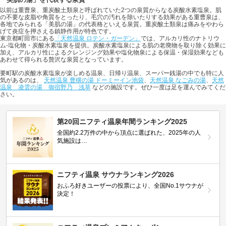
「美肌の湯」を代表する泉質
以前は重曹泉、重炭酸土類泉と呼ばれていた2つの泉質からなる炭酸水素塩泉。肌
の不要な皮脂や角質をとったり、毛穴の汚れを除いたりする効果がある重曹泉は、
各地でみられる「美肌の湯」の代表格といえる泉質。重炭酸土類泉は痛みをやわら
げて炎症を押さえる鎮静作用が特色です。
東京都町田市にある
「天然温泉 ロテン・ガーデン」
では、アルカリ性のナトリウ
ム-塩化物・炭酸水素塩泉を提供。炭酸水素塩泉による肌の老廃物を取り除く効果に
加え、アルカリ性によるクレンジング効果や塩化物泉による保温・保湿効果なども
あわせて得られる贅沢な泉質となっています。
要町駅の炭酸水素塩泉が楽しめる温泉、日帰り温泉、スーパー銭湯の中でも特に人
気があるのは、
天然温泉 豊穣の湯 ドーミーイン池袋
、
天然温泉 なごみの湯
、
天然
温泉 凌雲の湯 御宿野乃 浅草
などの施設です。ぜひ一度は足を運んでみてくだ
さい。
第20回ニフティ温泉年間ランキング2025
全国約2.2万件の中から頂点に選ばれた、2025年の人
気施設は…
ニフティ温泉 サウナランキング2026
おふろ好きユーザーの投票により、全国No.1サウナが
決定！