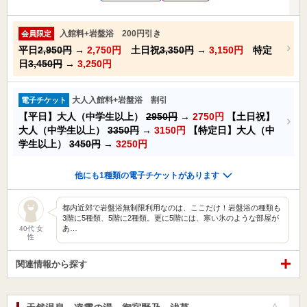
入館料+岩盤浴 200円引き
会員限定
平日
2,950円
→
2,750円
土日祝
3,350円
→
3,150円
特定
日
3,450円
→
3,250円
大人入館料+岩盤浴 割引
電子チケット
【平日】大人（中学生以上）
2950円
→
2750円
【土日祝】
大人（中学生以上）
3350円
→
3150円
【特定日】大人（中
学生以上）
3450円
→
3250円
他にも1種類の電子チケットがあります
都内近郊で岩盤浴無制限利用なのは、ここだけ！岩盤浴の種類も
3階に5種類、5階に2種類。更に5階には、寒い氷のような部屋が
あ…
40代 女
性
関連情報から探す