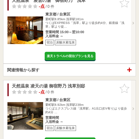
天然温泉 凌雲の湯 御宿野乃 浅草
お気に入
りに追加
-点
/ 0 件
東京都 / 台東区
要町駅8.85km
浅草駅181m
つくばEXPRESS「浅草」駅より徒歩約4分、銀座線「浅
草」駅より徒…
営業時間 15:00～翌10:00
入浴料金 ～
宿泊
炭酸水素塩泉
楽天トラベルの宿泊プランを見る
関連情報から探す
天然温泉 凌天の湯 御宿野乃 浅草別邸
お気に入
りに追加
-点
/ 0 件
東京都 / 台東区
要町駅8.92km
浅草駅238m
つくばエクスプレス線「浅草駅」A1出口(EV有り)より徒歩
約4分 …
営業時間
入浴料金 ～
宿泊
炭酸水素塩泉