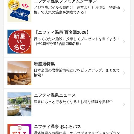
ニフティ温泉プレミアムクーポン
ノジマモバイル会員向け 通常よりもお得な「特別価
格」で人気の温泉を満喫できる！
【ニフティ温泉 百名湯2026】
行ってみたい施設に投票してプレゼントを当てよう！
（全10回開催 / 合計260名様）
岩盤浴特集
日本全国の岩盤浴情報だけをピックアップ。まとめて
検索！
ニフティ温泉ニュース
温泉にもっと行きたくなる！お得な情報を掲載中
ニフティ温泉 おふろパス
温浴施設をお得に楽しめるサブスクリプションプラン