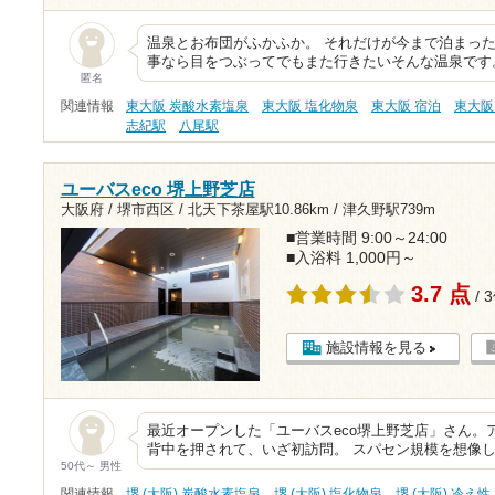
温泉とお布団がふかふか。 それだけが今まで泊まった
事なら目をつぶってでもまた行きたいそんな温泉です。
匿名
関連情報
東大阪 炭酸水素塩泉
東大阪 塩化物泉
東大阪 宿泊
東大阪
志紀駅
八尾駅
ユーバスeco 堺上野芝店
大阪府 / 堺市西区 /
北天下茶屋駅10.86km
/
津久野駅739m
■営業時間 9:00～24:00
■入浴料 1,000円～
3.7 点
/ 
施設情報を見る
最近オープンした「ユーバスeco堺上野芝店」さん。
背中を押されて、いざ初訪問。 スパセン規模を想像
50代～ 男性
関連情報
堺 (大阪) 炭酸水素塩泉
堺 (大阪) 塩化物泉
堺 (大阪) 冷え性