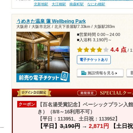
北新地駅
大江橋駅
南森町駅
なにわ橋駅
うめきた温泉 蓮 Wellbeing Park
大阪府 / 大阪市北区 /
北天下茶屋駅7.33km
/
大阪駅283m
■営業時間 0:00～24:00
■入浴料 3,190円～
4.4 点
/ 
電子チケットあり
施設情報を見る
【百名湯受賞記念】ベーシックプラン入館料
クーポン
き）（8/8～16利用不可）
【平日：113951、土日祝：113952】
【平日】
3,190円
→
2,871円
【土日祝