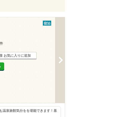
宿泊
3件
お気に入りに追加
>
る
も温泉旅館気分をを堪能できます！基