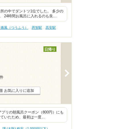
所の中でダントツ1位でした。 多少の
 24時間お風呂に入れるのも良…
 痛風（つうふう）
恩智駅
高安駅
日帰り
>
3件
お気に入りに追加
アプリの朝風呂クーポン（800円）にも
していたため、最初は一度…
堺 (大阪) 格安（1,000円以下）