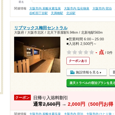
匿名
関連情報
大阪市内 炭酸水素塩泉
大阪市内 塩化物泉
大阪市内 宿泊
谷町四丁目駅
天満橋駅
北浜駅
リブマックス梅田セントラル
大阪府 / 大阪市北区 /
北天下茶屋駅6.94km
/
北新地駅560m
■営業時間 6:00～25:00
■入浴料 2,500円～
- 点
/ 0件
クーポンあり
施設情報を見る
楽天トラベルの宿泊プランを見
日帰り入浴料割引
クーポン
通常
2,500円
→
2,000円（500円お
関連情報
大阪市内 炭酸水素塩泉
大阪市内 宿泊
大阪市内 ひとり旅