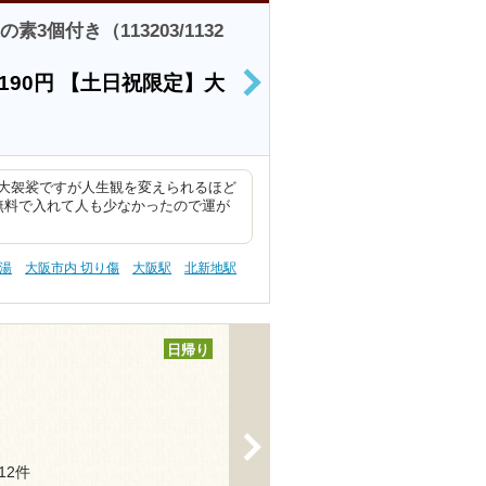
3個付き（113203/1132
190円
【土日祝限定】大
>
大袈裟ですが人生観を変えられるほど
無料で入れて人も少なかったので運が
の湯
大阪市内 切り傷
大阪駅
北新地駅
日帰り
>
112件