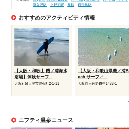
津久野駅
上野芝駅
鳳駅
百舌鳥駅
おすすめのアクティビティ情報
【大阪・和歌山 磯ノ浦海水
【大阪・和歌山県磯ノ浦B
浴場】体験サーフ...
ach サーフィ...
大阪府泉大津市曽根町2-1-11
大阪府泉佐野市中1433-1
ニフティ温泉ニュース