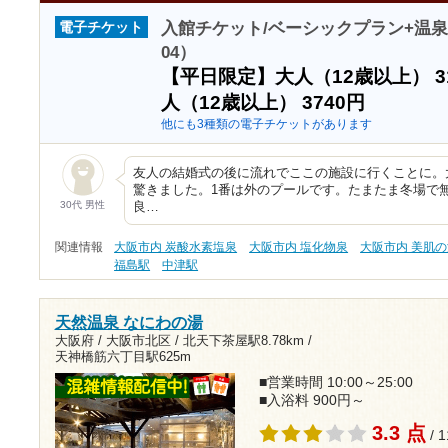
入館チケット/ベーシックプラン+温泉の素
電子チケット
04）
【平日限定】大人（12歳以上）
3
人（12歳以上）
3740円
他にも3種類の電子チケットがあります
友人の結婚式の後に流れでここの施設に行くことに。
驚きました。1番は外のプールです。たまたま冬場で
30代 男性
良…
関連情報
大阪市内 炭酸水素塩泉
大阪市内 塩化物泉
大阪市内 美肌
福島駅
中津駅
天然温泉 なにわの湯
大阪府 / 大阪市北区 /
北天下茶屋駅8.78km
/
天神橋筋六丁目駅625m
■営業時間 10:00～25:00
■入浴料 900円～
3.3 点
/ 