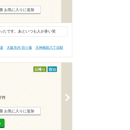
お気に入りに追加
ったです。あといつも人が多い笑
の湯
大阪市内 切り傷
天神橋筋六丁目駅
日帰り
宿泊
>
37件
お気に入りに追加
る