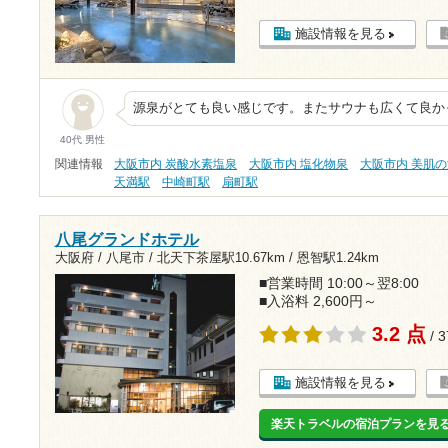
施設情報を見る
源泉がとても良い感じです。またサウナも広くて良か
40代 男性
関連情報
大阪市内 炭酸水素塩泉
大阪市内 塩化物泉
大阪市内 美肌
天満駅
中崎町駅
扇町駅
八尾グランドホテル
大阪府 / 八尾市 /
北天下茶屋駅10.67km
/
恩智駅1.24km
■営業時間 10:00～翌8:00
■入浴料 2,600円～
3.2 点
/ 
施設情報を見る
楽天トラベルの宿泊プランを見