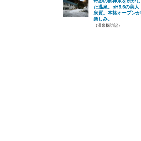
奇跡の御神水を沸かし
た温泉。pH9.6の美人
泉質。本格オープンが
楽しみ。
（温泉探訪記）