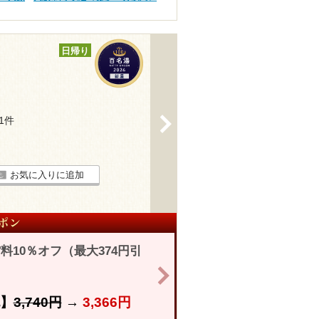
日帰り
>
11件
お気に入りに追加
10％オフ（最大374円引
>
】
3,740円
→
3,366円