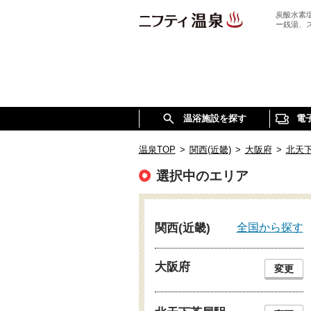
炭酸水素
ー銭湯、
温浴施設を探す
電
温泉TOP
>
関西(近畿)
>
大阪府
>
北天
選択中のエリア
全国から探す
関西(近畿)
大阪府
変更