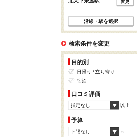
北天下茶屋駅
変更
沿線・駅を選択
検索条件を変更
目的別
日帰り / 立ち寄り
宿泊
口コミ評価
指定なし
以上
予算
下限なし
～