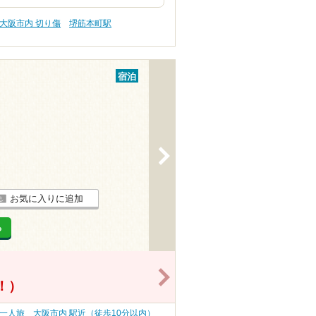
大阪市内 切り傷
堺筋本町駅
宿泊
>
お気に入りに追加
る
>
得！）
・一人旅
大阪市内 駅近（徒歩10分以内）