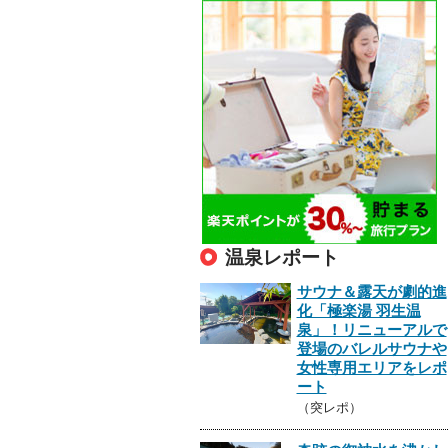
温泉レポート
サウナ＆露天が劇的進
化「極楽湯 羽生温
泉」！リニューアルで
登場のバレルサウナや
女性専用エリアをレポ
ート
（突レポ）