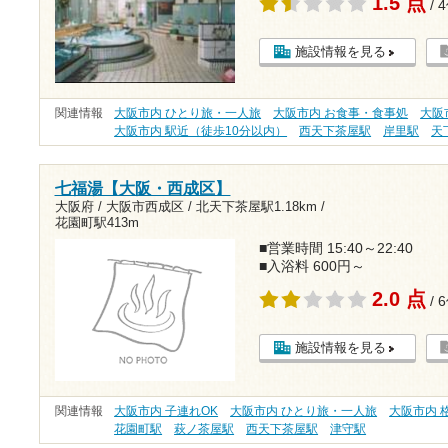
1.5 点
/ 
施設情報を見る
関連情報
大阪市内 ひとり旅・一人旅
大阪市内 お食事・食事処
大阪
大阪市内 駅近（徒歩10分以内）
西天下茶屋駅
岸里駅
天
七福湯【大阪・西成区】
大阪府 / 大阪市西成区 /
北天下茶屋駅1.18km
/
花園町駅413m
■営業時間 15:40～22:40
■入浴料 600円～
2.0 点
/ 
施設情報を見る
関連情報
大阪市内 子連れOK
大阪市内 ひとり旅・一人旅
大阪市内 格
花園町駅
萩ノ茶屋駅
西天下茶屋駅
津守駅