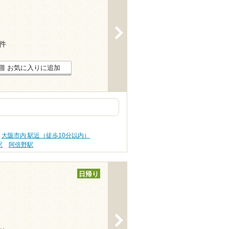
>
7件
お気に入りに追加
大阪市内 駅近（徒歩10分以内）
駅
阿倍野駅
日帰り
>