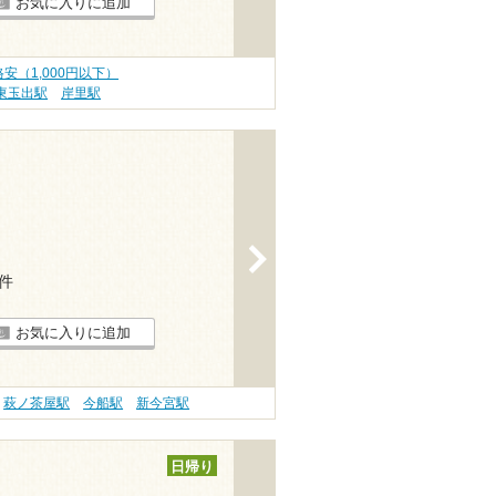
お気に入りに追加
安（1,000円以下）
東玉出駅
岸里駅
>
9件
お気に入りに追加
萩ノ茶屋駅
今船駅
新今宮駅
日帰り