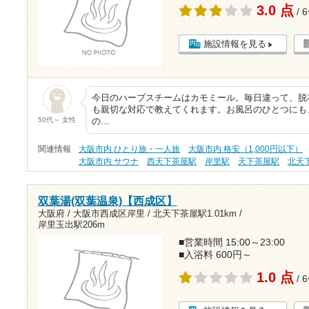
3.0 点
/ 
施設情報を見る
今日のハーブスチームはカモミール。毎日違って、脱
も親切な対応で教えてくれます。お風呂のひとつにも
50代～ 女性
の…
関連情報
大阪市内 ひとり旅・一人旅
大阪市内 格安（1,000円以下）
大阪市内 サウナ
西天下茶屋駅
岸里駅
天下茶屋駅
北天
双葉湯(双葉温泉)【西成区】
大阪府 / 大阪市西成区岸里 /
北天下茶屋駅1.01km
/
岸里玉出駅206m
■営業時間 15:00～23:00
■入浴料 600円～
1.0 点
/ 