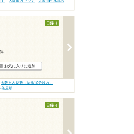
内）
大阪市内 サウナ
大阪市内 水風呂
日帰り
>
7件
お気に入りに追加
大阪市内 駅近（徒歩10分以内）
下茶屋駅
日帰り
>