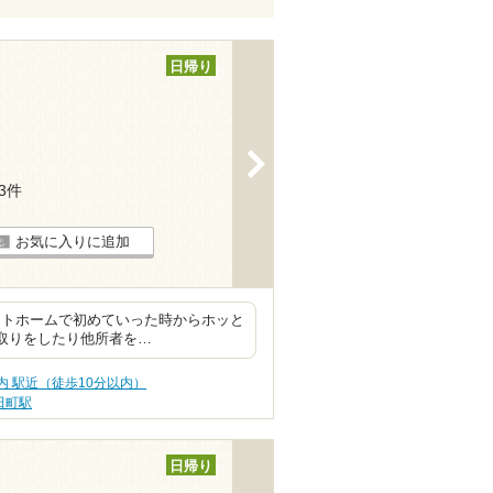
日帰り
>
13件
お気に入りに追加
ットホームで初めていった時からホッと
席取りをしたり他所者を…
内 駅近（徒歩10分以内）
田町駅
日帰り