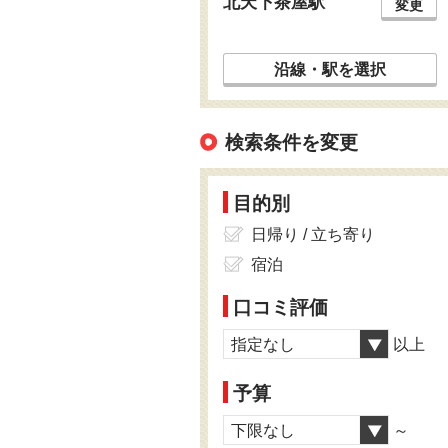
北天下茶屋駅
変更
沿線・駅を選択
検索条件を変更
目的別
日帰り / 立ち寄り
宿泊
口コミ評価
指定なし
以上
予算
下限なし
～