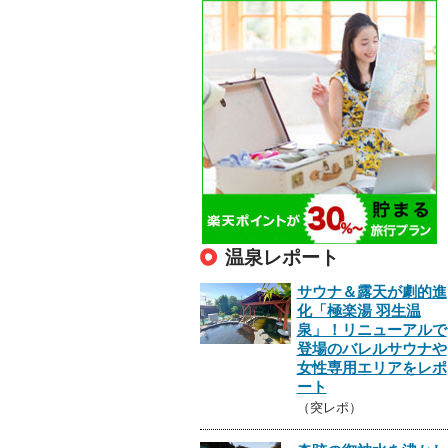
温泉レポート
サウナ＆露天が劇的進
化「極楽湯 羽生温
泉」！リニューアルで
登場のバレルサウナや
女性専用エリアをレポ
ート
（突レポ）