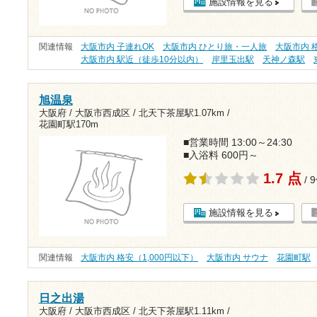
施設情報を見る
関連情報
大阪市内 子連れOK
大阪市内 ひとり旅・一人旅
大阪市内 格
大阪市内 駅近（徒歩10分以内）
岸里玉出駅
天神ノ森駅
旭温泉
大阪府 / 大阪市西成区 /
北天下茶屋駅1.07km
/
花園町駅170m
■営業時間 13:00～24:30
■入浴料 600円～
1.7 点
/ 
施設情報を見る
関連情報
大阪市内 格安（1,000円以下）
大阪市内 サウナ
花園町駅
日之出湯
大阪府 / 大阪市西成区 /
北天下茶屋駅1.11km
/