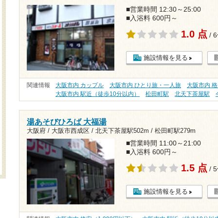
■営業時間 12:30～25:00
■入浴料 600円～
1.0 点
/ 
施設情報を見る
関連情報
大阪市内 カップル
大阪市内 ひとり旅・一人旅
大阪市内 格
大阪市内 駅近（徒歩10分以内）
松田町駅
北天下茶屋駅
湯あそびひろば 大福湯
大阪府 / 大阪市西成区 /
北天下茶屋駅502m
/
松田町駅279m
■営業時間 11:00～21:00
■入浴料 600円～
1.5 点
/ 
施設情報を見る