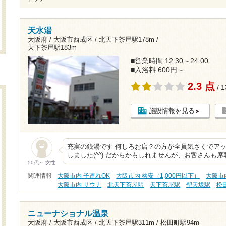
天水湯
大阪府 / 大阪市西成区 /
北天下茶屋駅178m
/
天下茶屋駅183m
■営業時間 12:30～24:00
■入浴料 600円～
2.3 点
/ 
施設情報を見る
充実の銭湯です 何しろお店？の方が全員気さくでア
しました(^^) だからかもしれませんが、お客さんも
50代～ 女性
関連情報
大阪市内 子連れOK
大阪市内 格安（1,000円以下）
大阪市
大阪市内 サウナ
北天下茶屋駅
天下茶屋駅
聖天坂駅
松
ニューナショナル温泉
大阪府 / 大阪市西成区 /
北天下茶屋駅311m
/
松田町駅94m