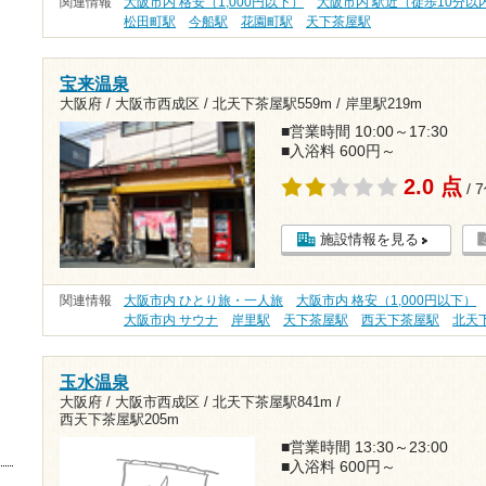
関連情報
大阪市内 格安（1,000円以下）
大阪市内 駅近（徒歩10分以
松田町駅
今船駅
花園町駅
天下茶屋駅
宝来温泉
大阪府 / 大阪市西成区 /
北天下茶屋駅559m
/
岸里駅219m
■営業時間 10:00～17:30
■入浴料 600円～
2.0 点
/ 
施設情報を見る
関連情報
大阪市内 ひとり旅・一人旅
大阪市内 格安（1,000円以下）
大阪市内 サウナ
岸里駅
天下茶屋駅
西天下茶屋駅
北天
玉水温泉
大阪府 / 大阪市西成区 /
北天下茶屋駅841m
/
西天下茶屋駅205m
■営業時間 13:30～23:00
■入浴料 600円～