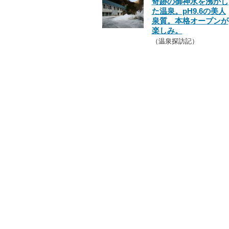
奇跡の御神水を沸かし
た温泉。pH9.6の美人
泉質。本格オープンが
楽しみ。
（温泉探訪記）