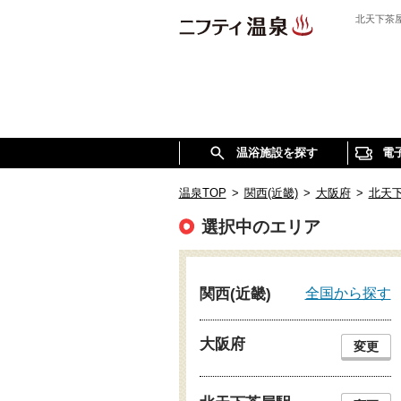
北天下茶
温浴施設を探す
電
温泉TOP
>
関西(近畿)
>
大阪府
>
北天
選択中のエリア
全国から探す
関西(近畿)
大阪府
変更