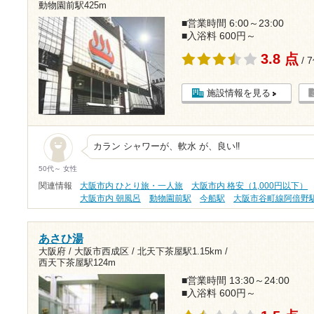
動物園前駅425m
■営業時間 6:00～23:00
■入浴料 600円～
3.8 点
/ 
施設情報を見る
カラン シャワーが、軟水 が、良い‼️
50代～ 女性
関連情報
大阪市内 ひとり旅・一人旅
大阪市内 格安（1,000円以下）
大阪市内 朝風呂
動物園前駅
今船駅
大阪市谷町線阿倍野
あさひ湯
大阪府 / 大阪市西成区 /
北天下茶屋駅1.15km
/
西天下茶屋駅124m
■営業時間 13:30～24:00
■入浴料 600円～