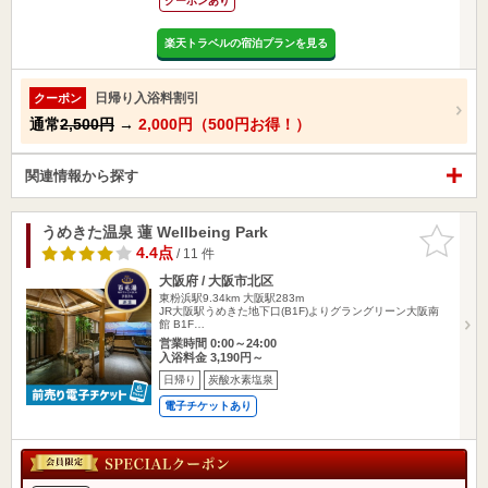
クーポンあり
楽天トラベルの宿泊プランを見る
日帰り入浴料割引
クーポン
通常
2,500円
→
2,000円（500円お得！）
関連情報から探す
うめきた温泉 蓮 Wellbeing Park
お気に入
りに追加
4.4点
/ 11 件
大阪府 / 大阪市北区
東粉浜駅9.34km
大阪駅283m
JR大阪駅うめきた地下口(B1F)よりグラングリーン大阪南
館 B1F…
営業時間 0:00～24:00
入浴料金 3,190円～
日帰り
炭酸水素塩泉
電子チケットあり