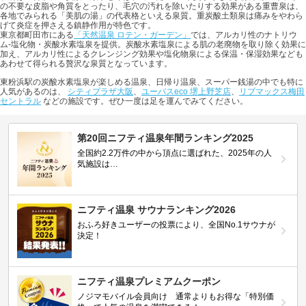
の不要な皮脂や角質をとったり、毛穴の汚れを除いたりする効果がある重曹泉は、
各地でみられる「美肌の湯」の代表格といえる泉質。重炭酸土類泉は痛みをやわら
げて炎症を押さえる鎮静作用が特色です。
東京都町田市にある
「天然温泉 ロテン・ガーデン」
では、アルカリ性のナトリウ
ム-塩化物・炭酸水素塩泉を提供。炭酸水素塩泉による肌の老廃物を取り除く効果に
加え、アルカリ性によるクレンジング効果や塩化物泉による保温・保湿効果なども
あわせて得られる贅沢な泉質となっています。
東粉浜駅の炭酸水素塩泉が楽しめる温泉、日帰り温泉、スーパー銭湯の中でも特に
人気があるのは、
シティプラザ大阪
、
ユーバスeco 堺上野芝店
、
リブマックス梅田
セントラル
などの施設です。ぜひ一度は足を運んでみてください。
第20回ニフティ温泉年間ランキング2025
全国約2.2万件の中から頂点に選ばれた、2025年の人
気施設は…
ニフティ温泉 サウナランキング2026
おふろ好きユーザーの投票により、全国No.1サウナが
決定！
ニフティ温泉プレミアムクーポン
ノジマモバイル会員向け 通常よりもお得な「特別価