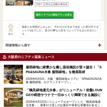
日帰り
宿泊
炭酸水素塩泉
楽天トラベルの宿泊プランを見る
温泉とお布団がふかふか。 それだけが今まで泊まった所の中でダ
ントツ1位でした。 多少の事なら目をつぶってでもまた行きたい
そ…
匿名
関連情報から探す
大阪府のニフティ温泉ニュース
服部緑地に緑豊かな癒し温浴施設が堂々誕生！「S
PA&SAUNA水春 服部緑地」を徹底取材
2026年6月5日、大阪・服部緑地エリアに「SPA&SAUNA水
春 服部緑地」がグランドオープン。
当初の計画から約5年の時を経て誕生した本施設は、温泉・
「鶴見緑地湯元水春」がリニューアル！岩盤LOUN
サウナ・岩盤浴・フィットネス・ラウンジ・レストランなど
GEや瞑想サウナで一日ゆっくり満喫できる施設に
を融合した、これまでの“水春”のイメージをさらに進化させ
た大型ウェルネス施設です。
2026年4月22日にリニューアルオープンした「鶴見緑地湯
元水春」。源泉かけ流しのお風呂や多彩な岩盤浴があること
今回はオープン前の内覧会に参加し、館内のこだわりポイン