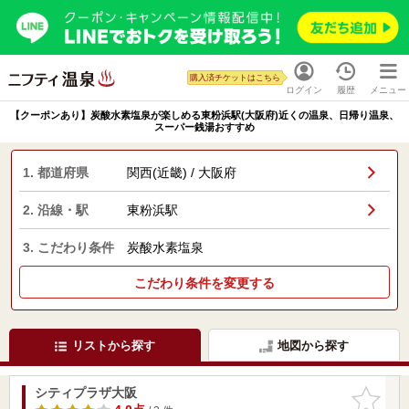
購入済チケットはこちら
ログイン
履歴
メニュー
【クーポンあり】炭酸水素塩泉が楽しめる東粉浜駅(大阪府)近くの温泉、日帰り温泉、
スーパー銭湯おすすめ
1. 都道府県
関西(近畿) / 大阪府
2. 沿線・駅
東粉浜駅
3. こだわり条件
炭酸水素塩泉
こだわり条件を変更する
リストから探す
地図から探す
シティプラザ大阪
お気に入
りに追加