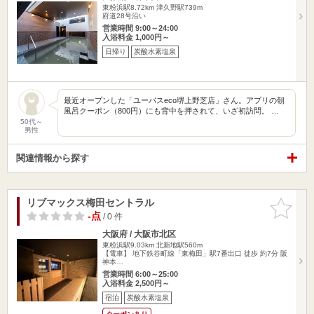
東粉浜駅8.72km
津久野駅739m
府道28号沿い
営業時間 9:00～24:00
入浴料金 1,000円～
日帰り
炭酸水素塩泉
最近オープンした「ユーバスeco堺上野芝店」さん。アプリの朝
風呂クーポン（800円）にも背中を押されて、いざ初訪問。 …
50代～
男性
関連情報から探す
リブマックス梅田セントラル
お気に入
りに追加
-点
/ 0 件
大阪府 / 大阪市北区
東粉浜駅9.03km
北新地駅560m
【電車】 地下鉄谷町線「東梅田」駅7番出口 徒歩 約7分 阪
神本…
営業時間 6:00～25:00
入浴料金 2,500円～
宿泊
炭酸水素塩泉