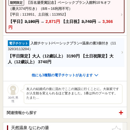
【百名湯受賞記念】ベーシックプラン入館料10％オフ
期間限定
（最大374円引き）（8/8～16利用不可）
【平日：113951、土日祝：113952】
【平日】
3,190円
→
2,871円
【土日祝】
3,740円
→
3,366
円
入館チケット/ベーシックプラン+温泉の素3個付き（11
電子チケット
3203/113204）
【平日限定】大人（12歳以上）
3190円
【土日祝限定】大
人（12歳以上）
3740円
他にも3種類の電子チケットがあります
友人の結婚式の後に流れでここの施設に行くことに。大袈裟です
が人生観を変えられるほど驚きました。1番は外のプールです。
たまた…
30代 男
性
関連情報から探す
天然温泉 なにわの湯
お気に入