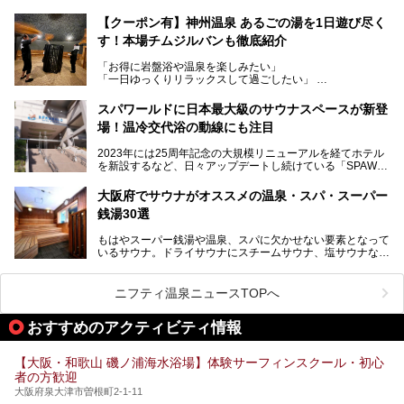
で人気の施設ですが、リニューアルを経てこれまで以上
トを徹底取材してきました。
に“一日中くつろげる場所”としてパワーアップしています。
サウナー注目の3種のサウナや160cmの深水風呂、没入感の
【クーポン有】神州温泉 あるごの湯を1日遊び尽く
高い岩盤浴エリア、日本最大の台数を誇る最新AIフィットネ
す！本場チムジルバンも徹底紹介
今回のリニューアルでは、新たに登場した瞑想サウナをはじ
スマシンなど、見どころ満載の館内を詳しくご紹介します。
め、岩盤浴エリアや休憩スペースの充実、レストランなど、
「お得に岩盤浴や温泉を楽しみたい」
見どころが盛りだくさん。日常の疲れを癒やしたい方はもち
「一日ゆっくりリラックスして過ごしたい」
ろん、休日にゆったり過ごしたい方にもぴったりの内容とな
そんな方におすすめなのが、クーポンを使ってお得に長時間
っています。
利用できる「神州温泉 あるごの湯」です。
スパワールドに日本最大級のサウナスペースが新登
本記事では、そんなリニューアル後の注目ポイントを詳しく
場！温冷交代浴の動線にも注目
あるごの湯は、大阪府豊中市にある日帰り温浴施設で、阪急
紹介します。これから「鶴見緑地湯元水春」に訪れる方や、
宝塚線「三国駅」から徒歩約10分とアクセスも良好です。
より満足度の高い過ごし方をしたい方はぜひお読みくださ
2023年には25周年記念の大規模リニューアルを経てホテル
チムジルバン（岩盤浴）を中心に、発汗・リラックス・漫画
い。
を新設するなど、日々アップデートし続けている「SPAWO
タイムまで満喫できる長時間滞在型の施設なので、一日中ゆ
RLD HOTEL＆RESORT」（以下スパワールド）。
ったりと過ごしたいときにおすすめ。大うちわやタオルによ
そんなスパワールドが2025年11月15日（土）に、新たな浴
る迫力ある熱波パフォーマンスも毎日行われており、“とと
大阪府でサウナがオススメの温泉・スパ・スーパー
室や日本最大級140人収容の大規模サウナを携えてリニュー
のう”体験をしっかり楽しめるのもポイントです。
銭湯30選
アルオープン！浴室である4F・6Fそれぞれにリニューアル
が施されており、その総工費はなんと13.5億円！
さらに館内でくつろぐだけでなく、隣接するビルにはカラオ
もはやスーパー銭湯や温泉、スパに欠かせない要素となって
大規模リニューアルの全容を確認すべく、リニューアルプレ
ケやボウリングといった遊び場もあり、友人同士やカップル
いるサウナ。ドライサウナにスチームサウナ、塩サウナな
オープンイベントに行ってきました！今回はそのリニューア
で“遊び+癒し”の一日を過ごすのにもぴったり。
ど、いくつか異なるタイプが楽しめたり、水風呂や外気浴ス
ル部分の概要をお届けします。
ペース、ロウリュウなど、心ゆくまで楽しむためのサービス
今回は、あるごの湯を訪問し、チムジルバンやお風呂、食事
が充実した施設も多くみられます。
ニフティ温泉ニュースTOPへ
処にいたるまで魅力をたっぷり堪能してきたので、その全容
を詳しく紹介します！
今回はそんなサウナにこだわった、大阪府内のオススメ温
おすすめのアクティビティ情報
泉・銭湯・スパを30件紹介したいと思います！
【大阪・和歌山 磯ノ浦海水浴場】体験サーフィンスクール・初心
者の方歓迎
大阪府泉大津市曽根町2-1-11