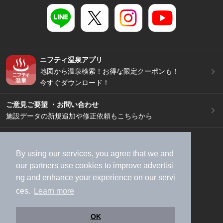
ニフティ温泉アプリ
地図から温泉検索！お得な限定クーポンも！
今すぐダウンロード！
ご意見ご要望 ・お問い合わせ
施設データの新規追加や修正依頼もこちらから
スマートフォン
/
PC
加盟店募集（資料請求）
広告出稿のご案内
By using our services, you agree that we and
our
partners
use cookies to improve advertisi
利用規約
ライフスタイルMEMBERS+規約
ng and enhance your experience on our servi
特定商取引法に基づく表記
ヘルプ
採用情報
ces.
Learn more
運営会社
個人情報保護ポリシー
©NIFTY Lifestyle Co., Ltd.
OK