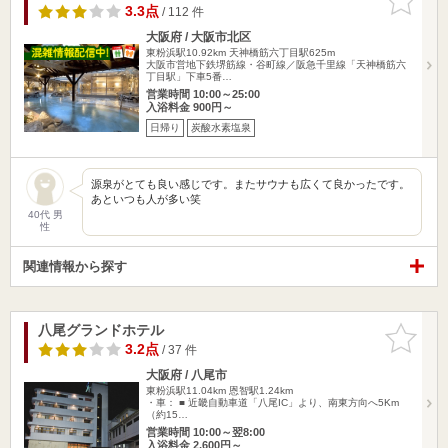
りに追加
3.3点
/ 112 件
大阪府 / 大阪市北区
東粉浜駅10.92km
天神橋筋六丁目駅625m
大阪市営地下鉄堺筋線・谷町線／阪急千里線「天神橋筋六
丁目駅」下車5番…
営業時間 10:00～25:00
入浴料金 900円～
日帰り
炭酸水素塩泉
源泉がとても良い感じです。またサウナも広くて良かったです。
あといつも人が多い笑
40代 男
性
関連情報から探す
八尾グランドホテル
お気に入
りに追加
3.2点
/ 37 件
大阪府 / 八尾市
東粉浜駅11.04km
恩智駅1.24km
・車： ■ 近畿自動車道「八尾IC」より、南東方向へ5Km
（約15…
営業時間 10:00～翌8:00
入浴料金 2,600円～