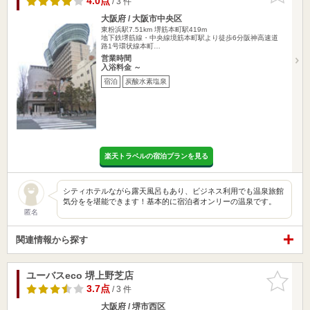
4.0点
/ 3 件
大阪府 / 大阪市中央区
東粉浜駅7.51km
堺筋本町駅419m
地下鉄堺筋線・中央線境筋本町駅より徒歩6分阪神高速道
路1号環状線本町…
営業時間
入浴料金 ～
宿泊
炭酸水素塩泉
楽天トラベルの宿泊プランを見る
シティホテルながら露天風呂もあり、ビジネス利用でも温泉旅館
気分をを堪能できます！基本的に宿泊者オンリーの温泉です。
匿名
関連情報から探す
ユーバスeco 堺上野芝店
お気に入
りに追加
3.7点
/ 3 件
大阪府 / 堺市西区