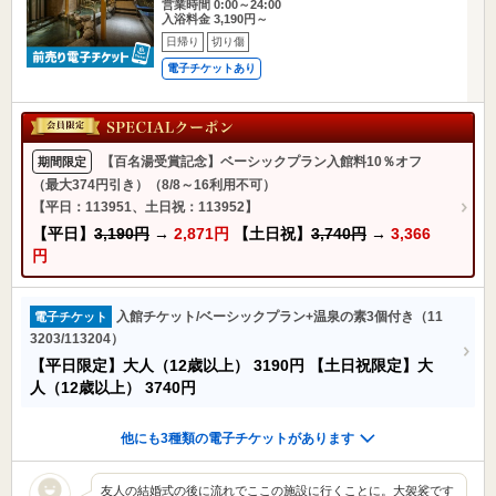
営業時間 0:00～24:00
入浴料金 3,190円～
日帰り
切り傷
電子チケットあり
【百名湯受賞記念】ベーシックプラン入館料10％オフ
期間限定
（最大374円引き）（8/8～16利用不可）
【平日：113951、土日祝：113952】
【平日】
3,190円
→
2,871円
【土日祝】
3,740円
→
3,366
円
入館チケット/ベーシックプラン+温泉の素3個付き（11
電子チケット
3203/113204）
【平日限定】大人（12歳以上）
3190円
【土日祝限定】大
人（12歳以上）
3740円
他にも3種類の電子チケットがあります
友人の結婚式の後に流れでここの施設に行くことに。大袈裟です