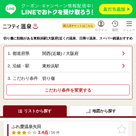
購入済チケットはこちら
ログイン
履歴
メニュー
切り傷に効能がある東粉浜駅(大阪府)近くの温泉、日帰り温泉、スーパー銭湯おすすめ
1. 都道府県
関西(近畿) / 大阪府
2. 沿線・駅
東粉浜駅
3. こだわり条件
切り傷
こだわり条件を変更する
リストから探す
地図から探す
ふれ愛温泉矢田
お気に入
りに追加
3.4点
/ 56 件