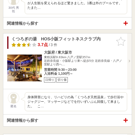
が人生観を変えられるほど驚きました。1番は外のプールです。
たまた…
30代 男
性
関連情報から探す
くつろぎの湯 HOS小阪フィットネスクラブ内
お気に入
りに追加
3.7点
/ 3 件
大阪府 / 東大阪市
東粉浜駅9.83km
八戸ノ里駅357m
近鉄奈良線・小阪駅より東へ徒歩5分 近鉄奈良線・八戸ノ
里駅より西へ…
営業時間 9:30～23:00
入浴料金 1,100円～
日帰り
切り傷
身体障害になり、リハビリの為「くつろぎ天然温泉」で歩行浴や
ジャグジー、マッサージなどでを行いずいぶん回復して来まし
た。 こ…
匿名
関連情報から探す