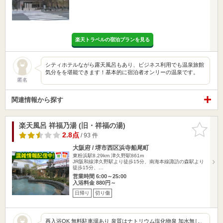
楽天トラベルの宿泊プランを見る
シティホテルながら露天風呂もあり、ビジネス利用でも温泉旅館
気分をを堪能できます！基本的に宿泊者オンリーの温泉です。
匿名
関連情報から探す
楽天風呂 祥福乃湯 (旧・祥福の湯)
お気に入
りに追加
2.8点
/ 93 件
大阪府 / 堺市西区浜寺船尾町
東粉浜駅8.29km
津久野駅861m
JR阪和線津久野駅より徒歩15分、南海本線諏訪の森駅より
徒歩15分、…
営業時間 6:00～25:00
入浴料金 880円～
日帰り
切り傷
再入浴OK 無料駐車場あり 泉質はナトリウム塩化物泉 加水無し、