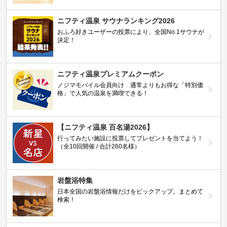
ニフティ温泉 サウナランキング2026
おふろ好きユーザーの投票により、全国No.1サウナが
決定！
ニフティ温泉プレミアムクーポン
ノジマモバイル会員向け 通常よりもお得な「特別価
格」で人気の温泉を満喫できる！
【ニフティ温泉 百名湯2026】
行ってみたい施設に投票してプレゼントを当てよう！
（全10回開催 / 合計260名様）
岩盤浴特集
日本全国の岩盤浴情報だけをピックアップ。まとめて
検索！