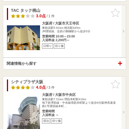
TAC タック桃山
お気に入
りに追加
3.0点
/ 1 件
大阪府 / 大阪市天王寺区
東粉浜駅5.81km
桃谷駅445m
JR環状線、近鉄の鶴橋駅から徒歩5分
営業時間 10:00～23:00
入浴料金 2,200円～
日帰り
切り傷
関連情報から探す
シティプラザ大阪
お気に入
りに追加
4.0点
/ 3 件
大阪府 / 大阪市中央区
東粉浜駅7.51km
堺筋本町駅419m
地下鉄堺筋線・中央線境筋本町駅より徒歩6分阪神高速道
路1号環状線本町…
営業時間
入浴料金 ～
宿泊
切り傷