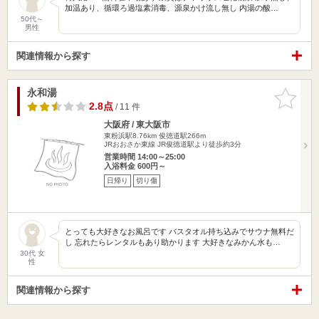
加温あり、循環ろ過塩素消毒、源泉かけ流し無し 内湯の酸…
50代～
男性
関連情報から探す
永和湯
お気に入
りに追加
2.8点
/ 11 件
大阪府 / 東大阪市
東粉浜駅8.76km
俊徳道駅266m
JRおおさか東線 JR俊徳道駅より徒歩約3分
営業時間 14:00～25:00
入浴料金 600円～
日帰り
切り傷
とっても大好きなお風呂です バスタオル持ち込みでサウナ無料だ
し 忘れたらレンタルもあり助かります 大好きなみかん水も…
30代 女
性
関連情報から探す