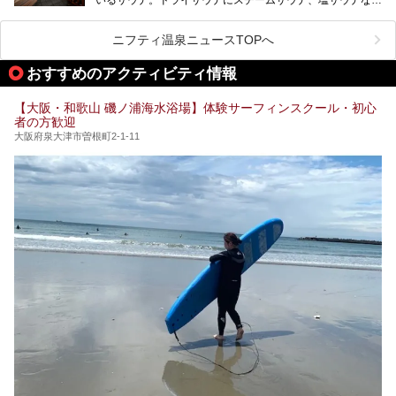
オープンイベントに行ってきました！今回はそのリニューア
で“遊び+癒し”の一日を過ごすのにもぴったり。
ど、いくつか異なるタイプが楽しめたり、水風呂や外気浴ス
ル部分の概要をお届けします。
ペース、ロウリュウなど、心ゆくまで楽しむためのサービス
今回は、あるごの湯を訪問し、チムジルバンやお風呂、食事
が充実した施設も多くみられます。
ニフティ温泉ニュースTOPへ
処にいたるまで魅力をたっぷり堪能してきたので、その全容
を詳しく紹介します！
今回はそんなサウナにこだわった、大阪府内のオススメ温
おすすめのアクティビティ情報
泉・銭湯・スパを30件紹介したいと思います！
【大阪・和歌山 磯ノ浦海水浴場】体験サーフィンスクール・初心
者の方歓迎
大阪府泉大津市曽根町2-1-11