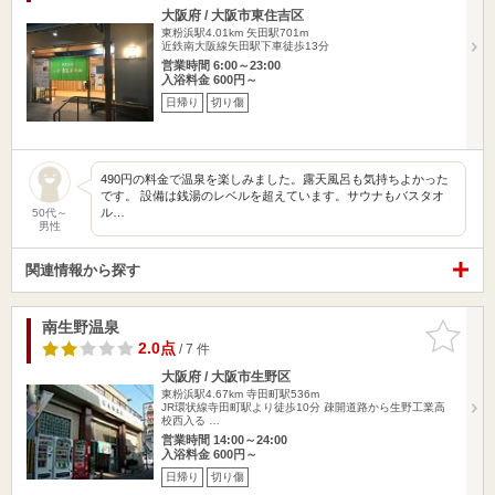
大阪府 / 大阪市東住吉区
東粉浜駅4.01km
矢田駅701m
近鉄南大阪線矢田駅下車徒歩13分
営業時間 6:00～23:00
入浴料金 600円～
日帰り
切り傷
490円の料金で温泉を楽しみました。露天風呂も気持ちよかった
です。 設備は銭湯のレベルを超えています。サウナもバスタオ
ル…
50代～
男性
関連情報から探す
南生野温泉
お気に入
りに追加
2.0点
/ 7 件
大阪府 / 大阪市生野区
東粉浜駅4.67km
寺田町駅536m
JR環状線寺田町駅より徒歩10分 疎開道路から生野工業高
校西入る …
営業時間 14:00～24:00
入浴料金 600円～
日帰り
切り傷