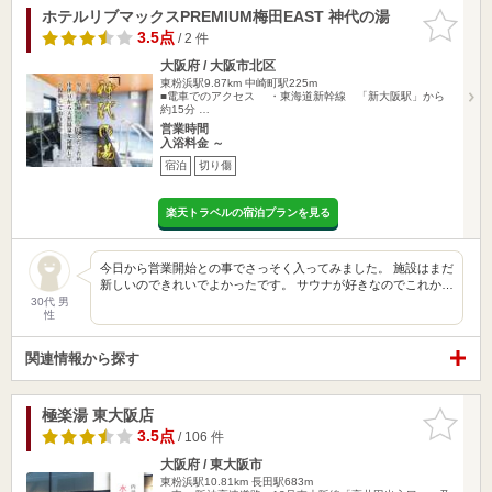
ホテルリブマックスPREMIUM梅田EAST 神代の湯
お気に入
りに追加
3.5点
/ 2 件
大阪府 / 大阪市北区
東粉浜駅9.87km
中崎町駅225m
■電車でのアクセス ・東海道新幹線 「新大阪駅」から
約15分 …
営業時間
入浴料金 ～
宿泊
切り傷
楽天トラベルの宿泊プランを見る
今日から営業開始との事でさっそく入ってみました。 施設はまだ
新しいのできれいでよかったです。 サウナが好きなのでこれか…
30代 男
性
関連情報から探す
極楽湯 東大阪店
お気に入
りに追加
3.5点
/ 106 件
大阪府 / 東大阪市
東粉浜駅10.81km
長田駅683m