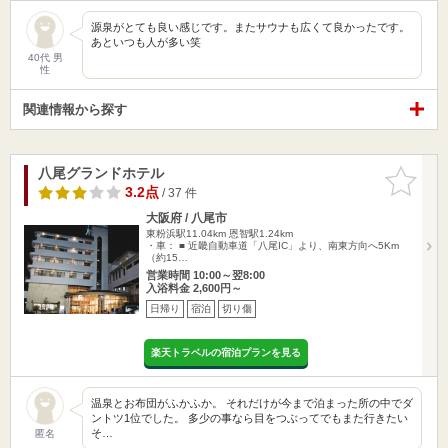
源泉がとても良い感じです。またサウナも広くて良かったです。
あといつも人が多い笑
40代 男
性
関連情報から探す
八尾グランドホテル
お気に入
りに追加
3.2点
/ 37 件
大阪府 / 八尾市
東粉浜駅11.04km
恩智駅1.24km
・車： ■ 近畿自動車道「八尾IC」より、南東方向へ5Km
（約15…
営業時間 10:00～翌8:00
入浴料金 2,600円～
日帰り
宿泊
切り傷
楽天トラベルの宿泊プランを見る
温泉とお布団がふかふか。 それだけが今まで泊まった所の中でダ
ントツ1位でした。 多少の事なら目をつぶってでもまた行きたい
そ…
匿名