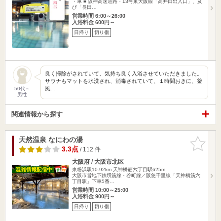
・車 ■ 阪神高速道路・13号東大阪線「高井田出入口」、及
び「長田…
営業時間 6:00～26:00
入浴料金 600円～
日帰り
切り傷
良く掃除がされていて、気持ち良く入浴させていただきました。
サウナもマットを水洗され、消毒されていて、１時間おきに、釜
風…
50代～
男性
関連情報から探す
天然温泉 なにわの湯
お気に入
りに追加
3.3点
/ 112 件
大阪府 / 大阪市北区
東粉浜駅10.92km
天神橋筋六丁目駅625m
大阪市営地下鉄堺筋線・谷町線／阪急千里線「天神橋筋六
丁目駅」下車5番…
営業時間 10:00～25:00
入浴料金 900円～
日帰り
切り傷