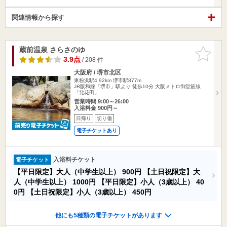
関連情報から探す
蔵前温泉 さらさのゆ
お気に入
りに追加
3.9点
/ 208 件
大阪府 / 堺市北区
東粉浜駅4.92km
堺市駅877m
JR阪和線「堺市」駅より 徒歩10分 大阪メトロ御堂筋線
「北花田」…
営業時間 9:00～26:00
入浴料金 900円～
日帰り
切り傷
電子チケットあり
入浴料チケット
電子チケット
【平日限定】大人（中学生以上）
900円
【土日祝限定】大
人（中学生以上）
1000円
【平日限定】小人（3歳以上）
40
0円
【土日祝限定】小人（3歳以上）
450円
他にも5種類の電子チケットがあります