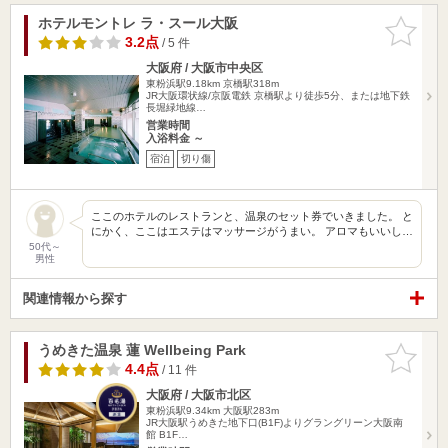
ホテルモントレ ラ・スール大阪
お気に入
りに追加
3.2点
/ 5 件
大阪府 / 大阪市中央区
東粉浜駅9.18km
京橋駅318m
JR大阪環状線/京阪電鉄 京橋駅より徒歩5分、または地下鉄
長堀緑地線…
営業時間
入浴料金 ～
宿泊
切り傷
ここのホテルのレストランと、温泉のセット券でいきました。 と
にかく、ここはエステはマッサージがうまい。 アロマもいいし…
50代～
男性
関連情報から探す
うめきた温泉 蓮 Wellbeing Park
お気に入
りに追加
4.4点
/ 11 件
大阪府 / 大阪市北区
東粉浜駅9.34km
大阪駅283m
JR大阪駅うめきた地下口(B1F)よりグラングリーン大阪南
館 B1F…