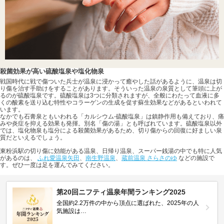
殺菌効果が高い硫酸塩泉や塩化物泉
戦国時代に戦で傷ついた兵士が温泉に浸かって癒やした話があるように、温泉は切
り傷を治す手助けをすることがあります。そういった温泉の泉質として筆頭に上が
るのが硫酸塩泉です。硫酸塩泉は3つに分類されますが、全般にわたって血液に多
くの酸素を送り込む特性やコラーゲンの生成を促す蘇生効果などがあるといわれて
います。
なかでも石膏泉ともいわれる「カルシウム-硫酸塩泉」は鎮静作用も備えており、痛
みや炎症を抑える効果も発揮。別名「傷の湯」とも呼ばれています。硫酸塩泉以外
では、塩化物泉も塩分による殺菌効果があるため、切り傷からの回復に好ましい泉
質だといえるでしょう。
東粉浜駅の切り傷に効能がある温泉、日帰り温泉、スーパー銭湯の中でも特に人気
があるのは、
ふれ愛温泉矢田
、
南生野温泉
、
蔵前温泉 さらさのゆ
などの施設で
す。ぜひ一度は足を運んでみてください。
第20回ニフティ温泉年間ランキング2025
全国約2.2万件の中から頂点に選ばれた、2025年の人
気施設は…