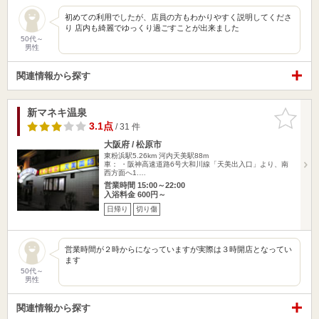
初めての利用でしたが、店員の方もわかりやすく説明してくださ
り 店内も綺麗でゆっくり過ごすことが出来ました
50代～
男性
関連情報から探す
新マネキ温泉
お気に入
りに追加
3.1点
/ 31 件
大阪府 / 松原市
東粉浜駅5.26km
河内天美駅88m
車： ・阪神高速道路6号大和川線「天美出入口」より、南
西方面へ1.…
営業時間 15:00～22:00
入浴料金 600円～
日帰り
切り傷
営業時間が２時からになっていますが実際は３時開店となってい
ます
50代～
男性
関連情報から探す