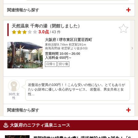
関連情報から探す
天然温泉 千寿の湯（閉館しました）
お気に入
りに追加
3.0点
/ 43 件
大阪府 / 堺市東区日置荘西町
東粉浜駅8.74km
初芝駅281m
南海高野線 初芝駅より徒歩3分
営業時間 10:00～26:00
入浴料金 650円～
日帰り
切り傷
岩盤浴が驚異の100円！！こんな安いの他にない。とてもありが
たいお財布に優しい良心的なサービス。 岩盤浴、男女共有と女
性…
30代 女
性
関連情報から探す
大阪府のニフティ温泉ニュース