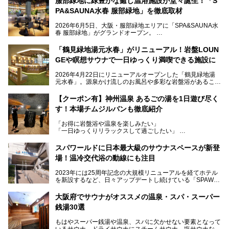
服部緑地に緑豊かな癒し温浴施設が堂々誕生！「S
PA&SAUNA水春 服部緑地」を徹底取材
2026年6月5日、大阪・服部緑地エリアに「SPA&SAUNA水
春 服部緑地」がグランドオープン。
当初の計画から約5年の時を経て誕生した本施設は、温泉・
「鶴見緑地湯元水春」がリニューアル！岩盤LOUN
サウナ・岩盤浴・フィットネス・ラウンジ・レストランなど
GEや瞑想サウナで一日ゆっくり満喫できる施設に
を融合した、これまでの“水春”のイメージをさらに進化させ
た大型ウェルネス施設です。
2026年4月22日にリニューアルオープンした「鶴見緑地湯
元水春」。源泉かけ流しのお風呂や多彩な岩盤浴があること
今回はオープン前の内覧会に参加し、館内のこだわりポイン
で人気の施設ですが、リニューアルを経てこれまで以上
トを徹底取材してきました。
に“一日中くつろげる場所”としてパワーアップしています。
サウナー注目の3種のサウナや160cmの深水風呂、没入感の
【クーポン有】神州温泉 あるごの湯を1日遊び尽く
高い岩盤浴エリア、日本最大の台数を誇る最新AIフィットネ
す！本場チムジルバンも徹底紹介
今回のリニューアルでは、新たに登場した瞑想サウナをはじ
スマシンなど、見どころ満載の館内を詳しくご紹介します。
め、岩盤浴エリアや休憩スペースの充実、レストランなど、
「お得に岩盤浴や温泉を楽しみたい」
見どころが盛りだくさん。日常の疲れを癒やしたい方はもち
「一日ゆっくりリラックスして過ごしたい」
ろん、休日にゆったり過ごしたい方にもぴったりの内容とな
そんな方におすすめなのが、クーポンを使ってお得に長時間
っています。
利用できる「神州温泉 あるごの湯」です。
スパワールドに日本最大級のサウナスペースが新登
本記事では、そんなリニューアル後の注目ポイントを詳しく
場！温冷交代浴の動線にも注目
あるごの湯は、大阪府豊中市にある日帰り温浴施設で、阪急
紹介します。これから「鶴見緑地湯元水春」に訪れる方や、
宝塚線「三国駅」から徒歩約10分とアクセスも良好です。
より満足度の高い過ごし方をしたい方はぜひお読みくださ
2023年には25周年記念の大規模リニューアルを経てホテル
チムジルバン（岩盤浴）を中心に、発汗・リラックス・漫画
い。
を新設するなど、日々アップデートし続けている「SPAWO
タイムまで満喫できる長時間滞在型の施設なので、一日中ゆ
RLD HOTEL＆RESORT」（以下スパワールド）。
ったりと過ごしたいときにおすすめ。大うちわやタオルによ
そんなスパワールドが2025年11月15日（土）に、新たな浴
る迫力ある熱波パフォーマンスも毎日行われており、“とと
大阪府でサウナがオススメの温泉・スパ・スーパー
室や日本最大級140人収容の大規模サウナを携えてリニュー
のう”体験をしっかり楽しめるのもポイントです。
銭湯30選
アルオープン！浴室である4F・6Fそれぞれにリニューアル
が施されており、その総工費はなんと13.5億円！
さらに館内でくつろぐだけでなく、隣接するビルにはカラオ
もはやスーパー銭湯や温泉、スパに欠かせない要素となって
大規模リニューアルの全容を確認すべく、リニューアルプレ
ケやボウリングといった遊び場もあり、友人同士やカップル
いるサウナ。ドライサウナにスチームサウナ、塩サウナな