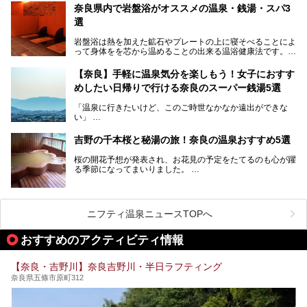
すよ。
奈良県内で岩盤浴がオススメの温泉・銭湯・スパ3
中心部に近いサウナや郊外にあるアウトドアフィンランド式
選
サウナなど種類も豊富です。
岩盤浴は熱を加えた鉱石やプレートの上に寝そべることによ
奈良県にあるサウナでリフレッシュしませんか？
って身体をを芯から温めることの出来る温浴健康法です。じ
んわりと身体の内部を温めて発汗を促すことでリラックス効
果だけではなく、代謝が高まり健康や美容にも良い影響が期
【奈良】手軽に温泉気分を楽しもう！女子におすす
待できます。今回はそんな岩盤浴にこだわった、奈良県内の
めしたい日帰りで行ける奈良のスーパー銭湯5選
オススメ温泉・銭湯・スパ3ヶ所を紹介させていただきま
す。
「温泉に行きたいけど、このご時世なかなか遠出ができな
い」
「たまには温泉にゆっくり浸かってリフレッシュしたい！」
そんな方も多いのではないでしょうか？
吉野の千本桜と秘湯の旅！奈良の温泉おすすめ5選
お宿に泊まって観光地を巡るような温泉旅行がしたいけど、
桜の開花予想が発表され、お花見の予定をたてるのも心が躍
まとまった時間が取れない時もありますよね。
る季節になってまいりました。
そんな時は、日帰りでサクッと楽しめるスーパー銭湯がおす
日本には桜の名所が数多くありますが、古くから和歌にも詠
すめ！
まれるくらい日本人の心を捉えて離さない名所中の名所があ
手軽でリーズナブルに温泉気分を楽しめるだけでなく、体の
ります。それは奈良県の吉野山。
芯までじんわり温まってリラックス効果も抜群。
ニフティ温泉ニュースTOPへ
シロヤマザクラを中心に200種約３万本の桜が咲き誇りま
今回は、奈良で行けるおすすめのスーパー銭湯を5つご紹介
す。また吉野山を含む「紀伊山地の霊場と参詣道」はユネス
おすすめのアクティビティ情報
したいと思います。
コの世界遺産に登録されており、修験道の霊場として荘厳な
雰囲気をたたえています。
【奈良・吉野川】奈良吉野川・半日ラフティング
開湯300年と歴史のある霊験あらたかな吉野の湯で、春を感
奈良県五條市原町312
じる湯治の旅はいかがでしょう。
今回は奈良県吉野のおすすめ温泉を紹介いたします！