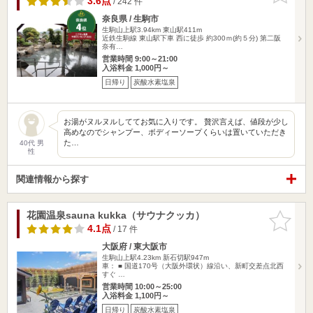
3.6点
/ 242 件
奈良県 / 生駒市
生駒山上駅3.94km
東山駅411m
近鉄生駒線 東山駅下車 西に徒歩 約300ｍ(約５分) 第二阪
奈有…
営業時間 9:00～21:00
入浴料金 1,000円～
日帰り
炭酸水素塩泉
お湯がヌルヌルしててお気に入りです。 贅沢言えば、値段が少し
高めなのでシャンプー、ボディーソープくらいは置いていただき
た…
40代 男
性
関連情報から探す
花園温泉sauna kukka（サウナクッカ）
お気に入
りに追加
4.1点
/ 17 件
大阪府 / 東大阪市
生駒山上駅4.23km
新石切駅947m
車： ■ 国道170号（大阪外環状）線沿い、新町交差点北西
すぐ …
営業時間 10:00～25:00
入浴料金 1,100円～
日帰り
炭酸水素塩泉