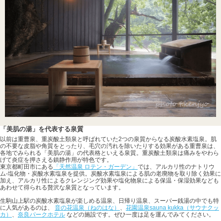
「美肌の湯」を代表する泉質
以前は重曹泉、重炭酸土類泉と呼ばれていた2つの泉質からなる炭酸水素塩泉。肌
の不要な皮脂や角質をとったり、毛穴の汚れを除いたりする効果がある重曹泉は、
各地でみられる「美肌の湯」の代表格といえる泉質。重炭酸土類泉は痛みをやわら
げて炎症を押さえる鎮静作用が特色です。
東京都町田市にある
「天然温泉 ロテン・ガーデン」
では、アルカリ性のナトリウ
ム-塩化物・炭酸水素塩泉を提供。炭酸水素塩泉による肌の老廃物を取り除く効果に
加え、アルカリ性によるクレンジング効果や塩化物泉による保温・保湿効果なども
あわせて得られる贅沢な泉質となっています。
生駒山上駅の炭酸水素塩泉が楽しめる温泉、日帰り温泉、スーパー銭湯の中でも特
に人気があるのは、
音の花温泉（ねのはな）
、
花園温泉sauna kukka（サウナクッ
カ）
、
奈良パークホテル
などの施設です。ぜひ一度は足を運んでみてください。