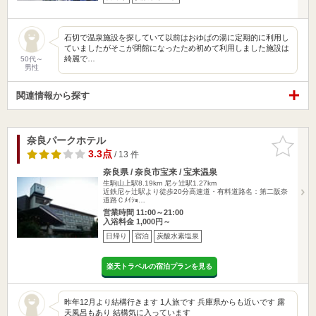
石切で温泉施設を探していて以前はおゆばの湯に定期的に利用し
ていましたがそこが閉館になったため初めて利用しました施設は
綺麗で…
50代～
男性
関連情報から探す
奈良パークホテル
お気に入
りに追加
3.3点
/ 13 件
奈良県 / 奈良市宝来 / 宝来温泉
生駒山上駅8.19km
尼ヶ辻駅1.27km
近鉄尼ヶ辻駅より徒歩20分高速道・有料道路名：第二阪奈
道路Ｃﾒｲｼｮ…
営業時間 11:00～21:00
入浴料金 1,000円～
日帰り
宿泊
炭酸水素塩泉
楽天トラベルの宿泊プランを見る
昨年12月より結構行きます 1人旅です 兵庫県からも近いです 露
天風呂もあり 結構気に入っています