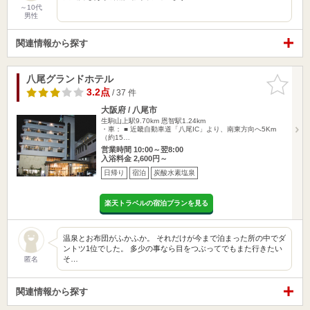
～10代
男性
関連情報から探す
八尾グランドホテル
お気に入
りに追加
3.2点
/ 37 件
大阪府 / 八尾市
生駒山上駅9.70km
恩智駅1.24km
・車： ■ 近畿自動車道「八尾IC」より、南東方向へ5Km
（約15…
営業時間 10:00～翌8:00
入浴料金 2,600円～
日帰り
宿泊
炭酸水素塩泉
楽天トラベルの宿泊プランを見る
温泉とお布団がふかふか。 それだけが今まで泊まった所の中でダ
ントツ1位でした。 多少の事なら目をつぶってでもまた行きたい
そ…
匿名
関連情報から探す