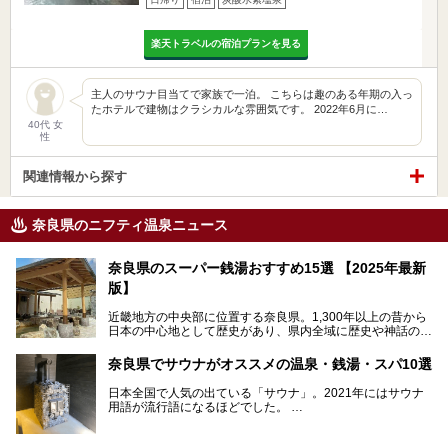
楽天トラベルの宿泊プランを見る
主人のサウナ目当てで家族で一泊。 こちらは趣のある年期の入っ
たホテルで建物はクラシカルな雰囲気です。 2022年6月に…
40代 女
性
関連情報から探す
奈良県のニフティ温泉ニュース
奈良県のスーパー銭湯おすすめ15選 【2025年最新
版】
近畿地方の中央部に位置する奈良県。1,300年以上の昔から
日本の中心地として歴史があり、県内全域に歴史や神話の舞
台となったスポットが存在しています。県内だけで3つの世
界遺産があり、古代をそこかしこに感じられる地域です。
奈良県でサウナがオススメの温泉・銭湯・スパ10選
そんな奈良県のスーパー銭湯は、便利な街中にある施設か
ら、険しい山中にある秘湯までバラエティ豊か。ここでは、
日本全国で人気の出ている「サウナ」。2021年にはサウナ
奈良県で評判のスーパー銭湯をご紹介します。
用語が流行語になるほどでした。
そんなサウナ、関西・奈良県にも有名な温浴施設が多いんで