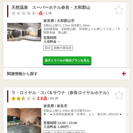
天然温泉 スーパーホテル奈良・大和郡山
お気に入
りに追加
-点
/ 1 件
奈良県 / 大和郡山市
生駒山上駅11.17km
筒井駅1.46km
近鉄橿原線 近鉄郡山駅、筒井駅よりお車にて５分／ＪＲ
関西本線 郡山駅…
営業時間
入浴料金 ～
宿泊
炭酸水素塩泉
楽天トラベルの宿泊プランを見る
関連情報から探す
ラ・ロイヤル・スパ＆サウナ（奈良ロイヤルホテル）
お気に入
りに追加
2.6点
/ 44 件
奈良県 / 奈良市
生駒山上駅11.44km
新大宮駅551m
車： ■ 京奈和自動車道「木津IC」より、南方向へ約10分 ■
…
営業時間 13:00～23:00
入浴料金 1,080円～
日帰り
宿泊
炭酸水素塩泉