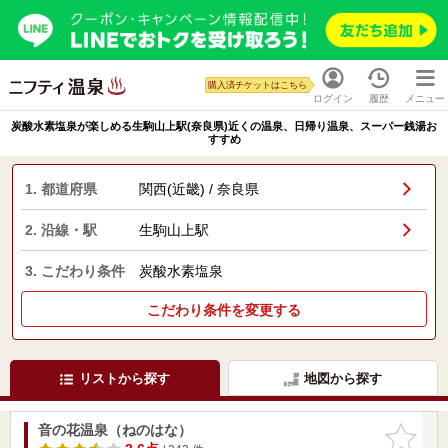
購入済チケットはこちら
ログイン
履歴
メニュー
炭酸水素塩泉が楽しめる生駒山上駅(奈良県)近くの温泉、日帰り温泉、スーパー銭湯お
すすめ
1. 都道府県
関西(近畿) / 奈良県
2. 沿線・駅
生駒山上駅
3. こだわり条件
炭酸水素塩泉
こだわり条件を変更する
リストから探す
地図から探す
音の花温泉（ねのはな）
お気に入
りに追加