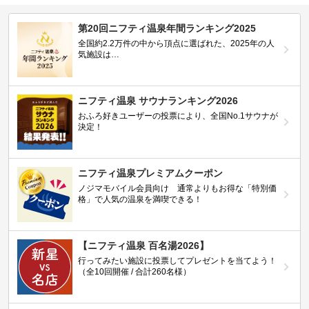
第20回ニフティ温泉年間ランキング2025
全国約2.2万件の中から頂点に選ばれた、2025年の人
気施設は…
ニフティ温泉 サウナランキング2026
おふろ好きユーザーの投票により、全国No.1サウナが
決定！
ニフティ温泉プレミアムクーポン
ノジマモバイル会員向け 通常よりもお得な「特別価
格」で人気の温泉を満喫できる！
【ニフティ温泉 百名湯2026】
行ってみたい施設に投票してプレゼントを当てよう！
（全10回開催 / 合計260名様）