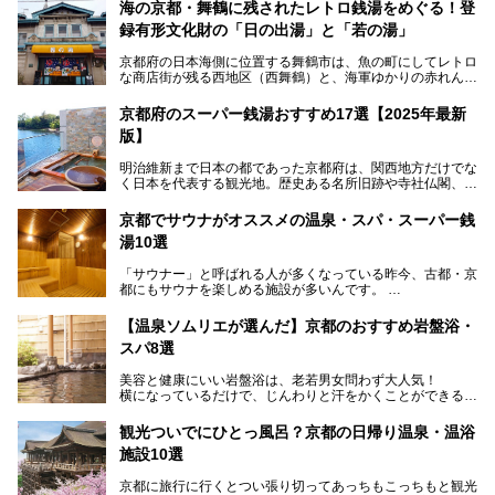
海の京都・舞鶴に残されたレトロ銭湯をめぐる！登
録有形文化財の「日の出湯」と「若の湯」
京都府の日本海側に位置する舞鶴市は、魚の町にしてレトロ
な商店街が残る西地区（西舞鶴）と、海軍ゆかりの赤れんが
パークや海上自衛隊施設のある東地区（東舞鶴）に分けられ
ます。今回案内するのは西地区に今も残る2軒の銭湯「日の
京都府のスーパー銭湯おすすめ17選【2025年最新
出湯」と「若の湯」。いずれも国の登録有形文化財に指定さ
版】
れた歴史ある建物でありながら、今も現役のお風呂屋さんで
す。
明治維新まで日本の都であった京都府は、関西地方だけでな
く日本を代表する観光地。歴史ある名所旧跡や寺社仏閣、そ
漁師町や商店街で働く人々を支えてきたこの2軒の銭湯とと
して古都ならではの文化が魅力です。
もに、立ち寄りたい舞鶴の観光スポットや温浴施設を紹介し
ます。
京都でサウナがオススメの温泉・スパ・スーパー銭
今回は、そんな京都府で2025年現在おすすめのスーパー銭
湯10選
湯を紹介します。
───
有名な観光名所のすぐ近くにある日帰り入浴施設から、山間
提供元：京都府舞鶴市【PR】
「サウナー」と呼ばれる人が多くなっている昨今、古都・京
部でレジャー気分を満喫できる温泉施設まで、好みのスーパ
この記事は京都府舞鶴市のPR記事です。
都にもサウナを楽しめる施設が多いんです。
ー銭湯を探してみてくださいね。
自分の好きなサウナを探すのもいいですが、さまざまなサウ
【温泉ソムリエが選んだ】京都のおすすめ岩盤浴・
ナを体感してみたいですよね。
スパ8選
今回は京都府の中心や郊外、温泉地にある施設など、サウナ
美容と健康にいい岩盤浴は、老若男女問わず大人気！
のある温浴施設を紹介します。
横になっているだけで、じんわりと汗をかくことができるの
で、簡単にデトックスができますよ♪
ぜひ参考にして、京都府の方や、観光に出かけた時などにサ
ウナを楽しみましょう！
観光ついでにひとっ風呂？京都の日帰り温泉・温浴
地元の方はもちろん、旅先としても人気の京都。
施設10選
観光のついでに岩盤浴のある温泉に浸かってリフレッシュす
るのも良さそうですね！
京都に旅行に行くとつい張り切ってあっちもこっちもと観光