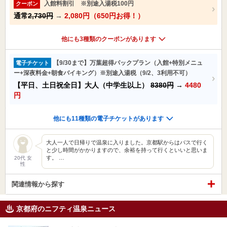
入館料割引 ※別途入湯税100円
クーポン
通常
2,730円
→
2,080円（650円お得！）
他にも3種類のクーポンがあります
【9/30まで】万葉超得パックプラン（入館+特別メニュ
電子チケット
ー+深夜料金+朝食バイキング）※別途入湯税（9/2、3利用不可）
【平日、土日祝全日】大人（中学生以上）
8380円
→
4480
円
他にも11種類の電子チケットがあります
大人一人で日帰りで温泉に入りました。京都駅からはバスで行く
と少し時間がかかりますので、余裕を持って行くといいと思いま
す。 …
20代 女
性
関連情報から探す
京都府のニフティ温泉ニュース