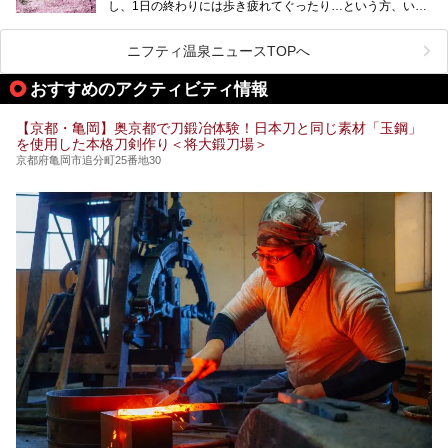
し、1日の終わりには歩き疲れてぐったり…という方、いま
今回は京都にある岩盤浴のある施設をピックアップしてご紹
せんか？（私です）
介します！
そんな疲れた身体には温泉です！京都には、市内にも郊外に
も素晴らしい温泉がたくさんあります。そこで、日帰り利用
ニフティ温泉ニュースTOPへ
できるおすすめの温泉・温浴施設をまとめてみました。
おすすめのアクティビティ情報
【京都・亀岡】奥京都で刀鍛冶体験！日本刀と同じ素材「玉鋼」
を使用した本格刀剣作り＜将大鍛刀場＞
京都府亀岡市追分町25番地30