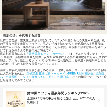
「美肌の湯」を代表する泉質
以前は重曹泉、重炭酸土類泉と呼ばれていた2つの泉質からなる炭酸水素塩泉。肌
の不要な皮脂や角質をとったり、毛穴の汚れを除いたりする効果がある重曹泉は、
各地でみられる「美肌の湯」の代表格といえる泉質。重炭酸土類泉は痛みをやわら
げて炎症を押さえる鎮静作用が特色です。
東京都町田市にある
「天然温泉 ロテン・ガーデン」
では、アルカリ性のナトリウ
ム-塩化物・炭酸水素塩泉を提供。炭酸水素塩泉による肌の老廃物を取り除く効果に
加え、アルカリ性によるクレンジング効果や塩化物泉による保温・保湿効果なども
あわせて得られる贅沢な泉質となっています。
清水五条駅の炭酸水素塩泉が楽しめる温泉、日帰り温泉、スーパー銭湯の中でも特
に人気があるのは、
天然温泉 花蛍の湯 ドーミーインPREMIUM京都駅前
、
京湯元
ハトヤ瑞鳳閣
、
三交イン京都八条口〈雅〉～四季乃湯～
などの施設です。ぜひ一度
は足を運んでみてください。
第20回ニフティ温泉年間ランキング2025
全国約2.2万件の中から頂点に選ばれた、2025年の人
気施設は…