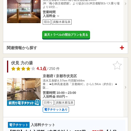
JR「梅小路京都西駅」より徒歩1分JR京都駅B3バス乗り場
より10分…
営業時間
入浴料金 ～
宿泊
炭酸水素塩泉
楽天トラベルの宿泊プランを見る
関連情報から探す
伏見 力の湯
お気に入
りに追加
4.1点
/ 250 件
京都府 / 京都市伏見区
清水五条駅4.57km
竹田駅468m
車： ■名神高速道路「京都南IC」から1.5Km（約5分） ■
阪…
営業時間 10:00～23:00
入浴料金 850円～
日帰り
炭酸水素塩泉
電子チケットあり
入浴料チケット
電子チケット