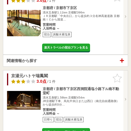
3.0点
/ 1 件
京都府 / 京都市下京区
清水五条駅1.11km
京都駅396m
ＪＲ京都駅「中央出口」から徒歩約３分名神高速道路 京都
南ＩＣから国道…
営業時間
入浴料金 ～
宿泊
炭酸水素塩泉
楽天トラベルの宿泊プランを見る
関連情報から探す
京湯元ハトヤ瑞鳳閣
お気に入
りに追加
3.0点
/ 1 件
京都府 / 京都市下京区西洞院通塩小路下ル南不動
堂町
清水五条駅1.58km
京都駅454m
JR京都駅下車、烏丸中央口または西口（南北自由通路側）
から徒歩約5分…
営業時間
入浴料金 ～
日帰り
宿泊
炭酸水素塩泉