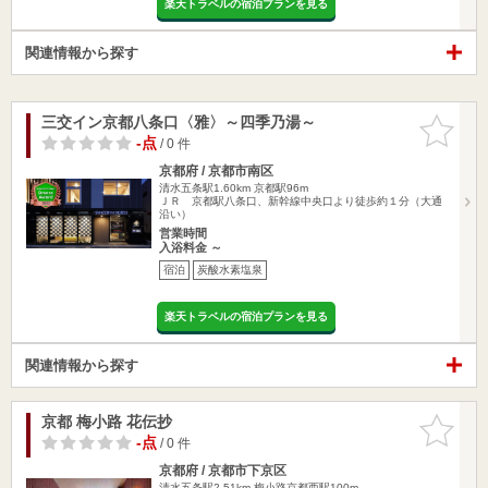
楽天トラベルの宿泊プランを見る
関連情報から探す
三交イン京都八条口〈雅〉～四季乃湯～
お気に入
りに追加
-点
/ 0 件
京都府 / 京都市南区
清水五条駅1.60km
京都駅96m
ＪＲ 京都駅八条口、新幹線中央口より徒歩約１分（大通
沿い）
営業時間
入浴料金 ～
宿泊
炭酸水素塩泉
楽天トラベルの宿泊プランを見る
関連情報から探す
京都 梅小路 花伝抄
お気に入
りに追加
-点
/ 0 件
京都府 / 京都市下京区
清水五条駅2.51km
梅小路京都西駅100m