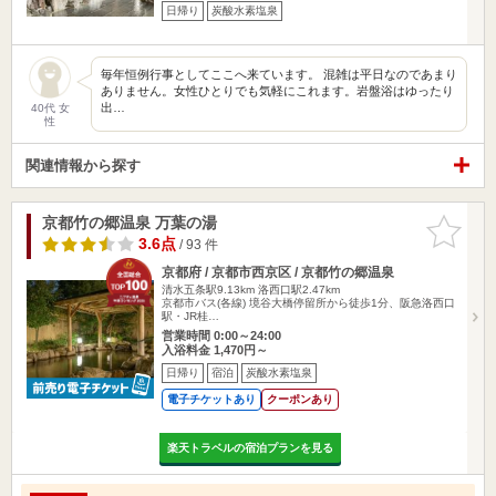
日帰り
炭酸水素塩泉
毎年恒例行事としてここへ来ています。 混雑は平日なのであまり
ありません。女性ひとりでも気軽にこれます。岩盤浴はゆったり
出…
40代 女
性
関連情報から探す
京都竹の郷温泉 万葉の湯
お気に入
りに追加
3.6点
/ 93 件
京都府 / 京都市西京区 / 京都竹の郷温泉
清水五条駅9.13km
洛西口駅2.47km
京都市バス(各線) 境谷大橋停留所から徒歩1分、阪急洛西口
駅・JR桂…
営業時間 0:00～24:00
入浴料金 1,470円～
日帰り
宿泊
炭酸水素塩泉
電子チケットあり
クーポンあり
楽天トラベルの宿泊プランを見る