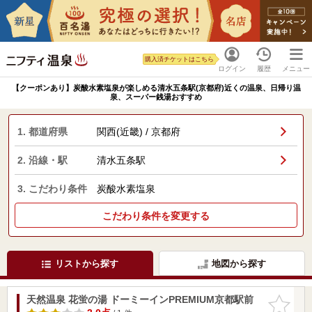
購入済チケットはこちら
ログイン
履歴
メニュー
【クーポンあり】炭酸水素塩泉が楽しめる清水五条駅(京都府)近くの温泉、日帰り温
泉、スーパー銭湯おすすめ
1. 都道府県
関西(近畿) / 京都府
2. 沿線・駅
清水五条駅
3. こだわり条件
炭酸水素塩泉
こだわり条件を変更する
リストから探す
地図から探す
天然温泉 花蛍の湯 ドーミーインPREMIUM京都駅前
お気に入
りに追加