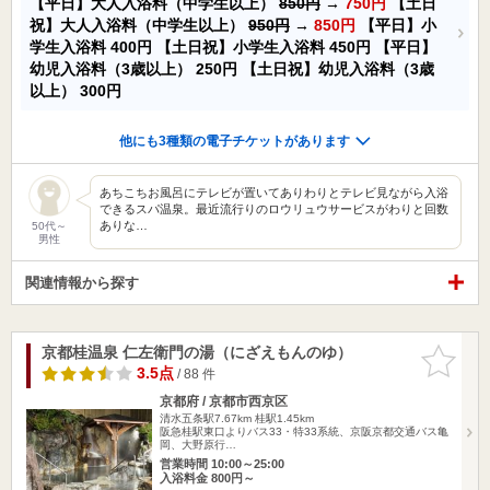
【平日】大人入浴料（中学生以上）
850円
→
750円
【土日
祝】大人入浴料（中学生以上）
950円
→
850円
【平日】小
学生入浴料
400円
【土日祝】小学生入浴料
450円
【平日】
幼児入浴料（3歳以上）
250円
【土日祝】幼児入浴料（3歳
以上）
300円
他にも3種類の電子チケットがあります
あちこちお風呂にテレビが置いてありわりとテレビ見ながら入浴
できるスパ温泉。最近流行りのロウリュウサービスがわりと回数
ありな…
50代～
男性
関連情報から探す
京都桂温泉 仁左衛門の湯（にざえもんのゆ）
お気に入
りに追加
3.5点
/ 88 件
京都府 / 京都市西京区
清水五条駅7.67km
桂駅1.45km
阪急桂駅東口よりバス33・特33系統、京阪京都交通バス亀
岡、大野原行…
営業時間 10:00～25:00
入浴料金 800円～