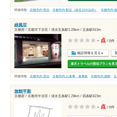
関連情報
京都市内 宿泊
京都市内 駅近（徒歩10分以内）
京都市内 
緑風荘
京都府 / 京都市下京区 /
清水五条駅1.20km
/
五条駅413m
- 点
/ 0件
施設情報を見る
楽天トラベルの宿泊プランを見
関連情報
京都市内 宿泊
京都市内 お食事・食事処
京都市内 旅館
五
旅館平新
京都府 / 京都市中京区 /
清水五条駅1.29km
/
四条駅423m
- 点
/ 0件