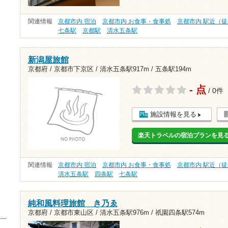
関連情報
京都市内 宿泊
京都市内 お食事・食事処
京都市内 駅近（徒
七条駅
京都駅
清水五条駅
新潟屋旅館
京都府 / 京都市下京区 /
清水五条駅917m
/
五条駅194m
- 点
/ 0件
施設情報を見る
楽天トラベルの宿泊プランを見
関連情報
京都市内 宿泊
京都市内 お食事・食事処
京都市内 駅近（徒
清水五条駅
四条駅
七条駅
純和風料理旅館 き乃ゑ
京都府 / 京都市東山区 /
清水五条駅976m
/
祇園四条駅574m