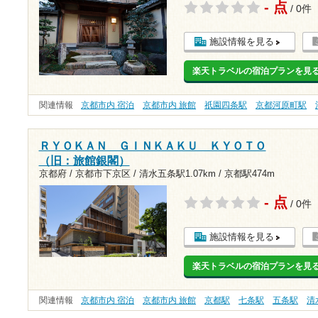
- 点
/ 0件
施設情報を見る
楽天トラベルの宿泊プランを見
関連情報
京都市内 宿泊
京都市内 旅館
祇園四条駅
京都河原町駅
ＲＹＯＫＡＮ ＧＩＮＫＡＫＵ ＫＹＯＴＯ
（旧：旅館銀閣）
京都府 / 京都市下京区 /
清水五条駅1.07km
/
京都駅474m
- 点
/ 0件
施設情報を見る
楽天トラベルの宿泊プランを見
関連情報
京都市内 宿泊
京都市内 旅館
京都駅
七条駅
五条駅
清