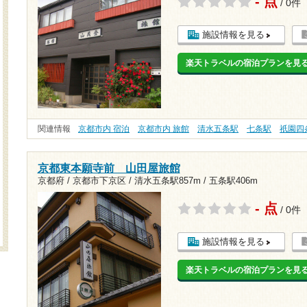
- 点
/ 0件
施設情報を見る
楽天トラベルの宿泊プランを見
関連情報
京都市内 宿泊
京都市内 旅館
清水五条駅
七条駅
祇園四
京都東本願寺前 山田屋旅館
京都府 / 京都市下京区 /
清水五条駅857m
/
五条駅406m
- 点
/ 0件
施設情報を見る
楽天トラベルの宿泊プランを見