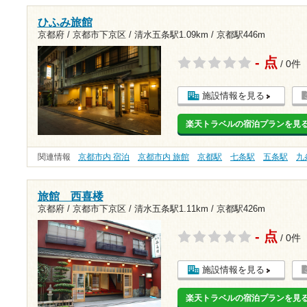
ひふみ旅館
京都府 / 京都市下京区 /
清水五条駅1.09km
/
京都駅446m
- 点
/ 0件
施設情報を見る
楽天トラベルの宿泊プランを見
関連情報
京都市内 宿泊
京都市内 旅館
京都駅
七条駅
五条駅
九
旅館 西喜楼
京都府 / 京都市下京区 /
清水五条駅1.11km
/
京都駅426m
- 点
/ 0件
施設情報を見る
楽天トラベルの宿泊プランを見