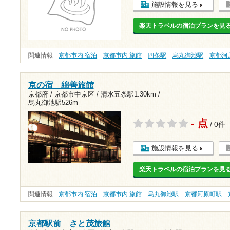
施設情報を見る
楽天トラベルの宿泊プランを見
関連情報
京都市内 宿泊
京都市内 旅館
四条駅
烏丸御池駅
京都河
京の宿 綿善旅館
京都府 / 京都市中京区 /
清水五条駅1.30km
/
烏丸御池駅526m
- 点
/ 0件
施設情報を見る
楽天トラベルの宿泊プランを見
関連情報
京都市内 宿泊
京都市内 旅館
烏丸御池駅
京都河原町駅
京都駅前 さと茂旅館