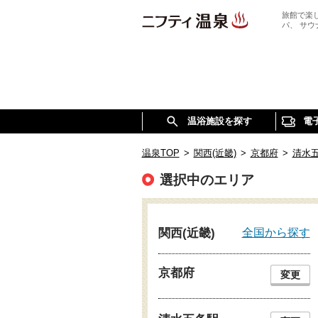
旅館で楽
パ、 サ
温浴施設を探す
電
温泉TOP
>
関西(近畿)
>
京都府
>
清水
選択中のエリア
全国から探す
関西(近畿)
京都府
変更