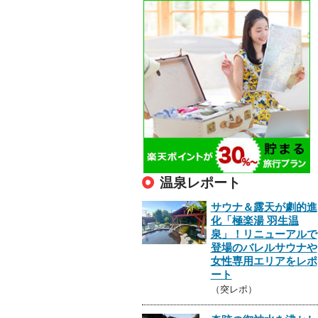
温泉レポート
サウナ＆露天が劇的進
化「極楽湯 羽生温
泉」！リニューアルで
登場のバレルサウナや
女性専用エリアをレポ
ート
（突レポ）