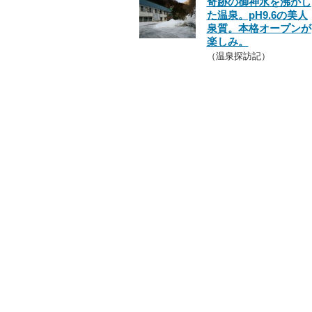
奇跡の御神水を沸かし
た温泉。pH9.6の美人
泉質。本格オープンが
楽しみ。
（温泉探訪記）