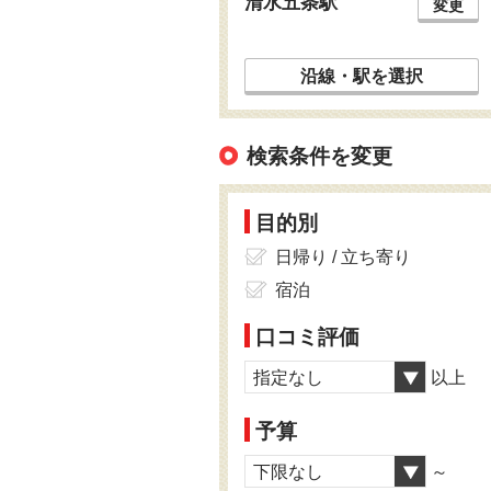
清水五条駅
変更
沿線・駅を選択
検索条件を変更
目的別
日帰り / 立ち寄り
宿泊
口コミ評価
指定なし
以上
予算
下限なし
～