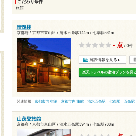
こだわり条件
旅館
晴鴨楼
京都府 / 京都市東山区 /
清水五条駅144m
/
七条駅581m
- 点
/ 0件
施設情報を見る
楽天トラベルの宿泊プランを見
関連情報
京都市内 宿泊
京都市内 旅館
清水五条駅
七条駅
五条駅
山茂登旅館
京都府 / 京都市東山区 /
清水五条駅394m
/
七条駅788m