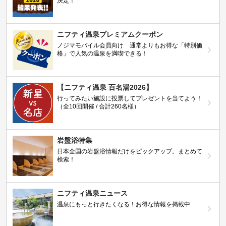
決定！
ニフティ温泉プレミアムクーポン
ノジマモバイル会員向け 通常よりもお得な「特別価
格」で人気の温泉を満喫できる！
【ニフティ温泉 百名湯2026】
行ってみたい施設に投票してプレゼントを当てよう！
（全10回開催 / 合計260名様）
岩盤浴特集
日本全国の岩盤浴情報だけをピックアップ。まとめて
検索！
ニフティ温泉ニュース
温泉にもっと行きたくなる！お得な情報を掲載中