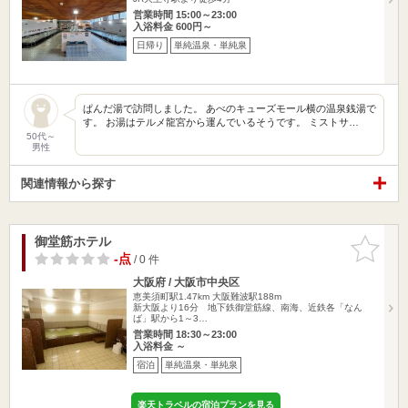
営業時間 15:00～23:00
入浴料金 600円～
日帰り
単純温泉・単純泉
ぱんだ湯で訪問しました。 あべのキューズモール横の温泉銭湯で
す。 お湯はテルメ龍宮から運んでいるそうです。 ミストサ…
50代～
男性
関連情報から探す
御堂筋ホテル
お気に入
りに追加
-点
/ 0 件
大阪府 / 大阪市中央区
恵美須町駅1.47km
大阪難波駅188m
新大阪より16分 地下鉄御堂筋線、南海、近鉄各「なん
ば」駅から1～3…
営業時間 18:30～23:00
入浴料金 ～
宿泊
単純温泉・単純泉
楽天トラベルの宿泊プランを見る