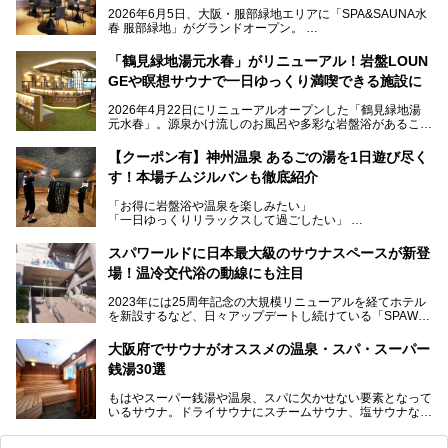
2026年6月5日、大阪・服部緑地エリアに「SPA&SAUNA水
春 服部緑地」がグランドオープン。
当初の計画から約5年の時を経て誕生した本施設は、温泉・
「鶴見緑地湯元水春」がリニューアル！岩盤LOUN
サウナ・岩盤浴・フィットネス・ラウンジ・レストランなど
GEや瞑想サウナで一日ゆっくり満喫できる施設に
を融合した、これまでの“水春”のイメージをさらに進化させ
た大型ウェルネス施設です。
2026年4月22日にリニューアルオープンした「鶴見緑地湯
元水春」。源泉かけ流しのお風呂や多彩な岩盤浴があること
今回はオープン前の内覧会に参加し、館内のこだわりポイン
で人気の施設ですが、リニューアルを経てこれまで以上
トを徹底取材してきました。
に“一日中くつろげる場所”としてパワーアップしています。
サウナー注目の3種のサウナや160cmの深水風呂、没入感の
【クーポン有】神州温泉 あるごの湯を1日遊び尽く
高い岩盤浴エリア、日本最大の台数を誇る最新AIフィットネ
す！本場チムジルバンも徹底紹介
今回のリニューアルでは、新たに登場した瞑想サウナをはじ
スマシンなど、見どころ満載の館内を詳しくご紹介します。
め、岩盤浴エリアや休憩スペースの充実、レストランなど、
「お得に岩盤浴や温泉を楽しみたい」
見どころが盛りだくさん。日常の疲れを癒やしたい方はもち
「一日ゆっくりリラックスして過ごしたい」
ろん、休日にゆったり過ごしたい方にもぴったりの内容とな
そんな方におすすめなのが、クーポンを使ってお得に長時間
っています。
利用できる「神州温泉 あるごの湯」です。
スパワールドに日本最大級のサウナスペースが新登
本記事では、そんなリニューアル後の注目ポイントを詳しく
場！温冷交代浴の動線にも注目
あるごの湯は、大阪府豊中市にある日帰り温浴施設で、阪急
紹介します。これから「鶴見緑地湯元水春」に訪れる方や、
宝塚線「三国駅」から徒歩約10分とアクセスも良好です。
より満足度の高い過ごし方をしたい方はぜひお読みくださ
2023年には25周年記念の大規模リニューアルを経てホテル
チムジルバン（岩盤浴）を中心に、発汗・リラックス・漫画
い。
を新設するなど、日々アップデートし続けている「SPAWO
タイムまで満喫できる長時間滞在型の施設なので、一日中ゆ
RLD HOTEL＆RESORT」（以下スパワールド）。
ったりと過ごしたいときにおすすめ。大うちわやタオルによ
そんなスパワールドが2025年11月15日（土）に、新たな浴
る迫力ある熱波パフォーマンスも毎日行われており、“とと
大阪府でサウナがオススメの温泉・スパ・スーパー
室や日本最大級140人収容の大規模サウナを携えてリニュー
のう”体験をしっかり楽しめるのもポイントです。
銭湯30選
アルオープン！浴室である4F・6Fそれぞれにリニューアル
が施されており、その総工費はなんと13.5億円！
さらに館内でくつろぐだけでなく、隣接するビルにはカラオ
もはやスーパー銭湯や温泉、スパに欠かせない要素となって
大規模リニューアルの全容を確認すべく、リニューアルプレ
ケやボウリングといった遊び場もあり、友人同士やカップル
いるサウナ。ドライサウナにスチームサウナ、塩サウナな
オープンイベントに行ってきました！今回はそのリニューア
で“遊び+癒し”の一日を過ごすのにもぴったり。
ど、いくつか異なるタイプが楽しめたり、水風呂や外気浴ス
ル部分の概要をお届けします。
ペース、ロウリュウなど、心ゆくまで楽しむためのサービス
今回は、あるごの湯を訪問し、チムジルバンやお風呂、食事