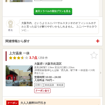
楽天トラベルの宿泊プランを見る
大阪市内、というよりユニバーサルスタジオのオフィシャルホテ
ルと言ったほうが解りやすいかもしれません。 ユニバーサルタウ
ンに…
匿名
関連情報から探す
上方温泉 一休
お気に入
りに追加
3.7点
/ 259 件
大阪府 / 大阪市此花区
恵美須町駅7.13km
安治川口駅1.22km
JR環状線/阪神なんば線「西九条」駅下車 一休送迎バス利
用または、…
営業時間 10:00～24:00
入浴料金 750円～
日帰り
単純温泉・単純泉
クーポンあり
大人入館料50円引き
クーポン