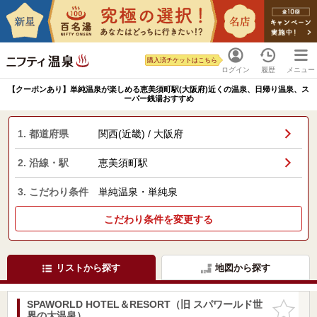
購入済チケットはこちら
ログイン
履歴
メニュー
【クーポンあり】単純温泉が楽しめる恵美須町駅(大阪府)近くの温泉、日帰り温泉、ス
ーパー銭湯おすすめ
1. 都道府県
関西(近畿) / 大阪府
2. 沿線・駅
恵美須町駅
3. こだわり条件
単純温泉・単純泉
こだわり条件を変更する
リストから探す
地図から探す
SPAWORLD HOTEL＆RESORT（旧 スパワールド世
お気に入
界の大温泉）
りに追加