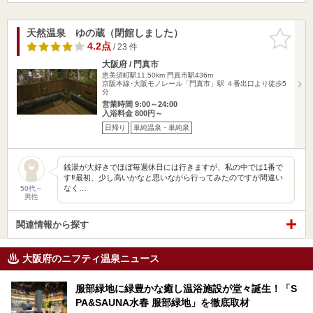
天然温泉 ゆの蔵（閉館しました）
お気に入
りに追加
4.2点
/ 23 件
大阪府 / 門真市
恵美須町駅11.50km
門真市駅436m
京阪本線･大阪モノレール「門真市」駅 ４番出口より徒歩5
分
営業時間 9:00～24:00
入浴料金 800円～
日帰り
単純温泉・単純泉
銭湯が大好きでほぼ毎週休日には行きますが、私の中では1番で
す‼️最初、少し高いかなと思いながら行ってみたのですが間違い
なく…
50代～
男性
関連情報から探す
大阪府のニフティ温泉ニュース
服部緑地に緑豊かな癒し温浴施設が堂々誕生！「S
PA&SAUNA水春 服部緑地」を徹底取材