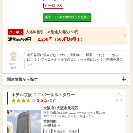
クーポンあり
楽天トラベルの宿泊プランを見る
入浴料割引 ※別途入湯税150円
クーポン
通常
2,750円
→
2,250円（500円お得！）
梅田界隈に温泉がないので、環状線に一駅乗ってたまにこちら
に。 シンフォニーホールでのコンサート前にゆっくり時間を過ご
して…
50代～
女性
関連情報から探す
ホテル京阪 ユニバーサル・タワー
お気に入
りに追加
3.5点
/ 3 件
大阪府 / 大阪市此花区
恵美須町駅6.32km
ユニバーサルシティ駅70m
JRユニバーサルシティ駅より徒歩すぐ
営業時間
入浴料金 ～
宿泊
単純温泉・単純泉