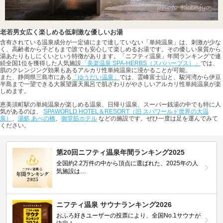
老若男女広く楽しめる低刺激な優しいお湯
含有されている温泉成分が一定値にまで達していない「単純温泉」は、刺激が少な
く、高齢者から子どもまで誰でも安心して楽しめるお湯です。その優しい泉質から
湯あたりもしにくいという特徴があります。「ニフティ温泉」年間ランキングで連
続全国1位を獲得した人気施設
「美楽温泉 SPA-HERBS（スパハーブス）」
では、
肌のクレンジング効果もあるアルカリ性単純温泉に浸かることが可能。
また、静岡県三島市にある
「ゆうだい温泉」
では、霊峰富士山と、駿河湾から伊豆
半島まで一望できる大展望露天風呂で肌ざわりがやさしいアルカリ性単純温泉が楽
しめます。
恵美須町駅の単純温泉が楽しめる温泉、日帰り温泉、スーパー銭湯の中でも特に人
気があるのは、
SPAWORLD HOTEL＆RESORT（旧 スパワールド世界の大温
泉）
、
湯処 あべの橋
、
御堂筋ホテル
などの施設です。ぜひ一度は足を運んでみて
ください。
第20回ニフティ温泉年間ランキング2025
全国約2.2万件の中から頂点に選ばれた、2025年の人
気施設は…
ニフティ温泉 サウナランキング2026
おふろ好きユーザーの投票により、全国No.1サウナが