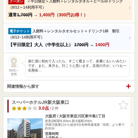
＜平日限定＞入館料＋レンタルタオル＋ビールorドリンク
クーポン
（8/12～14利用不可）
通常
1,700円
→
1,400円（300円お得！）
入館料＋レンタルタオルセット＋ドリンク1杯 割引
電子チケット
（8/12~14利用不可）
【平日限定】大人（中学生以上）
1700円
→
1400円
薬仁湯に初めて入ったら、すごく暖まって、皮膚にもいいみたい
です。また、来月も、行こうと思います。店員の方が、いつも一
生懸命…
50代～
女性
関連情報から探す
スーパーホテルJR新大阪東口
お気に入
りに追加
3.0点
/ 2 件
大阪府 / 大阪市東淀川区東中島1丁目
恵美須町駅8.80km
新大阪駅359m
JR新大阪東口から徒歩5分名神高速道路「吹田」より車で
約30分
営業時間
入浴料金 ～