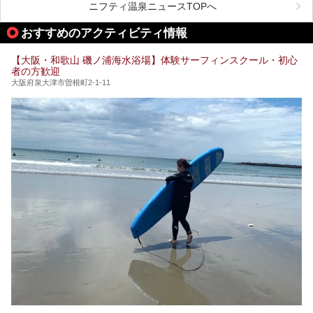
が充実した施設も多くみられます。
ニフティ温泉ニュースTOPへ
処にいたるまで魅力をたっぷり堪能してきたので、その全容
を詳しく紹介します！
今回はそんなサウナにこだわった、大阪府内のオススメ温
おすすめのアクティビティ情報
泉・銭湯・スパを30件紹介したいと思います！
【大阪・和歌山 磯ノ浦海水浴場】体験サーフィンスクール・初心
者の方歓迎
大阪府泉大津市曽根町2-1-11