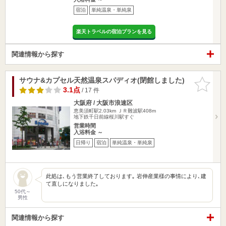
宿泊
単純温泉・単純泉
楽天トラベルの宿泊プランを見る
関連情報から探す
サウナ&カプセル天然温泉スパディオ(閉館しました)
お気に入
りに追加
3.1点
/ 17 件
大阪府 / 大阪市浪速区
恵美須町駅2.03km
ＪＲ難波駅408m
地下鉄千日前線桜川駅すぐ
営業時間
入浴料金 ～
日帰り
宿泊
単純温泉・単純泉
此処は､もう営業終了しております｡ 岩伸産業様の事情により､建
て直しになりました｡
50代～
男性
関連情報から探す