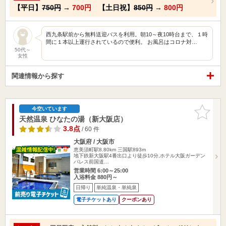
【平日】
750円
→
700円
【土日祝】
850円
→
800円
西九条駅前から無料送迎バスを利用。朝10～夜10時台まで、１時
間に１本以上運行されているので便利。 お風呂はコロナ対…
50代～
女性
関連情報から探す
お気に入
今空いています
りに追加
天然温泉 ひなたの湯（新大阪店）
3.8点
/ 60 件
大阪府 / 大阪市
恵美須町駅8.80km
三国駅893m
地下鉄新大阪駅4番出口より徒歩10分,ホテル大阪ガーデン
パレス前国道…
営業時間 6:00～25:00
入浴料金 880円～
日帰り
単純温泉・単純泉
電子チケットあり
クーポンあり