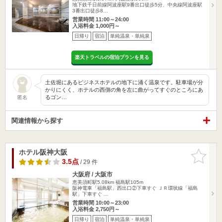
地下鉄千日前線阿波座駅9番出口徒歩5分、中央線阿波座駅
3番出口徒歩8…
営業時間 11:00～24:00
入浴料金 1,000円～
日帰り
宿泊
単純温泉・単純泉
楽天トラベルの宿泊プランを見る
土佐堀にあるビジネスホテルの地下に涌く温泉です。駐車場が分
かりにくく、ホテルの西側の角を左に曲がってすぐのところにあ
るゴン…
匿名
関連情報から探す
ホテル阪神大阪
お気に入
りに追加
3.5点
/ 29 件
大阪府 / 大阪市
恵美須町駅5.08km
福島駅105m
阪神電車「福島駅」西出口②下車すぐ ＪＲ環状線「福島
駅」下車すぐ …
営業時間 10:00～23:00
入浴料金 2,750円～
日帰り
宿泊
単純温泉・単純泉