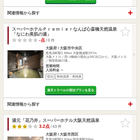
関連情報から探す
スーパーホテルＰｒｅｍｉｅｒなんば心斎橋天然温泉
お気に入
「なにわ美肌の湯」
りに追加
-点
/ 0 件
大阪府 / 大阪市中央区
恵美須町駅1.96km
大阪難波駅357m
大阪メトロ／四つ橋線の場合は26C出口から、大阪メトロ
／御堂筋線の場…
営業時間
入浴料金 ～
宿泊
単純温泉・単純泉
楽天トラベルの宿泊プランを見る
関連情報から探す
湯元「花乃井」スーパーホテル大阪天然温泉
お気に入
りに追加
3.2点
/ 43 件
大阪府 / 大阪市西区
恵美須町駅3.97km
阿波座駅500m