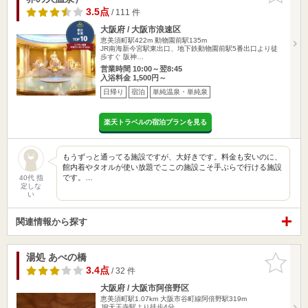
3.5点
/ 111 件
大阪府 / 大阪市浪速区
恵美須町駅422m
動物園前駅135m
JR南海新今宮駅東出口、地下鉄動物園前駅5番出口より徒
歩すぐ 阪神…
営業時間 10:00～翌8:45
入浴料金 1,500円～
日帰り
宿泊
単純温泉・単純泉
楽天トラベルの宿泊プランを見る
もうずっと通ってる施設ですが、大好きです。料金も安いのに、
館内着やタオルが使い放題でここの施設こそ手ぶらで行ける施設
です。…
40代 指
定しな
い
関連情報から探す
湯処 あべの橋
お気に入
りに追加
3.4点
/ 32 件
大阪府 / 大阪市阿倍野区
恵美須町駅1.07km
大阪市谷町線阿倍野駅319m
JR天王寺駅より徒歩4分