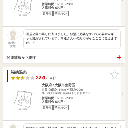
営業時間 15:00～23:00
入浴料金 600円～
日帰り
子連れOK
長居公園の帰りに寄りました。銭湯に必要なすべての要素がギュ
ッと凝縮されています。常連さんへの対応がそこここに見えます
が、ビ…
50代～
女性
関連情報から探す
福徳温泉
お気に入
りに追加
2.8点
/ 14 件
大阪府 / 大阪市生野区
恵美須町駅4.24km
南巽駅609m
地下鉄千日前線 南巽駅より徒歩約7分
営業時間 15:00～23:00
入浴料金 600円～
日帰り
子連れOK
軟水なので肌、髪がサラサラツルツルになりました！！おっちゃ