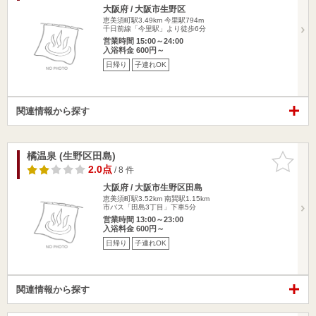
大阪府 / 大阪市生野区
恵美須町駅3.49km
今里駅794m
千日前線「今里駅」より徒歩6分
営業時間 15:00～24:00
入浴料金 600円～
日帰り
子連れOK
関連情報から探す
橘温泉 (生野区田島)
お気に入
りに追加
2.0点
/ 8 件
大阪府 / 大阪市生野区田島
恵美須町駅3.52km
南巽駅1.15km
市バス「田島3丁目」下車5分
営業時間 13:00～23:00
入浴料金 600円～
日帰り
子連れOK
関連情報から探す