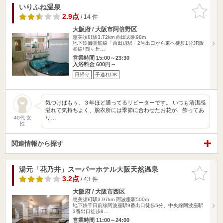
いりふね温泉
お気に入
りに追加
2.9点
/ 14 件
大阪府 / 大阪市阿倍野区
恵美須町駅3.72km
西田辺駅98m
地下鉄御堂筋線「西田辺駅」2号出口から東へ徒歩1分JR阪
和線｢鶴ヶ丘…
営業時間 15:00～23:30
入浴料金 600円～
日帰り
子連れOK
気づけばもぅ、３年ほど通ってるリピーターです。 いつも清潔感
溢れて気持ちよく、脱衣所には季節に合わせたお花が、飾ってあ
り…
40代 女
性
関連情報から探す
湯元「花乃井」スーパーホテル大阪天然温泉
お気に入
りに追加
3.2点
/ 43 件
大阪府 / 大阪市西区
恵美須町駅3.97km
阿波座駅500m
地下鉄千日前線阿波座駅9番出口徒歩5分、中央線阿波座駅
3番出口徒歩8…
営業時間 11:00～24:00