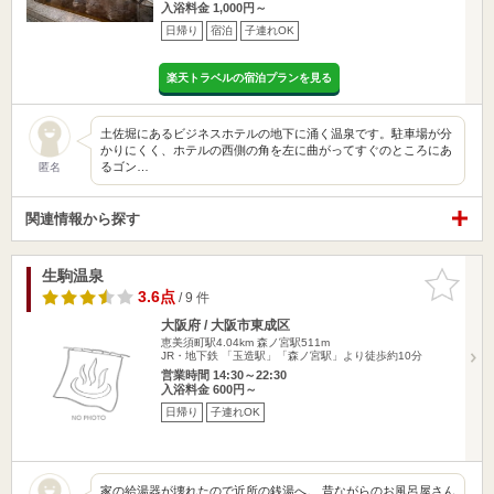
入浴料金 1,000円～
日帰り
宿泊
子連れOK
楽天トラベルの宿泊プランを見る
土佐堀にあるビジネスホテルの地下に涌く温泉です。駐車場が分
かりにくく、ホテルの西側の角を左に曲がってすぐのところにあ
るゴン…
匿名
関連情報から探す
生駒温泉
お気に入
りに追加
3.6点
/ 9 件
大阪府 / 大阪市東成区
恵美須町駅4.04km
森ノ宮駅511m
JR・地下鉄 「玉造駅」「森ノ宮駅」より徒歩約10分
営業時間 14:30～22:30
入浴料金 600円～
日帰り
子連れOK
家の給湯器が壊れたので近所の銭湯へ。 昔ながらのお風呂屋さん