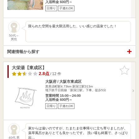
入浴料金 600円～
日帰り
子連れOK
限られた空間を最大限活用した、いい感じの温泉でした！
50代～
男性
関連情報から探す
大栄湯【東成区】
お気に入
りに追加
2.8点
/ 12 件
大阪府 / 大阪市東成区
恵美須町駅4.73km
新深江駅313m
地下鉄千日前線「新深江駅」下車、徒歩5分
営業時間 15:00～24:00
入浴料金 600円～
日帰り
子連れOK
家からは遠いのですが、たまたま仕事帰りに立ち寄りましたが、
薬草風呂がありとても良かったです。 洗い場も綺麗で、さっぱり
出…
40代 男