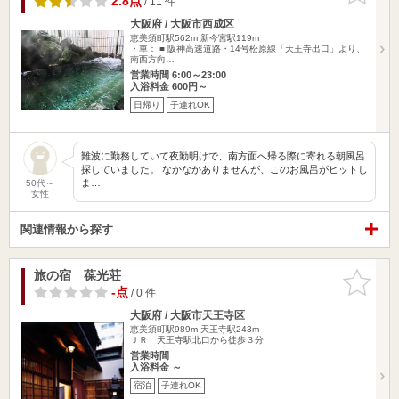
2.8点
/ 11 件
大阪府 / 大阪市西成区
恵美須町駅562m
新今宮駅119m
・車： ■ 阪神高速道路・14号松原線「天王寺出口」より、
南西方向…
営業時間 6:00～23:00
入浴料金 600円～
日帰り
子連れOK
難波に勤務していて夜勤明けで、南方面へ帰る際に寄れる朝風呂
探していました。 なかなかありませんが、このお風呂がヒットし
ま…
50代～
女性
関連情報から探す
旅の宿 葆光荘
お気に入
りに追加
-点
/ 0 件
大阪府 / 大阪市天王寺区
恵美須町駅989m
天王寺駅243m
ＪＲ 天王寺駅北口から徒歩３分
営業時間
入浴料金 ～
宿泊
子連れOK