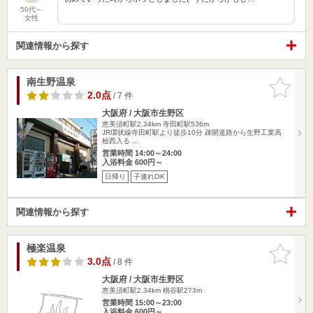
50代～
女性
関連情報から探す
南生野温泉
お気に入
りに追加
2.0点
/ 7 件
大阪府 / 大阪市生野区
恵美須町駅2.34km
寺田町駅536m
JR環状線寺田町駅より徒歩10分 疎開道路から生野工業高
校西入る …
営業時間 14:00～24:00
入浴料金 600円～
日帰り
子連れOK
関連情報から探す
極楽温泉
お気に入
りに追加
3.0点
/ 8 件
大阪府 / 大阪市生野区
恵美須町駅2.34km
桃谷駅273m
営業時間 15:00～23:00
入浴料金 600円～