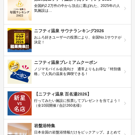
全国約2.2万件の中から頂点に選ばれた、2025年の人
気施設は…
ニフティ温泉 サウナランキング2026
おふろ好きユーザーの投票により、全国No.1サウナが
決定！
ニフティ温泉プレミアムクーポン
ノジマモバイル会員向け 通常よりもお得な「特別価
格」で人気の温泉を満喫できる！
【ニフティ温泉 百名湯2026】
行ってみたい施設に投票してプレゼントを当てよう！
（全10回開催 / 合計260名様）
岩盤浴特集
日本全国の岩盤浴情報だけをピックアップ。まとめて