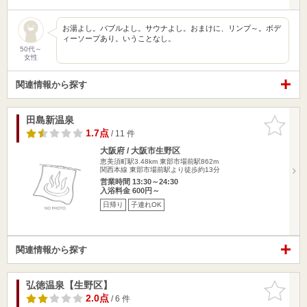
お湯よし。バブルよし。サウナよし。おまけに、リンプ～。ボデ
ィーソープあり。いうことなし。
50代～
女性
関連情報から探す
田島新温泉
お気に入
りに追加
1.7点
/ 11 件
大阪府 / 大阪市生野区
恵美須町駅3.48km
東部市場前駅862m
関西本線 東部市場前駅より徒歩約13分
営業時間 13:30～24:30
入浴料金 600円～
日帰り
子連れOK
関連情報から探す
弘徳温泉【生野区】
お気に入
りに追加
2.0点
/ 6 件