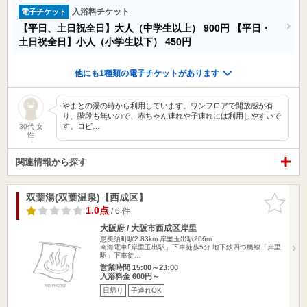
入浴料チケット
電子チケット
【平日、土日祝全日】大人（中学生以上）
900円
【平日・
土日祝全日】小人（小学生以下）
450円
他にも1種類の電子チケットがあります
やまとの湯の時から利用しています。ワンフロアで開放感が有
り、階段も無いので、赤ちゃん連れや子連れには利用しやすいで
す。ロビ…
30代 女
性
関連情報から探す
双葉湯(双葉温泉)【西成区】
お気に入
りに追加
1.0点
/ 6 件
大阪府 / 大阪市西成区岸里
恵美須町駅2.83km
岸里玉出駅206m
南海電車｢岸里玉出駅」下車徒歩5分 地下鉄四つ橋線「岸里
駅」下車徒…
営業時間 15:00～23:00
入浴料金 600円～
日帰り
子連れOK