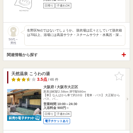
日帰り
子連れOK
生野区No1ではないでしょうか。 脱衣場は広々としていて脱衣箱
は70以上、浴場には高温サウナ・スチームサウナ・水風呂・深…
50代～
男性
関連情報から探す
天然温泉 こうわの湯
お気に入
りに追加
3.5点
/ 46 件
大阪府 / 大阪市大正区
恵美須町駅2.58km
津守駅680m
【車】なんばから車で約10分 【電車・バス】 大正駅から
バス、バ…
営業時間 10:00～24:30
入浴料金 900円～
日帰り
子連れOK
電子チケットあり