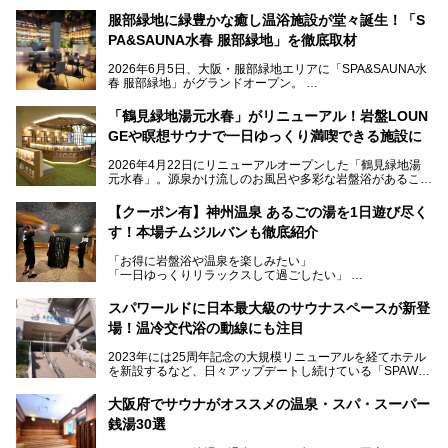
服部緑地に緑豊かな癒し温浴施設が堂々誕生！「S
PA&SAUNA水春 服部緑地」を徹底取材
2026年6月5日、大阪・服部緑地エリアに「SPA&SAUNA水
春 服部緑地」がグランドオープン。
当初の計画から約5年の時を経て誕生した本施設は、温泉・
「鶴見緑地湯元水春」がリニューアル！岩盤LOUN
サウナ・岩盤浴・フィットネス・ラウンジ・レストランなど
GEや瞑想サウナで一日ゆっくり満喫できる施設に
を融合した、これまでの“水春”のイメージをさらに進化させ
た大型ウェルネス施設です。
2026年4月22日にリニューアルオープンした「鶴見緑地湯
元水春」。源泉かけ流しのお風呂や多彩な岩盤浴があること
今回はオープン前の内覧会に参加し、館内のこだわりポイン
で人気の施設ですが、リニューアルを経てこれまで以上
トを徹底取材してきました。
に“一日中くつろげる場所”としてパワーアップしています。
サウナー注目の3種のサウナや160cmの深水風呂、没入感の
【クーポン有】神州温泉 あるごの湯を1日遊び尽く
高い岩盤浴エリア、日本最大の台数を誇る最新AIフィットネ
す！本場チムジルバンも徹底紹介
今回のリニューアルでは、新たに登場した瞑想サウナをはじ
スマシンなど、見どころ満載の館内を詳しくご紹介します。
め、岩盤浴エリアや休憩スペースの充実、レストランなど、
「お得に岩盤浴や温泉を楽しみたい」
見どころが盛りだくさん。日常の疲れを癒やしたい方はもち
「一日ゆっくりリラックスして過ごしたい」
ろん、休日にゆったり過ごしたい方にもぴったりの内容とな
そんな方におすすめなのが、クーポンを使ってお得に長時間
っています。
利用できる「神州温泉 あるごの湯」です。
スパワールドに日本最大級のサウナスペースが新登
本記事では、そんなリニューアル後の注目ポイントを詳しく
場！温冷交代浴の動線にも注目
あるごの湯は、大阪府豊中市にある日帰り温浴施設で、阪急
紹介します。これから「鶴見緑地湯元水春」に訪れる方や、
宝塚線「三国駅」から徒歩約10分とアクセスも良好です。
より満足度の高い過ごし方をしたい方はぜひお読みくださ
2023年には25周年記念の大規模リニューアルを経てホテル
チムジルバン（岩盤浴）を中心に、発汗・リラックス・漫画
い。
を新設するなど、日々アップデートし続けている「SPAWO
タイムまで満喫できる長時間滞在型の施設なので、一日中ゆ
RLD HOTEL＆RESORT」（以下スパワールド）。
ったりと過ごしたいときにおすすめ。大うちわやタオルによ
そんなスパワールドが2025年11月15日（土）に、新たな浴
る迫力ある熱波パフォーマンスも毎日行われており、“とと
大阪府でサウナがオススメの温泉・スパ・スーパー
室や日本最大級140人収容の大規模サウナを携えてリニュー
のう”体験をしっかり楽しめるのもポイントです。
銭湯30選
アルオープン！浴室である4F・6Fそれぞれにリニューアル
が施されており、その総工費はなんと13.5億円！
さらに館内でくつろぐだけでなく、隣接するビルにはカラオ