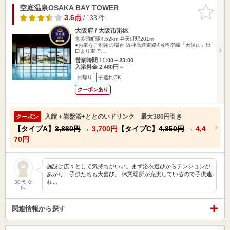
空庭温泉OSAKA BAY TOWER
お気に入
りに追加
3.6点
/ 133 件
大阪府 / 大阪市港区
恵美須町駅4.52km
弁天町駅201m
●お車をご利用の場合 阪神高速道路4号湾岸線「天保山」出
口より車で…
営業時間 11:00～23:00
入浴料金 2,460円～
日帰り
子連れOK
クーポンあり
入館＋岩盤浴+ととのいドリンク 最大380円引き
クーポン
【タイプA】
3,860円
→
3,700円
【タイプC】
4,850円
→
4,4
70円
施設は広々として気持ちがいい。まず浴衣選びからテンションが
あがり、子供たちも大喜び。 休憩場所が充実しているので子供連
れ…
30代 女
性
関連情報から探す