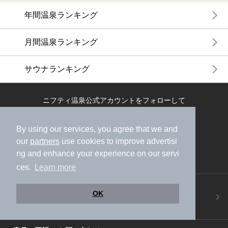
年間温泉ランキング
月間温泉ランキング
サウナランキング
ニフティ温泉公式アカウントをフォローして
おトク情報やクーポン情報を受け取ろう
By using our services, you agree that we and
our
partners
use cookies to improve advertisi
ng and enhance your experience on our servi
ces.
Learn more
ニフティ温泉アプリ
OK
地図から温泉検索！お得な限定クーポンも！
今すぐダウンロード！