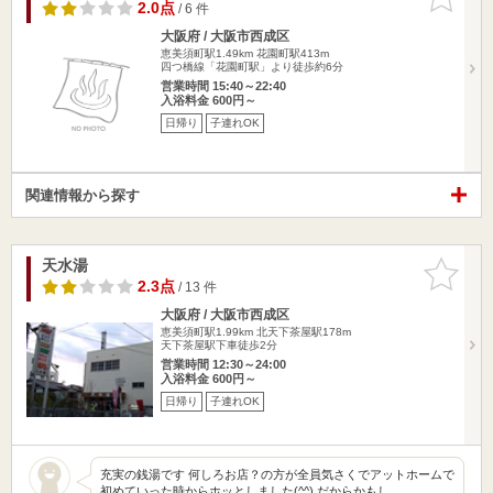
りに追加
2.0点
/ 6 件
大阪府 / 大阪市西成区
恵美須町駅1.49km
花園町駅413m
四つ橋線「花園町駅」より徒歩約6分
営業時間 15:40～22:40
入浴料金 600円～
日帰り
子連れOK
関連情報から探す
天水湯
お気に入
りに追加
2.3点
/ 13 件
大阪府 / 大阪市西成区
恵美須町駅1.99km
北天下茶屋駅178m
天下茶屋駅下車徒歩2分
営業時間 12:30～24:00
入浴料金 600円～
日帰り
子連れOK
充実の銭湯です 何しろお店？の方が全員気さくでアットホームで
初めていった時からホッとしました(^^) だからかもし…