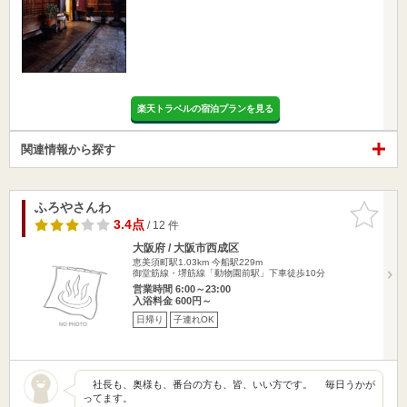
楽天トラベルの宿泊プランを見る
関連情報から探す
ふろやさんわ
お気に入
りに追加
3.4点
/ 12 件
大阪府 / 大阪市西成区
恵美須町駅1.03km
今船駅229m
御堂筋線・堺筋線「動物園前駅」下車徒歩10分
営業時間 6:00～23:00
入浴料金 600円～
日帰り
子連れOK
社長も、奥様も、番台の方も、皆、いい方です。 毎日うかが
ってます。