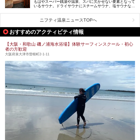
もはやスーパー銭湯や温泉、スパに欠かせない要素となって
大規模リニューアルの全容を確認すべく、リニューアルプレ
ケやボウリングといった遊び場もあり、友人同士やカップル
いるサウナ。ドライサウナにスチームサウナ、塩サウナな
オープンイベントに行ってきました！今回はそのリニューア
で“遊び+癒し”の一日を過ごすのにもぴったり。
ど、いくつか異なるタイプが楽しめたり、水風呂や外気浴ス
ル部分の概要をお届けします。
ペース、ロウリュウなど、心ゆくまで楽しむためのサービス
今回は、あるごの湯を訪問し、チムジルバンやお風呂、食事
が充実した施設も多くみられます。
ニフティ温泉ニュースTOPへ
処にいたるまで魅力をたっぷり堪能してきたので、その全容
を詳しく紹介します！
今回はそんなサウナにこだわった、大阪府内のオススメ温
おすすめのアクティビティ情報
泉・銭湯・スパを30件紹介したいと思います！
【大阪・和歌山 磯ノ浦海水浴場】体験サーフィンスクール・初心
者の方歓迎
大阪府泉大津市曽根町2-1-11