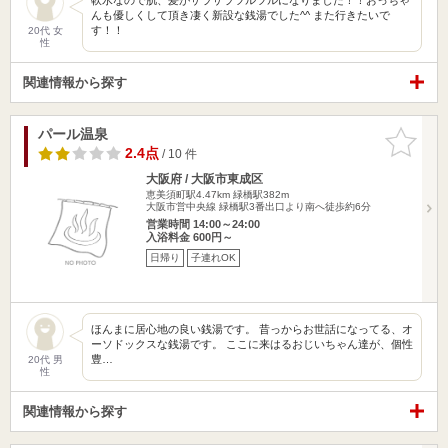
んも優しくして頂き凄く新設な銭湯でした^^ また行きたいで
す！！
20代 女
性
関連情報から探す
パール温泉
お気に入
りに追加
2.4点
/ 10 件
大阪府 / 大阪市東成区
恵美須町駅4.47km
緑橋駅382m
大阪市営中央線 緑橋駅3番出口より南へ徒歩約6分
営業時間 14:00～24:00
入浴料金 600円～
日帰り
子連れOK
ほんまに居心地の良い銭湯です。 昔っからお世話になってる、オ
ーソドックスな銭湯です。 ここに来はるおじいちゃん達が、個性
豊…
20代 男
性
関連情報から探す