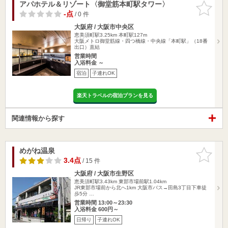
アパホテル＆リゾート〈御堂筋本町駅タワー〉
お気に入
りに追加
-点
/ 0 件
大阪府 / 大阪市中央区
恵美須町駅3.25km
本町駅127m
大阪メトロ御堂筋線・四つ橋線・中央線「本町駅」（18番
出口）直結
営業時間
入浴料金 ～
宿泊
子連れOK
楽天トラベルの宿泊プランを見る
関連情報から探す
めがね温泉
お気に入
りに追加
3.4点
/ 15 件
大阪府 / 大阪市生野区
恵美須町駅3.43km
東部市場前駅1.04km
JR東部市場前から北へ1km 大阪市バス→田島3丁目下車徒
歩5分 …
営業時間 13:00～23:30
入浴料金 600円～
日帰り
子連れOK