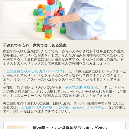
子連れでも安心！家族で楽しめる温泉
家族でのんびり温泉に行きたくても、赤ちゃんや小さなお子様を連れての温泉
や外泊は、やはり不安が大きいもの。そんなお悩みをお持ちの方でも安心して
利用できる、子連れ家族に優しい温泉がおすすめ。せっかくの癒しの温泉、お
子さんも大人もリラックスして家族団らんの時間を楽しみましょう！
「
美楽温泉 SPA-HERBS(スパハーブス)
」は、子連れ家族に嬉しいキッズルーム
が用意されており、小さなお子さんがいても安心して過ごすことができます。
また、リラックススペースやコミックスペースでゆったりすることもできま
す。
草加駅・竹ノ塚駅より送迎バスがある「
竜泉寺の湯 草加谷塚店
」では、ちびっ
この湯(天然温泉)は、おむつの取れていない小さなお子様が入れるお風呂もご用
意。キッズコーナーもあり家族みんなで温泉を楽しむことができます。
恵美須町駅の子連れOKな温泉、日帰り温泉、スーパー銭湯の中でも特に人気が
あるのは、
入船温泉（萩之茶屋）
、
旅の宿 葆光荘
、
ふろやさんわ
などの施設
です。ぜひ一度は足を運んでみてください。
第20回ニフティ温泉年間ランキング2025