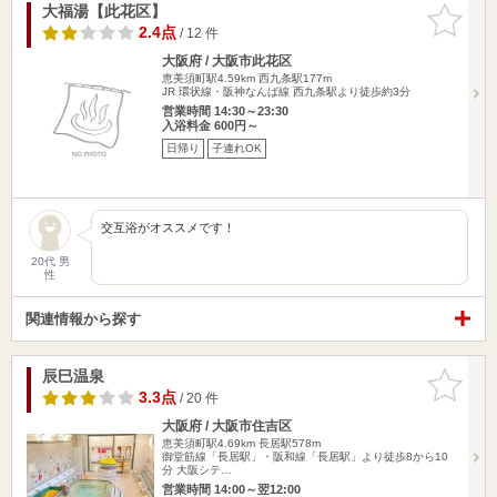
大福湯【此花区】
お気に入
りに追加
2.4点
/ 12 件
大阪府 / 大阪市此花区
恵美須町駅4.59km
西九条駅177m
JR 環状線・阪神なんば線 西九条駅より徒歩約3分
営業時間 14:30～23:30
入浴料金 600円～
日帰り
子連れOK
交互浴がオススメです！
20代 男
性
関連情報から探す
辰巳温泉
お気に入
りに追加
3.3点
/ 20 件
大阪府 / 大阪市住吉区
恵美須町駅4.69km
長居駅578m
御堂筋線「長居駅」・阪和線「長居駅」より徒歩8から10
分 大阪シテ…
営業時間 14:00～翌12:00