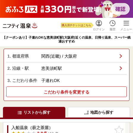
購入済チケットはこちら
ログイン
履歴
メニュー
【クーポンあり】子連れOKな恵美須町駅(大阪府)近くの温泉、日帰り温泉、スーパー銭
湯おすすめ
1. 都道府県
関西(近畿) / 大阪府
2. 沿線・駅
恵美須町駅
3. こだわり条件
子連れOK
こだわり条件を変更する
リストから探す
地図から探す
入船温泉（萩之茶屋）
お気に入
りに追加