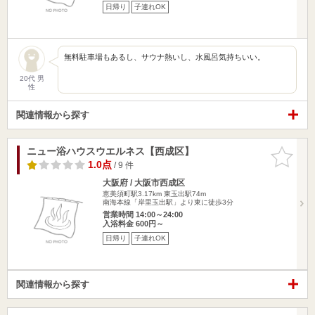
日帰り
子連れOK
無料駐車場もあるし、サウナ熱いし、水風呂気持ちいい。
20代 男
性
関連情報から探す
ニュー浴ハウスウエルネス【西成区】
お気に入
りに追加
1.0点
/ 9 件
大阪府 / 大阪市西成区
恵美須町駅3.17km
東玉出駅74m
南海本線「岸里玉出駅」より東に徒歩3分
営業時間 14:00～24:00
入浴料金 600円～
日帰り
子連れOK
関連情報から探す