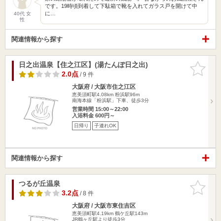
です。19時頃到着して下駄箱で靴を入れてガラス戸を開けて中
に…
40代 女
性
関連情報から探す
日之出温泉【住之江区】(湯たんぽ日之出)
お気に入
りに追加
2.0点
/ 9 件
大阪府 / 大阪市住之江区
恵美須町駅4.08km
粉浜駅96m
南海本線「粉浜駅」下車、徒歩3分
営業時間 15:00～22:00
入浴料金 600円～
日帰り
子連れOK
関連情報から探す
つるが丘温泉
お気に入
りに追加
3.2点
/ 8 件
大阪府 / 大阪市東住吉区
恵美須町駅4.19km
鶴ケ丘駅143m
JR鶴ヶ丘駅より徒歩3分