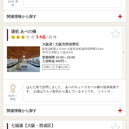
40代 男
性
関連情報から探す
湯処 あべの橋
お気に入
りに追加
3.4点
/ 32 件
大阪府 / 大阪市阿倍野区
恵美須町駅1.07km
大阪市谷町線阿倍野駅319m
JR天王寺駅より徒歩4分
営業時間 15:00～23:00
入浴料金 600円～
日帰り
子連れOK
ぱんだ湯で訪問しました。 あべのキューズモール横の温泉銭湯で
す。 お湯はテルメ龍宮から運んでいるそうです。 ミストサ…
50代～
男性
関連情報から探す
七福湯【大阪・西成区】
お気に入