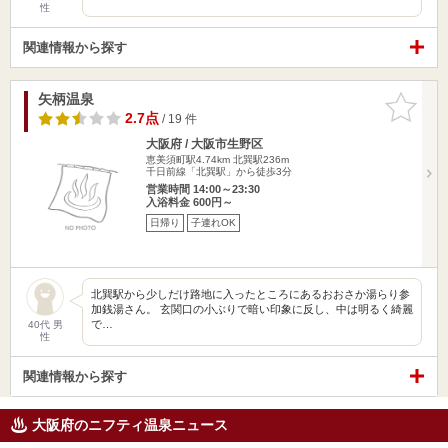
性
関連情報から探す
矢柄温泉
お気に入
りに追加
2.7点
/ 19 件
大阪府 / 大阪市生野区
恵美須町駅4.74km
北巽駅236m
千日前線「北巽駅」から徒歩3分
営業時間 14:00～23:30
入浴料金 600円～
日帰り
子連れOK
北巽駅から少しだけ路地に入ったところにあるおおさか湯らり参
加銭湯さん。 玄関口の小ぶりで暗い印象に反し、中は明るく綺麗
で…
40代 男
性
関連情報から探す
大阪府のニフティ温泉ニュース