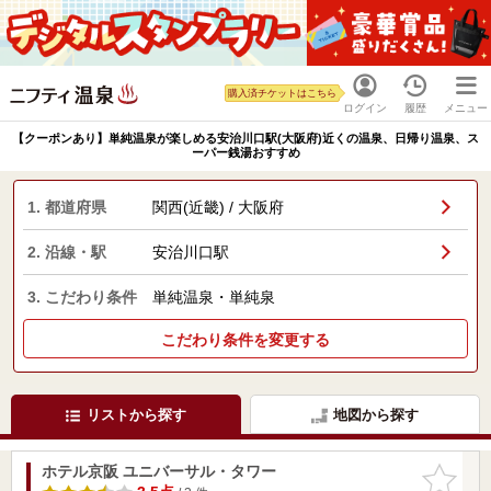
購入済チケットはこちら
ログイン
履歴
メニュー
【クーポンあり】単純温泉が楽しめる安治川口駅(大阪府)近くの温泉、日帰り温泉、ス
ーパー銭湯おすすめ
1. 都道府県
関西(近畿) / 大阪府
2. 沿線・駅
安治川口駅
3. こだわり条件
単純温泉・単純泉
こだわり条件を変更する
リストから探す
地図から探す
ホテル京阪 ユニバーサル・タワー
お気に入
りに追加