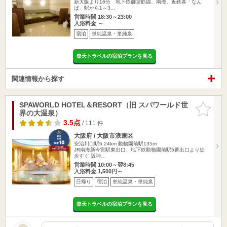
新大阪より16分 地下鉄御堂筋線、南海、近鉄各「なん
ば」駅から1～3…
営業時間 18:30～23:00
入浴料金 ～
宿泊
単純温泉・単純泉
楽天トラベルの宿泊プランを見る
関連情報から探す
SPAWORLD HOTEL＆RESORT（旧 スパワールド世
お気に入
界の大温泉）
りに追加
3.5点
/ 111 件
大阪府 / 大阪市浪速区
安治川口駅6.24km
動物園前駅135m
JR南海新今宮駅東出口、地下鉄動物園前駅5番出口より徒
歩すぐ 阪神…
営業時間 10:00～翌8:45
入浴料金 1,500円～
日帰り
宿泊
単純温泉・単純泉
楽天トラベルの宿泊プランを見る