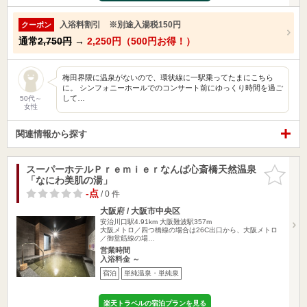
入浴料割引 ※別途入湯税150円
クーポン
通常
2,750円
→
2,250円（500円お得！）
梅田界隈に温泉がないので、環状線に一駅乗ってたまにこちら
に。 シンフォニーホールでのコンサート前にゆっくり時間を過ご
して…
50代～
女性
関連情報から探す
スーパーホテルＰｒｅｍｉｅｒなんば心斎橋天然温泉
お気に入
「なにわ美肌の湯」
りに追加
-点
/ 0 件
大阪府 / 大阪市中央区
安治川口駅4.91km
大阪難波駅357m
大阪メトロ／四つ橋線の場合は26C出口から、大阪メトロ
／御堂筋線の場…
営業時間
入浴料金 ～
宿泊
単純温泉・単純泉
楽天トラベルの宿泊プランを見る