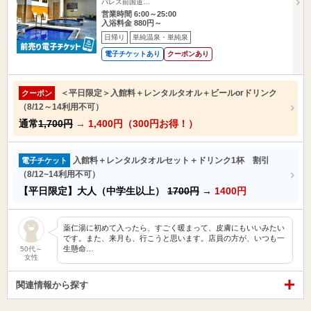
パレス前国道…
営業時間 6:00～25:00
入浴料金 880円～
日帰り
単純温泉・単純泉
電子チケットあり
クーポンあり
＜平日限定＞入館料＋レンタルタオル＋ビールorドリンク
クーポン
（8/12～14利用不可）
通常
1,700円
→
1,400円（300円お得！）
入館料＋レンタルタオルセット＋ドリンク1杯 割引
電子チケット
（8/12~14利用不可）
【平日限定】大人（中学生以上）
1700円
→
1400円
薬仁湯に初めて入ったら、すごく暖まって、皮膚にもいいみたい
です。また、来月も、行こうと思います。店員の方が、いつも一
生懸命…
50代～
女性
関連情報から探す