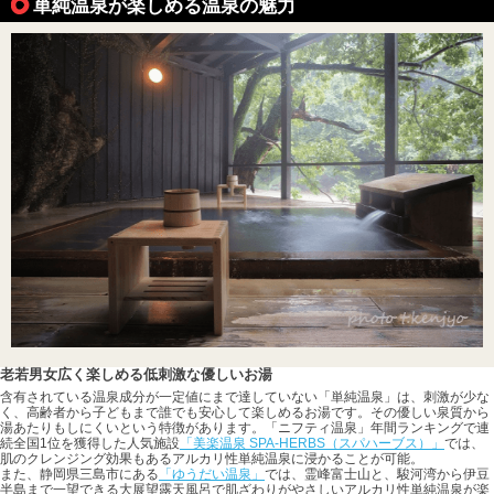
単純温泉が楽しめる温泉の魅力
老若男女広く楽しめる低刺激な優しいお湯
含有されている温泉成分が一定値にまで達していない「単純温泉」は、刺激が少な
く、高齢者から子どもまで誰でも安心して楽しめるお湯です。その優しい泉質から
湯あたりもしにくいという特徴があります。「ニフティ温泉」年間ランキングで連
続全国1位を獲得した人気施設
「美楽温泉 SPA-HERBS（スパハーブス）」
では、
肌のクレンジング効果もあるアルカリ性単純温泉に浸かることが可能。
また、静岡県三島市にある
「ゆうだい温泉」
では、霊峰富士山と、駿河湾から伊豆
半島まで一望できる大展望露天風呂で肌ざわりがやさしいアルカリ性単純温泉が楽