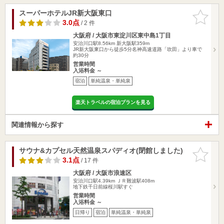
スーパーホテルJR新大阪東口
お気に入
りに追加
3.0点
/ 2 件
大阪府 / 大阪市東淀川区東中島1丁目
安治川口駅8.56km
新大阪駅359m
JR新大阪東口から徒歩5分名神高速道路「吹田」より車で
約30分
営業時間
入浴料金 ～
宿泊
単純温泉・単純泉
楽天トラベルの宿泊プランを見る
関連情報から探す
サウナ&カプセル天然温泉スパディオ(閉館しました)
お気に入
りに追加
3.1点
/ 17 件
大阪府 / 大阪市浪速区
安治川口駅4.39km
ＪＲ難波駅408m
地下鉄千日前線桜川駅すぐ
営業時間
入浴料金 ～
日帰り
宿泊
単純温泉・単純泉