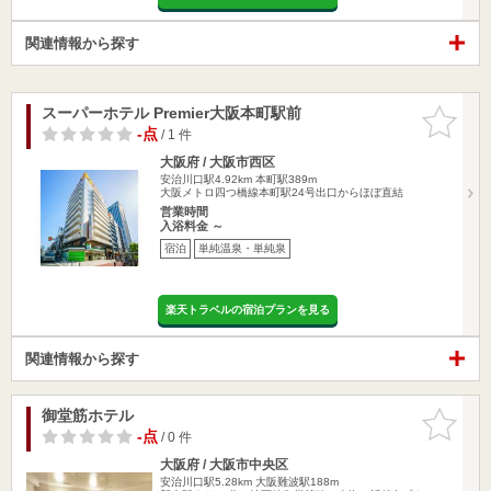
関連情報から探す
スーパーホテル Premier大阪本町駅前
お気に入
りに追加
-点
/ 1 件
大阪府 / 大阪市西区
安治川口駅4.92km
本町駅389m
大阪メトロ四つ橋線本町駅24号出口からほぼ直結
営業時間
入浴料金 ～
宿泊
単純温泉・単純泉
楽天トラベルの宿泊プランを見る
関連情報から探す
御堂筋ホテル
お気に入
りに追加
-点
/ 0 件
大阪府 / 大阪市中央区
安治川口駅5.28km
大阪難波駅188m