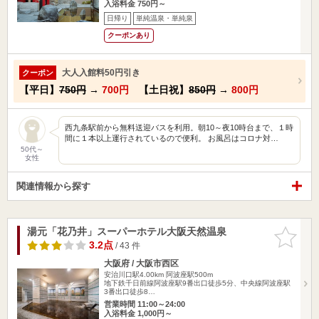
入浴料金 750円～
日帰り
単純温泉・単純泉
クーポンあり
大人入館料50円引き
クーポン
【平日】
750円
→
700円
【土日祝】
850円
→
800円
西九条駅前から無料送迎バスを利用。朝10～夜10時台まで、１時
間に１本以上運行されているので便利。 お風呂はコロナ対…
50代～
女性
関連情報から探す
湯元「花乃井」スーパーホテル大阪天然温泉
お気に入
りに追加
3.2点
/ 43 件
大阪府 / 大阪市西区
安治川口駅4.00km
阿波座駅500m
地下鉄千日前線阿波座駅9番出口徒歩5分、中央線阿波座駅
3番出口徒歩8…
営業時間 11:00～24:00
入浴料金 1,000円～