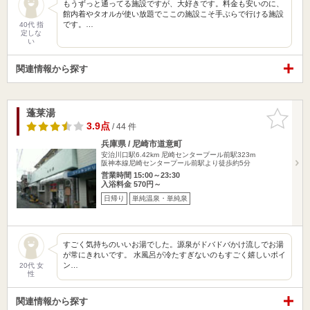
もうずっと通ってる施設ですが、大好きです。料金も安いのに、
館内着やタオルが使い放題でここの施設こそ手ぶらで行ける施設
です。…
40代 指
定しな
い
関連情報から探す
蓬莱湯
お気に入
りに追加
3.9点
/ 44 件
兵庫県 / 尼崎市道意町
安治川口駅6.42km
尼崎センタープール前駅323m
阪神本線尼崎センタープール前駅より徒歩約5分
営業時間 15:00～23:30
入浴料金 570円～
日帰り
単純温泉・単純泉
すごく気持ちのいいお湯でした。源泉がドバドバかけ流しでお湯
が常にきれいです。 水風呂が冷たすぎないのもすごく嬉しいポイ
ン…
20代 女
性
関連情報から探す