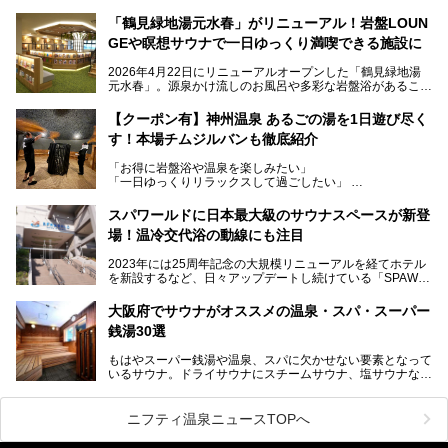
当初の計画から約5年の時を経て誕生した本施設は、温泉・
「鶴見緑地湯元水春」がリニューアル！岩盤LOUN
サウナ・岩盤浴・フィットネス・ラウンジ・レストランなど
GEや瞑想サウナで一日ゆっくり満喫できる施設に
を融合した、これまでの“水春”のイメージをさらに進化させ
た大型ウェルネス施設です。
2026年4月22日にリニューアルオープンした「鶴見緑地湯
元水春」。源泉かけ流しのお風呂や多彩な岩盤浴があること
今回はオープン前の内覧会に参加し、館内のこだわりポイン
で人気の施設ですが、リニューアルを経てこれまで以上
トを徹底取材してきました。
に“一日中くつろげる場所”としてパワーアップしています。
サウナー注目の3種のサウナや160cmの深水風呂、没入感の
【クーポン有】神州温泉 あるごの湯を1日遊び尽く
高い岩盤浴エリア、日本最大の台数を誇る最新AIフィットネ
す！本場チムジルバンも徹底紹介
今回のリニューアルでは、新たに登場した瞑想サウナをはじ
スマシンなど、見どころ満載の館内を詳しくご紹介します。
め、岩盤浴エリアや休憩スペースの充実、レストランなど、
「お得に岩盤浴や温泉を楽しみたい」
見どころが盛りだくさん。日常の疲れを癒やしたい方はもち
「一日ゆっくりリラックスして過ごしたい」
ろん、休日にゆったり過ごしたい方にもぴったりの内容とな
そんな方におすすめなのが、クーポンを使ってお得に長時間
っています。
利用できる「神州温泉 あるごの湯」です。
スパワールドに日本最大級のサウナスペースが新登
本記事では、そんなリニューアル後の注目ポイントを詳しく
場！温冷交代浴の動線にも注目
あるごの湯は、大阪府豊中市にある日帰り温浴施設で、阪急
紹介します。これから「鶴見緑地湯元水春」に訪れる方や、
宝塚線「三国駅」から徒歩約10分とアクセスも良好です。
より満足度の高い過ごし方をしたい方はぜひお読みくださ
2023年には25周年記念の大規模リニューアルを経てホテル
チムジルバン（岩盤浴）を中心に、発汗・リラックス・漫画
い。
を新設するなど、日々アップデートし続けている「SPAWO
タイムまで満喫できる長時間滞在型の施設なので、一日中ゆ
RLD HOTEL＆RESORT」（以下スパワールド）。
ったりと過ごしたいときにおすすめ。大うちわやタオルによ
そんなスパワールドが2025年11月15日（土）に、新たな浴
る迫力ある熱波パフォーマンスも毎日行われており、“とと
大阪府でサウナがオススメの温泉・スパ・スーパー
室や日本最大級140人収容の大規模サウナを携えてリニュー
のう”体験をしっかり楽しめるのもポイントです。
銭湯30選
アルオープン！浴室である4F・6Fそれぞれにリニューアル
が施されており、その総工費はなんと13.5億円！
さらに館内でくつろぐだけでなく、隣接するビルにはカラオ
もはやスーパー銭湯や温泉、スパに欠かせない要素となって
大規模リニューアルの全容を確認すべく、リニューアルプレ
ケやボウリングといった遊び場もあり、友人同士やカップル
いるサウナ。ドライサウナにスチームサウナ、塩サウナな
オープンイベントに行ってきました！今回はそのリニューア
で“遊び+癒し”の一日を過ごすのにもぴったり。
ど、いくつか異なるタイプが楽しめたり、水風呂や外気浴ス
ル部分の概要をお届けします。
ペース、ロウリュウなど、心ゆくまで楽しむためのサービス
今回は、あるごの湯を訪問し、チムジルバンやお風呂、食事
が充実した施設も多くみられます。
ニフティ温泉ニュースTOPへ
処にいたるまで魅力をたっぷり堪能してきたので、その全容
を詳しく紹介します！
今回はそんなサウナにこだわった、大阪府内のオススメ温