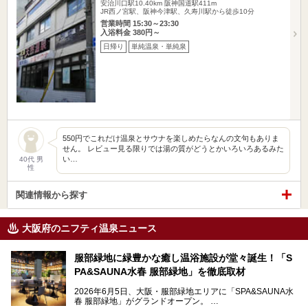
安治川口駅10.40km
阪神国道駅411m
JR西ノ宮駅、阪神今津駅、久寿川駅から徒歩10分
営業時間 15:30～23:30
入浴料金 380円～
日帰り
単純温泉・単純泉
550円でこれだけ温泉とサウナを楽しめたらなんの文句もありま
せん。 レビュー見る限りでは湯の質がどうとかいろいろあるみた
い…
40代 男
性
関連情報から探す
大阪府のニフティ温泉ニュース
服部緑地に緑豊かな癒し温浴施設が堂々誕生！「S
PA&SAUNA水春 服部緑地」を徹底取材
2026年6月5日、大阪・服部緑地エリアに「SPA&SAUNA水
春 服部緑地」がグランドオープン。