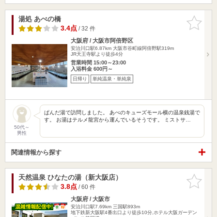
湯処 あべの橋
お気に入
りに追加
3.4点
/ 32 件
大阪府 / 大阪市阿倍野区
安治川口駅6.87km
大阪市谷町線阿倍野駅319m
JR天王寺駅より徒歩4分
営業時間 15:00～23:00
入浴料金 600円～
日帰り
単純温泉・単純泉
ぱんだ湯で訪問しました。 あべのキューズモール横の温泉銭湯で
す。 お湯はテルメ龍宮から運んでいるそうです。 ミストサ…
50代～
男性
関連情報から探す
天然温泉 ひなたの湯（新大阪店）
お気に入
りに追加
3.8点
/ 60 件
大阪府 / 大阪市
安治川口駅7.69km
三国駅893m
地下鉄新大阪駅4番出口より徒歩10分,ホテル大阪ガーデン