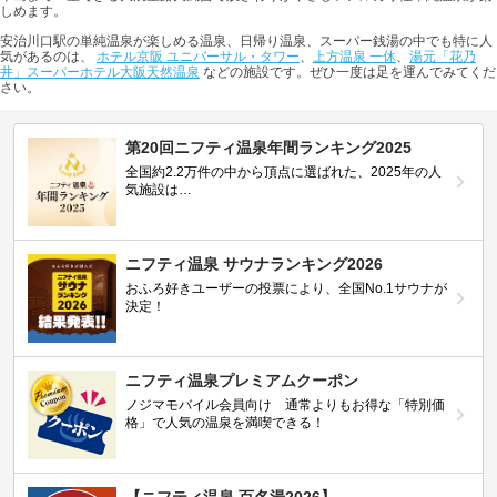
しめます。
安治川口駅の単純温泉が楽しめる温泉、日帰り温泉、スーパー銭湯の中でも特に人
気があるのは、
ホテル京阪 ユニバーサル・タワー
、
上方温泉 一休
、
湯元「花乃
井」スーパーホテル大阪天然温泉
などの施設です。ぜひ一度は足を運んでみてくだ
さい。
第20回ニフティ温泉年間ランキング2025
全国約2.2万件の中から頂点に選ばれた、2025年の人
気施設は…
ニフティ温泉 サウナランキング2026
おふろ好きユーザーの投票により、全国No.1サウナが
決定！
ニフティ温泉プレミアムクーポン
ノジマモバイル会員向け 通常よりもお得な「特別価
格」で人気の温泉を満喫できる！
【ニフティ温泉 百名湯2026】