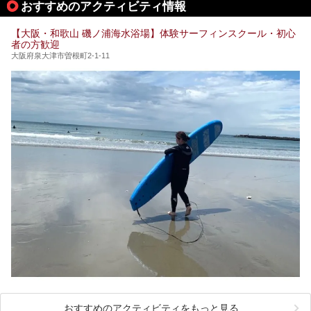
おすすめのアクティビティ情報
泉・銭湯・スパを30件紹介したいと思います！
【大阪・和歌山 磯ノ浦海水浴場】体験サーフィンスクール・初心
者の方歓迎
大阪府泉大津市曽根町2-1-11
おすすめのアクティビティをもっと見る