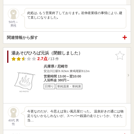
此処は､もう営業終了しております｡ 岩伸産業様の事情により､建
て直しになりました｡
50代～
男性
関連情報から探す
湯あそびひろば元浜（閉館しました）
お気に入
りに追加
2.7点
/ 13 件
兵庫県 / 尼崎市
安治川口駅6.92km
東鳴尾駅612m
営業時間 13:00～翌10:00
入浴料金 380円～
日帰り
単純温泉・単純泉
今更なのだが、今思えば良い風呂屋だった。 温泉好きの通には物
足りないかもしれないが、スーパー銭湯の走りというか、できた
当…
40代 男
性