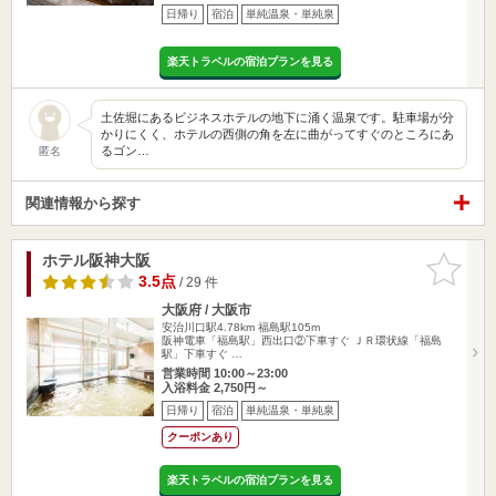
日帰り
宿泊
単純温泉・単純泉
楽天トラベルの宿泊プランを見る
土佐堀にあるビジネスホテルの地下に涌く温泉です。駐車場が分
かりにくく、ホテルの西側の角を左に曲がってすぐのところにあ
るゴン…
匿名
関連情報から探す
ホテル阪神大阪
お気に入
りに追加
3.5点
/ 29 件
大阪府 / 大阪市
安治川口駅4.78km
福島駅105m
阪神電車「福島駅」西出口②下車すぐ ＪＲ環状線「福島
駅」下車すぐ …
営業時間 10:00～23:00
入浴料金 2,750円～
日帰り
宿泊
単純温泉・単純泉
クーポンあり
楽天トラベルの宿泊プランを見る