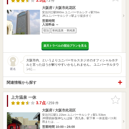
3.5点
/ 3 件
大阪府 / 大阪市此花区
安治川口駅860m
ユニバーサルシティ駅70m
JRユニバーサルシティ駅より徒歩すぐ
営業時間
入浴料金 ～
宿泊
単純温泉・単純泉
楽天トラベルの宿泊プランを見る
大阪市内、というよりユニバーサルスタジオのオフィシャルホテ
ルと言ったほうが解りやすいかもしれません。 ユニバーサルタウ
ンに…
匿名
関連情報から探す
上方温泉 一休
お気に入
りに追加
3.7点
/ 259 件
大阪府 / 大阪市此花区
安治川口駅1.22km
ユニバーサルシティ駅1.53km
JR環状線/阪神なんば線「西九条」駅下車 一休送迎バス利
用または、…
営業時間 10:00～24:00