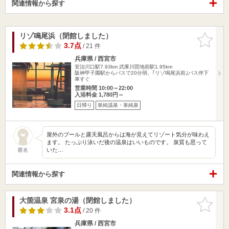
関連情報から探す
リゾ鳴尾浜（閉館しました）
お気に入
りに追加
3.7点
/ 21 件
兵庫県 / 西宮市
安治川口駅7.93km
武庫川団地前駅1.95km
阪神甲子園駅からバスで20分弱、｢リゾ鳴尾浜前｣バス停下
車すぐ
営業時間 10:00～22:00
入浴料金 1,780円～
日帰り
単純温泉・単純泉
屋外のプールと露天風呂からは海が見えてリゾート気分が味わえ
ます。 たっぷり泳いだ後の温泉はいいものです。 泉質も思って
いた…
匿名
関連情報から探す
大箇温泉 宮泉の湯（閉館しました）
お気に入
りに追加
3.1点
/ 20 件
兵庫県 / 西宮市