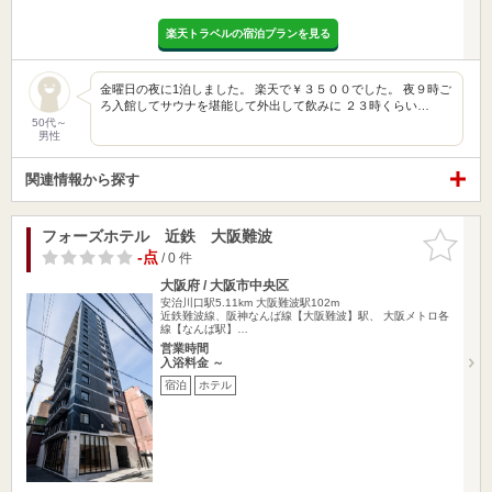
楽天トラベルの宿泊プランを見る
金曜日の夜に1泊しました。 楽天で￥３５００でした。 夜９時ご
ろ入館してサウナを堪能して外出して飲みに ２３時くらい…
50代～
男性
関連情報から探す
フォーズホテル 近鉄 大阪難波
お気に入
りに追加
-点
/ 0 件
大阪府 / 大阪市中央区
安治川口駅5.11km
大阪難波駅102m
近鉄難波線、阪神なんば線【大阪難波】駅、 大阪メトロ各
線【なんば駅】…
営業時間
入浴料金 ～
宿泊
ホテル