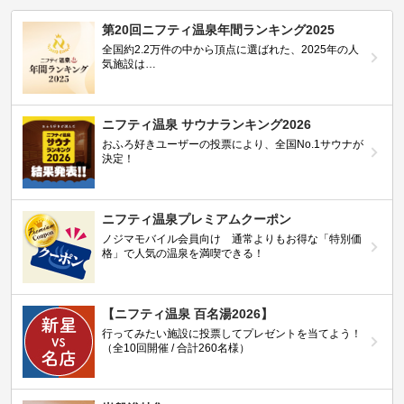
第20回ニフティ温泉年間ランキング2025
全国約2.2万件の中から頂点に選ばれた、2025年の人
気施設は…
ニフティ温泉 サウナランキング2026
おふろ好きユーザーの投票により、全国No.1サウナが
決定！
ニフティ温泉プレミアムクーポン
ノジマモバイル会員向け 通常よりもお得な「特別価
格」で人気の温泉を満喫できる！
【ニフティ温泉 百名湯2026】
行ってみたい施設に投票してプレゼントを当てよう！
（全10回開催 / 合計260名様）