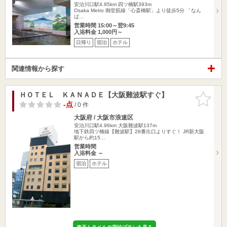
安治川口駅4.95km
四ツ橋駅393m
Osaka Metro 御堂筋線「心斎橋駅」より徒歩5分 「なん
ば…
営業時間 15:00～翌9:45
入浴料金 1,000円～
日帰り
宿泊
ホテル
関連情報から探す
ＨＯＴＥＬ ＫＡＮＡＤＥ【大阪難波駅すぐ】
お気に入
りに追加
-点
/ 0 件
大阪府 / 大阪市浪速区
安治川口駅4.96km
大阪難波駅137m
地下鉄四ツ橋線【難波駅】28番出口よりすぐ！ JR新大阪
駅から約15…
営業時間
入浴料金 ～
宿泊
ホテル