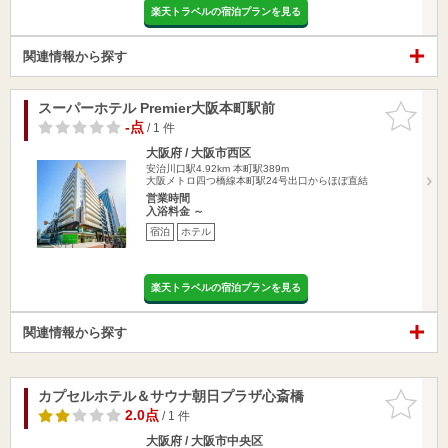
楽天トラベルの宿泊プランを見る
関連情報から探す
スーパーホテル Premier大阪本町駅前
お気に入
りに追加
-点
/ 1 件
大阪府 / 大阪市西区
安治川口駅4.92km
本町駅389m
大阪メトロ四つ橋線本町駅24号出口からほぼ直結
営業時間
入浴料金 ～
宿泊
ホテル
楽天トラベルの宿泊プランを見る
関連情報から探す
カプセルホテル＆サウナ朝日プラザ心斎橋
お気に入
りに追加
2.0点
/ 1 件
大阪府 / 大阪市中央区