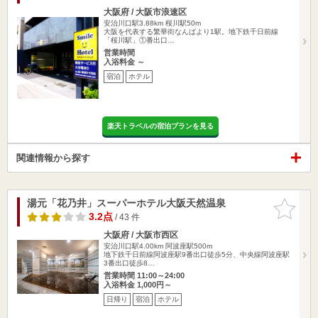
大阪府 / 大阪市浪速区
安治川口駅3.88km
桜川駅50m
大阪を代表する繁華街なんばより1駅。地下鉄千日前線
「桜川駅」①番出口…
営業時間
入浴料金 ～
宿泊
ホテル
楽天トラベルの宿泊プランを見る
関連情報から探す
湯元「花乃井」スーパーホテル大阪天然温泉
お気に入
りに追加
3.2点
/ 43 件
大阪府 / 大阪市西区
安治川口駅4.00km
阿波座駅500m
地下鉄千日前線阿波座駅9番出口徒歩5分、中央線阿波座駅
3番出口徒歩8…
営業時間 11:00～24:00
入浴料金 1,000円～
日帰り
宿泊
ホテル