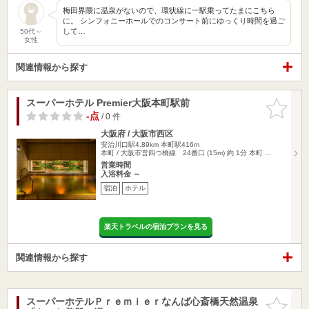
梅田界隈に温泉がないので、環状線に一駅乗ってたまにこちら
に。 シンフォニーホールでのコンサート前にゆっくり時間を過ご
して…
50代～
女性
関連情報から探す
スーパーホテル Premier大阪本町駅前
お気に入
りに追加
-点
/ 0 件
大阪府 / 大阪市西区
安治川口駅4.89km
本町駅416m
本町 / 大阪市営四つ橋線 24番口 (15m) 約 1分 本町 …
営業時間
入浴料金 ～
宿泊
ホテル
楽天トラベルの宿泊プランを見る
関連情報から探す
スーパーホテルＰｒｅｍｉｅｒなんば心斎橋天然温泉
お気に入