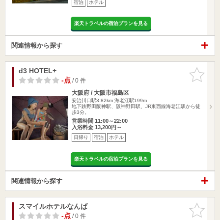
宿泊
ホテル
楽天トラベルの宿泊プランを見る
関連情報から探す
d3 HOTEL+
お気に入
りに追加
-点
/ 0 件
大阪府 / 大阪市福島区
安治川口駅3.82km
海老江駅199m
地下鉄野田阪神駅、阪神野田駅、JR東西線海老江駅から徒
歩3分。
営業時間 11:00～22:00
入浴料金 13,200円～
日帰り
宿泊
ホテル
楽天トラベルの宿泊プランを見る
関連情報から探す
スマイルホテルなんば
お気に入
りに追加
-点
/ 0 件