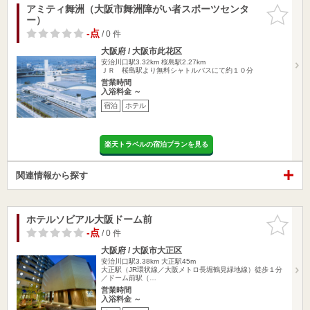
アミティ舞洲（大阪市舞洲障がい者スポーツセンタ
お気に入
ー）
りに追加
-点
/ 0 件
大阪府 / 大阪市此花区
安治川口駅3.32km
桜島駅2.27km
ＪＲ 桜島駅より無料シャトルバスにて約１０分
営業時間
入浴料金 ～
宿泊
ホテル
楽天トラベルの宿泊プランを見る
関連情報から探す
ホテルソビアル大阪ドーム前
お気に入
りに追加
-点
/ 0 件
大阪府 / 大阪市大正区
安治川口駅3.38km
大正駅45m
大正駅（JR環状線／大阪メトロ長堀鶴見緑地線）徒歩１分
／ドーム前駅（…
営業時間
入浴料金 ～