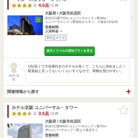
4.0点
/ 1 件
大阪府 / 大阪市此花区
安治川口駅755m
ユニバーサルシティ駅48m
ユニバーサルシティ駅改札からすぐ。※徒歩1分以内
営業時間
入浴料金 ～
宿泊
ホテル
楽天トラベルの宿泊プランを見る
USJ近くで大浴場付きのホテルが良くて、こちらに決めました！
駅直結と言ってもいいくらいすぐなので、荷物を預けやすい…
30代 女
性
関連情報から探す
ホテル京阪 ユニバーサル・タワー
お気に入
りに追加
3.5点
/ 3 件
大阪府 / 大阪市此花区
安治川口駅860m
ユニバーサルシティ駅70m
JRユニバーサルシティ駅より徒歩すぐ
営業時間