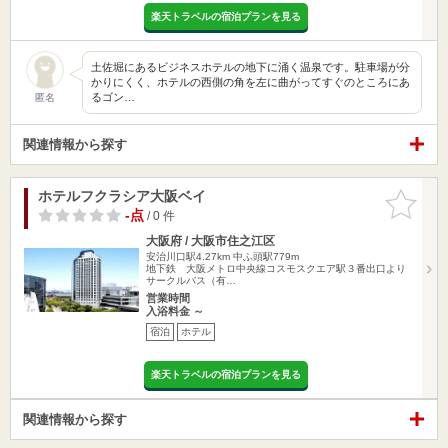
楽天トラベルの宿泊プランを見る
土佐堀にあるビジネスホテルの地下に涌く温泉です。駐車場が分
かりにくく、ホテルの西側の角を左に曲がってすぐのところにあ
るゴン…
匿名
関連情報から探す
ホテルフクラシア大阪ベイ
お気に入
りに追加
-点
/ 0 件
大阪府 / 大阪市住之江区
安治川口駅4.27km
中ふ頭駅779m
地下鉄 大阪メトロ中央線コスモスクエア駅３番出口より
サークルバス（有…
営業時間
入浴料金 ～
宿泊
ホテル
楽天トラベルの宿泊プランを見る
関連情報から探す