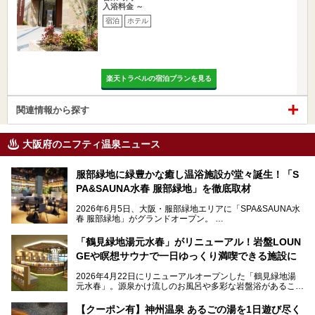
入浴料金 ～
宿泊
ホテル
楽天トラベルの宿泊プランを見る
関連情報から探す
大阪府のニフティ温泉ニュース
服部緑地に緑豊かな癒し温浴施設が堂々誕生！「S
PA&SAUNA水春 服部緑地」を徹底取材
2026年6月5日、大阪・服部緑地エリアに「SPA&SAUNA水
春 服部緑地」がグランドオープン。
当初の計画から約5年の時を経て誕生した本施設は、温泉・
「鶴見緑地湯元水春」がリニューアル！岩盤LOUN
サウナ・岩盤浴・フィットネス・ラウンジ・レストランなど
GEや瞑想サウナで一日ゆっくり満喫できる施設に
を融合した、これまでの“水春”のイメージをさらに進化させ
た大型ウェルネス施設です。
2026年4月22日にリニューアルオープンした「鶴見緑地湯
元水春」。源泉かけ流しのお風呂や多彩な岩盤浴があること
今回はオープン前の内覧会に参加し、館内のこだわりポイン
で人気の施設ですが、リニューアルを経てこれまで以上
トを徹底取材してきました。
に“一日中くつろげる場所”としてパワーアップしています。
サウナー注目の3種のサウナや160cmの深水風呂、没入感の
【クーポン有】神州温泉 あるごの湯を1日遊び尽く