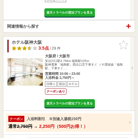
楽天トラベルの宿泊プランを見る
関連情報から探す
ホテル阪神大阪
お気に入
りに追加
3.5点
/ 29 件
大阪府 / 大阪市
安治川口駅4.78km
福島駅105m
阪神電車「福島駅」西出口②下車すぐ ＪＲ環状線「福島
駅」下車すぐ …
営業時間 10:00～23:00
入浴料金 2,750円～
日帰り
宿泊
ホテル
クーポンあり
楽天トラベルの宿泊プランを見る
入浴料割引 ※別途入湯税150円
クーポン
通常
2,750円
→
2,250円（500円お得！）