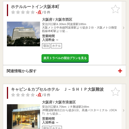
ホテルルートイン大阪本町
お気に入
りに追加
-点
/ 0 件
大阪府 / 大阪市西区
安治川口駅4.30km
阿波座駅186m
大阪メトロ中央線阿波座駅より徒歩２分・大阪メトロ御堂
筋線本町駅より徒…
営業時間
入浴料金 ～
宿泊
ホテル
楽天トラベルの宿泊プランを見る
関連情報から探す
キャビン＆カプセルホテル Ｊ－ＳＨＩＰ大阪難波
お気に入
りに追加
-点
/ 0 件
大阪府 / 大阪市浪速区
安治川口駅4.70km
ＪＲ難波駅248m
JR難波駅南出口から徒歩1分。高速バスターミナル（OCA
T）から徒歩…
営業時間
入浴料金 ～
宿泊
ホテル