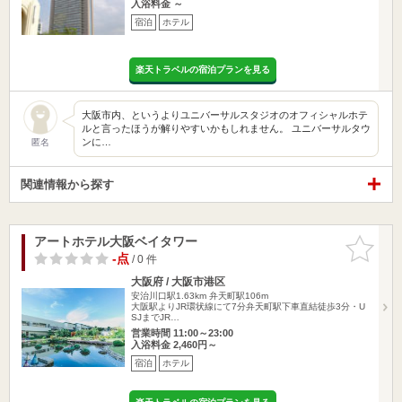
入浴料金 ～
宿泊
ホテル
楽天トラベルの宿泊プランを見る
大阪市内、というよりユニバーサルスタジオのオフィシャルホテ
ルと言ったほうが解りやすいかもしれません。 ユニバーサルタウ
ンに…
匿名
関連情報から探す
アートホテル大阪ベイタワー
お気に入
りに追加
-点
/ 0 件
大阪府 / 大阪市港区
安治川口駅1.63km
弁天町駅106m
大阪駅よりJR環状線にて7分弁天町駅下車直結徒歩3分・U
SJまでJR…
営業時間 11:00～23:00
入浴料金 2,460円～
宿泊
ホテル