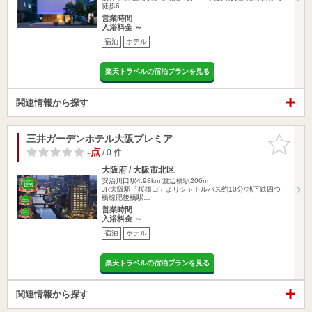
徒歩6…
営業時間
入浴料金 ～
宿泊
ホテル
楽天トラベルの宿泊プランを見る
関連情報から探す
三井ガーデンホテル大阪プレミア
お気に入
りに追加
-点
/ 0 件
大阪府 / 大阪市北区
安治川口駅4.98km
渡辺橋駅206m
JR大阪駅「桜橋口」よりシャトルバス約10分/地下鉄四つ
橋線肥後橋駅…
営業時間
入浴料金 ～
宿泊
ホテル
楽天トラベルの宿泊プランを見る
関連情報から探す