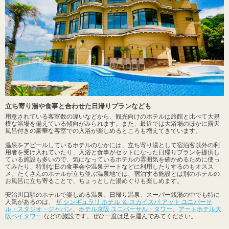
立ち寄り湯や食事と合わせた日帰りプランなども
用意されている客室数の違いなどから、観光向けのホテルは旅館と比べて大規
模な浴場を備えている傾向がみられます。また、最近では大浴場のほかに露天
風呂付きの豪華な客室での入浴が楽しめるところも増えてきています。
温泉をアピールしているホテルのなかには、立ち寄り湯として宿泊客以外の利
用者を受け入れていたり、入浴と食事がセットになった日帰りプランを提供し
ている施設も多いので、気になっているホテルの雰囲気を確かめるために使っ
てみたり、特別な日の食事会や温泉デートなどに利用したりするのもオスス
メ。たくさんのホテルが立ち並ぶ温泉地では、宿泊する施設とは別のホテルの
お風呂に立ち寄ることで、ちょっとした湯めぐりも楽しめます。
安治川口駅のホテルで楽しめる温泉、日帰り温泉、スーパー銭湯の中でも特に
人気があるのは、
ザ シンギュラリ ホテル ＆ スカイスパ アット ユニバーサ
ル・スタジオ・ジャパン
、
ホテル京阪 ユニバーサル・タワー
、
アートホテル大
阪ベイタワー
などの施設です。ぜひ一度は足を運んでみてください。