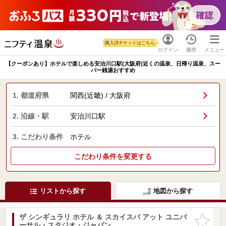
購入済チケットはこちら
ログイン
履歴
メニュー
【クーポンあり】ホテルで楽しめる安治川口駅(大阪府)近くの温泉、日帰り温泉、スー
パー銭湯おすすめ
1. 都道府県
関西(近畿) / 大阪府
2. 沿線・駅
安治川口駅
3. こだわり条件
ホテル
こだわり条件を変更する
リストから探す
地図から探す
ザ シンギュラリ ホテル ＆ スカイスパ アット ユニバ
お気に入
ーサル・スタジオ・ジャパン
りに追加