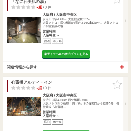
「なにわ美肌の湯」
りに追加
-点
/ 0 件
大阪府 / 大阪市中央区
安治川口駅4.91km
大阪難波駅357m
大阪メトロ／四つ橋線の場合は26C出口から、大阪メトロ
／御堂筋線の場…
営業時間
入浴料金 ～
宿泊
ホテル
楽天トラベルの宿泊プランを見る
関連情報から探す
心斎橋アルティ・イン
お気に入
りに追加
-点
/ 0 件
大阪府 / 大阪市中央区
安治川口駅4.91km
四ツ橋駅375m
大阪メトロ四ツ橋線「四ツ橋」駅5番出口から徒歩5分、御
堂筋線「心斎橋…
営業時間
入浴料金 ～
宿泊
ホテル