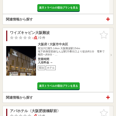
楽天トラベルの宿泊プランを見る
関連情報から探す
ワイズキャビン大阪難波
お気に入
りに追加
-点
/ 0 件
大阪府 / 大阪市中央区
安治川口駅5.14km
大阪難波駅154m
地下鉄御堂筋線なんば駅25番出口より徒歩約1分 電車で
梅田へ約8分・…
営業時間
入浴料金 ～
宿泊
ホテル
楽天トラベルの宿泊プランを見る
関連情報から探す
アパホテル〈大阪肥後橋駅前〉
お気に入
りに追加
-点
/ 0 件