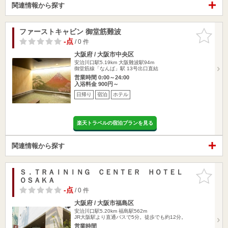
関連情報から探す
ファーストキャビン 御堂筋難波
お気に入
りに追加
-点
/ 0 件
大阪府 / 大阪市中央区
安治川口駅5.19km
大阪難波駅94m
御堂筋線「なんば」駅 13号出口直結
営業時間 0:00～24:00
入浴料金 900円～
日帰り
宿泊
ホテル
楽天トラベルの宿泊プランを見る
関連情報から探す
Ｓ．ＴＲＡＩＮＩＮＧ ＣＥＮＴＥＲ ＨＯＴＥＬ
お気に入
ＯＳＡＫＡ
りに追加
-点
/ 0 件
大阪府 / 大阪市福島区
安治川口駅5.20km
福島駅562m
JR大阪駅より直通バスで5分。徒歩でも約12分。
営業時間