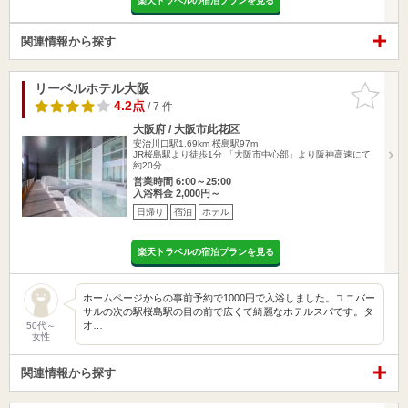
楽天トラベルの宿泊プランを見る
関連情報から探す
リーベルホテル大阪
お気に入
りに追加
4.2点
/ 7 件
大阪府 / 大阪市此花区
安治川口駅1.69km
桜島駅97m
JR桜島駅より徒歩1分 「大阪市中心部」より阪神高速にて
約20分 …
営業時間 6:00～25:00
入浴料金 2,000円～
日帰り
宿泊
ホテル
楽天トラベルの宿泊プランを見る
ホームページからの事前予約で1000円で入浴しました。ユニバー
サルの次の駅桜島駅の目の前で広くて綺麗なホテルスパです。タ
オ…
50代～
女性
関連情報から探す