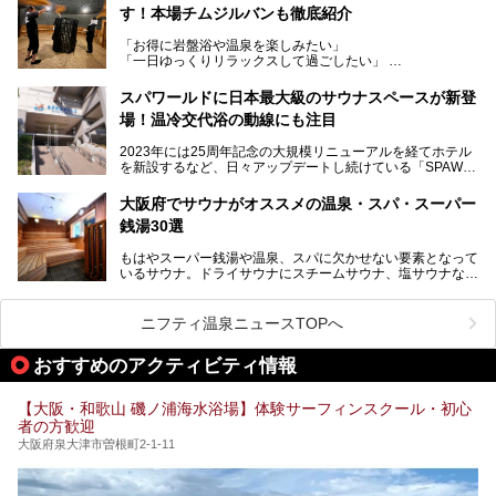
高い岩盤浴エリア、日本最大の台数を誇る最新AIフィットネ
す！本場チムジルバンも徹底紹介
今回のリニューアルでは、新たに登場した瞑想サウナをはじ
スマシンなど、見どころ満載の館内を詳しくご紹介します。
め、岩盤浴エリアや休憩スペースの充実、レストランなど、
「お得に岩盤浴や温泉を楽しみたい」
見どころが盛りだくさん。日常の疲れを癒やしたい方はもち
「一日ゆっくりリラックスして過ごしたい」
ろん、休日にゆったり過ごしたい方にもぴったりの内容とな
そんな方におすすめなのが、クーポンを使ってお得に長時間
っています。
利用できる「神州温泉 あるごの湯」です。
スパワールドに日本最大級のサウナスペースが新登
本記事では、そんなリニューアル後の注目ポイントを詳しく
場！温冷交代浴の動線にも注目
あるごの湯は、大阪府豊中市にある日帰り温浴施設で、阪急
紹介します。これから「鶴見緑地湯元水春」に訪れる方や、
宝塚線「三国駅」から徒歩約10分とアクセスも良好です。
より満足度の高い過ごし方をしたい方はぜひお読みくださ
2023年には25周年記念の大規模リニューアルを経てホテル
チムジルバン（岩盤浴）を中心に、発汗・リラックス・漫画
い。
を新設するなど、日々アップデートし続けている「SPAWO
タイムまで満喫できる長時間滞在型の施設なので、一日中ゆ
RLD HOTEL＆RESORT」（以下スパワールド）。
ったりと過ごしたいときにおすすめ。大うちわやタオルによ
そんなスパワールドが2025年11月15日（土）に、新たな浴
る迫力ある熱波パフォーマンスも毎日行われており、“とと
大阪府でサウナがオススメの温泉・スパ・スーパー
室や日本最大級140人収容の大規模サウナを携えてリニュー
のう”体験をしっかり楽しめるのもポイントです。
銭湯30選
アルオープン！浴室である4F・6Fそれぞれにリニューアル
が施されており、その総工費はなんと13.5億円！
さらに館内でくつろぐだけでなく、隣接するビルにはカラオ
もはやスーパー銭湯や温泉、スパに欠かせない要素となって
大規模リニューアルの全容を確認すべく、リニューアルプレ
ケやボウリングといった遊び場もあり、友人同士やカップル
いるサウナ。ドライサウナにスチームサウナ、塩サウナな
オープンイベントに行ってきました！今回はそのリニューア
で“遊び+癒し”の一日を過ごすのにもぴったり。
ど、いくつか異なるタイプが楽しめたり、水風呂や外気浴ス
ル部分の概要をお届けします。
ペース、ロウリュウなど、心ゆくまで楽しむためのサービス
今回は、あるごの湯を訪問し、チムジルバンやお風呂、食事
が充実した施設も多くみられます。
ニフティ温泉ニュースTOPへ
処にいたるまで魅力をたっぷり堪能してきたので、その全容
を詳しく紹介します！
今回はそんなサウナにこだわった、大阪府内のオススメ温
おすすめのアクティビティ情報
泉・銭湯・スパを30件紹介したいと思います！
【大阪・和歌山 磯ノ浦海水浴場】体験サーフィンスクール・初心
者の方歓迎
大阪府泉大津市曽根町2-1-11