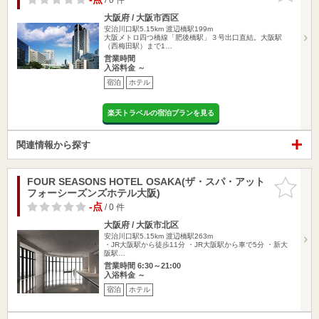
大阪府 / 大阪市西区
安治川口駅5.15km
渡辺橋駅199m
大阪メトロ四つ橋線「肥後橋駅」３号出口直結。大阪駅
（西梅田駅）まで1…
営業時間
入浴料金 ～
宿泊
ホテル
楽天トラベルの宿泊プランを見る
関連情報から探す
FOUR SEASONS HOTEL OSAKA(ザ・スパ・アット
お気に入
フォーシーズンズホテル大阪)
りに追加
-点
/ 0 件
大阪府 / 大阪市北区
安治川口駅5.15km
渡辺橋駅263m
・JR大阪駅から徒歩11分 ・JR大阪駅から車で5分 ・新大
阪駅…
営業時間 6:30～21:00
入浴料金 ～
宿泊
ホテル