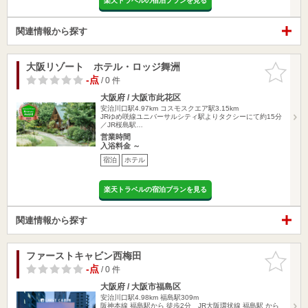
楽天トラベルの宿泊プランを見る
関連情報から探す
大阪リゾート ホテル・ロッジ舞洲
お気に入
りに追加
-点
/ 0 件
大阪府 / 大阪市此花区
安治川口駅4.97km
コスモスクエア駅3.15km
JRゆめ咲線ユニバーサルシティ駅よりタクシーにて約15分
／JR桜島駅…
営業時間
入浴料金 ～
宿泊
ホテル
楽天トラベルの宿泊プランを見る
関連情報から探す
ファーストキャビン西梅田
お気に入
りに追加
-点
/ 0 件
大阪府 / 大阪市福島区
安治川口駅4.98km
福島駅309m
阪神本線 福島駅から 徒歩2分 JR大阪環状線 福島駅 から