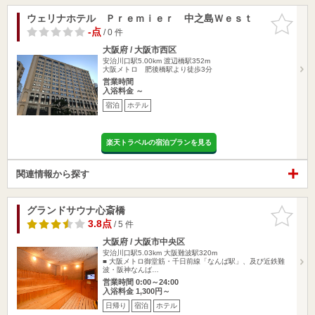
ウェリナホテル Ｐｒｅｍｉｅｒ 中之島Ｗｅｓｔ
お気に入
りに追加
-点
/ 0 件
大阪府 / 大阪市西区
安治川口駅5.00km
渡辺橋駅352m
大阪メトロ 肥後橋駅より徒歩3分
営業時間
入浴料金 ～
宿泊
ホテル
楽天トラベルの宿泊プランを見る
関連情報から探す
グランドサウナ心斎橋
お気に入
りに追加
3.8点
/ 5 件
大阪府 / 大阪市中央区
安治川口駅5.03km
大阪難波駅320m
■ 大阪メトロ御堂筋・千日前線「なんば駅」、及び近鉄難
波・阪神なんば…
営業時間 0:00～24:00
入浴料金 1,300円～
日帰り
宿泊
ホテル