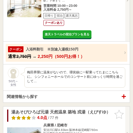
駅」下車すぐ …
営業時間 10:00～23:00
入浴料金 2,750円～
日帰り
宿泊
露天風呂
クーポンあり
楽天トラベルの宿泊プランを見る
入浴料割引 ※別途入湯税150円
クーポン
通常
2,750円
→
2,250円（500円お得！）
梅田界隈に温泉がないので、環状線に一駅乗ってたまにこちら
に。 シンフォニーホールでのコンサート前にゆっくり時間を過ご
して…
50代～
女性
関連情報から探す
湯あそびひろば元湯 天然温泉 築地 戎湯（えびすゆ）
お気に入
りに追加
4.0点
/ 77 件
兵庫県 / 尼崎市
安治川口駅4.83km
阪神本線尼崎駅760m