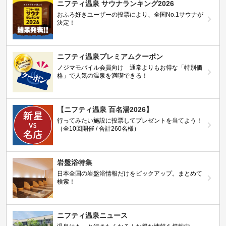
ニフティ温泉 サウナランキング2026
おふろ好きユーザーの投票により、全国No.1サウナが
決定！
ニフティ温泉プレミアムクーポン
ノジマモバイル会員向け 通常よりもお得な「特別価
格」で人気の温泉を満喫できる！
【ニフティ温泉 百名湯2026】
行ってみたい施設に投票してプレゼントを当てよう！
（全10回開催 / 合計260名様）
岩盤浴特集
日本全国の岩盤浴情報だけをピックアップ。まとめて
検索！
ニフティ温泉ニュース