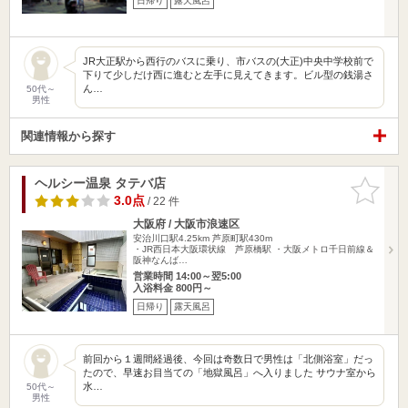
日帰り
露天風呂
JR大正駅から西行のバスに乗り、市バスの(大正)中央中学校前で
下りて少しだけ西に進むと左手に見えてきます。ビル型の銭湯さ
ん…
50代～
男性
関連情報から探す
ヘルシー温泉 タテバ店
お気に入
りに追加
3.0点
/ 22 件
大阪府 / 大阪市浪速区
安治川口駅4.25km
芦原町駅430m
・JR西日本大阪環状線 芦原橋駅 ・大阪メトロ千日前線＆
阪神なんば…
営業時間 14:00～翌5:00
入浴料金 800円～
日帰り
露天風呂
前回から１週間経過後、今回は奇数日で男性は「北側浴室」だっ
たので、早速お目当ての「地獄風呂」へ入りました サウナ室から
水…
50代～
男性