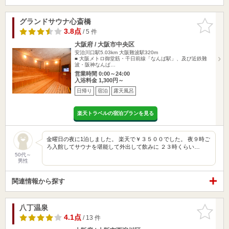
グランドサウナ心斎橋
お気に入
りに追加
3.8点
/ 5 件
大阪府 / 大阪市中央区
安治川口駅5.03km
大阪難波駅320m
■ 大阪メトロ御堂筋・千日前線「なんば駅」、及び近鉄難
波・阪神なんば…
営業時間 0:00～24:00
入浴料金 1,300円～
日帰り
宿泊
露天風呂
楽天トラベルの宿泊プランを見る
金曜日の夜に1泊しました。 楽天で￥３５００でした。 夜９時ご
ろ入館してサウナを堪能して外出して飲みに ２３時くらい…
50代～
男性
関連情報から探す
八丁温泉
お気に入
りに追加
4.1点
/ 13 件