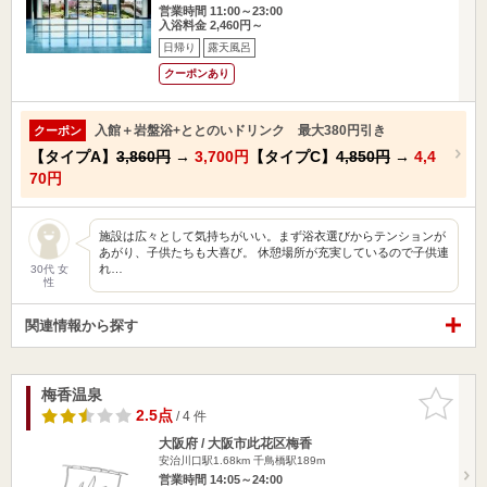
営業時間 11:00～23:00
入浴料金 2,460円～
日帰り
露天風呂
クーポンあり
入館＋岩盤浴+ととのいドリンク 最大380円引き
クーポン
【タイプA】
3,860円
→
3,700円
【タイプC】
4,850円
→
4,4
70円
施設は広々として気持ちがいい。まず浴衣選びからテンションが
あがり、子供たちも大喜び。 休憩場所が充実しているので子供連
れ…
30代 女
性
関連情報から探す
梅香温泉
お気に入
りに追加
2.5点
/ 4 件
大阪府 / 大阪市此花区梅香
安治川口駅1.68km
千鳥橋駅189m
営業時間 14:05～24:00