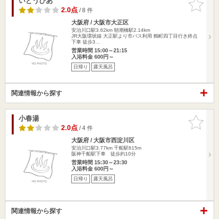
いとうぴあ
お気に入
りに追加
2.0点
/ 8 件
大阪府 / 大阪市大正区
安治川口駅3.62km
朝潮橋駅2.14km
JR大阪環状線 大正駅より市バス利用 鶴町四丁目行き終点
下車 徒歩3…
営業時間 15:00～21:15
入浴料金 600円～
日帰り
露天風呂
関連情報から探す
小春湯
お気に入
りに追加
2.0点
/ 4 件
大阪府 / 大阪市西淀川区
安治川口駅3.77km
千船駅615m
阪神千船駅下車 徒歩約10分
営業時間 15:30～23:30
入浴料金 600円～
日帰り
露天風呂
関連情報から探す