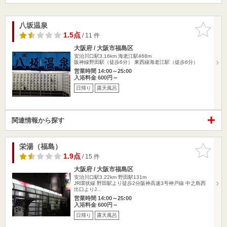
八坂温泉
お気に入
りに追加
1.5点
/ 11 件
大阪府 / 大阪市福島区
安治川口駅3.16km
海老江駅468m
阪神線野田駅（徒歩6分） 東西線海老江駅（徒歩6分）
営業時間 14:00～25:00
入浴料金 600円～
日帰り
露天風呂
関連情報から探す
栄湯（福島）
お気に入
りに追加
1.9点
/ 15 件
大阪府 / 大阪市福島区
安治川口駅3.22km
野田駅131m
JR環状線 野田駅より徒歩2分阪神高速3号神戸線 中之島西
出口よりJ…
営業時間 14:00～25:00
入浴料金 600円～
日帰り
露天風呂