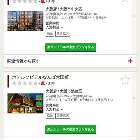
-点
/ 0 件
大阪府 / 大阪市中央区
安治川口駅5.21km
大阪難波駅427m
御堂筋線 なんば駅、心斎橋駅から徒歩5分
営業時間
入浴料金 ～
宿泊
露天風呂
楽天トラベルの宿泊プランを見る
関連情報から探す
ホテルソビアルなんば大国町
お気に入
りに追加
-点
/ 0 件
大阪府 / 大阪市浪速区
安治川口駅5.29km
大国町駅41m
大阪メトロ「大国町駅」6号出口より徒歩約１分
営業時間
入浴料金 ～
宿泊
露天風呂
楽天トラベルの宿泊プランを見る