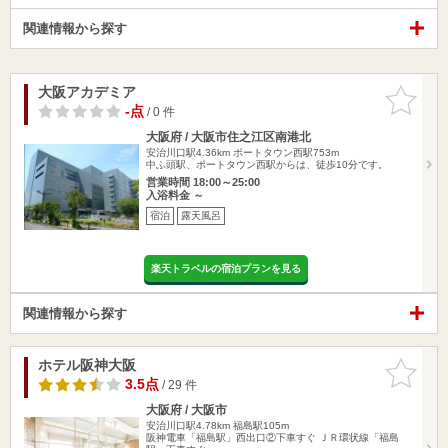
関連情報から探す
大阪アカデミア
お気に入
りに追加
-点
/ 0 件
大阪府 / 大阪市住之江区南港北
安治川口駅4.36km
ポートタウン西駅753m
中ふ頭駅、ポートタウン西駅からは、徒歩10分です。
営業時間 18:00～25:00
入浴料金 ～
宿泊
露天風呂
楽天トラベルの宿泊プランを見る
関連情報から探す
ホテル阪神大阪
お気に入
りに追加
3.5点
/ 29 件
大阪府 / 大阪市
安治川口駅4.78km
福島駅105m
阪神電車「福島駅」西出口②下車すぐ ＪＲ環状線「福島