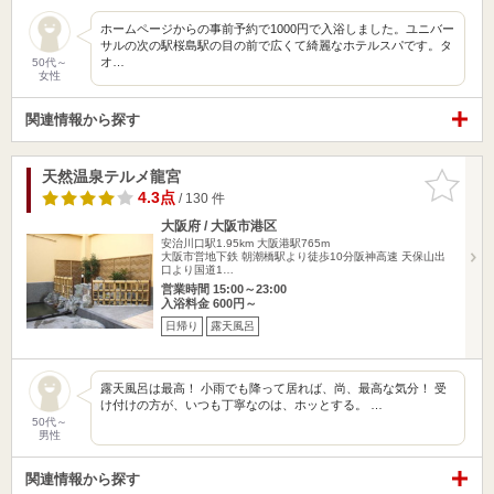
ホームページからの事前予約で1000円で入浴しました。ユニバー
サルの次の駅桜島駅の目の前で広くて綺麗なホテルスパです。タ
オ…
50代～
女性
関連情報から探す
天然温泉テルメ龍宮
お気に入
りに追加
4.3点
/ 130 件
大阪府 / 大阪市港区
安治川口駅1.95km
大阪港駅765m
大阪市営地下鉄 朝潮橋駅より徒歩10分阪神高速 天保山出
口より国道1…
営業時間 15:00～23:00
入浴料金 600円～
日帰り
露天風呂
露天風呂は最高！ 小雨でも降って居れば、尚、最高な気分！ 受
け付けの方が、いつも丁寧なのは、ホッとする。 …
50代～
男性
関連情報から探す