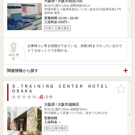
大阪府 / 大阪市西淀川区
安治川口駅5.12km
御幣島駅691m
JR塚本駅より阪神高速沿いに北へ徒歩20分阪神高速11号
池田線 塚本…
営業時間 15:00～25:00
入浴料金 600円～
日帰り
露天風呂
仕事帰りに寄る習慣ができている。深夜1時までやっているので
とてもゆっくりでき助かる。
40代 男
性
関連情報から探す
Ｓ．ＴＲＡＩＮＩＮＧ ＣＥＮＴＥＲ ＨＯＴＥＬ
お気に入
ＯＳＡＫＡ
りに追加
-点
/ 0 件
大阪府 / 大阪市福島区
安治川口駅5.20km
福島駅562m
JR大阪駅より直通バスで5分。徒歩でも約12分。
営業時間
入浴料金 ～
宿泊
露天風呂