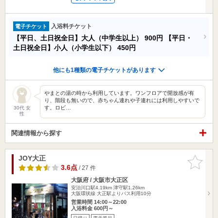
入浴料チケット
電子チケット
【平日、土日祝全日】大人（中学生以上）
900円
【平日・
土日祝全日】小人（小学生以下）
450円
他にも1種類の電子チケットがあります
やまとの湯の時から利用しています。ワンフロアで開放感が有
り、階段も無いので、赤ちゃん連れや子連れには利用しやすいで
す。ロビ…
30代 女
性
関連情報から探す
JOY大正
お気に入
りに追加
3.6点
/ 27 件
大阪府 / 大阪市大正区
安治川口駅4.19km
津守駅1.26km
大阪環状線 大正駅よりバス利用10分
営業時間 14:00～22:00
入浴料金 600円～