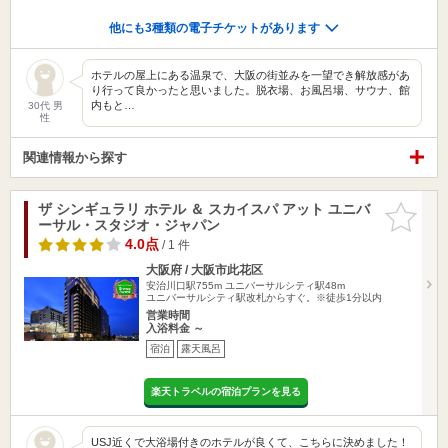
他にも3種類の電子チケットがあります
ホテルの屋上にある温泉で、大阪の街並みを一望でき解放感があ
り行って良かったと思いました。脱衣場、お風呂場、サウナ、館
内もと…
30代 男
性
関連情報から探す
ザ シンギュラリ ホテル ＆ スカイスパ アット ユニバ
お気に入
ーサル・スタジオ・ジャパン
りに追加
4.0点
/ 1 件
大阪府 / 大阪市此花区
安治川口駅755m
ユニバーサルシティ駅48m
ユニバーサルシティ駅改札からすぐ。※徒歩1分以内
営業時間
入浴料金 ～
宿泊
露天風呂
楽天トラベルの宿泊プランを見る
USJ近くで大浴場付きのホテルが良くて、こちらに決めました！