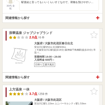
駅直結と言ってもいいくらいすぐなので、荷物を預けやすい…
30代 女
性
関連情報から探す
浪華温泉 ジャブジャブランド
お気に入
りに追加
2.0点
/ 6 件
大阪府 / 大阪市此花区春日出北
安治川口駅952m
伝法駅936m
ＪＲ線安治川口駅(徒歩18分) 阪神線千鳥橋駅(徒歩20分) 市
営バ…
営業時間 14:00～24:00
入浴料金 600円～
日帰り
露天風呂
関連情報から探す
上方温泉 一休
お気に入
りに追加
3.7点
/ 259 件
大阪府 / 大阪市此花区
安治川口駅1.22km
ユニバーサルシティ駅1.53km