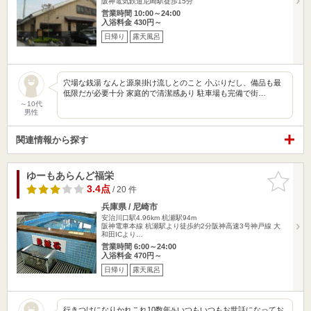
阪神電気鉄道尼崎駅徒歩15分
営業時間 10:00～24:00
入浴料金 430円～
日帰り
露天風呂
穴場な銭湯 なんと源泉掛け流しとのこと 小ぶりだし、備品も最
低限だが必要十分 家庭的で清潔感あり 駐車場も完備で街…
～10代
男性
関連情報から探す
ゆーもあらんど福栄
お気に入
りに追加
3.4点
/ 20 件
兵庫県 / 尼崎市
安治川口駅4.96km
杭瀬駅94m
阪神電車本線 杭瀬駅より徒歩約2分阪神高速3号神戸線 大
和田ICより…
営業時間 6:00～24:00
入浴料金 470円～
日帰り
露天風呂
行きつけになりかれこれ10数年♨️いつもいつもお世話になってお