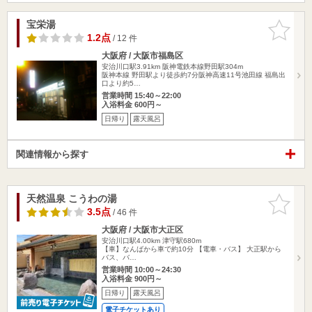
宝栄湯
お気に入
りに追加
1.2点
/ 12 件
大阪府 / 大阪市福島区
安治川口駅3.91km
阪神電鉄本線野田駅304m
阪神本線 野田駅より徒歩約7分阪神高速11号池田線 福島出
口より約5…
営業時間 15:40～22:00
入浴料金 600円～
日帰り
露天風呂
関連情報から探す
天然温泉 こうわの湯
お気に入
りに追加
3.5点
/ 46 件
大阪府 / 大阪市大正区
安治川口駅4.00km
津守駅680m
【車】なんばから車で約10分 【電車・バス】 大正駅から
バス、バ…
営業時間 10:00～24:30
入浴料金 900円～
日帰り
露天風呂
電子チケットあり