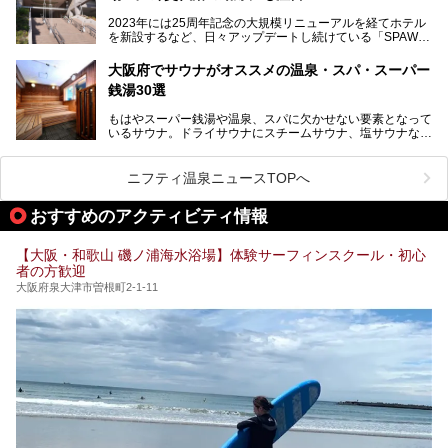
宝塚線「三国駅」から徒歩約10分とアクセスも良好です。
より満足度の高い過ごし方をしたい方はぜひお読みくださ
2023年には25周年記念の大規模リニューアルを経てホテル
チムジルバン（岩盤浴）を中心に、発汗・リラックス・漫画
い。
を新設するなど、日々アップデートし続けている「SPAWO
タイムまで満喫できる長時間滞在型の施設なので、一日中ゆ
RLD HOTEL＆RESORT」（以下スパワールド）。
ったりと過ごしたいときにおすすめ。大うちわやタオルによ
そんなスパワールドが2025年11月15日（土）に、新たな浴
る迫力ある熱波パフォーマンスも毎日行われており、“とと
大阪府でサウナがオススメの温泉・スパ・スーパー
室や日本最大級140人収容の大規模サウナを携えてリニュー
のう”体験をしっかり楽しめるのもポイントです。
銭湯30選
アルオープン！浴室である4F・6Fそれぞれにリニューアル
が施されており、その総工費はなんと13.5億円！
さらに館内でくつろぐだけでなく、隣接するビルにはカラオ
もはやスーパー銭湯や温泉、スパに欠かせない要素となって
大規模リニューアルの全容を確認すべく、リニューアルプレ
ケやボウリングといった遊び場もあり、友人同士やカップル
いるサウナ。ドライサウナにスチームサウナ、塩サウナな
オープンイベントに行ってきました！今回はそのリニューア
で“遊び+癒し”の一日を過ごすのにもぴったり。
ど、いくつか異なるタイプが楽しめたり、水風呂や外気浴ス
ル部分の概要をお届けします。
ペース、ロウリュウなど、心ゆくまで楽しむためのサービス
今回は、あるごの湯を訪問し、チムジルバンやお風呂、食事
が充実した施設も多くみられます。
ニフティ温泉ニュースTOPへ
処にいたるまで魅力をたっぷり堪能してきたので、その全容
を詳しく紹介します！
今回はそんなサウナにこだわった、大阪府内のオススメ温
おすすめのアクティビティ情報
泉・銭湯・スパを30件紹介したいと思います！
【大阪・和歌山 磯ノ浦海水浴場】体験サーフィンスクール・初心
者の方歓迎
大阪府泉大津市曽根町2-1-11