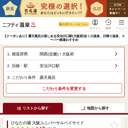
購入済チケットはこちら
ログイン
履歴
メニュー
【クーポンあり】露天風呂が楽しめる安治川口駅(大阪府)近くの温泉、日帰り温泉、ス
ーパー銭湯おすすめ
1. 都道府県
関西(近畿) / 大阪府
2. 沿線・駅
安治川口駅
3. こだわり条件
露天風呂
こだわり条件を変更する
リストから探す
地図から探す
ひなたの湯 大阪ユニバーサルベイサイド
お気に入
りに追加