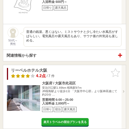
入浴料金 600円～
日帰り
露天風呂
普通の銭湯。悪くはない。ミストサウナと少し冷たい水風呂がす
ばらしい。電気風呂や露天風呂もあり、サウナ後の外気浴も楽し
める。
50代～
男性
関連情報から探す
リーベルホテル大阪
お気に入
りに追加
4.2点
/ 7 件
大阪府 / 大阪市此花区
安治川口駅1.69km
桜島駅97m
JR桜島駅より徒歩1分 「大阪市中心部」より阪神高速にて
約20分 …
営業時間 6:00～25:00
入浴料金 2,000円～
日帰り
宿泊
露天風呂
楽天トラベルの宿泊プランを見る