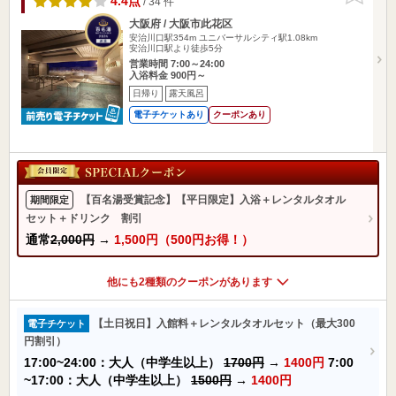
4.4点
/ 34 件
大阪府 / 大阪市此花区
安治川口駅354m
ユニバーサルシティ駅1.08km
安治川口駅より徒歩5分
営業時間 7:00～24:00
入浴料金 900円～
日帰り
露天風呂
電子チケットあり
クーポンあり
【百名湯受賞記念】【平日限定】入浴＋レンタルタオル
期間限定
セット＋ドリンク 割引
通常
2,000円
→
1,500円（500円お得！）
他にも2種類のクーポンがあります
【土日祝日】入館料＋レンタルタオルセット（最大300
電子チケット
円割引）
17:00~24:00：大人（中学生以上）
1700円
→
1400円
7:00
~17:00：大人（中学生以上）
1500円
→
1400円