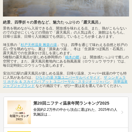
絶景、四季折々の景色など、魅力たっぷりの「露天風呂」
景色を眺めながら入浴できる点、開放感を味わえる点、また、熱がこもらない
のでのぼせにくいなどの理由で「露天風呂」の人気は高く、旅館はもちろん、
日帰り温泉、日帰り入浴施設でも併設しているところが多くあります。
埼玉県の「
杉戸天然温泉 雅楽の湯
」では、四季を通じて味わえる自然と杉戸の
広い空を眺めながら、夏は「源泉あつ湯」、冬は「生源泉つぼ風呂・石風呂」
露天風呂での生源泉かけ流しを楽しめます。
5種類の露天風呂が楽しめる静岡県の「
柚木の郷
」は、開放感たっぷりで癒しの
空間です。また、露天風呂敷地内にある熱風蒸屋（ロウリュウ サウナ）では、
毎日定時刻にロウリュウも楽しめます。
安治川口駅の露天風呂が楽しめる温泉、日帰り温泉、スーパー銭湯の中でも特
に人気があるのは、
ひなたの湯 大阪ユニバーサルベイサイド
、
ザ シンギュラ
リ ホテル ＆ スカイスパ アット ユニバーサル・スタジオ・ジャパン
、
浪華温泉
ジャブジャブランド
などの施設です。ぜひ一度は足を運んでみてください。
第20回ニフティ温泉年間ランキング2025
全国約2.2万件の中から頂点に選ばれた、2025年の人
気施設は…