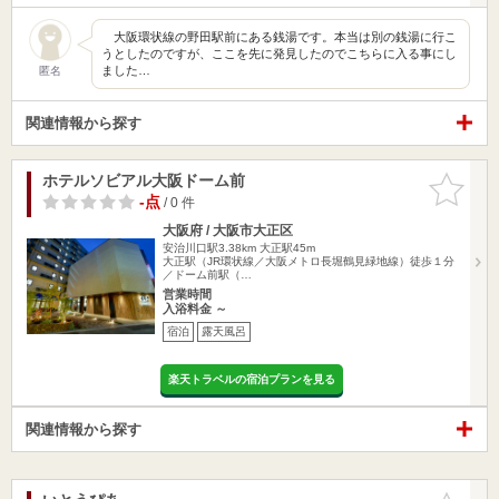
大阪環状線の野田駅前にある銭湯です。本当は別の銭湯に行こ
うとしたのですが、ここを先に発見したのでこちらに入る事にし
ました…
匿名
関連情報から探す
ホテルソビアル大阪ドーム前
お気に入
りに追加
-点
/ 0 件
大阪府 / 大阪市大正区
安治川口駅3.38km
大正駅45m
大正駅（JR環状線／大阪メトロ長堀鶴見緑地線）徒歩１分
／ドーム前駅（…
営業時間
入浴料金 ～
宿泊
露天風呂
楽天トラベルの宿泊プランを見る
関連情報から探す