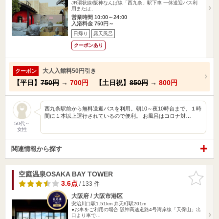
JR環状線/阪神なんば線「西九条」駅下車 一休送迎バス利
用または、…
営業時間 10:00～24:00
入浴料金 750円～
日帰り
露天風呂
クーポンあり
大人入館料50円引き
クーポン
【平日】
750円
→
700円
【土日祝】
850円
→
800円
西九条駅前から無料送迎バスを利用。朝10～夜10時台まで、１時
間に１本以上運行されているので便利。 お風呂はコロナ対…
50代～
女性
関連情報から探す
空庭温泉OSAKA BAY TOWER
お気に入
りに追加
3.6点
/ 133 件
大阪府 / 大阪市港区
安治川口駅1.51km
弁天町駅201m
●お車をご利用の場合 阪神高速道路4号湾岸線「天保山」出
口より車で…