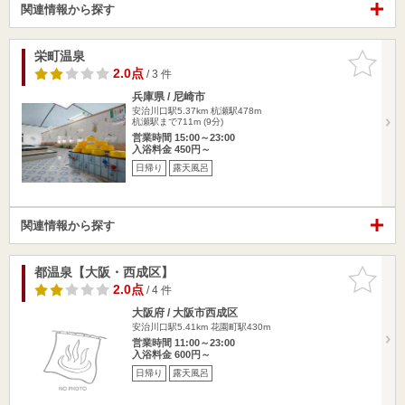
関連情報から探す
栄町温泉
お気に入
りに追加
2.0点
/ 3 件
兵庫県 / 尼崎市
安治川口駅5.37km
杭瀬駅478m
杭瀬駅まで711m (9分)
営業時間 15:00～23:00
入浴料金 450円～
日帰り
露天風呂
関連情報から探す
都温泉【大阪・西成区】
お気に入
りに追加
2.0点
/ 4 件
大阪府 / 大阪市西成区
安治川口駅5.41km
花園町駅430m
営業時間 11:00～23:00
入浴料金 600円～
日帰り
露天風呂