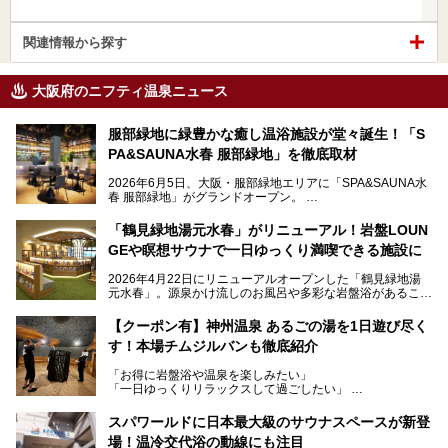
関連情報から探す
大阪府のニフティ温泉ニュース
服部緑地に緑豊かな癒し温浴施設が堂々誕生！「S
PA&SAUNA水春 服部緑地」を徹底取材
2026年6月5日、大阪・服部緑地エリアに「SPA&SAUNA水
春 服部緑地」がグランドオープン。
当初の計画から約5年の時を経て誕生した本施設は、温泉・
「鶴見緑地湯元水春」がリニューアル！岩盤LOUN
サウナ・岩盤浴・フィットネス・ラウンジ・レストランなど
GEや瞑想サウナで一日ゆっくり満喫できる施設に
を融合した、これまでの“水春”のイメージをさらに進化させ
た大型ウェルネス施設です。
2026年4月22日にリニューアルオープンした「鶴見緑地湯
元水春」。源泉かけ流しのお風呂や多彩な岩盤浴があること
今回はオープン前の内覧会に参加し、館内のこだわりポイン
で人気の施設ですが、リニューアルを経てこれまで以上
トを徹底取材してきました。
に“一日中くつろげる場所”としてパワーアップしています。
サウナー注目の3種のサウナや160cmの深水風呂、没入感の
【クーポン有】神州温泉 あるごの湯を1日遊び尽く
高い岩盤浴エリア、日本最大の台数を誇る最新AIフィットネ
す！本場チムジルバンも徹底紹介
今回のリニューアルでは、新たに登場した瞑想サウナをはじ
スマシンなど、見どころ満載の館内を詳しくご紹介します。
め、岩盤浴エリアや休憩スペースの充実、レストランなど、
「お得に岩盤浴や温泉を楽しみたい」
見どころが盛りだくさん。日常の疲れを癒やしたい方はもち
「一日ゆっくりリラックスして過ごしたい」
ろん、休日にゆったり過ごしたい方にもぴったりの内容とな
そんな方におすすめなのが、クーポンを使ってお得に長時間
っています。
利用できる「神州温泉 あるごの湯」です。
スパワールドに日本最大級のサウナスペースが新登
本記事では、そんなリニューアル後の注目ポイントを詳しく
場！温冷交代浴の動線にも注目
あるごの湯は、大阪府豊中市にある日帰り温浴施設で、阪急
紹介します。これから「鶴見緑地湯元水春」に訪れる方や、