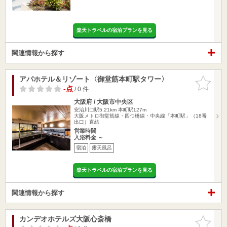
楽天トラベルの宿泊プランを見る
関連情報から探す
アパホテル＆リゾート〈御堂筋本町駅タワー〉
お気に入
りに追加
-点
/ 0 件
大阪府 / 大阪市中央区
安治川口駅5.21km
本町駅127m
大阪メトロ御堂筋線・四つ橋線・中央線「本町駅」（18番
出口）直結
営業時間
入浴料金 ～
宿泊
露天風呂
楽天トラベルの宿泊プランを見る
関連情報から探す
カンデオホテルズ大阪心斎橋
お気に入
りに追加