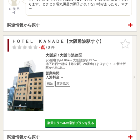
ります。ときどき電気風呂の調子が良くない時があったり、マナ
ー…
40代 男
性
関連情報から探す
ＨＯＴＥＬ ＫＡＮＡＤＥ【大阪難波駅すぐ】
お気に入
りに追加
-点
/ 0 件
大阪府 / 大阪市浪速区
安治川口駅4.96km
大阪難波駅137m
地下鉄四ツ橋線【難波駅】28番出口よりすぐ！ JR新大阪
駅から約15…
営業時間
入浴料金 ～
宿泊
露天風呂
楽天トラベルの宿泊プランを見る
関連情報から探す