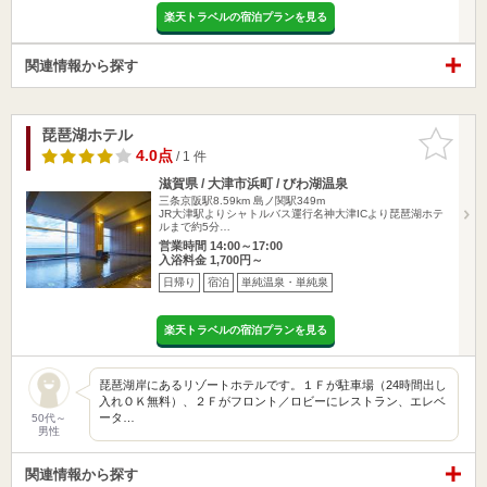
楽天トラベルの宿泊プランを見る
関連情報から探す
琵琶湖ホテル
お気に入
りに追加
4.0点
/ 1 件
滋賀県 / 大津市浜町 / びわ湖温泉
三条京阪駅8.59km
島ノ関駅349m
JR大津駅よりシャトルバス運行名神大津ICより琵琶湖ホテ
ルまで約5分…
営業時間 14:00～17:00
入浴料金 1,700円～
日帰り
宿泊
単純温泉・単純泉
楽天トラベルの宿泊プランを見る
琵琶湖岸にあるリゾートホテルです。１Ｆが駐車場（24時間出し
入れＯＫ無料）、２Ｆがフロント／ロビーにレストラン、エレベ
ータ…
50代～
男性
関連情報から探す