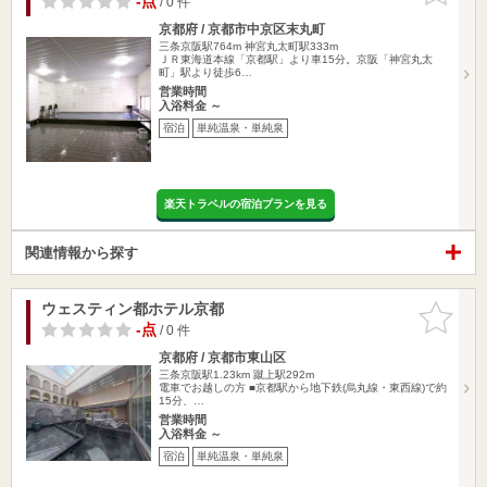
-点
/ 0 件
京都府 / 京都市中京区末丸町
三条京阪駅764m
神宮丸太町駅333m
ＪＲ東海道本線「京都駅」より車15分。京阪「神宮丸太
町」駅より徒歩6…
営業時間
入浴料金 ～
宿泊
単純温泉・単純泉
楽天トラベルの宿泊プランを見る
関連情報から探す
ウェスティン都ホテル京都
お気に入
りに追加
-点
/ 0 件
京都府 / 京都市東山区
三条京阪駅1.23km
蹴上駅292m
電車でお越しの方 ■京都駅から地下鉄(烏丸線・東西線)で約
15分、…
営業時間
入浴料金 ～
宿泊
単純温泉・単純泉