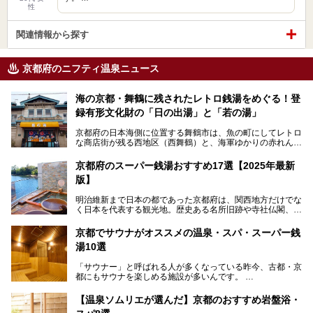
性
関連情報から探す
京都府のニフティ温泉ニュース
海の京都・舞鶴に残されたレトロ銭湯をめぐる！登
録有形文化財の「日の出湯」と「若の湯」
京都府の日本海側に位置する舞鶴市は、魚の町にしてレトロ
な商店街が残る西地区（西舞鶴）と、海軍ゆかりの赤れんが
パークや海上自衛隊施設のある東地区（東舞鶴）に分けられ
ます。今回案内するのは西地区に今も残る2軒の銭湯「日の
京都府のスーパー銭湯おすすめ17選【2025年最新
出湯」と「若の湯」。いずれも国の登録有形文化財に指定さ
版】
れた歴史ある建物でありながら、今も現役のお風呂屋さんで
す。
明治維新まで日本の都であった京都府は、関西地方だけでな
く日本を代表する観光地。歴史ある名所旧跡や寺社仏閣、そ
漁師町や商店街で働く人々を支えてきたこの2軒の銭湯とと
して古都ならではの文化が魅力です。
もに、立ち寄りたい舞鶴の観光スポットや温浴施設を紹介し
ます。
京都でサウナがオススメの温泉・スパ・スーパー銭
今回は、そんな京都府で2025年現在おすすめのスーパー銭
湯10選
湯を紹介します。
───
有名な観光名所のすぐ近くにある日帰り入浴施設から、山間
提供元：京都府舞鶴市【PR】
「サウナー」と呼ばれる人が多くなっている昨今、古都・京
部でレジャー気分を満喫できる温泉施設まで、好みのスーパ
この記事は京都府舞鶴市のPR記事です。
都にもサウナを楽しめる施設が多いんです。
ー銭湯を探してみてくださいね。
自分の好きなサウナを探すのもいいですが、さまざまなサウ
【温泉ソムリエが選んだ】京都のおすすめ岩盤浴・
ナを体感してみたいですよね。