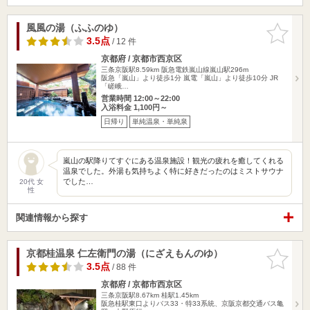
風風の湯（ふふのゆ）
お気に入
りに追加
3.5点
/ 12 件
京都府 / 京都市西京区
三条京阪駅8.59km
阪急電鉄嵐山線嵐山駅296m
阪急「嵐山」より徒歩1分 嵐電「嵐山」より徒歩10分 JR
「嵯峨…
営業時間 12:00～22:00
入浴料金 1,100円～
日帰り
単純温泉・単純泉
嵐山の駅降りてすぐにある温泉施設！観光の疲れを癒してくれる
温泉でした。外湯も気持ちよく特に好きだったのはミストサウナ
でした…
20代 女
性
関連情報から探す
京都桂温泉 仁左衛門の湯（にざえもんのゆ）
お気に入
りに追加
3.5点
/ 88 件
京都府 / 京都市西京区
三条京阪駅8.67km
桂駅1.45km
阪急桂駅東口よりバス33・特33系統、京阪京都交通バス亀