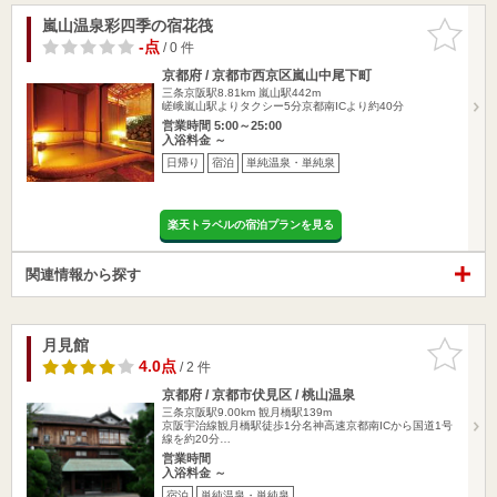
嵐山温泉彩四季の宿花筏
お気に入
りに追加
-点
/ 0 件
京都府 / 京都市西京区嵐山中尾下町
三条京阪駅8.81km
嵐山駅442m
嵯峨嵐山駅よりタクシー5分京都南ICより約40分
営業時間 5:00～25:00
入浴料金 ～
日帰り
宿泊
単純温泉・単純泉
楽天トラベルの宿泊プランを見る
関連情報から探す
月見館
お気に入
りに追加
4.0点
/ 2 件
京都府 / 京都市伏見区 / 桃山温泉
三条京阪駅9.00km
観月橋駅139m
京阪宇治線観月橋駅徒歩1分名神高速京都南ICから国道1号
線を約20分…
営業時間
入浴料金 ～
宿泊
単純温泉・単純泉