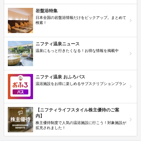
岩盤浴特集
日本全国の岩盤浴情報だけをピックアップ。まとめて
検索！
ニフティ温泉ニュース
温泉にもっと行きたくなる！お得な情報を掲載中
ニフティ温泉 おふろパス
温浴施設をお得に楽しめるサブスクリプションプラン
【ニフティライフスタイル株主優待のご案
内】
株主優待制度で人気の温浴施設に行こう！対象施設が
拡充されました！