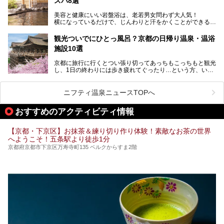
スパ8選
今回は京都府の中心や郊外、温泉地にある施設など、サウナ
美容と健康にいい岩盤浴は、老若男女問わず大人気！
のある温浴施設を紹介します。
横になっているだけで、じんわりと汗をかくことができるの
で、簡単にデトックスができますよ♪
ぜひ参考にして、京都府の方や、観光に出かけた時などにサ
ウナを楽しみましょう！
観光ついでにひとっ風呂？京都の日帰り温泉・温浴
地元の方はもちろん、旅先としても人気の京都。
施設10選
観光のついでに岩盤浴のある温泉に浸かってリフレッシュす
るのも良さそうですね！
京都に旅行に行くとつい張り切ってあっちもこっちもと観光
し、1日の終わりには歩き疲れてぐったり…という方、いま
今回は京都にある岩盤浴のある施設をピックアップしてご紹
せんか？（私です）
介します！
そんな疲れた身体には温泉です！京都には、市内にも郊外に
も素晴らしい温泉がたくさんあります。そこで、日帰り利用
ニフティ温泉ニュースTOPへ
できるおすすめの温泉・温浴施設をまとめてみました。
おすすめのアクティビティ情報
【京都・下京区】お抹茶＆練り切り作り体験！素敵なお茶の世界
へようこそ！五条駅より徒歩1分
京都府京都市下京区万寿寺町135 ベルクからすま2階