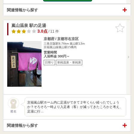
関連情報から探す
嵐山温泉 駅の足湯
お気に入
りに追加
3.0点
/ 11 件
京都府 / 京都市右京区
三条京阪駅8.76km
嵐山駅13m
京福嵐山線嵐山駅の構内
営業時間
入浴料金 300円～
日帰り
単純温泉・単純泉
京福嵐山駅ホーム内に足湯ができて２年くらい経ったでしょう
か？そろそろ一時より入足者（客）が減ってきたころかと考え、
足湯に行…
匿名
関連情報から探す