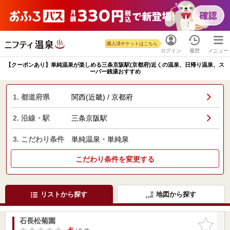
購入済チケットはこちら
ログイン
履歴
メニュー
【クーポンあり】単純温泉が楽しめる三条京阪駅(京都府)近くの温泉、日帰り温泉、ス
ーパー銭湯おすすめ
1. 都道府県
関西(近畿) / 京都府
2. 沿線・駅
三条京阪駅
3. こだわり条件
単純温泉・単純泉
こだわり条件を変更する
リストから探す
地図から探す
石長松菊園
お気に入
りに追加