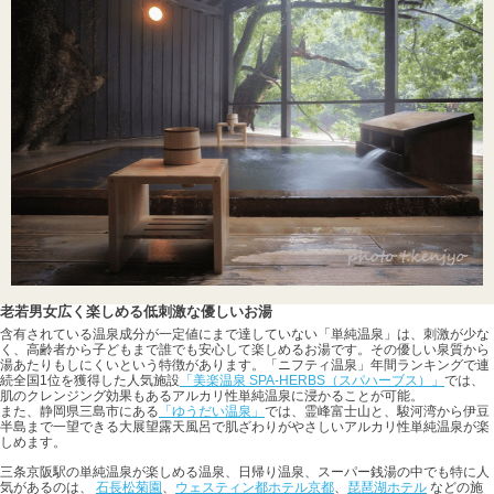
老若男女広く楽しめる低刺激な優しいお湯
含有されている温泉成分が一定値にまで達していない「単純温泉」は、刺激が少な
く、高齢者から子どもまで誰でも安心して楽しめるお湯です。その優しい泉質から
湯あたりもしにくいという特徴があります。「ニフティ温泉」年間ランキングで連
続全国1位を獲得した人気施設
「美楽温泉 SPA-HERBS（スパハーブス）」
では、
肌のクレンジング効果もあるアルカリ性単純温泉に浸かることが可能。
また、静岡県三島市にある
「ゆうだい温泉」
では、霊峰富士山と、駿河湾から伊豆
半島まで一望できる大展望露天風呂で肌ざわりがやさしいアルカリ性単純温泉が楽
しめます。
三条京阪駅の単純温泉が楽しめる温泉、日帰り温泉、スーパー銭湯の中でも特に人
気があるのは、
石長松菊園
、
ウェスティン都ホテル京都
、
琵琶湖ホテル
などの施