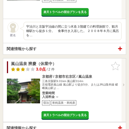
楽天トラベルの宿泊プランを見る
宇治川と京阪宇治線の間に立つ木造３階建ての料理旅館で、観月
橋駅から徒歩１分。 食事付き入浴した。 ２００８年８月に風呂
を…
匿名
関連情報から探す
嵐山温泉 辨慶（休業中）
お気に入
りに追加
3.0点
/ 2 件
京都府 / 京都市右京区 / 嵐山温泉
三条京阪駅9.01km
嵐山駅314m
京福電鉄嵐山線 嵐山駅より徒歩5分、またはJR山陰本線 嵯
峨嵐山駅よ…
営業時間
入浴料金 ～
宿泊
単純温泉・単純泉
楽天トラベルの宿泊プランを見る
関連情報から探す