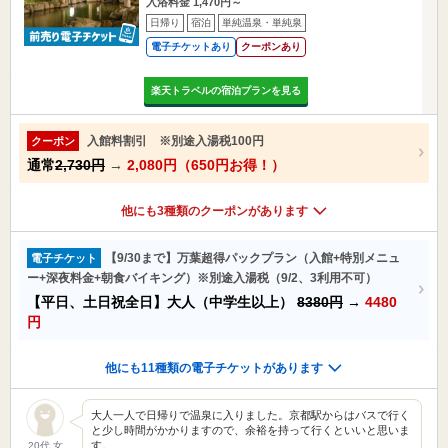
入浴料金 1,470円～
日帰り
宿泊
単純温泉・単純泉
電子チケットあり
クーポンあり
楽天トラベルの宿泊プランを見る
入館料割引 ※別途入湯税100円
クーポン
通常
2,730円
→
2,080円（650円お得！）
他にも3種類のクーポンがあります
【9/30まで】万葉超得パックプラン（入館+特別メニュ
電子チケット
ー+深夜料金+朝食バイキング）※別途入湯税（9/2、3利用不可）
【平日、土日祝全日】大人（中学生以上）
8380円
→
4480
円
他にも11種類の電子チケットがあります
大人一人で日帰りで温泉に入りました。京都駅からはバスで行く
と少し時間がかかりますので、余裕を持って行くといいと思いま
す。 …
20代 女