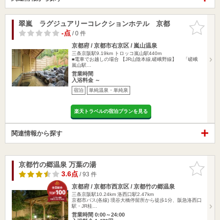
翠嵐 ラグジュアリーコレクションホテル 京都
お気に入
りに追加
-点
/ 0 件
京都府 / 京都市右京区 / 嵐山温泉
三条京阪駅9.19km
トロッコ嵐山駅440m
■電車でお越しの場合 【JR山陰本線,嵯峨野線】 「嵯峨
嵐山駅…
営業時間
入浴料金 ～
宿泊
単純温泉・単純泉
楽天トラベルの宿泊プランを見る
関連情報から探す
京都竹の郷温泉 万葉の湯
お気に入
りに追加
3.6点
/ 93 件
京都府 / 京都市西京区 / 京都竹の郷温泉
三条京阪駅10.24km
洛西口駅2.47km
京都市バス(各線) 境谷大橋停留所から徒歩1分、阪急洛西口
駅・JR桂…
営業時間 0:00～24:00