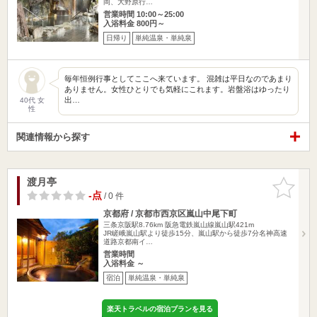
岡、大野原行…
営業時間 10:00～25:00
入浴料金 800円～
日帰り
単純温泉・単純泉
毎年恒例行事としてここへ来ています。 混雑は平日なのであまり
ありません。女性ひとりでも気軽にこれます。岩盤浴はゆったり
出…
40代 女
性
関連情報から探す
渡月亭
お気に入
りに追加
-点
/ 0 件
京都府 / 京都市西京区嵐山中尾下町
三条京阪駅8.76km
阪急電鉄嵐山線嵐山駅421m
JR嵯峨嵐山駅より徒歩15分、嵐山駅から徒歩7分名神高速
道路京都南イ…
営業時間
入浴料金 ～
宿泊
単純温泉・単純泉
楽天トラベルの宿泊プランを見る