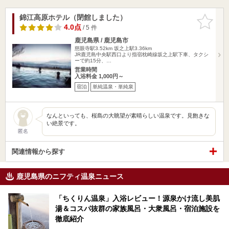
錦江高原ホテル（閉館しました）
お気に入
りに追加
4.0点
/ 5 件
鹿児島県 / 鹿児島市
慈眼寺駅3.52km
坂之上駅3.36km
JR鹿児島中央駅西口より指宿枕崎線坂之上駅下車、タクシ
ーで約15分、…
営業時間
入浴料金 1,000円～
宿泊
単純温泉・単純泉
なんといっても、桜島の大眺望が素晴らしい温泉です。見飽きな
い絶景です。
匿名
関連情報から探す
鹿児島県のニフティ温泉ニュース
「ちくりん温泉」入浴レビュー！源泉かけ流し美肌
湯＆コスパ抜群の家族風呂・大衆風呂・宿泊施設を
徹底紹介