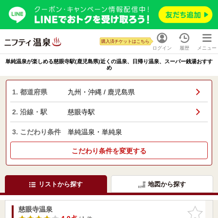
購入済チケットはこちら
ログイン
履歴
メニュー
単純温泉が楽しめる慈眼寺駅(鹿児島県)近くの温泉、日帰り温泉、スーパー銭湯おすす
め
1. 都道府県
九州・沖縄 / 鹿児島県
2. 沿線・駅
慈眼寺駅
3. こだわり条件
単純温泉・単純泉
こだわり条件を変更する
リストから探す
地図から探す
慈眼寺温泉
お気に入
りに追加