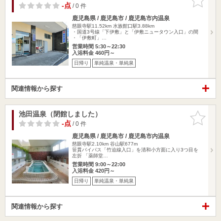
りに追加
-点
/ 0 件
鹿児島県 / 鹿児島市 / 鹿児島市内温泉
慈眼寺駅11.52km
水族館口駅3.88km
・国道3号線「下伊敷」と「伊敷ニュータウン入口」の間
・「伊敷町」…
営業時間 5:30～22:30
入浴料金 460円～
日帰り
単純温泉・単純泉
関連情報から探す
池田温泉（閉館しました）
お気に入
りに追加
-点
/ 0 件
鹿児島県 / 鹿児島市 / 鹿児島市内温泉
慈眼寺駅2.10km
谷山駅677m
笹貫バイパス「竹迫線入口」を清和小方面に入り3つ目を
左折 「薬師堂…
営業時間 9:00～22:00
入浴料金 420円～
日帰り
単純温泉・単純泉
関連情報から探す