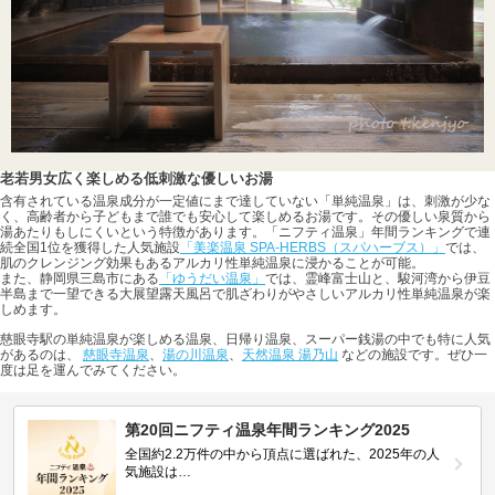
老若男女広く楽しめる低刺激な優しいお湯
含有されている温泉成分が一定値にまで達していない「単純温泉」は、刺激が少な
く、高齢者から子どもまで誰でも安心して楽しめるお湯です。その優しい泉質から
湯あたりもしにくいという特徴があります。「ニフティ温泉」年間ランキングで連
続全国1位を獲得した人気施設
「美楽温泉 SPA-HERBS（スパハーブス）」
では、
肌のクレンジング効果もあるアルカリ性単純温泉に浸かることが可能。
また、静岡県三島市にある
「ゆうだい温泉」
では、霊峰富士山と、駿河湾から伊豆
半島まで一望できる大展望露天風呂で肌ざわりがやさしいアルカリ性単純温泉が楽
しめます。
慈眼寺駅の単純温泉が楽しめる温泉、日帰り温泉、スーパー銭湯の中でも特に人気
があるのは、
慈眼寺温泉
、
湯の川温泉
、
天然温泉 湯乃山
などの施設です。ぜひ一
度は足を運んでみてください。
第20回ニフティ温泉年間ランキング2025
全国約2.2万件の中から頂点に選ばれた、2025年の人
気施設は…