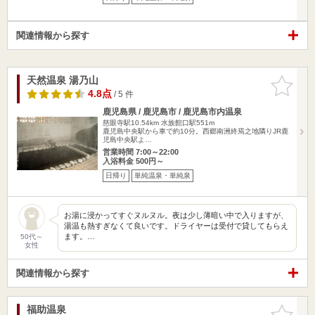
関連情報から探す
天然温泉 湯乃山
お気に入
りに追加
4.8点
/ 5 件
鹿児島県 / 鹿児島市 / 鹿児島市内温泉
慈眼寺駅10.54km
水族館口駅551m
鹿児島中央駅から車で約10分。西郷南洲終焉之地隣りJR鹿
児島中央駅よ…
営業時間 7:00～22:00
入浴料金 500円～
日帰り
単純温泉・単純泉
お湯に浸かってすぐヌルヌル。夜は少し薄暗い中で入りますが、
湯温も熱すぎなくて良いです。ドライヤーは受付で貸してもらえ
ます。…
50代～
女性
関連情報から探す
福助温泉
お気に入