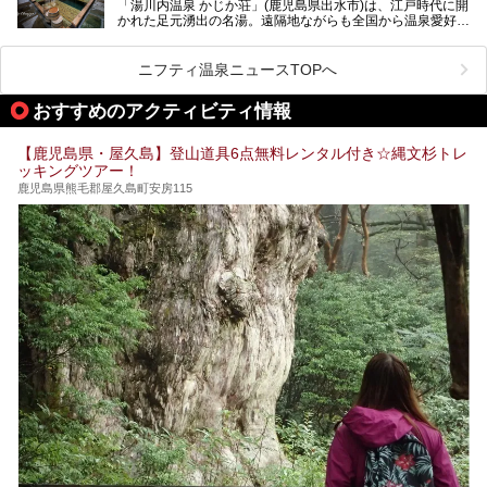
「湯川内温泉 かじか荘」(鹿児島県出水市)は、江戸時代に開
は約2年後を予定しています。
かれた足元湧出の名湯。遠隔地ながらも全国から温泉愛好家
が訪れ、温泉ファンなら一度は入ってみたい憧れの温泉とも
今回は2025年の年末に訪問・現地体験し、一本桜温泉セン
いえる存在です。2023年にいったん閉館しましたが、その
ターの“現在”を緊急レポートします！
後経営が変わり、復旧作業を実施。2025年4月26日に日帰
ニフティ温泉ニュースTOPへ
り入浴施設としてプレオープンしました。
おすすめのアクティビティ情報
筆者自身、閉館中もボランティア作業や取材等で数回現地へ
【鹿児島県・屋久島】登山道具6点無料レンタル付き☆縄文杉トレ
乗り込みましたが、今回もオープン前日から初日にかけて現
ッキングツアー！
地訪問。リニューアルした浴室・最新情報を中心に、以前と
の相違点や注意事項などを詳細レビューします。
鹿児島県熊毛郡屋久島町安房115