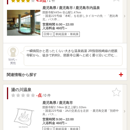
4.0点
/ 1 件
鹿児島県 / 鹿児島市 / 鹿児島市内温泉
慈眼寺駅445m
谷山駅1.47km
・国道225号線「本町」を右折しタイヨーの先 ・「恵比寿
北」バス停…
営業時間 6:00～22:00
入浴料金 460円～
日帰り
単純温泉・単純泉
一瞬病院かと思ったくらい大きな温泉銭湯 JR指宿枕崎線の慈眼
寺駅から、徒歩で約8分。慈眼寺公園へと続く通り沿いに佇む…
50代～
男性
関連情報から探す
湯の川温泉
お気に入
りに追加
-点
/ 0 件
鹿児島県 / 鹿児島市
慈眼寺駅2.74km
坂之上駅1.02km
・国道225号線・JAの交差点を左折 ・鹿児島交通「別府中
央」バス…
営業時間 9:00～22:00
入浴料金 460円～
日帰り
単純温泉・単純泉