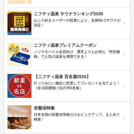
ニフティ温泉 サウナランキング2026
おふろ好きユーザーの投票により、全国No.1サウナが
決定！
ニフティ温泉プレミアムクーポン
ノジマモバイル会員向け 通常よりもお得な「特別価
格」で人気の温泉を満喫できる！
【ニフティ温泉 百名湯2026】
行ってみたい施設に投票してプレゼントを当てよう！
（全10回開催 / 合計260名様）
岩盤浴特集
日本全国の岩盤浴情報だけをピックアップ。まとめて
検索！