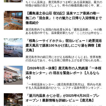
ちくりん温泉は、鹿児島県さつま町にある温泉施設。最大の
特徴が値段の安さでしょう。昨今の物価高騰が続く中、家族
風呂1室1時間900円・大衆風呂大人1人300円、宿泊大人1人
4,000円～、と驚くべき価格を維持。
【霧島湯之谷山荘 宿泊記】温泉マニア垂涎の唯一
無二の「混合泉」！その魅力と日帰り入浴情報まで
さらに、源泉100％かけ流しのツルツル美肌湯を堪能できる
点にも注目すべき。30年以上全国の温泉を巡った筆者の経
徹底紹介
験上、穴場中の穴場と言っても決して過言ではありません。
鹿児島県内でも屈指の知名度を誇る「霧島温泉郷」。その数
今回は「ちくりん温泉」の家族風呂・大衆風呂・宿泊施設に
ある名宿の中でも、温泉愛好家たちが「ここだけは外せな
ついて、徹底レビューします！
い」と熱い視線を送るのが「霧島湯之谷山荘（以下：湯之谷
山荘）」です。
「桜島シーサイドホテル」宿泊レビュー！絶景混浴
露天風呂で源泉100％かけ流しにごり湯を満喫【鹿
最大の魅力は、ここでしか体験できない絶妙なバランスの
「自噴混合泉」。今回は、その極上の湯を心ゆくまで堪能す
児島】
べく宿泊し、実際に感じたお湯のちからと宿の魅力を詳しく
レポートします。
鹿児島市沖の錦江湾にそびえる桜島(さくらじま)。世界有数
の活火山であり、今も活発に噴煙を上げる姿で知られる島で
また、気軽に立ち寄りたい方のための「日帰り入浴情報」も
す。「桜島シーサイドホテル」は桜島の南端付近に佇むリゾ
併せて解説。温泉マニアをも唸らせる“生きたお湯”の正体に
ートホテル。最大の魅力が、錦江湾に面した絶景混浴露天風
【2026年3月～休業】鹿児島市の人気銭湯「一本桜
迫ります。
呂でしょう。源泉100％かけ流しのにごり湯は、多くの温泉
温泉センター」の 現在を緊急レポート【入るなら
ファンを魅了する存在です。
今】
今回筆者自ら宿泊。桜島シーサイドホテルの“温泉”はじめ、
食事やアクセスなど詳細レビューします。
「一本桜温泉センター」(鹿児島県鹿児島市)は、県内を代表
する人気温泉銭湯のひとつ。ニフティ温泉年間ランキング2
025では、鹿児島県総合第4位を獲得。年中無休かつ24時間
営業なので、就寝前の入浴や寝起き一番の朝湯など利便性が
「湯川内温泉 かじか荘」が2025年4月26日～プレ
抜群！ 多くの常連客やファンでいつも賑わっています。し
オープン！最新情報を詳細レビュー【鹿児島】
かし建物の老朽化に伴い、2026年2月28日24時をもって休
業。現在の施設を取り壊し・同じ場所に新築するため、再開