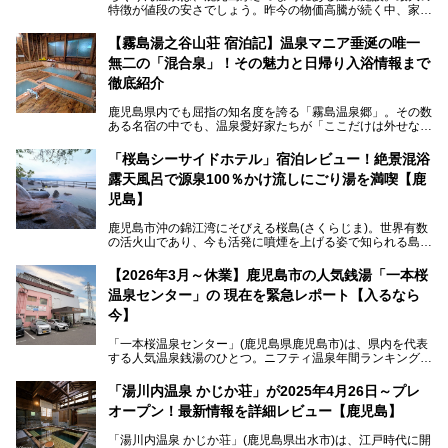
特徴が値段の安さでしょう。昨今の物価高騰が続く中、家族
風呂1室1時間900円・大衆風呂大人1人300円、宿泊大人1人
4,000円～、と驚くべき価格を維持。
【霧島湯之谷山荘 宿泊記】温泉マニア垂涎の唯一
無二の「混合泉」！その魅力と日帰り入浴情報まで
さらに、源泉100％かけ流しのツルツル美肌湯を堪能できる
点にも注目すべき。30年以上全国の温泉を巡った筆者の経
徹底紹介
験上、穴場中の穴場と言っても決して過言ではありません。
鹿児島県内でも屈指の知名度を誇る「霧島温泉郷」。その数
今回は「ちくりん温泉」の家族風呂・大衆風呂・宿泊施設に
ある名宿の中でも、温泉愛好家たちが「ここだけは外せな
ついて、徹底レビューします！
い」と熱い視線を送るのが「霧島湯之谷山荘（以下：湯之谷
山荘）」です。
「桜島シーサイドホテル」宿泊レビュー！絶景混浴
露天風呂で源泉100％かけ流しにごり湯を満喫【鹿
最大の魅力は、ここでしか体験できない絶妙なバランスの
「自噴混合泉」。今回は、その極上の湯を心ゆくまで堪能す
児島】
べく宿泊し、実際に感じたお湯のちからと宿の魅力を詳しく
レポートします。
鹿児島市沖の錦江湾にそびえる桜島(さくらじま)。世界有数
の活火山であり、今も活発に噴煙を上げる姿で知られる島で
また、気軽に立ち寄りたい方のための「日帰り入浴情報」も
す。「桜島シーサイドホテル」は桜島の南端付近に佇むリゾ
併せて解説。温泉マニアをも唸らせる“生きたお湯”の正体に
ートホテル。最大の魅力が、錦江湾に面した絶景混浴露天風
【2026年3月～休業】鹿児島市の人気銭湯「一本桜
迫ります。
呂でしょう。源泉100％かけ流しのにごり湯は、多くの温泉
温泉センター」の 現在を緊急レポート【入るなら
ファンを魅了する存在です。
今】
今回筆者自ら宿泊。桜島シーサイドホテルの“温泉”はじめ、
食事やアクセスなど詳細レビューします。
「一本桜温泉センター」(鹿児島県鹿児島市)は、県内を代表
する人気温泉銭湯のひとつ。ニフティ温泉年間ランキング2
025では、鹿児島県総合第4位を獲得。年中無休かつ24時間
営業なので、就寝前の入浴や寝起き一番の朝湯など利便性が
「湯川内温泉 かじか荘」が2025年4月26日～プレ
抜群！ 多くの常連客やファンでいつも賑わっています。し
オープン！最新情報を詳細レビュー【鹿児島】
かし建物の老朽化に伴い、2026年2月28日24時をもって休
業。現在の施設を取り壊し・同じ場所に新築するため、再開
「湯川内温泉 かじか荘」(鹿児島県出水市)は、江戸時代に開
は約2年後を予定しています。