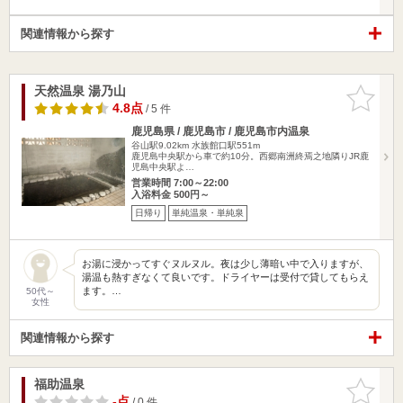
関連情報から探す
天然温泉 湯乃山
お気に入
りに追加
4.8点
/ 5 件
鹿児島県 / 鹿児島市 / 鹿児島市内温泉
谷山駅9.02km
水族館口駅551m
鹿児島中央駅から車で約10分。西郷南洲終焉之地隣りJR鹿
児島中央駅よ…
営業時間 7:00～22:00
入浴料金 500円～
日帰り
単純温泉・単純泉
お湯に浸かってすぐヌルヌル。夜は少し薄暗い中で入りますが、
湯温も熱すぎなくて良いです。ドライヤーは受付で貸してもらえ
ます。…
50代～
女性
関連情報から探す
福助温泉
お気に入
りに追加
-点
/ 0 件