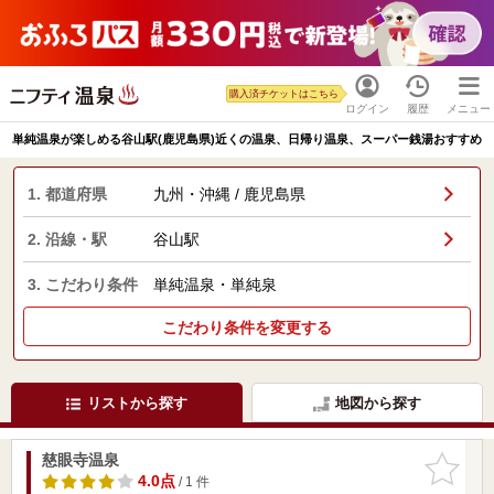
購入済チケットはこちら
ログイン
履歴
メニュー
単純温泉が楽しめる谷山駅(鹿児島県)近くの温泉、日帰り温泉、スーパー銭湯おすすめ
1. 都道府県
九州・沖縄 / 鹿児島県
2. 沿線・駅
谷山駅
3. こだわり条件
単純温泉・単純泉
こだわり条件を変更する
リストから探す
地図から探す
慈眼寺温泉
お気に入
りに追加
4.0点
/ 1 件