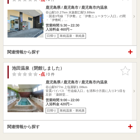
鹿児島県 / 鹿児島市 / 鹿児島市内温泉
谷山駅10.27km
水族館口駅3.88km
・国道3号線「下伊敷」と「伊敷ニュータウン入口」の間
・「伊敷町」…
営業時間 5:30～22:30
入浴料金 460円～
日帰り
単純温泉・単純泉
関連情報から探す
池田温泉（閉館しました）
お気に入
りに追加
-点
/ 0 件
鹿児島県 / 鹿児島市 / 鹿児島市内温泉
谷山駅677m
上塩屋駅1.08km
笹貫バイパス「竹迫線入口」を清和小方面に入り3つ目を
左折 「薬師堂…
営業時間 9:00～22:00
入浴料金 420円～
日帰り
単純温泉・単純泉
関連情報から探す