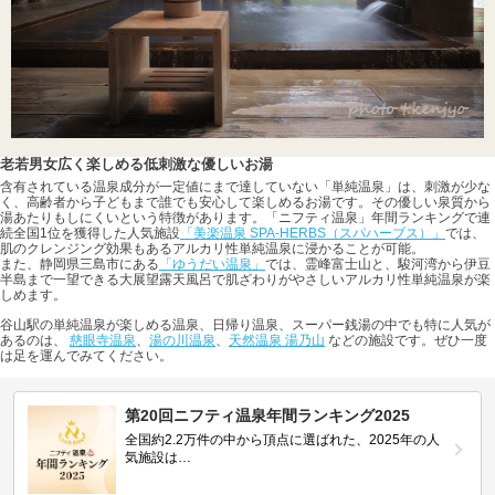
老若男女広く楽しめる低刺激な優しいお湯
含有されている温泉成分が一定値にまで達していない「単純温泉」は、刺激が少な
く、高齢者から子どもまで誰でも安心して楽しめるお湯です。その優しい泉質から
湯あたりもしにくいという特徴があります。「ニフティ温泉」年間ランキングで連
続全国1位を獲得した人気施設
「美楽温泉 SPA-HERBS（スパハーブス）」
では、
肌のクレンジング効果もあるアルカリ性単純温泉に浸かることが可能。
また、静岡県三島市にある
「ゆうだい温泉」
では、霊峰富士山と、駿河湾から伊豆
半島まで一望できる大展望露天風呂で肌ざわりがやさしいアルカリ性単純温泉が楽
しめます。
谷山駅の単純温泉が楽しめる温泉、日帰り温泉、スーパー銭湯の中でも特に人気が
あるのは、
慈眼寺温泉
、
湯の川温泉
、
天然温泉 湯乃山
などの施設です。ぜひ一度
は足を運んでみてください。
第20回ニフティ温泉年間ランキング2025
全国約2.2万件の中から頂点に選ばれた、2025年の人
気施設は…