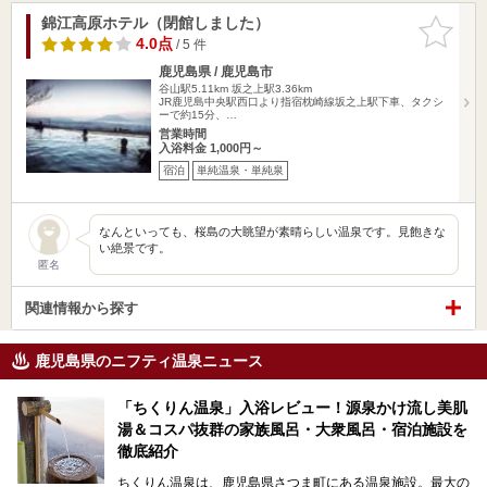
錦江高原ホテル（閉館しました）
お気に入
りに追加
4.0点
/ 5 件
鹿児島県 / 鹿児島市
谷山駅5.11km
坂之上駅3.36km
JR鹿児島中央駅西口より指宿枕崎線坂之上駅下車、タクシ
ーで約15分、…
営業時間
入浴料金 1,000円～
宿泊
単純温泉・単純泉
なんといっても、桜島の大眺望が素晴らしい温泉です。見飽きな
い絶景です。
匿名
関連情報から探す
鹿児島県のニフティ温泉ニュース
「ちくりん温泉」入浴レビュー！源泉かけ流し美肌
湯＆コスパ抜群の家族風呂・大衆風呂・宿泊施設を
徹底紹介
ちくりん温泉は、鹿児島県さつま町にある温泉施設。最大の