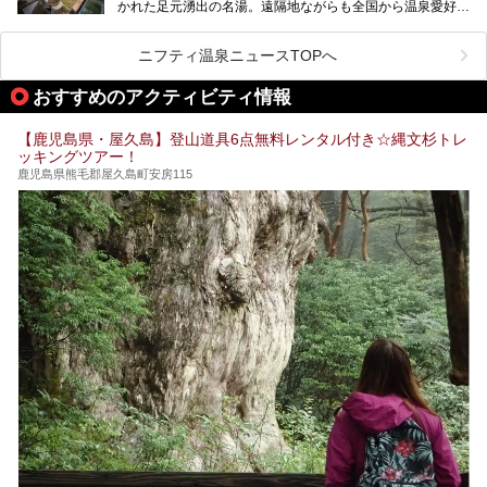
かれた足元湧出の名湯。遠隔地ながらも全国から温泉愛好家
が訪れ、温泉ファンなら一度は入ってみたい憧れの温泉とも
今回は2025年の年末に訪問・現地体験し、一本桜温泉セン
いえる存在です。2023年にいったん閉館しましたが、その
ターの“現在”を緊急レポートします！
後経営が変わり、復旧作業を実施。2025年4月26日に日帰
ニフティ温泉ニュースTOPへ
り入浴施設としてプレオープンしました。
おすすめのアクティビティ情報
筆者自身、閉館中もボランティア作業や取材等で数回現地へ
【鹿児島県・屋久島】登山道具6点無料レンタル付き☆縄文杉トレ
乗り込みましたが、今回もオープン前日から初日にかけて現
ッキングツアー！
地訪問。リニューアルした浴室・最新情報を中心に、以前と
の相違点や注意事項などを詳細レビューします。
鹿児島県熊毛郡屋久島町安房115