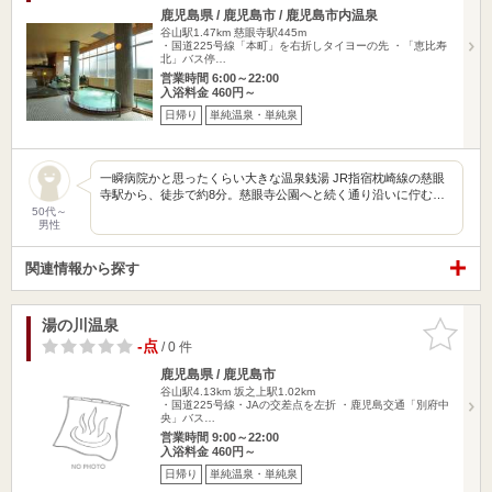
鹿児島県 / 鹿児島市 / 鹿児島市内温泉
谷山駅1.47km
慈眼寺駅445m
・国道225号線「本町」を右折しタイヨーの先 ・「恵比寿
北」バス停…
営業時間 6:00～22:00
入浴料金 460円～
日帰り
単純温泉・単純泉
一瞬病院かと思ったくらい大きな温泉銭湯 JR指宿枕崎線の慈眼
寺駅から、徒歩で約8分。慈眼寺公園へと続く通り沿いに佇む…
50代～
男性
関連情報から探す
湯の川温泉
お気に入
りに追加
-点
/ 0 件
鹿児島県 / 鹿児島市
谷山駅4.13km
坂之上駅1.02km
・国道225号線・JAの交差点を左折 ・鹿児島交通「別府中
央」バス…
営業時間 9:00～22:00
入浴料金 460円～
日帰り
単純温泉・単純泉