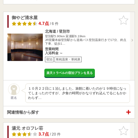
御やど清水屋
お気に入
りに追加
4.7点
/ 6 件
北海道 / 登別市
登別駅5.90km
富浦駅6.19km
JR室蘭本線登別駅から道南バス登別温泉行きで17分、終点
下車、徒歩1…
営業時間
入浴料金 ～
宿泊
単純温泉・単純泉
楽天トラベルの宿泊プランを見る
１０月２２日に１泊しました。旅館に着いたのが１９時頃になっ
てしまったのですが、夕食の時間がかなりずれ込んでるにもかか
わらず…
匿名
関連情報から探す
湯元 オロフレ荘
お気に入
りに追加
3.7点
/ 20 件