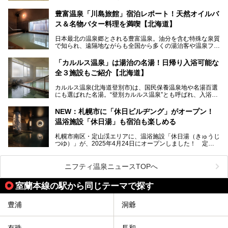
大変希少な泉質です。また、油分が乾癬やアトピー性皮膚炎
に特効があると言われ、遠隔地ながらも全国から湯治・療養
───
豊富温泉「川島旅館」宿泊レポート！天然オイルバ
目的で多くの人々が訪れます。
提供元：株式会社バルクオム【PR】
ス＆名物バター料理を満喫【北海道】
この記事は株式会社バルクオム商品のPR記事です。
今回、四半世紀以上に渡り全国の温泉を巡り続ける筆者が現
日本最北の温泉郷とされる豊富温泉。油分を含む特殊な泉質
地体験し、独自の視点で豊富温泉の“天然オイルバス”をレポ
で知られ、遠隔地ながらも全国から多くの湯治客や温泉ファ
ート。温泉地概要や日帰り入浴施設をはじめ、宿泊施設・ア
ンが訪れる地です。
クセスまで徹底紹介します！
「カルルス温泉」は湯治の名湯！日帰り入浴可能な
「川島旅館」は、豊富温泉の開湯当初から営業する老舗旅
全３施設もご紹介【北海道】
館。とりわけ温泉の良さと名物のバター料理に定評があり、
口コミの評判も非常に高い宿。今回は筆者自ら宿泊し、自慢
カルルス温泉(北海道登別市)は、国民保養温泉地や名湯百選
の温泉や料理をはじめ、パブリックスペース・客室など宿の
にも選ばれた名湯。“登別カルルス温泉”とも呼ばれ、入浴剤
全貌を徹底的にご紹介します！
としてその名を聞いたことがある方も多いでしょう。観光色
豊かな登別温泉とは対照的な存在で、今も湯治場的な要素が
NEW：札幌市に「休日ビルヂング」がオープン！
残る閑静な温泉地です。
温浴施設「休日湯」も宿泊も楽しめる
今回、四半世紀以上に渡り全国の温泉を巡り続ける筆者が現
札幌市南区・定山渓エリアに、温浴施設「休日湯（きゅうじ
地体験し、カルルス温泉をご紹介。温泉地の概要や泉質解説
つゆ）」が、2025年4月24日にオープンしました！ 定山
をはじめ、日帰り入浴可能な全３施設の紹介・周辺観光・ア
渓の新たなランドマーク「休日ビルヂング」として誕生した
クセスまで徹底紹介します！
この施設は、温泉・サウナの「休日湯」・ラウンジの「THE
LOUNGE DAYOF」・グルメ「休日洋麺店」・ホテル「エク
ニフティ温泉ニュースTOPへ
スクラメーションホテル」で構成された、まさに大人の癒し
空間。
室蘭本線の駅から同じテーマで探す
今回は、そんな「休日ビルヂング」の魅力を5つのポイント
からご紹介します。
豊浦
洞爺
有珠
長和