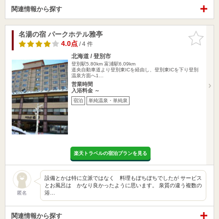
関連情報から探す
名湯の宿 パークホテル雅亭
お気に入
りに追加
4.0点
/ 4 件
北海道 / 登別市
登別駅5.80km
富浦駅6.09km
道央自動車道より登別東ICを経由し、登別東ICを下り登別
温泉方面へ1…
営業時間
入浴料金 ～
宿泊
単純温泉・単純泉
楽天トラベルの宿泊プランを見る
設備とかは特に立派ではなく 料理もぼちぼちでしたが サービス
とお風呂は かなり良かったように思います。 泉質の違う複数の
浴…
匿名
関連情報から探す