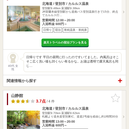
北海道 / 登別市 / カルルス温泉
登別駅9.48km
富浦駅9.38km
JR室蘭本線登別駅から道南バス登別温泉行きで15分、終点
でカルルス行…
営業時間 12:00～20:00
入浴料金 600円～
日帰り
宿泊
単純温泉・単純泉
楽天トラベルの宿泊プランを見る
日帰りです 平日の昼間に行ったのですいてました。内風呂はそこ
そこ広く洗い場も20くらい有るかな。お湯は透明で露天風呂も同
じ…
40代 女
性
関連情報から探す
山静館
お気に入
りに追加
3.7点
/ 4 件
北海道 / 登別市 / カルルス温泉
登別駅9.70km
富浦駅9.62km
札幌より道央道登別東IC、道道2号線を経由し約1時間30分
営業時間 13:00～20:00
入浴料金 600円～