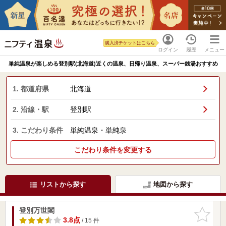
購入済チケットはこちら
ログイン
履歴
メニュー
単純温泉が楽しめる登別駅(北海道)近くの温泉、日帰り温泉、スーパー銭湯おすすめ
1. 都道府県
北海道
2. 沿線・駅
登別駅
3. こだわり条件
単純温泉・単純泉
こだわり条件を変更する
リストから探す
地図から探す
登別万世閣
お気に入
りに追加
3.8点
/ 15 件