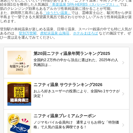
湯あたりもしにくいという特徴があります。「ニフティ温泉」年間ランキングで連
続全国1位を獲得した人気施設
「美楽温泉 SPA-HERBS（スパハーブス）」
では、
肌のクレンジング効果もあるアルカリ性単純温泉に浸かることが可能。
また、静岡県三島市にある
「ゆうだい温泉」
では、霊峰富士山と、駿河湾から伊豆
半島まで一望できる大展望露天風呂で肌ざわりがやさしいアルカリ性単純温泉が楽
しめます。
登別駅の単純温泉が楽しめる温泉、日帰り温泉、スーパー銭湯の中でも特に人気が
あるのは、
登別万世閣
、
虎杖浜温泉 山海荘
、
ホテルまほろば
などの施設です。ぜ
ひ一度は足を運んでみてください。
第20回ニフティ温泉年間ランキング2025
全国約2.2万件の中から頂点に選ばれた、2025年の人
気施設は…
ニフティ温泉 サウナランキング2026
おふろ好きユーザーの投票により、全国No.1サウナが
決定！
ニフティ温泉プレミアムクーポン
ノジマモバイル会員向け 通常よりもお得な「特別価
格」で人気の温泉を満喫できる！