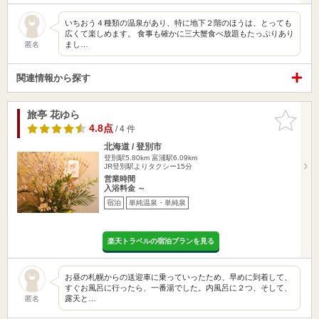
いちおう４種類の温泉があり、特に地下２階のほうは、とっても
広くて楽しめます。 食事も確かに三大蟹食べ放題もたっぷりあり
まし…
匿名
関連情報から探す
旅亭 花ゆら
お気に入
りに追加
4.8点
/ 4 件
北海道 / 登別市
登別駅5.80km
富浦駅6.09km
JR登別駅よりタクシー15分
営業時間
入浴料金 ～
宿泊
単純温泉・単純泉
楽天トラベルの宿泊プランを見る
お昼の札幌からの送迎車に乗っていったため、早めに到着して、
すぐお風呂に行ったら、一番湯でした。内風呂に２つ、そして、
露天と…
匿名