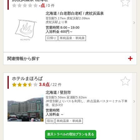
りに追加
-点
/ 0 件
北海道 / 白老郡白老町 / 虎杖浜温泉
登別駅5.17km
虎杖浜駅2.09km
虎杖浜駅より車
営業時間 8:00～19:00
入浴料金 400円～
日帰り
単純温泉・単純泉
関連情報から探す
ホテルまほろば
お気に入
りに追加
3.6点
/ 22 件
北海道 / 登別市
登別駅5.56km
富浦駅5.82km
JR登別駅よりバスを利用し、終点温泉バスターミナル下車
後、徒歩3分
営業時間
入浴料金 ～
宿泊
単純温泉・単純泉
楽天トラベルの宿泊プランを見る