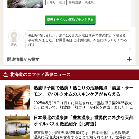
日帰り
宿泊
単純温泉・単純泉
楽天トラベルの宿泊プランを見る
先日宿泊しました。源泉100％のお湯は無色で体の芯から温まる
事が出来ました。お風呂もほぼ貸切状態。本当にゆっくりくつろ
げま…
匿名
関連情報から探す
北海道のニフティ温泉ニュース
熱波甲子園で熱演！熱ごりの活動拠点「湯屋・サー
モン」でバルクオムのスキンケアがもらえる
2025年5月19日（月）に開催された「熱波甲子園2025春大
会」において、熱波師「熱ごり」が4冠を達成しました！
このたび、バルクオム賞の受賞を記念して、熱ごりさんの活
動拠点である北海道の銭湯「湯屋・サーモン」にて、メンズ
日本最北の温泉郷「豊富温泉」世界的に希少な天然
スキンケアブランド バルクオムの「ONE DAY KIT」を数量
オイルバスを徹底紹介【北海道】
限定でプレゼントいたします。
老若男女問わず、多くの方にご体験いただける製品ですの
豊富温泉(北海道天塩郡豊富町)は、日本最北にある温泉郷。
で、ぜひお試しください。※6月13日配布開始、なくなり次
温泉に石油成分を含有することで知られており、世界的にも
第終了