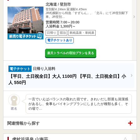
北海道 / 登別市
登別駅4.24km
富浦駅4.45km
JR札幌駅から特急「すずらん」、「北斗」にてJR登別駅下
車。JR登別…
営業時間 7:00～20:00
入浴料金 1,300円～
日帰り
宿泊
単純温泉・単純泉
電子チケットあり
楽天トラベルの宿泊プランを見る
日帰り入浴料
電子チケット
【平日、土日祝全日】大人
1100円
【平日、土日祝全日】小
人
550円
一言でいえばバランスの取れた宿です。きれいだし部屋も清潔感
があるし、食事もバイキングプランにしましたが種類も多く、そ
の場で…
匿名
関連情報から探す
虎杖浜温泉 山海荘
お気に入