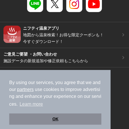
ニフティ温泉アプリ
地図から温泉検索！お得な限定クーポンも！
今すぐダウンロード！
ご意見ご要望 ・お問い合わせ
施設データの新規追加や修正依頼もこちらから
スマートフォン
/
PC
加盟店募集（資料請求）
広告出稿のご案内
By using our services, you agree that we and
our
partners
use cookies to improve advertisi
利用規約
ライフスタイルMEMBERS+規約
ng and enhance your experience on our servi
特定商取引法に基づく表記
ヘルプ
採用情報
ces.
Learn more
運営会社
個人情報保護ポリシー
©NIFTY Lifestyle Co., Ltd.
OK