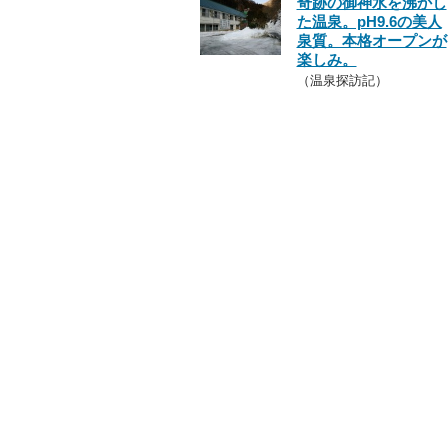
奇跡の御神水を沸かし
た温泉。pH9.6の美人
泉質。本格オープンが
楽しみ。
（温泉探訪記）