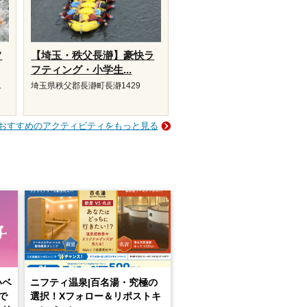
フ
【埼玉・秩父長瀞】豪快ラ
フティング・小学生...
1
埼玉県秩父郡長瀞町長瀞1429
おすすめのアクティビティをもっと見る
いベ
ニフティ温泉|百名湯・究極の
で
選択！Xフォロー＆リポストキ