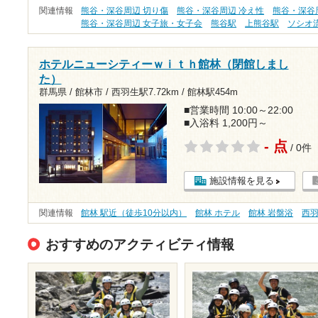
関連情報
熊谷・深谷周辺 切り傷
熊谷・深谷周辺 冷え性
熊谷・深谷
熊谷・深谷周辺 女子旅・女子会
熊谷駅
上熊谷駅
ソシオ
ホテルニューシティーｗｉｔｈ館林（閉館しまし
た）
群馬県 / 館林市 /
西羽生駅7.72km
/
館林駅454m
■営業時間 10:00～22:00
■入浴料 1,200円～
- 点
/ 0件
施設情報を見る
関連情報
館林 駅近（徒歩10分以内）
館林 ホテル
館林 岩盤浴
西
おすすめのアクティビティ情報