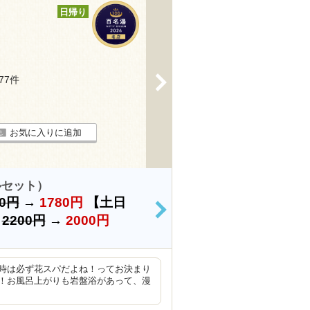
日帰り
>
577件
お気に入りに追加
ルセット）
50円
→
1780円
【土日
>
）
2200円
→
2000円
時は必ず花スパだよね！ってお決まり
！お風呂上がりも岩盤浴があって、漫