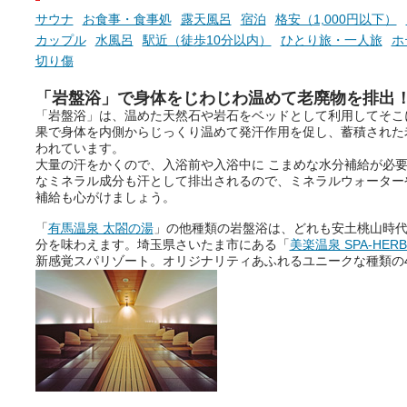
サウナ
お食事・食事処
露天風呂
宿泊
格安（1,000円以下）
カップル
水風呂
駅近（徒歩10分以内）
ひとり旅・一人旅
ホ
切り傷
「岩盤浴」で身体をじわじわ温めて老廃物を排出
「岩盤浴」は、温めた天然石や岩石をベッドとして利用してそこ
果で身体を内側からじっくり温めて発汗作用を促し、蓄積された
われています。
大量の汗をかくので、入浴前や入浴中に こまめな水分補給が必
なミネラル成分も汗として排出されるので、ミネラルウォーター
補給も心がけましょう。
「
有馬温泉 太閤の湯
」の他種類の岩盤浴は、どれも安土桃山時
分を味わえます。埼玉県さいたま市にある「
美楽温泉 SPA-HER
新感覚スパリゾート。オリジナリティあふれるユニークな種類の