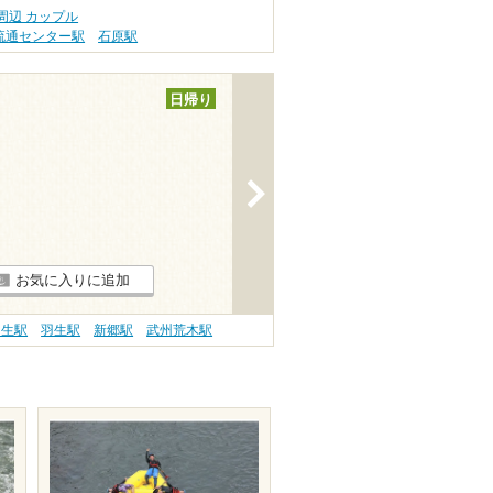
周辺 カップル
流通センター駅
石原駅
日帰り
>
お気に入りに追加
羽生駅
羽生駅
新郷駅
武州荒木駅