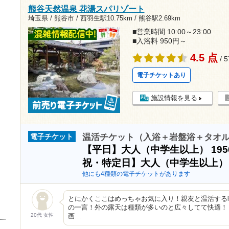
熊谷天然温泉 花湯スパリゾート
埼玉県 / 熊谷市 /
西羽生駅10.75km
/
熊谷駅2.69km
■営業時間 10:00～23:00
■入浴料 950円～
4.5 点
/ 
電子チケットあり
施設情報を見る
温活チケット（入浴＋岩盤浴＋タオ
電子チケット
【平日】大人（中学生以上）
19
祝・特定日】大人（中学生以上
他にも4種類の電子チケットがあります
とにかくここはめっちゃお気に入り！親友と温活する
の一言！外の露天は種類が多いのと広々してて快適！
20代 女性
画…