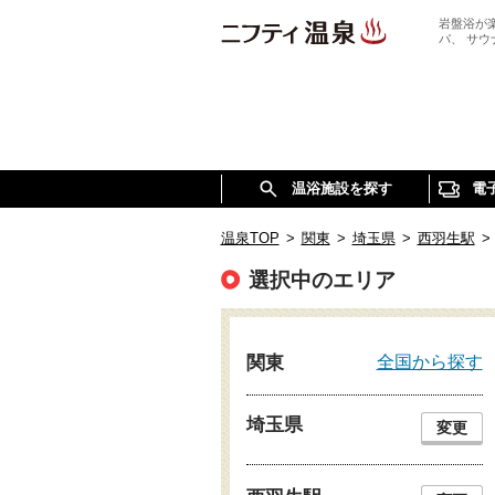
岩盤浴が
パ、 サ
温浴施設を探す
電
温泉TOP
>
関東
>
埼玉県
>
西羽生駅
>
選択中のエリア
全国から探す
関東
埼玉県
変更