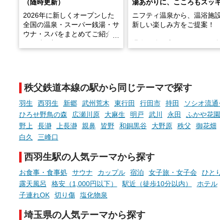
（随時更新）
湯あがりに、こころもスッ
2026年に新しくオープンした
ニフティ温泉から、温浴施
全国の温泉・スーパー銭湯・サ
新しい楽しみ方をご提案！
ウナ・スパをまとめてご紹介！
※随時更新しています
温泉で体を癒したあとに、
でこころもスッキリ──そん
天然温泉や露天風呂、注目のサ
新体験が楽しめる「占いベ
ウナなど、こだわりの魅力がつ
チ」を展開中♨
まったスポットが続々登場して
秩父鉄道本線の駅から同じテーマで探す
います。
手相やタロットなど気軽に
現地取材記事もあわせて紹介し
める占いで、“ととのう”お
羽生
西羽生
新郷
武州荒木
東行田
行田市
持田
ソシオ流通
ていますので、気になる施設は
時間を、もっと特別に。
ひろせ野鳥の森
広瀬川原
大麻生
明戸
武川
永田
ふかや花
ぜひチェックして次のおでかけ
野上
長瀞
上長瀞
親鼻
皆野
和銅黒谷
大野原
秩父
御花畑
先の参考にしてみてください
ね。
白久
三峰口
西羽生駅の人気テーマから探す
お食事・食事処
サウナ
カップル
宿泊
女子旅・女子会
ひと
露天風呂
格安（1,000円以下）
駅近（徒歩10分以内）
ホテル
子連れOK
切り傷
塩化物泉
埼玉県の人気テーマから探す