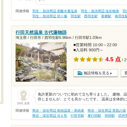
関連情報
羽生・加須周辺 炭酸水素塩泉
羽生・加須周辺 塩化物泉
羽
羽生・加須周辺 切り傷
羽生駅
西羽生駅
新郷駅
南羽生
行田天然温泉 古代蓮物語
埼玉県 / 行田市 /
西羽生駅6.96km
/
行田市駅1.03km
■営業時間 10:00～22:00
■入浴料 900円～
4.5 点
/ 
施設情報を見る
免許更新のついでに初めて立ち寄りました。 建物、
存じませんが、とても良かったです。 温泉は全体的
20代 女性
関連情報
熊谷・深谷周辺 単純温泉・単純泉
熊谷・深谷周辺 美肌の湯
熊谷・深谷周辺 冷え性
行田市駅
東行田駅
持田駅
武州