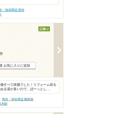
生・加須周辺 宿泊
駅
日帰り
>
2件
お気に入りに追加
設備すべて綺麗でした！リフォーム前を
にぬる湯が多いので、ぼーっとし…
熊谷・深谷周辺 糖尿病
荒木駅