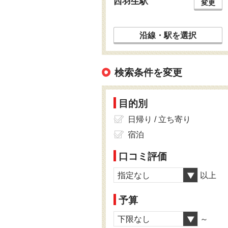
西羽生駅
変更
沿線・駅を選択
検索条件を変更
目的別
日帰り / 立ち寄り
宿泊
口コミ評価
指定なし
以上
予算
下限なし
～