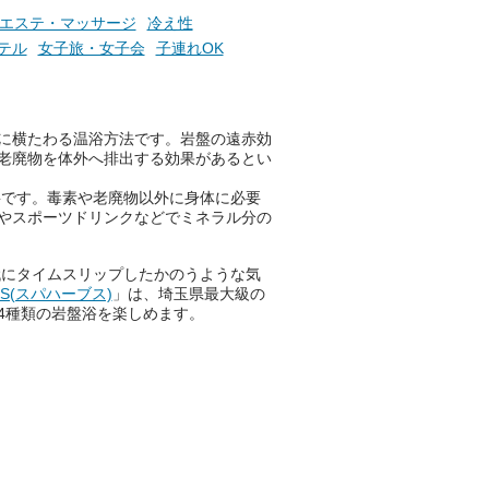
エステ・マッサージ
冷え性
テル
女子旅・女子会
子連れOK
！
に横たわる温浴方法です。岩盤の遠赤効
老廃物を体外へ排出する効果があるとい
要です。毒素や老廃物以外に身体に必要
やスポーツドリンクなどでミネラル分の
代にタイムスリップしたかのうような気
BS(スパハーブス)
」は、埼玉県最大級の
4種類の岩盤浴を楽しめます。