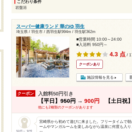
こだわり条件
岩盤浴
スーパー健康ランド 華のゆ 羽生
埼玉県 / 羽生市 /
西羽生駅994m
/
羽生駅362m
■営業時間 10:00～24:00
■入浴料 950円～
4.3 点
/ 
クーポンあり
施設情報を見る
入館料50円引き
クーポン
【平日】
950円
→
900円
【土日祝
他にも2種類のクーポンがあります
宮崎県から初めて遊びに来ました。フリータイムで朝
ームやマンガルームを楽しみながら温泉に何度も入り
50代～ 女性
ッ…