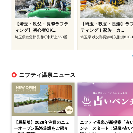
【埼玉・秩父・長瀞ラフテ
【埼玉・秩父・長瀞】ラ
ィング】初心者OK...
ティング！家族・カ...
埼玉県秩父郡長瀞町中野上560番
埼玉県 秩父郡長瀞町矢那瀬810-
ニフティ温泉ニュース
【最新版】2026年注目のニュ
ニフティ温泉が新提案「占
ーオープン温浴施設をご紹介
ンチ」スタート！温泉×占い