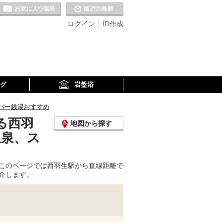
お気に入りの温泉
最近の履歴
ログイン
ID作成
グ
岩盤浴
パー銭湯おすすめ
る西羽
地図から探す
温泉、ス
このページでは西羽生駅から直線距離で
介します。