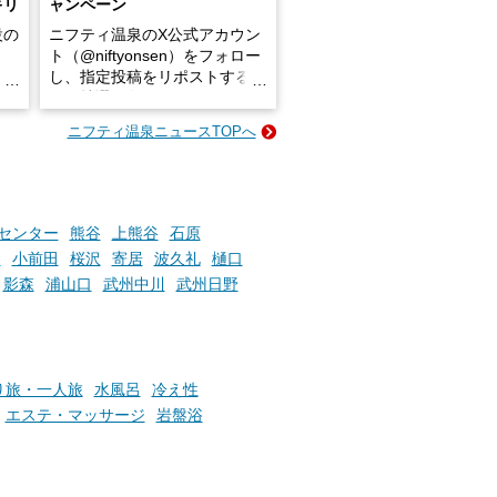
キリ
ャンペーン
設の
ニフティ温泉のX公式アカウン
ト（@niftyonsen）をフォロー
し、指定投稿をリポストする
占い
と、抽選で各回26（ふろ）名
な
様（合計260名様）に選べるe-
ニフティ温泉ニュースTOPへ
ン
GIFT500円分をプレゼントい
たします。
楽し
ふろ
センター
熊谷
上熊谷
石原
園
小前田
桜沢
寄居
波久礼
樋口
影森
浦山口
武州中川
武州日野
り旅・一人旅
水風呂
冷え性
エステ・マッサージ
岩盤浴