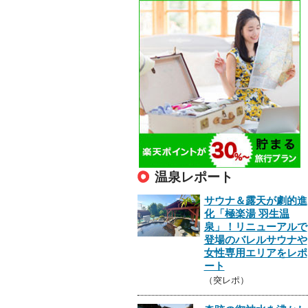
温泉レポート
サウナ＆露天が劇的進
化「極楽湯 羽生温
泉」！リニューアルで
登場のバレルサウナや
女性専用エリアをレポ
ート
（突レポ）