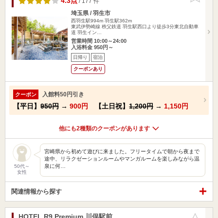
4.3点
/ 177 件
埼玉県 / 羽生市
西羽生駅994m
羽生駅362m
東武伊勢崎線 秩父鉄道 羽生駅西口より徒歩3分東北自動車
道 羽生イン…
営業時間 10:00～24:00
入浴料金 950円～
日帰り
宿泊
クーポンあり
入館料50円引き
クーポン
【平日】
950円
→
900円
【土日祝】
1,200円
→
1,150円
他にも2種類のクーポンがあります
宮崎県から初めて遊びに来ました。フリータイムで朝から夜まで
途中、リラクゼーションルームやマンガルームを楽しみながら温
泉に何…
50代～
女性
関連情報から探す
HOTEL R9 Premium 川俣駅前
お気に入