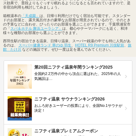
ス効果で、普段よりもぐっすり眠れるようになるとも言われていますので、是
非宿泊利用も検討してみましょう。
箱根湯本の
「天成園」
は、日帰り利用だけでなく宿泊も可能です。スタンダー
ドのお部屋と、露天風呂付きの豪華なお部屋が用意されているので、そのとき
の予算などに合わせ、ぴったりのお部屋を選ぶことができます。千葉県浦安市
の「
スパ＆ホテル 舞浜ユーラシア」
は、都心やテーマパークにも近く、和洋
様々な種類のお部屋から選ぶことができます。
西羽生駅の宿泊できる温泉、日帰り温泉、スーパー銭湯の中でも特に人気があ
るのは、
スーパー健康ランド 華のゆ 羽生
、
HOTEL R9 Premium 川俣駅前
、
旅
館 たけ川
などの施設です。ぜひ一度は足を運んでみてください。
第20回ニフティ温泉年間ランキング2025
全国約2.2万件の中から頂点に選ばれた、2025年の人
気施設は…
ニフティ温泉 サウナランキング2026
おふろ好きユーザーの投票により、全国No.1サウナが
決定！
ニフティ温泉プレミアムクーポン