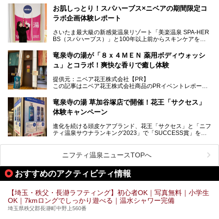
お肌しっとり！スパハーブス×ニベアの期間限定コ
今年の4月1日から楽久屋グループの一員となった「湯舞音
ラボ企画体験レポート
（ユブネ）」が新ブランド「YUBUNE SAUNA PARK」を立
ち上げました。
さいたま最大級の新感覚温泉リゾート「美楽温泉 SPA-HER
湯舞音らしいサウナにこだわった遊び心満点の"銭湯×屋外サ
BS（スパハーブス）」と100年以上前からスキンケアを考
ウナ"施設で、男女別のお風呂のほか、水着やサウナ着で楽
案してきた「ニベア」が、期間限定でコラボ企画を開催中。
しめる男女共用屋外サウナや飲食できるととのいスペースな
読者モデルやインスタグラマーとして活躍している、美容＆
ど、ユニークなポイントがいっぱい！
竜泉寺の湯が「８ｘ４ＭＥＮ 薬用ボディウォッシ
スパ大好きの畑瀬愛さんと取材してきました。
オープン前取材に行ってきましたので、早速どこより詳しく
ュ」とコラボ！爽快な香りで癒し体験
紹介しちゃいます！
───
提供元：ニベア花王株式会社【PR】
提供元：ニベア花王株式会社【PR】
この記事はニベア花王株式会社商品のPRイベントレポート
この記事はニベア花王株式会社商品のPRイベントレポート
記事です。
記事です。
竜泉寺の湯 草加谷塚店で開催！花王「サクセス」
ーーー
体験キャンペーン
注目のボディウォッシュアイテム「８ｘ４ＭＥＮ 薬用ボデ
ィウォッシュ」と「ニフティ温泉年間ランキング2021」で
進化を続ける頭皮ケアブランド、花王「サクセス」と「ニフ
全国総合2位にランクインした人気温浴施設「竜泉寺の湯 草
ティ温泉サウナランキング2023」で「SUCCESS賞」を獲
加谷塚店」がコラボイベントを期間限定で開催中ということ
得した人気温浴施設「竜泉寺の湯 草加谷塚店」がコラボイ
で早速訪問！
ベントを開催。
気になるその内容をチェックしてきました！
ニフティ温泉ニュースTOPへ
早速訪問し、気になるその内容を取材してきました！
おすすめのアクティビティ情報
───
提供元：花王株式会社【PR】
この記事は花王株式会社商品のPRイベントレポート記事で
【埼玉・秩父・長瀞ラフティング】初心者OK｜写真無料｜小学生
す。
OK｜7kmロングでしっかり遊べる｜温水シャワー完備
埼玉県秩父郡長瀞町中野上560番