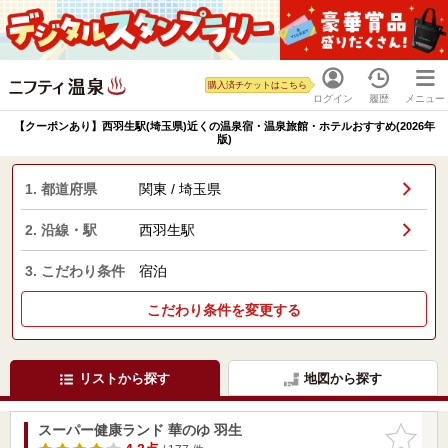
購入済チケットはこちら
ログイン
履歴
メニュー
【クーポンあり】西羽生駅(埼玉県)近くの温泉宿・温泉旅館・ホテルおすすめ(2026年
版)
1. 都道府県
関東 / 埼玉県
2. 沿線・駅
西羽生駅
3. こだわり条件
宿泊
こだわり条件を変更する
リストから探す
地図から探す
スーパー健康ランド 華のゆ 羽生
お気に入
りに追加