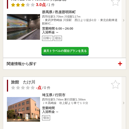
りに追加
3.0点
/ 1 件
群馬県 / 邑楽郡明和町
西羽生駅3.70km
川俣駅117m
・東武伊勢崎線 川俣駅 西口より徒歩1分 ・東北自動車道
館林IC…
営業時間 6:00～24:00
入浴料金 ～
日帰り
宿泊
楽天トラベルの宿泊プランを見る
関連情報から探す
旅館 たけ川
お気に入
りに追加
-点
/ 0 件
埼玉県 / 行田市
西羽生駅5.74km
東行田駅1.56km
ＪＲ高崎線 吹上駅より車で１０分
営業時間
入浴料金 ～
宿泊