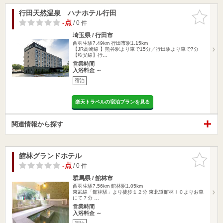
行田天然温泉 ハナホテル行田
お気に入
りに追加
-点
/ 0 件
埼玉県 / 行田市
西羽生駅7.49km
行田市駅1.15km
【JR高崎線 】熊谷駅より車で15分／行田駅より車で7分
【秩父線】行…
営業時間
入浴料金 ～
宿泊
楽天トラベルの宿泊プランを見る
関連情報から探す
館林グランドホテル
お気に入
りに追加
-点
/ 0 件
群馬県 / 館林市
西羽生駅7.56km
館林駅1.05km
東武線「館林駅」より徒歩１２分 東北道館林ＩＣよりお車
にて７分 …
営業時間
入浴料金 ～