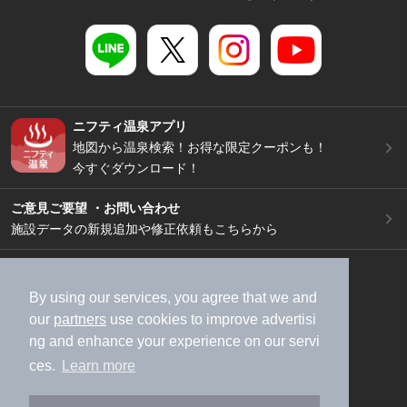
ニフティ温泉アプリ
地図から温泉検索！お得な限定クーポンも！
今すぐダウンロード！
ご意見ご要望 ・お問い合わせ
施設データの新規追加や修正依頼もこちらから
スマートフォン
/
PC
加盟店募集（資料請求）
広告出稿のご案内
By using our services, you agree that we and
our
partners
use cookies to improve advertisi
利用規約
ライフスタイルMEMBERS+規約
ng and enhance your experience on our servi
特定商取引法に基づく表記
ヘルプ
採用情報
ces.
Learn more
運営会社
個人情報保護ポリシー
©NIFTY Lifestyle Co., Ltd.