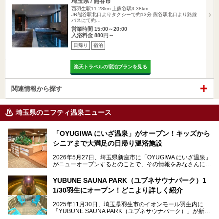
埼玉県 / 熊谷市
西羽生駅11.28km
上熊谷駅3.38km
JR熊谷駅北口よりタクシーで約13分 熊谷駅北口より路線
バスにて約…
営業時間 15:00～20:00
入浴料金 880円～
日帰り
宿泊
楽天トラベルの宿泊プランを見る
関連情報から探す
埼玉県のニフティ温泉ニュース
「OYUGIWA にいざ温泉」がオープン！キッズから
シニアまで大満足の日帰り温浴施設
2026年5月27日、埼玉県新座市に「OYUGIWA にいざ温泉」
がニューオープンするとのことで、その情報をみなさんにい
ち早くお伝えしようとひと足お先に取材訪問。
YUBUNE SAUNA PARK（ユブネサウナパーク）1
メインとなる黒湯の天然温泉や本格的なサウナをはじめ、4
1/30羽生にオープン！どこより詳しく紹介
種類のリラックスルームやお食事処、他施設とは一線を画す
キッズコーナーなど、施設の隅々までたっぷりとチェックし
2025年11月30日、埼玉県羽生市のイオンモール羽生内に
てきました！
「YUBUNE SAUNA PARK（ユブネサウナパーク）」が新規
オープン！