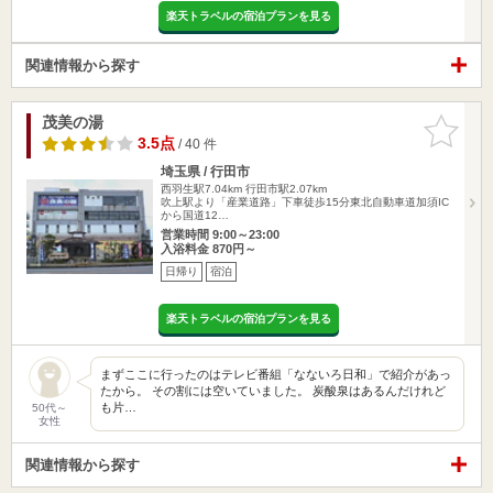
楽天トラベルの宿泊プランを見る
関連情報から探す
茂美の湯
お気に入
りに追加
3.5点
/ 40 件
埼玉県 / 行田市
西羽生駅7.04km
行田市駅2.07km
吹上駅より「産業道路」下車徒歩15分東北自動車道加須IC
から国道12…
営業時間 9:00～23:00
入浴料金 870円～
日帰り
宿泊
楽天トラベルの宿泊プランを見る
まずここに行ったのはテレビ番組「なないろ日和」で紹介があっ
たから。 その割には空いていました。 炭酸泉はあるんだけれど
も片…
50代～
女性
関連情報から探す