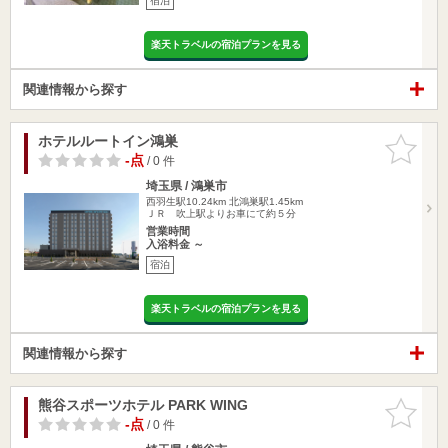
宿泊
楽天トラベルの宿泊プランを見る
関連情報から探す
ホテルルートイン鴻巣
お気に入
りに追加
-点
/ 0 件
埼玉県 / 鴻巣市
西羽生駅10.24km
北鴻巣駅1.45km
ＪＲ 吹上駅よりお車にて約５分
営業時間
入浴料金 ～
宿泊
楽天トラベルの宿泊プランを見る
関連情報から探す
熊谷スポーツホテル PARK WING
お気に入
りに追加
-点
/ 0 件