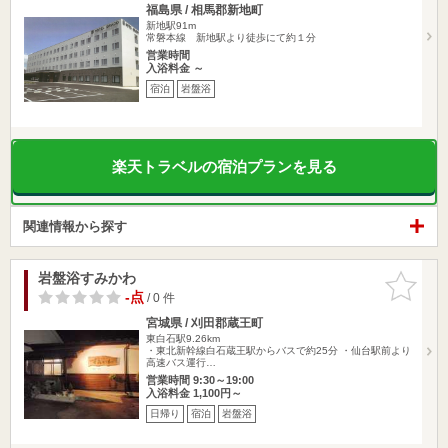
福島県 / 相馬郡新地町
新地駅91m
常磐本線 新地駅より徒歩にて約１分
営業時間
入浴料金 ～
宿泊
岩盤浴
楽天トラベルの宿泊プランを見る
関連情報から探す
岩盤浴すみかわ
お気に入
りに追加
-点
/ 0 件
宮城県 / 刈田郡蔵王町
東白石駅9.26km
・東北新幹線白石蔵王駅からバスで約25分 ・仙台駅前より
高速バス運行…
営業時間 9:30～19:00
入浴料金 1,100円～
日帰り
宿泊
岩盤浴