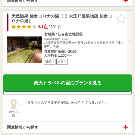
関連情報から探す
天然温泉 仙台コロナの湯（旧 大江戸温泉物語 仙台コ
お気に入
ロナの湯）
りに追加
4.1点
/ 101 件
宮城県 / 仙台市宮城野区
陸前高砂駅1.49km
JR仙石線陸前高砂駅から徒歩25分仙台東部有料道路「仙台
東IC」を多…
営業時間 6:00～26:00
入浴料金 1,200円～
日帰り
岩盤浴
楽天トラベルの宿泊プランを見る
リラックスできる場所が沢山あって とても良いです。
40代 女
性
関連情報から探す