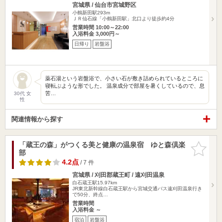
宮城県 / 仙台市宮城野区
小鶴新田駅293m
ＪＲ仙石線「小鶴新田駅」北口より徒歩約4分
営業時間 10:00～22:00
入浴料金 3,000円～
日帰り
岩盤浴
薬石湯という岩盤浴で、小さい石が敷き詰められているところに
寝転ぶような形でした。 温泉成分で部屋を暑くしているので、息
苦…
30代 女
性
関連情報から探す
「蔵王の森」がつくる美と健康の温泉宿 ゆと森倶楽
お気に入
部
りに追加
4.2点
/ 7 件
宮城県 / 刈田郡蔵王町 / 遠刈田温泉
白石蔵王駅15.97km
JR東北新幹線白石蔵王駅から宮城交通バス遠刈田温泉行き
で50分、終点…
営業時間
入浴料金 ～
宿泊
岩盤浴