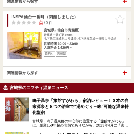
関連情報から探す
INSPA仙台一番町（閉館しました）
お気に入
りに追加
-点
/ 0 件
宮城県 / 仙台市青葉区
青葉通一番町駅160m
地下鉄広瀬通駅より徒歩 地下鉄青葉通一番町より徒歩
営業時間 10:00～23:00
入浴料金 1,620円～
日帰り
岩盤浴
関連情報から探す
宮城県のニフティ温泉ニュース
鳴子温泉「旅館すがわら」宿泊レビュー！３本の自
家源泉と８つの浴室で“湯めぐり三昧”可能な温泉特
化型宿
宮城県・鳴子温泉郷の中心部に位置する「旅館すがわら」
は、創業150年超の老舗でありながら、2023年4月に「素泊
まり専門の宿」としてリニューアルオープン。同時に温泉熱
を利用したサウナも新設され、温泉ファン・サウナ―双方に