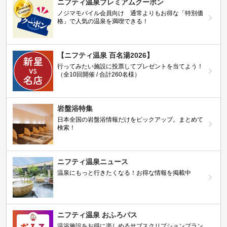
ニフティ温泉プレミアムクーポン
ノジマモバイル会員向け 通常よりもお得な「特別価
格」で人気の温泉を満喫できる！
【ニフティ温泉 百名湯2026】
行ってみたい施設に投票してプレゼントを当てよう！
（全10回開催 / 合計260名様）
岩盤浴特集
日本全国の岩盤浴情報だけをピックアップ。まとめて
検索！
ニフティ温泉ニュース
温泉にもっと行きたくなる！お得な情報を掲載中
ニフティ温泉 おふろパス
温浴施設をお得に楽しめるサブスクリプションプラン