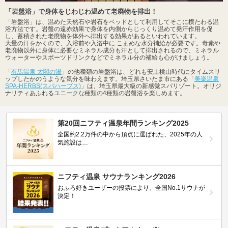
「岩盤浴」で身体をじわじわ温めて老廃物を排出！
「岩盤浴」は、温めた天然石や岩石をベッドとして利用してそこに横たわる温
浴方法です。岩盤の遠赤効果で身体を内側からじっくり温めて発汗作用を促
し、蓄積された老廃物を体外へ排出する効果があるといわれています。
大量の汗をかくので、入浴前や入浴中に こまめな水分補給が必要です。毒素や
老廃物以外に身体に必要なミネラル成分も汗として排出されるので、ミネラル
ウォーターやスポーツドリンクなどでミネラル分の補給も心がけましょう。
「
有馬温泉 太閤の湯
」の他種類の岩盤浴は、どれも安土桃山時代にタイムスリ
ップしたかのうような気分を味わえます。埼玉県さいたま市にある「
美楽温泉
SPA-HERBS(スパハーブス)
」は、埼玉県最大級の新感覚スパリゾート。オリジ
ナリティあふれるユニークな種類の4種類の岩盤浴を楽しめます。
第20回ニフティ温泉年間ランキング2025
全国約2.2万件の中から頂点に選ばれた、2025年の人
気施設は…
ニフティ温泉 サウナランキング2026
おふろ好きユーザーの投票により、全国No.1サウナが
決定！