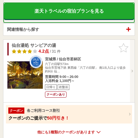
楽天トラベルの宿泊プランを見る
関連情報から探す
仙台湯処 サンピアの湯
お気に入
りに追加
4.2点
/ 31 件
宮城県 / 仙台市若林区
六丁の目駅573m
仙台市営地下鉄 東西線「六丁の目駅」 南1出入口より徒歩
約9分 仙…
営業時間 9:00～26:00
入浴料金 1,100円～
日帰り
岩盤浴
クーポンあり
各ご利用コース割引
クーポン
クーポンのご提示で
50円引き！
他にも1種類のクーポンがあります