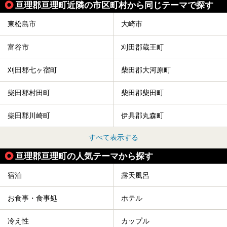
亘理郡亘理町近隣の市区町村から同じテーマで探す
ファリーヌ」、スイーツの「コンフィチュール アッシュ」
と「ル ショコラ ドゥ アッシュ」、そしてカフェ「猿田彦珈
琲」と話題のお店が勢ぞろい！
東松島市
大崎市
この「アクアイグニス仙台」の魅力を探りにお出かけしてき
ました。
富谷市
刈田郡蔵王町
刈田郡七ヶ宿町
柴田郡大河原町
柴田郡村田町
柴田郡柴田町
柴田郡川崎町
伊具郡丸森町
すべて表示する
亘理郡亘理町の人気テーマから探す
宿泊
露天風呂
お食事・食事処
ホテル
冷え性
カップル