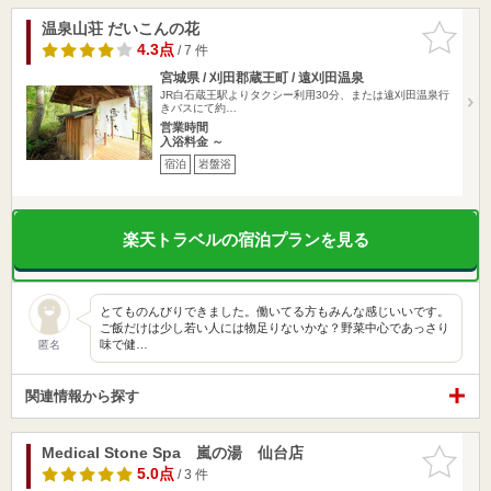
温泉山荘 だいこんの花
お気に入
りに追加
4.3点
/ 7 件
宮城県 / 刈田郡蔵王町 / 遠刈田温泉
JR白石蔵王駅よりタクシー利用30分、または遠刈田温泉行
きバスにて約…
営業時間
入浴料金 ～
宿泊
岩盤浴
楽天トラベルの宿泊プランを見る
とてものんびりできました。働いてる方もみんな感じいいです。
ご飯だけは少し若い人には物足りないかな？野菜中心であっさり
味で健…
匿名
関連情報から探す
Medical Stone Spa 嵐の湯 仙台店
お気に入
りに追加
5.0点
/ 3 件