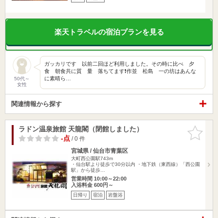
楽天トラベルの宿泊プランを見る
ガッカリです 以前二回ほど利用しました。その時に比べ 夕
食 朝食共に質 量 落ちてます❗作並 松島 一の坊はあんな
に素晴ら…
50代～
女性
関連情報から探す
ラドン温泉旅館 天龍閣（閉館しました）
お気に入
りに追加
-点
/ 0 件
宮城県 / 仙台市青葉区
大町西公園駅743m
・仙台駅より徒歩で30分以内 ・地下鉄（東西線）「西公園
駅」から徒歩…
営業時間 10:00～22:00
入浴料金 600円～
日帰り
宿泊
岩盤浴