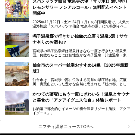
スパメッツァ仙台 竜泉寺の湯「サッポロ 濃い搾り
注目のスポットです。
レモンサワー ノンアルコール」無料配布イベント
開催中
特筆すべきは、館内で完結する圧倒的な「湯めぐり」のバリ
2025年11月22日（土)〜24日（月）の3日間限定で、人気の
エーション。“温泉のデパート”・“東の横綱”と称される鳴子
温浴施設「スパメッツァ仙台 竜泉寺の湯」にて特別イベン
温泉郷の中でも、3本の異なる自家源泉を使い分けるその実
トを開催！居酒屋の手搾りサワーのような本格感が味わえる
力は折り紙付き。実際に宿泊した筆者が、“温泉”を中心にそ
「サッポロ 濃い搾りレモンサワー ノンアルコール」を無料
鳴子温泉郷で行きたい旅館の立寄り温泉5選！サウ
の全貌を詳細レビューします！
配布します。さらにSNS投稿で「サッポロ 濃い搾りグレフ
ナ有りのお宿も!?
ルサワー ノンアルコール」もプレゼント。湯上がりにぴっ
たりの一杯をぜひお楽しみください。
宮城県の鳴子温泉郷は温泉好きなら一度は行きたい温泉天
国。何故ならここには個性豊かな鳴子温泉・川渡温泉・東鳴
子温泉・中山平温泉・鬼首温泉という5つの温泉地があり、
硫黄泉、塩化物泉、硫酸塩泉、炭酸水素塩泉などと多様な泉
仙台市のスーパー銭湯おすすめ14選 【2025年最新
質がそろっているからです。
版】
ー
また共同浴場（日帰り温泉）だけでなく、嬉しいことに多く
仙台市は、宮城県中部に位置する同県の県庁所在地。広瀬
の旅館・ホテルも立ち寄り入浴に門戸を開いてくれていま
提供元：サッポロビール【PR】
川・青葉山といった豊かな自然に恵まれた「杜の都」として
す。
知られ、戦国武将・伊達政宗のお膝元として歴史ファンにも
この記事はサッポロビールのPRイベント告知記事です。
人気です。新幹線を使えば都心から1時間30分とアクセスも
今回はそんな旅館の中から、おすすめしたい5ヶ所の温泉を
かつての藤塚にもう一度にぎわいを！温泉とサウナ
よく、気軽に訪れやすい地方都市の1つです。
セレクトしてみました。うち3ヶ所はサウナも楽しめます。
と美食の「アクアイグニス仙台」体験レポート
今回は、仙台市内のおすすめスーパー銭湯をご紹介します。
お洒落で都会的なイメージの複合温泉リゾート施設「アクア
仙台牛タンなどを堪能するグルメ旅や、スポーツ観戦の遠征
イグニス」。
時などに利用しやすい温浴施設がたくさんありますよ。
関西空港や吉川美南（埼玉県）に続いて仙台市若林区に202
2年4月にオープンした「アクアイグニス仙台」は、日帰り
ニフティ温泉ニュースTOPへ
温泉の「藤塚の湯」、マルシェ リアン、和食「笠庵」、イ
タリアン「グリーチネ」、ベーカリー「マリアージュ ドゥ