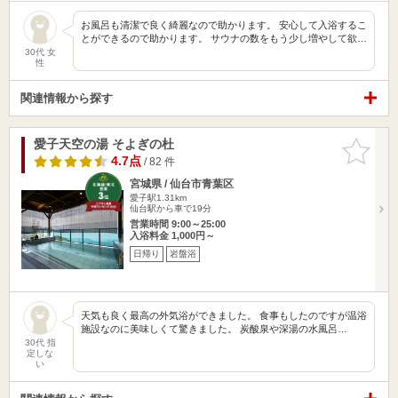
お風呂も清潔で良く綺麗なので助かります。 安心して入浴するこ
とができるので助かります。 サウナの数をもう少し増やして欲…
30代 女
性
関連情報から探す
愛子天空の湯 そよぎの杜
お気に入
りに追加
4.7点
/ 82 件
宮城県 / 仙台市青葉区
愛子駅1.31km
仙台駅から車で19分
営業時間 9:00～25:00
入浴料金 1,000円～
日帰り
岩盤浴
天気も良く最高の外気浴ができました。 食事もしたのですが温浴
施設なのに美味しくて驚きました。 炭酸泉や深湯の水風呂…
30代 指
定しな
い