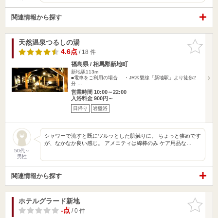
関連情報から探す
天然温泉つるしの湯
お気に入
りに追加
4.6点
/ 18 件
福島県 / 相馬郡新地町
新地駅113m
■電車をご利用の場合 ・JR常磐線「新地駅」より徒歩2
分 …
営業時間 10:00～22:00
入浴料金 900円～
日帰り
岩盤浴
シャワーで流すと既にツルッとした肌触りに。 ちょっと狭めです
が、なかなか良い感じ。 アメニティは綿棒のみ ケア用品な…
50代～
男性
関連情報から探す
ホテルグラード新地
お気に入
りに追加
-点
/ 0 件