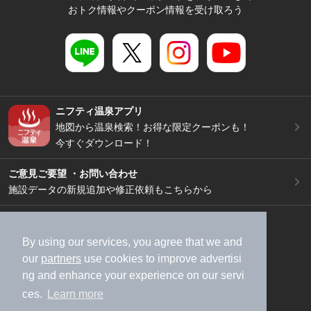
おトク情報やクーポン情報を受け取ろう
ニフティ温泉アプリ
地図から温泉検索！お得な限定クーポンも！
今すぐダウンロード！
ご意見ご要望 ・お問い合わせ
施設データの新規追加や修正依頼もこちらから
スマートフォン
/
PC
加盟店募集（資料請求）
広告出稿のご案内
By using our services, you agree that we and
our
partners
use cookies to improve advertisi
利用規約
ライフスタイルMEMBERS+規約
ng and enhance your experience on our servi
特定商取引法に基づく表記
ヘルプ
採用情報
ces.
Learn more
運営会社
個人情報保護ポリシー