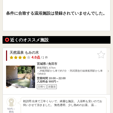
条件に合致する温浴施設は登録されていませんでした。
近くのオススメ施設
天然温泉 もみの木
お気に入
りに追加
4.0点
/ 1 件
宮城県 / 角田市
東船岡駅1.67km
・JR船岡駅から車で約7分 ・阿武隈急行線東船岡駅から車
で約6分
営業時間 10:00～22:00
入浴料金 900円～
日帰り
岩盤浴
初訪問 出来て三年くらいで、綺麗な施設。 入浴料も安いのでお
伺いさせて頂きました。 無色透明、少し熱めのお湯。 温…
50代～
男性