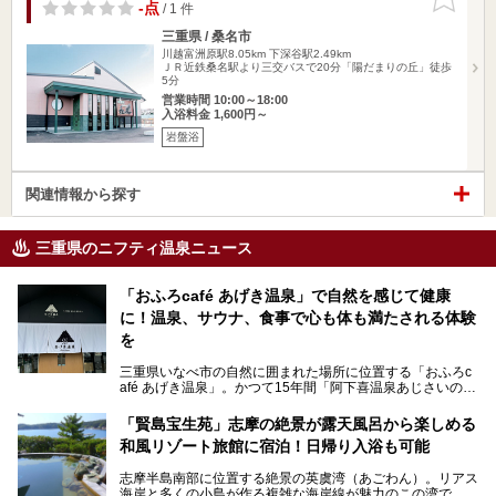
りに追加
-点
/ 1 件
三重県 / 桑名市
川越富洲原駅8.05km
下深谷駅2.49km
ＪＲ近鉄桑名駅より三交バスで20分「陽だまりの丘」徒歩
5分
営業時間 10:00～18:00
入浴料金 1,600円～
岩盤浴
関連情報から探す
三重県のニフティ温泉ニュース
「おふろcafé あげき温泉」で自然を感じて健康
に！温泉、サウナ、食事で心も体も満たされる体験
を
三重県いなべ市の自然に囲まれた場所に位置する「おふろc
afé あげき温泉」。かつて15年間「阿下喜温泉あじさいの
里」として親しまれてきた施設が、温泉、サウナ、食事、宿
泊が楽しめる施設として2024年4月に新しく生まれ変わりま
「賢島宝生苑」志摩の絶景が露天風呂から楽しめる
した！
和風リゾート旅館に宿泊！日帰り入浴も可能
三重県在住で温泉・サウナ好きな私もずっと行きたいと思っ
志摩半島南部に位置する絶景の英虞湾（あごわん）。リアス
ていた施設……。今回は、地元の方から観光客まで楽しめる
海岸と多くの小島が作る複雑な海岸線が魅力のこの湾で、最
「おふろcafé あげき温泉」をじっくりご紹介していきま