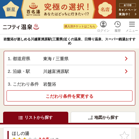
購入済チケットはこちら
ログイン
履歴
メニュー
岩盤浴が楽しめる川越富洲原駅(三重県)近くの温泉、日帰り温泉、スーパー銭湯おすす
め
1. 都道府県
東海 / 三重県
2. 沿線・駅
川越富洲原駅
3. こだわり条件
岩盤浴
こだわり条件を変更する
リストから探す
地図から探す
ほしの湯
お気に入
りに追加