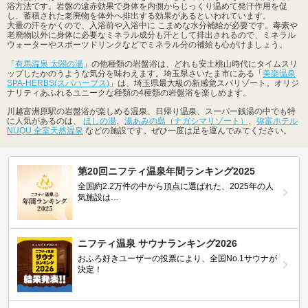
浴方法です。岩盤の遠赤効果で身体を内側からじっくり温めて発汗作用を促
し、蓄積された老廃物を体外へ排出する効果があるといわれています。
大量の汗をかくので、入浴前や入浴中に こまめな水分補給が必要です。毒素や
老廃物以外に身体に必要なミネラル成分も汗として排出されるので、ミネラル
ウォーターやスポーツドリンクなどでミネラル分の補給も心がけましょう。
「
有馬温泉 太閤の湯
」の他種類の岩盤浴は、どれも安土桃山時代にタイムスリ
ップしたかのうような気分を味わえます。埼玉県さいたま市にある「
美楽温泉
SPA-HERBS(スパハーブス)
」は、埼玉県最大級の新感覚スパリゾート。オリジ
ナリティあふれるユニークな種類の4種類の岩盤浴を楽しめます。
川越富洲原駅の岩盤浴が楽しめる温泉、日帰り温泉、スーパー銭湯の中でも特
に人気があるのは、
ほしの湯
、
湯あみの島（ナガシマリゾート）
、
弥富ホテル
NUQU 全室天然温泉
などの施設です。ぜひ一度は足を運んでみてください。
第20回ニフティ温泉年間ランキング2025
全国約2.2万件の中から頂点に選ばれた、2025年の人
気施設は…
ニフティ温泉 サウナランキング2026
おふろ好きユーザーの投票により、全国No.1サウナが
決定！