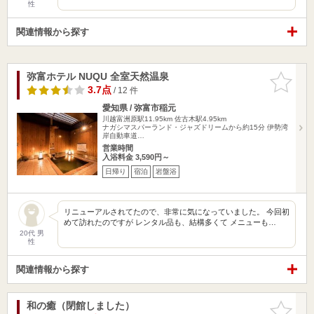
性
関連情報から探す
弥富ホテル NUQU 全室天然温泉
お気に入
りに追加
3.7点
/ 12 件
愛知県 / 弥富市稲元
川越富洲原駅11.95km
佐古木駅4.95km
ナガシマスパーランド・ジャズドリームから約15分 伊勢湾
岸自動車道…
営業時間
入浴料金 3,590円～
日帰り
宿泊
岩盤浴
リニューアルされてたので、非常に気になっていました。 今回初
めて訪れたのですが レンタル品も、結構多くて メニューも…
20代 男
性
関連情報から探す
和の癒（閉館しました）
お気に入