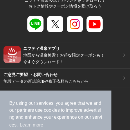
ニフティ温泉公式アカウントをフォローして
おトク情報やクーポン情報を受け取ろう
ニフティ温泉アプリ
地図から温泉検索！お得な限定クーポンも！
今すぐダウンロード！
ご意見ご要望 ・お問い合わせ
施設データの新規追加や修正依頼もこちらから
スマートフォン
/
PC
加盟店募集（資料請求）
広告出稿のご案内
By using our services, you agree that we and
our
partners
use cookies to improve advertisi
利用規約
ライフスタイルMEMBERS+規約
ng and enhance your experience on our servi
特定商取引法に基づく表記
ヘルプ
採用情報
ces.
Learn more
運営会社
個人情報保護ポリシー