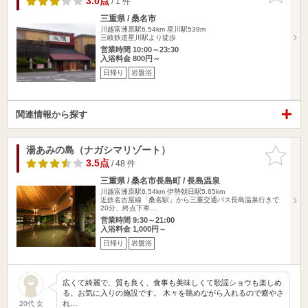
3.0点
/ 1 件
三重県 / 桑名市
川越富洲原駅6.54km
星川駅539m
三岐鉄道星川駅より徒歩
営業時間 10:00～23:30
入浴料金 800円～
日帰り
岩盤浴
関連情報から探す
湯あみの島（ナガシマリゾート）
お気に入
りに追加
3.5点
/ 48 件
三重県 / 桑名市長島町 / 長島温泉
川越富洲原駅6.54km
伊勢朝日駅5.65km
近鉄名古屋線「桑名駅」から三重交通バス長島温泉行きで
20分、終点下車…
営業時間 9:30～21:00
入浴料金 1,000円～
日帰り
岩盤浴
広くて綺麗で、質も良く、食事も美味しくて歌謡ショウも楽しめ
る。お気に入りの施設です。 木々を眺めながら入れるので癒やさ
れ…
20代 女