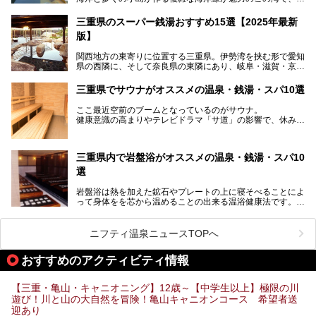
大の島である賢島の景勝地に建ち、お部屋からも露天風呂か
す。
らも英虞湾が一望できる人気の旅館「賢島宝生苑（かしこじ
三重県のスーパー銭湯おすすめ15選【2025年最新
まほうじょうえん）」をご紹介します。日帰り入浴もできま
版】
すよ！
関西地方の東寄りに位置する三重県。伊勢湾を挟む形で愛知
───
県の西隣に、そして奈良県の東隣にあり、岐阜・滋賀・京
提供元：賢島宝生苑【PR】
都・和歌山の各県とも接しています。
この記事は賢島宝生苑のPR記事です。
伊勢神宮を擁する伊勢志摩や、世界遺産に登録された熊野古
三重県でサウナがオススメの温泉・銭湯・スパ10選
道をはじめ、鳥羽水族館、忍者の里・伊賀、鈴鹿サーキッ
ト、松坂牛に伊勢海老……と、観光＆グルメの宝庫です。
ここ最近空前のブームとなっているのがサウナ。
東からも西からも訪れやすい三重県には、ハイクオリティな
健康意識の高まりやテレビドラマ「サ道」の影響で、休みの
スーパー銭湯がたくさん！お風呂も食事もコスパもいい、お
日には「サ活」を楽しむ人が増えています！
すすめ施設の数々をご紹介します。
そこで今回は、観光地としても人気の三重県でおすすめした
三重県内で岩盤浴がオススメの温泉・銭湯・スパ10
いサウナのある温泉や銭湯、スパをご紹介。
気軽に立ち寄れてリラックス効果の高いサウナで、日頃の疲
選
れをリフレッシュしませんか？
岩盤浴は熱を加えた鉱石やプレートの上に寝そべることによ
って身体をを芯から温めることの出来る温浴健康法です。じ
んわりと身体の内部を温めて発汗を促すことでリラックス効
果だけではなく、代謝が高まり健康や美容にも良い影響が期
待できます。今回はそんな岩盤浴にこだわった、三重県内の
ニフティ温泉ニュースTOPへ
オススメ温泉・銭湯・スパ10ヶ所を紹介させていただきま
す。
おすすめのアクティビティ情報
【三重・亀山・キャニオニング】12歳～【中学生以上】極限の川
遊び！川と山の大自然を冒険！亀山キャニオンコース 希望者送
迎あり