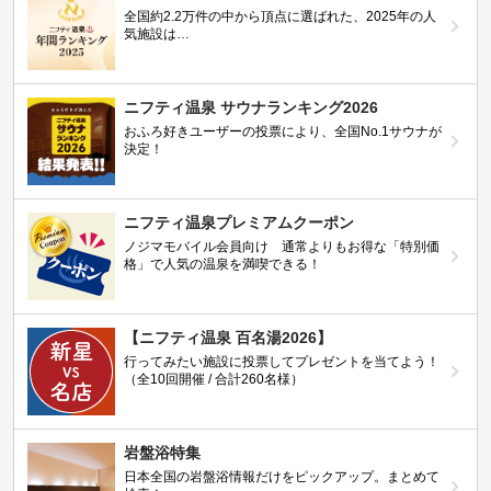
全国約2.2万件の中から頂点に選ばれた、2025年の人
気施設は…
ニフティ温泉 サウナランキング2026
おふろ好きユーザーの投票により、全国No.1サウナが
決定！
ニフティ温泉プレミアムクーポン
ノジマモバイル会員向け 通常よりもお得な「特別価
格」で人気の温泉を満喫できる！
【ニフティ温泉 百名湯2026】
行ってみたい施設に投票してプレゼントを当てよう！
（全10回開催 / 合計260名様）
岩盤浴特集
日本全国の岩盤浴情報だけをピックアップ。まとめて