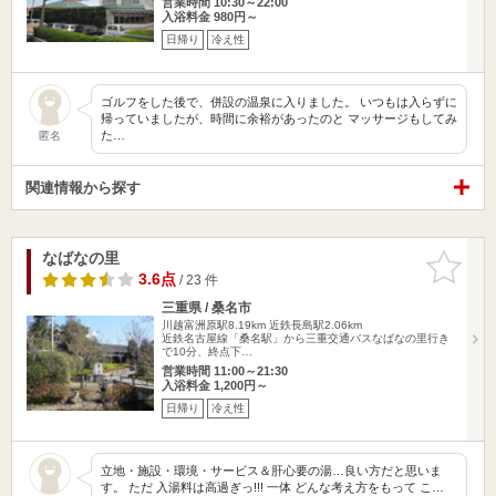
営業時間 10:30～22:00
入浴料金 980円～
日帰り
冷え性
ゴルフをした後で、併設の温泉に入りました。 いつもは入らずに
帰っていましたが、時間に余裕があったのと マッサージもしてみ
た…
匿名
関連情報から探す
なばなの里
お気に入
りに追加
3.6点
/ 23 件
三重県 / 桑名市
川越富洲原駅8.19km
近鉄長島駅2.06km
近鉄名古屋線「桑名駅」から三重交通バスなばなの里行き
で10分、終点下…
営業時間 11:00～21:30
入浴料金 1,200円～
日帰り
冷え性
立地・施設・環境・サービス＆肝心要の湯…良い方だと思いま
す。 ただ 入湯料は高過ぎっ!!! 一体 どんな考え方をもって こ…