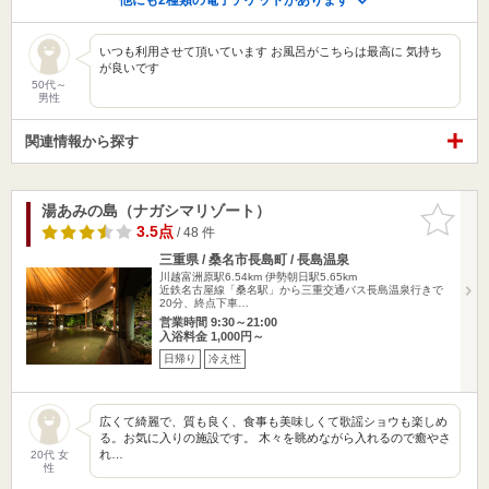
いつも利用させて頂いています お風呂がこちらは最高に 気持ち
が良いです
50代～
男性
関連情報から探す
湯あみの島（ナガシマリゾート）
お気に入
りに追加
3.5点
/ 48 件
三重県 / 桑名市長島町 / 長島温泉
川越富洲原駅6.54km
伊勢朝日駅5.65km
近鉄名古屋線「桑名駅」から三重交通バス長島温泉行きで
20分、終点下車…
営業時間 9:30～21:00
入浴料金 1,000円～
日帰り
冷え性
広くて綺麗で、質も良く、食事も美味しくて歌謡ショウも楽しめ
る。お気に入りの施設です。 木々を眺めながら入れるので癒やさ
れ…
20代 女
性