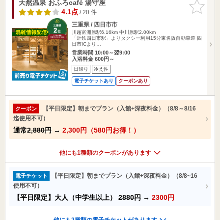
天然温泉 おふろcafé 湯守座
お気に入
りに追加
4.1点
/ 20 件
三重県 / 四日市市
川越富洲原駅6.16km
中川原駅2.00km
「近鉄四日市駅」よりタクシー利用15分東名阪自動車道 四
日市ICより…
営業時間 10:00～翌9:00
入浴料金 600円～
日帰り
冷え性
電子チケットあり
クーポンあり
【平日限定】朝までプラン（入館+深夜料金）（8/8～8/16
クーポン
迄使用不可）
通常
2,880円
→
2,300円（580円お得！）
他にも1種類のクーポンがあります
【平日限定】朝までプラン（入館+深夜料金）（8/8~16
電子チケット
使用不可）
【平日限定】大人（中学生以上）
2880円
→
2300円
他にも2種類の電子チケットがあります