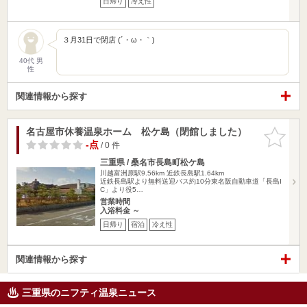
日帰り
冷え性
３月31日で閉店 (´・ω・｀)
40代 男
性
関連情報から探す
名古屋市休養温泉ホーム 松ケ島（閉館しました）
お気に入
りに追加
-点
/ 0 件
三重県 / 桑名市長島町松ケ島
川越富洲原駅9.56km
近鉄長島駅1.64km
近鉄長島駅より無料送迎バス約10分東名阪自動車道「長島I
C」より役5…
営業時間
入浴料金 ～
日帰り
宿泊
冷え性
関連情報から探す
三重県のニフティ温泉ニュース