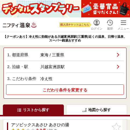
購入済チケットはこちら
ログイン
履歴
メニュー
【クーポンあり】冷え性に効能がある川越富洲原駅(三重県)近くの温泉、日帰り温泉、
スーパー銭湯おすすめ
1. 都道府県
東海 / 三重県
2. 沿線・駅
川越富洲原駅
3. こだわり条件
冷え性
こだわり条件を変更する
リストから探す
地図から探す
アソビックスあさひ あさひの湯
お気に入
りに追加