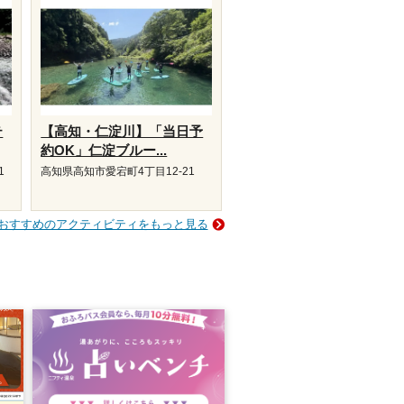
テ
【高知・仁淀川】「当日予
約OK」仁淀ブルー...
1
高知県高知市愛宕町4丁目12-21
おすすめのアクティビティをもっと見る