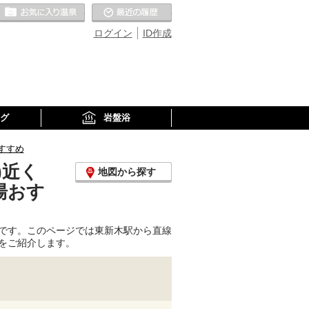
お気に入りの温泉
最近の履歴
ログイン
ID作成
グ
岩盤浴
すすめ
)近く
地図から探す
湯おす
です。このページでは東新木駅から直線
をご紹介します。