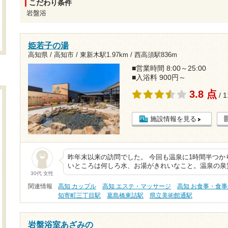
こだわり条件
岩盤浴
姫若子の湯
高知県 / 高知市 /
東新木駅1.97km
/
西高須駅836m
■営業時間 8:00～25:00
■入浴料 900円～
3.8 点
/ 
施設情報を見る
昨年末以来の訪問でした。 今回も温泉に1時間半つか
いところは何しろ水、お湯がきれいなこと。温泉の泉
30代 女性
関連情報
高知 カップル
高知 エステ・マッサージ
高知 お食事・食事
知寄町三丁目駅
葛島橋東詰駅
県立美術館通駅
岩盤浴室あざみの