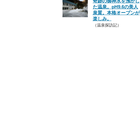
奇跡の御神水を沸かし
た温泉。pH9.6の美人
泉質。本格オープンが
楽しみ。
（温泉探訪記）