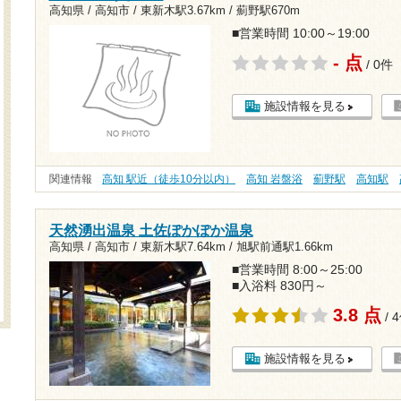
高知県 / 高知市 /
東新木駅3.67km
/
薊野駅670m
■営業時間 10:00～19:00
- 点
/ 0件
施設情報を見る
関連情報
高知 駅近（徒歩10分以内）
高知 岩盤浴
薊野駅
高知駅
天然湧出温泉 土佐ぽかぽか温泉
高知県 / 高知市 /
東新木駅7.64km
/
旭駅前通駅1.66km
■営業時間 8:00～25:00
■入浴料 830円～
3.8 点
/ 
施設情報を見る