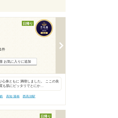
日帰り
>
11件
お気に入りに追加
り心身ともに 満喫しました。 ここの良
質も肌にピッタリでとにか…
処
高知 漫画
西高須駅
日帰り