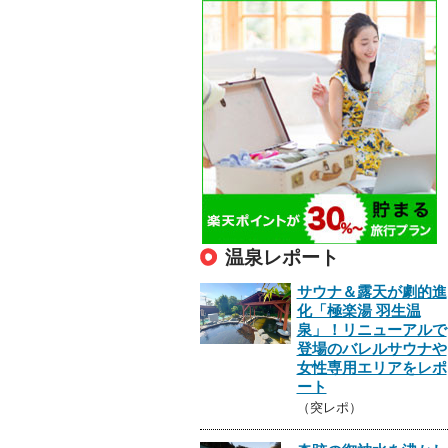
温泉レポート
サウナ＆露天が劇的進
化「極楽湯 羽生温
泉」！リニューアルで
登場のバレルサウナや
女性専用エリアをレポ
ート
（突レポ）