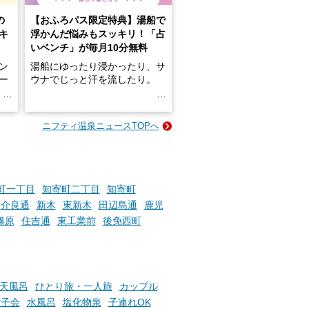
の
【おふろパス限定特典】湯船で
キ
浮かんだ悩みもスッキリ！「占
いベンチ」が毎月10分無料
ン
湯船にゆったり浸かったり、サ
ロー
ウナでじっと汗を流したり。
る
名
e-
ニフティ温泉ニュースTOPへ
い
そんな「一人でぼんやり過ごす
時間」、ふだん後回しにしてい
た「これからのこと」や「ちょ
っとした悩み」が、頭に浮かん
でくることはありませんか？
町一丁目
知寄町二丁目
知寄町
介良通
新木
東新木
田辺島通
鹿児
篠原
住吉通
東工業前
後免西町
お風呂でリラックスしているか
らこそ向き合える、大切な自分
の本音。
天風呂
ひとり旅・一人旅
カップル
そんな心のつぶやきを、湯あが
りの温まった心のまま相談でき
女子会
水風呂
塩化物泉
子連れOK