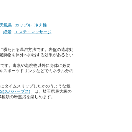
たら素敵ですよね。
ニフティ温泉の「占いベンチ」
天風呂
カップル
冷え性
は、そんなあなたの心のつぶや
K
絶景
エステ・マッサージ
きをプロの占い師に相談するこ
とができるサービスです。
！
に横たわる温浴方法です。岩盤の遠赤効
老廃物を体外へ排出する効果があるとい
おふろパス会員様なら、この特
要です。毒素や老廃物以外に身体に必要
別なひとときを「毎月10分無
やスポーツドリンクなどでミネラル分の
料」でご利用いただけます。
代にタイムスリップしたかのうような気
BS(スパハーブス)
」は、埼玉県最大級の
4種類の岩盤浴を楽しめます。
お湯で体がほぐれたら、次は占
い師さんとお話しして、心もほ
ぐしてみませんか？