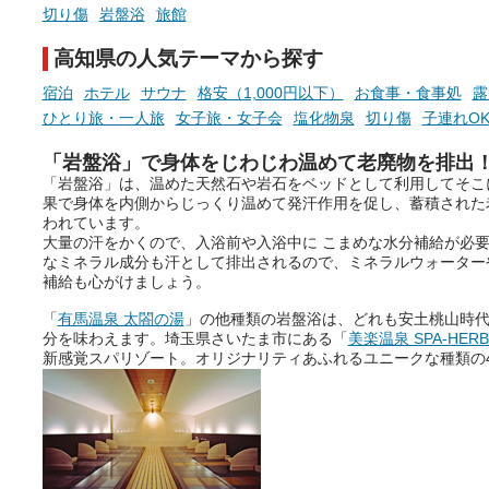
切り傷
岩盤浴
旅館
高知県の人気テーマから探す
宿泊
ホテル
サウナ
格安（1,000円以下）
お食事・食事処
露
ひとり旅・一人旅
女子旅・女子会
塩化物泉
切り傷
子連れO
「岩盤浴」で身体をじわじわ温めて老廃物を排出
「岩盤浴」は、温めた天然石や岩石をベッドとして利用してそこ
果で身体を内側からじっくり温めて発汗作用を促し、蓄積された
われています。
大量の汗をかくので、入浴前や入浴中に こまめな水分補給が必
なミネラル成分も汗として排出されるので、ミネラルウォーター
補給も心がけましょう。
「
有馬温泉 太閤の湯
」の他種類の岩盤浴は、どれも安土桃山時
分を味わえます。埼玉県さいたま市にある「
美楽温泉 SPA-HER
新感覚スパリゾート。オリジナリティあふれるユニークな種類の