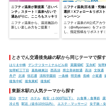
ニフティ温泉が新提案「占いベ
ニフティ温泉|百名湯・究極
ンチ」スタート！温泉×占いで
選択！Xフォロー＆リポスト
湯あがりに、こころもスッキリ
ャンペーン
ニフティ温泉から、温浴施設の
ニフティ温泉のX公式アカウ
新しい楽しみ方をご提案！
ト（@niftyonsen）をフォ
し、指定投稿をリポストす
温泉で体を癒したあとに、占い
と、抽選で各回26（ふろ）
でこころもスッキリ──そんな
様（合計260名様）に選べる
新体験が楽しめる「占いベン
GIFT500円分をプレゼント
チ」を展開中♨
たします。
とさでん交通後免線の駅から同じテーマで探す
手相やタロットなど気軽に楽し
める占いで、“ととのう”おふろ
はりまや橋
デンテツターミナルビル前
菜園場町
宝永町
知寄
時間を、もっと特別に。
知寄町三丁目
葛島橋東詰
西高須
県立美術館通
高須
文珠通
舟戸
北浦
領石通
清和学園前
一条橋
明見橋
長崎
小篭通
後免中町
後免東町
後免町
東新木駅の人気テーマから探す
宿泊
サウナ
ホテル
格安（1,000円以下）
お食事・食事処
露
冷え性
駅近（徒歩10分以内）
エステ・マッサージ
女子旅・