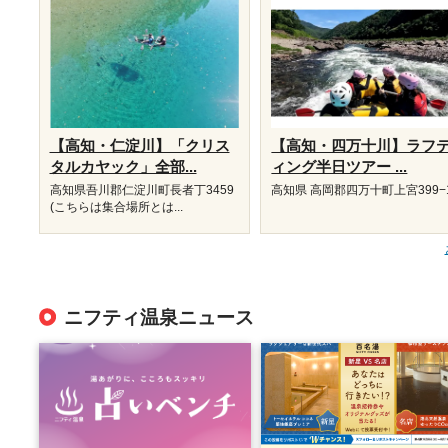
【高知・仁淀川】「クリス
【高知・四万十川】ラフ
タルカヤック」全部...
ィング半日ツアー ...
高知県吾川郡仁淀川町長者丁3459
高知県 高岡郡四万十町上宮399−
(こちらは集合場所とは...
ニフティ温泉ニュース