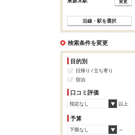
東新木駅
変更
沿線・駅を選択
検索条件を変更
目的別
日帰り / 立ち寄り
宿泊
口コミ評価
指定なし
以上
予算
下限なし
～