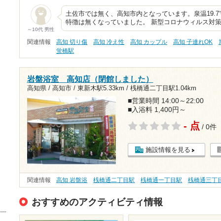
土佐市では無く、高知市内となっています。泉温19.7℃
特徴は無くなっていました。 新型コロナウィルス対
～10代 男性
関連情報
高知 切り傷
高知 冷え性
高知 カップル
高知 子連れOK
蛍橋駅
岩盤浴室 高知店（閉館しました）
高知県 / 高知市 /
東新木駅5.33km
/
桟橋通二丁目駅1.04km
■営業時間 14:00～22:00
■入浴料 1,400円～
- 点
/ 0件
施設情報を見る
関連情報
高知 岩盤浴
桟橋通二丁目駅
桟橋通一丁目駅
桟橋通三丁
おすすめのアクティビティ情報