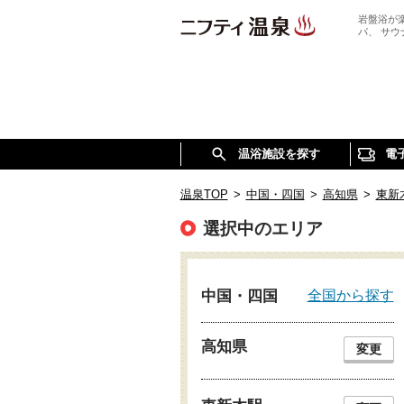
岩盤浴が
パ、 サ
温浴施設を探す
電
温泉TOP
>
中国・四国
>
高知県
>
東新
選択中のエリア
全国から探す
中国・四国
高知県
変更