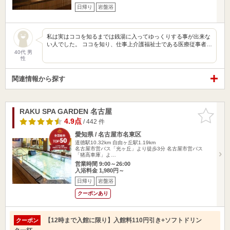
日帰り
岩盤浴
私は実はココを知るまでは銭湯に入ってゆっくりする事が出来な
い人でした。 ココを知り、仕事上介護福祉士である医療従事者…
40代 男
性
関連情報から探す
RAKU SPA GARDEN 名古屋
お気に入
りに追加
4.9点
/ 442 件
愛知県 / 名古屋市名東区
道徳駅10.32km
自由ヶ丘駅1.19km
名古屋市営バス「光ヶ丘」より徒歩3分 名古屋市営バス
「猪高車庫」よ…
営業時間 9:00～26:00
入浴料金 1,980円～
日帰り
岩盤浴
クーポンあり
【12時まで入館に限り】入館料110円引き+ソフトドリン
クーポン