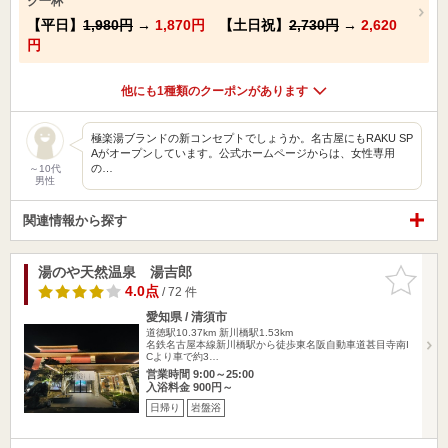
ク一杯
【平日】
1,980円
→
1,870円
【土日祝】
2,730円
→
2,620
円
他にも1種類のクーポンがあります
極楽湯ブランドの新コンセプトでしょうか。名古屋にもRAKU SP
Aがオープンしています。公式ホームページからは、女性専用
の…
～10代
男性
関連情報から探す
湯のや天然温泉 湯吉郎
お気に入
りに追加
4.0点
/ 72 件
愛知県 / 清須市
道徳駅10.37km
新川橋駅1.53km
名鉄名古屋本線新川橋駅から徒歩東名阪自動車道甚目寺南I
Cより車で約3…
営業時間 9:00～25:00
入浴料金 900円～
日帰り
岩盤浴