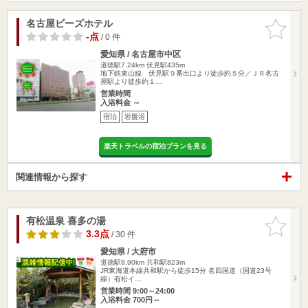
名古屋ビーズホテル
お気に入
りに追加
-点
/ 0 件
愛知県 / 名古屋市中区
道徳駅7.24km
伏見駅435m
地下鉄東山線 伏見駅９番出口より徒歩約５分／ＪＲ名古
屋駅より徒歩約１…
営業時間
入浴料金 ～
宿泊
岩盤浴
楽天トラベルの宿泊プランを見る
関連情報から探す
有松温泉 喜多の湯
お気に入
りに追加
3.3点
/ 30 件
愛知県 / 大府市
道徳駅8.90km
共和駅823m
JR東海道本線共和駅から徒歩15分 名四国道（国道23号
線）有松イ…
営業時間 9:00～24:00
入浴料金 700円～