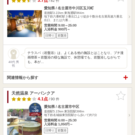
3.7点
/ 82 件
愛知県 / 名古屋市中川区玉川町
道徳駅3.22km
東海通駅964m
地下鉄六番町駅３番出口より徒歩十数分名古屋高速六番北
出口、または六番…
営業時間 9:00～25:00
入浴料金 900円～
日帰り
岩盤浴
テラスパ（岩盤浴）は、よくある他の施設とはことなり、プチ漫
画喫茶＋岩盤浴の様な施設で、休憩場でも、岩盤浴しながらで
も、本が…
40代 男
性
関連情報から探す
天然温泉 アーバンクア
お気に入
りに追加
4.1点
/ 90 件
愛知県 / 名古屋市中区
道徳駅5.15km
東別院駅398m
地下鉄名城線東別院駅から歩いて約7分
営業時間 6:00～25:30
入浴料金 1,050円～
日帰り
岩盤浴