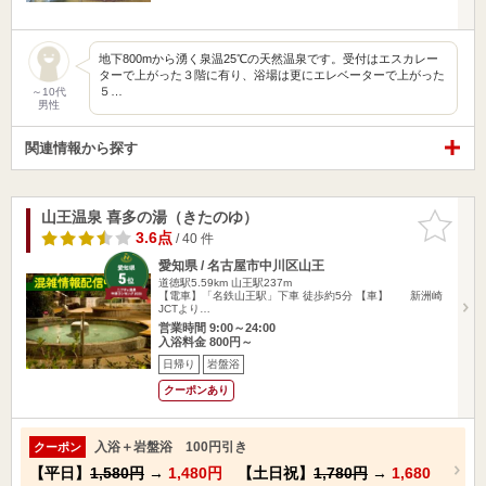
地下800mから湧く泉温25℃の天然温泉です。受付はエスカレー
ターで上がった３階に有り、浴場は更にエレベーターで上がった
５…
～10代
男性
関連情報から探す
山王温泉 喜多の湯（きたのゆ）
お気に入
りに追加
3.6点
/ 40 件
愛知県 / 名古屋市中川区山王
道徳駅5.59km
山王駅237m
【電車】「名鉄山王駅」下車 徒歩約5分 【車】 新洲崎
JCTより…
営業時間 9:00～24:00
入浴料金 800円～
日帰り
岩盤浴
クーポンあり
入浴＋岩盤浴 100円引き
クーポン
【平日】
1,580円
→
1,480円
【土日祝】
1,780円
→
1,680