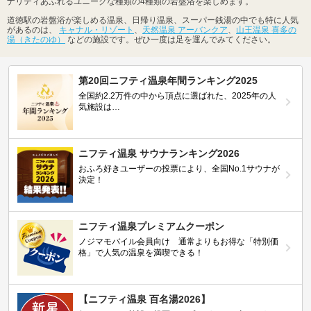
ナリティあふれるユニークな種類の4種類の岩盤浴を楽しめます。
道徳駅の岩盤浴が楽しめる温泉、日帰り温泉、スーパー銭湯の中でも特に人気
があるのは、
キャナル・リゾート
、
天然温泉 アーバンクア
、
山王温泉 喜多の
湯（きたのゆ）
などの施設です。ぜひ一度は足を運んでみてください。
第20回ニフティ温泉年間ランキング2025
全国約2.2万件の中から頂点に選ばれた、2025年の人
気施設は…
ニフティ温泉 サウナランキング2026
おふろ好きユーザーの投票により、全国No.1サウナが
決定！
ニフティ温泉プレミアムクーポン
ノジマモバイル会員向け 通常よりもお得な「特別価
格」で人気の温泉を満喫できる！
【ニフティ温泉 百名湯2026】