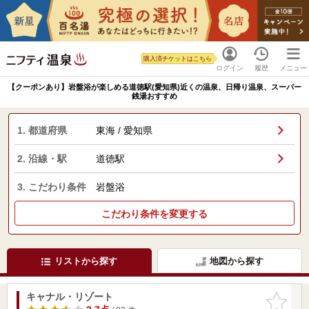
購入済チケットはこちら
ログイン
履歴
メニュー
【クーポンあり】岩盤浴が楽しめる道徳駅(愛知県)近くの温泉、日帰り温泉、スーパー
銭湯おすすめ
1. 都道府県
東海 / 愛知県
2. 沿線・駅
道徳駅
3. こだわり条件
岩盤浴
こだわり条件を変更する
リストから探す
地図から探す
キャナル・リゾート
お気に入
りに追加