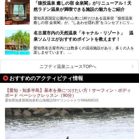
「名古屋駅周辺ってサウナが少ないよね」という声をよく耳
お好みの温泉施設を見つけて楽しんでくださいね。
「猿投温泉 癒しの宿 金泉閣」がリニューアル！天
にするだけあり、アクセスの良さにも胸が高鳴ります。
然ラドン温泉が満喫できる施設の魅力をご紹介
今回は普段は男性専用となっているパブリックサウナが、女
性専用で公開される『レディースデー』が開催されたので、
愛知高原国定公園内の山奥に1軒だけある温泉宿「猿投温泉
さっそく取材してきました！
癒しの宿 金泉閣」が、“しあわせ隠れ里”をコンセプトにリニ
ューアルオープンします。
名古屋市内の天然温泉「キャナル・リゾート」 温
天然ラドン温泉が堪能できるお風呂や、新設・改装された客
泉ソムリエがおすすめポイントを教えます！
室、地元の食材と温泉水で作られたお料理……。
新しくなった「猿投温泉 癒しの宿 金泉閣」の魅力を丸ごと
愛知県名古屋市内には数多くの温浴施設があり、多くの人を
ご紹介します。
楽しませています。
その中でも今回は「キャナル・リゾート」について、温泉ソ
ムリエの目線で紹介していきます！
ニフティ温泉ニュースTOPへ
名古屋市内にはスーパー銭湯や日帰り温泉が多く、「どこに
行こうかな？」と悩んでしまう方も多いと思います。
おすすめのアクティビティ情報
ぜひこの記事を参考にして「キャナル・リゾート」に出かけ
てみるのはいかがでしょうか？
【愛知・知多半島】基本を身につけたい方！サーフィン・ボディ
ボード ベーシックレッスン（90分）
愛知県知多郡南知多町山海橋詰59マリンシャトウYAMAMI101