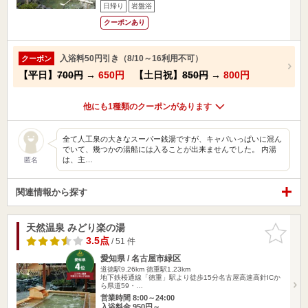
日帰り
岩盤浴
クーポンあり
入浴料50円引き（8/10～16利用不可）
クーポン
【平日】
700円
→
650円
【土日祝】
850円
→
800円
他にも1種類のクーポンがあります
全て人工泉の大きなスーパー銭湯ですが、キャパいっぱいに混ん
でいて、幾つかの湯船には入ることが出来ませんでした。 内湯
は、主…
匿名
関連情報から探す
天然温泉 みどり楽の湯
お気に入
りに追加
3.5点
/ 51 件
愛知県 / 名古屋市緑区
道徳駅9.26km
徳重駅1.23km
地下鉄桜通線「徳重」駅より徒歩15分名古屋高速高針ICか
ら県道59・…
営業時間 8:00～24:00
入浴料金 950円～