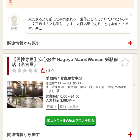
円
家に戻るより前に仕事の疲れを一度落としてしまいたい気分の時
に文字通り「立ち寄り」ます。人口温泉であることは承知の上で
す。基…
匿名
関連情報から探す
【男性専用】安心お宿 Nagoya Man＆Woman 栄駅前
お気に入
店（名古屋）
りに追加
-点
/ 0 件
愛知県 / 名古屋市中区
道徳駅7.17km
栄町駅479m
地下鉄東山線・名城線「栄駅」徒歩180秒！ 栄駅の西改札
口より1番…
営業時間 0:00～24:00
入浴料金 1,980円～
日帰り
宿泊
岩盤浴
楽天トラベルの宿泊プランを見る
関連情報から探す