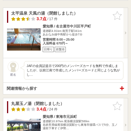
太平温泉 天風の湯（閉館しました）
お気に入
りに追加
3.7点
/ 17 件
愛知県 / 名古屋市中川区平戸町
道徳駅4.91km
南荒子駅341m
あおなみ線中島駅から徒歩7分
営業時間 8:00～25:00
入浴料金 670円～
日帰り
岩盤浴
JAFの会員証提示で200円のメンバーズカードを無料で作成しま
したが、以前江南で作成したメンバーズカードと同じような気が
し…
匿名
関連情報から探す
丸屋玉ノ湯（閉館しました）
お気に入
りに追加
3.4点
/ 24 件
愛知県 / 東海市元浜町
道徳駅10.97km
尾張横須賀駅589m
名鉄常滑線尾張横須賀駅から東海市循環バスで5分、玉ノ
湯前下車すぐ伊勢…