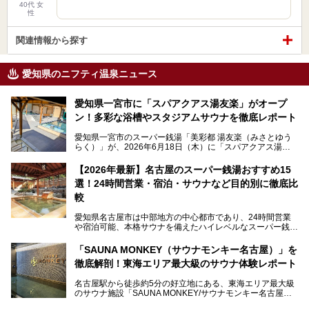
40代 女
性
関連情報から探す
愛知県のニフティ温泉ニュース
愛知県一宮市に「スパアクアス湯友楽」がオープ
ン！多彩な浴槽やスタジアムサウナを徹底レポート
愛知県一宮市のスーパー銭湯「美彩都 湯友楽（みさとゆう
らく）」が、2026年6月18日（木）に「スパアクアス湯友
楽」としてリニューアルオープン！
【2026年最新】名古屋のスーパー銭湯おすすめ15
この地で30年にわたり愛され続けてきた施設だからこそ、
選！24時間営業・宿泊・サウナなど目的別に徹底比
地元住民をはじめオープンを待ちわびている人も多いのでは
ないでしょうか。
較
老朽化した設備の補修を機に、2年前からじっくり構想を練
ってきたというだけあって、館内の充実度は想像以上。
愛知県名古屋市は中部地方の中心都市であり、24時間営業
以前の4倍に拡張したという露天エリアや10の浴槽、40人収
や宿泊可能、本格サウナを備えたハイレベルなスーパー銭湯
容の巨大なスタジアムサウナに、岩盤浴やリラクゼーション
が密集する激戦区です。
までまるごと楽しめる施設に生まれ変わりました。
「SAUNA MONKEY（サウナモンキー名古屋）」を
そのため、「日々の仕事の疲れを心身ともにリセットした
今回は、全面リニューアルして新しくなった「スパアクアス
徹底解剖！東海エリア最大級のサウナ体験レポート
い」「休日に時間を忘れて1日中ダラダラ過ごしたい」「コ
湯友楽」に一足早くお邪魔して取材してきました！
スパ良く非日常の極上体験を味わいたい」人向けの施設が多
名古屋駅から徒歩約5分の好立地にある、東海エリア最大級
くある点が魅力です！
のサウナ施設「SAUNA MONKEY/サウナモンキー名古屋」
をご存じですか？
今回は、名古屋市でおすすめのスーパー銭湯を紹介します。