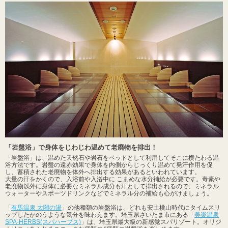
「岩盤浴」で身体をじわじわ温めて老廃物を排出！
「岩盤浴」は、温めた天然石や岩石をベッドとして利用してそこに横たわる温
浴方法です。岩盤の遠赤効果で身体を内側からじっくり温めて発汗作用を促
し、蓄積された老廃物を体外へ排出する効果があるといわれています。
大量の汗をかくので、入浴前や入浴中に こまめな水分補給が必要です。毒素や
老廃物以外に身体に必要なミネラル成分も汗として排出されるので、ミネラル
ウォーターやスポーツドリンクなどでミネラル分の補給も心がけましょう。
「
有馬温泉 太閤の湯
」の他種類の岩盤浴は、どれも安土桃山時代にタイムスリ
ップしたかのうような気分を味わえます。埼玉県さいたま市にある「
美楽温泉
SPA-HERBS(スパハーブス)
」は、埼玉県最大級の新感覚スパリゾート。オリジ