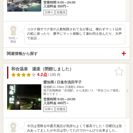
営業時間 9:00～24:00
入浴料金 350円～
日帰り
岩盤浴
コロナ禍サウナ室の人数制限されてるが客は、構わずマット以外
の処に座ったり、勝手にマット移動して連れ同士並んだり、大声
で会話…
50代～
男性
関連情報から探す
和合温泉 湯楽（閉館しました）
お気に入
りに追加
4.2点
/ 195 件
愛知県 / 日進市浅田平子
道徳駅11.33km
日進駅1.49km
地下鉄鶴舞線『赤池駅』から名鉄バス 『和合ゴルフ場前』
降りてすぐ …
営業時間 9:00～24:00
入浴料金 480円～
日帰り
岩盤浴
今日は雪降る中露天風呂が気持ちよくて最高でした！日曜日は混
みあってましたが今日は空いてたのでのーんびり出来ました。