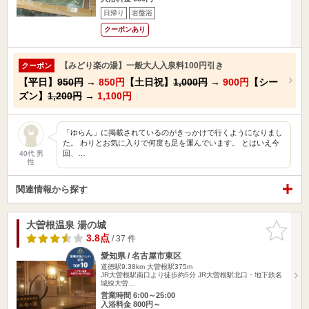
日帰り
岩盤浴
クーポンあり
【みどり楽の湯】一般大人入泉料100円引き
クーポン
【平日】
950円
→
850円
【土日祝】
1,000円
→
900円
【シー
ズン】
1,200円
→
1,100円
「ゆらん」に掲載されているのがきっかけで行くようになりまし
た。 わりとお気に入りで何度も足を運んでいます。 とはいえ今
回、…
40代 男
性
関連情報から探す
大曽根温泉 湯の城
お気に入
りに追加
3.8点
/ 37 件
愛知県 / 名古屋市東区
道徳駅9.38km
大曽根駅375m
JR大曽根駅南口より徒歩約5分 JR大曽根駅北口・地下鉄名
城線大曽…
営業時間 6:00～25:00
入浴料金 800円～