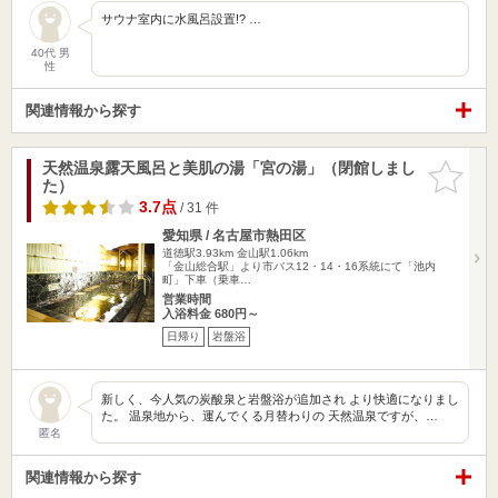
サウナ室内に水風呂設置!? …
40代 男
性
関連情報から探す
天然温泉露天風呂と美肌の湯「宮の湯」（閉館しまし
お気に入
た）
りに追加
3.7点
/ 31 件
愛知県 / 名古屋市熱田区
道徳駅3.93km
金山駅1.06km
「金山総合駅」より市バス12・14・16系統にて「池内
町」下車（乗車…
営業時間
入浴料金 680円～
日帰り
岩盤浴
新しく、今人気の炭酸泉と岩盤浴が追加され より快適になりまし
た。 温泉地から、運んでくる月替わりの 天然温泉ですが、…
匿名
関連情報から探す