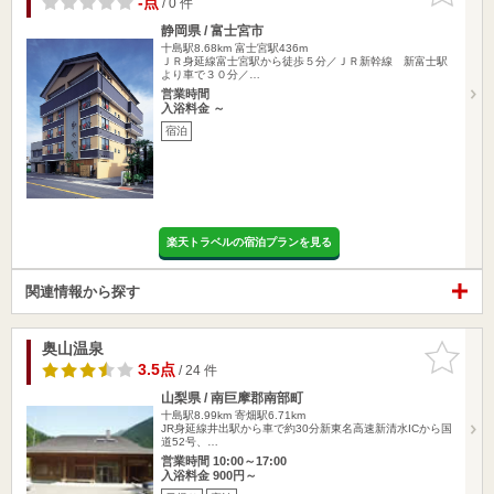
-点
/ 0 件
静岡県 / 富士宮市
十島駅8.68km
富士宮駅436m
ＪＲ身延線富士宮駅から徒歩５分／ＪＲ新幹線 新富士駅
より車で３０分／…
営業時間
入浴料金 ～
宿泊
楽天トラベルの宿泊プランを見る
関連情報から探す
奥山温泉
お気に入
りに追加
3.5点
/ 24 件
山梨県 / 南巨摩郡南部町
十島駅8.99km
寄畑駅6.71km
JR身延線井出駅から車で約30分新東名高速新清水ICから国
道52号、…
営業時間 10:00～17:00
入浴料金 900円～