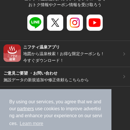
おトク情報やクーポン情報を受け取ろう
ニフティ温泉アプリ
地図から温泉検索！お得な限定クーポンも！
今すぐダウンロード！
ご意見ご要望 ・お問い合わせ
施設データの新規追加や修正依頼もこちらから
スマートフォン
/
PC
加盟店募集（資料請求）
広告出稿のご案内
By using our services, you agree that we and
our
partners
use cookies to improve advertisi
利用規約
ライフスタイルMEMBERS+規約
ng and enhance your experience on our servi
特定商取引法に基づく表記
ヘルプ
採用情報
ces.
Learn more
運営会社
個人情報保護ポリシー