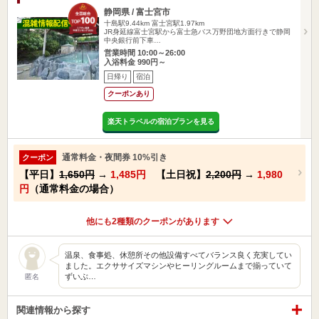
静岡県 / 富士宮市
十島駅9.44km
富士宮駅1.97km
JR身延線富士宮駅から富士急バス万野団地方面行きで静岡
中央銀行前下車…
営業時間 10:00～26:00
入浴料金 990円～
日帰り
宿泊
クーポンあり
楽天トラベルの宿泊プランを見る
通常料金・夜間券 10%引き
クーポン
【平日】
1,650円
→
1,485円
【土日祝】
2,200円
→
1,980
円
（通常料金の場合）
他にも2種類のクーポンがあります
温泉、食事処、休憩所その他設備すべてバランス良く充実してい
ました。エクササイズマシンやヒーリングルームまで揃っていて
ずいぶ…
匿名
関連情報から探す