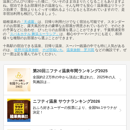
温泉にのんびり浸かった後に、ついそのまま泊まりたくなることもありますよ
ね。宿泊できるお部屋付きの温泉なら、そんな時でも安心！温泉後はリラック
ス効果で、普段よりもぐっすり眠れるようになるとも言われていますので、是
非宿泊利用も検討してみましょう。
箱根湯本の
「天成園」
は、日帰り利用だけでなく宿泊も可能です。スタンダー
ドのお部屋と、露天風呂付きの豪華なお部屋が用意されているので、そのとき
の予算などに合わせ、ぴったりのお部屋を選ぶことができます。千葉県浦安市
の「
スパ＆ホテル 舞浜ユーラシア」
は、都心やテーマパークにも近く、和洋
様々な種類のお部屋から選ぶことができます。
十島駅の宿泊できる温泉、日帰り温泉、スーパー銭湯の中でも特に人気がある
のは、
佐野川温泉旅館
、
そば宿福いち
、
温泉旅館 芝川苑
などの施設です。ぜ
ひ一度は足を運んでみてください。
第20回ニフティ温泉年間ランキング2025
全国約2.2万件の中から頂点に選ばれた、2025年の人
気施設は…
ニフティ温泉 サウナランキング2026
おふろ好きユーザーの投票により、全国No.1サウナが
決定！