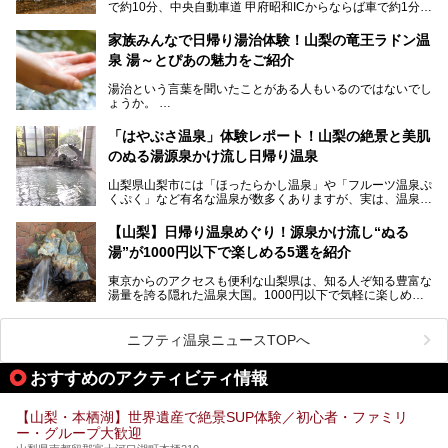
で約10分、中央自動車道 甲府昭和ICからならば車で約1分の
の姿が保たれている点に注目すべきでしょう。
場所にあるビジネスホテル。2名1室で1名あたり4,000円台
から、一人泊でも6,000円台から宿泊可能です。
今回は足元湧出の混浴温泉である「かくし湯大岩風呂」をは
家族みんなで日帰り湯治体験！山梨の竜王ラドン温
じめ、湯治棟である「別館神泉」を中心に「古湯坊 源泉
泉 湯～とぴあの魅力をご紹介
しかし、最大の魅力は“温泉そのもの”でしょう。自家源泉を
舘」の全貌を徹底紹介します。
所有し、豪快に源泉かけ流しで提供。泡付きのある重曹泉系
湯治という言葉を聞いたことがある人もいるのではないでし
統の単純温泉は、入浴すると実にサッパリ爽快。日帰り入浴
ょうか。
不可なこともあり、全国の温泉ファンがこの温泉を求めて
「ホテル昭和」へ宿泊します。この価格帯のビジネスホテル
なかなか体験できない、湯治体験が日帰りでできる温浴施設
では循環濾過の沸かし湯が一般的ですが、ここは本物の極上
「はやぶさ温泉」体験レポート！山梨の絶景と美肌
が山梨にあります。
温泉。まさに価格破壊と言えるクオリティです。
のぬる湯源泉かけ流し日帰り温泉
家族みんなで楽しめる、山梨県の「竜王ラドン温泉 湯～と
今回は筆者自ら宿泊し、「ホテル昭和」の温泉をはじめ、客
山梨県山梨市には「ほったらかし温泉」や「フルーツ温泉ぷ
ぴあ」の魅力をご紹介します。
室や無料朝食などをご紹介。温泉通が口を揃えて絶賛する神
くぷく」など有名な温泉が数多くありますが、実は、温泉マ
コスパ宿の全貌を徹底解説します！
ニアがわざわざ遠方から足を運ぶ極上の日帰り温泉もあるん
───
です。今回紹介する「はやぶさ温泉」も、そのひとつ。温泉
提供元：株式会社湯ーとぴあ【PR】
【山梨】日帰り温泉めぐり！源泉かけ流し“ぬる
はもちろん、絶景や地元食材を活かしたグルメも堪能できま
この記事は株式会社湯ーとぴあのPRレポート記事です。
湯”が1000円以下で楽しめる5選を紹介
す。
「はやぶさ温泉」が多くの人を惹きつける理由を詳しく解説
東京からのアクセスも便利な山梨県は、知る人ぞ知る豊富な
します。
湯量を誇る隠れた温泉大国。1000円以下で気軽に楽しめ
る、極上の源泉かけ流し日帰り温泉が点在しています。しか
も、これからの季節に嬉しい、じんわりと体の芯まで温ま
る“ぬる湯”が豊富なのも魅力。今回は、湯質も抜群で心ゆく
ニフティ温泉ニュースTOPへ
までリラックスできる山梨のお得な日帰り温泉を、実際体験
した感想と共に紹介します。
おすすめのアクティビティ情報
※ぬる湯とは35℃～39℃程度の体温に近いぬるめ温泉のこ
とです。
【山梨・本栖湖】世界遺産で絶景SUP体験／初心者・ファミリ
ー・グループ大歓迎