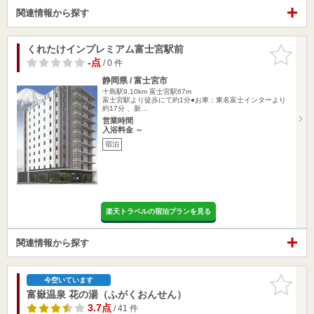
関連情報から探す
くれたけインプレミアム富士宮駅前
お気に入
りに追加
-点
/ 0 件
静岡県 / 富士宮市
十島駅9.10km
富士宮駅67m
富士宮駅より徒歩にて約1分●お車：東名富士インターより
約17分 、新…
営業時間
入浴料金 ～
宿泊
楽天トラベルの宿泊プランを見る
関連情報から探す
お気に入
今空いています
りに追加
富嶽温泉 花の湯（ふがくおんせん）
3.7点
/ 41 件