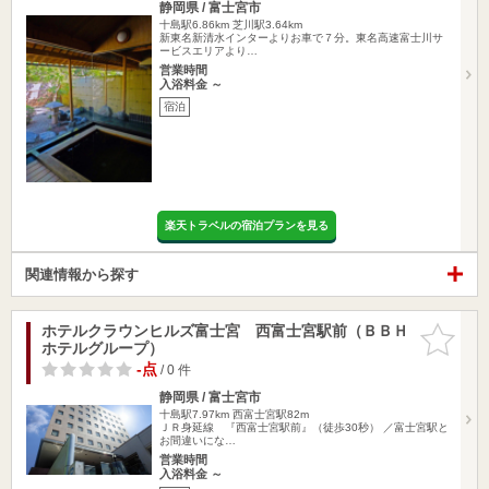
静岡県 / 富士宮市
十島駅6.86km
芝川駅3.64km
新東名新清水インターよりお車で７分。東名高速富士川サ
ービスエリアより…
営業時間
入浴料金 ～
宿泊
楽天トラベルの宿泊プランを見る
関連情報から探す
ホテルクラウンヒルズ富士宮 西富士宮駅前（ＢＢＨ
お気に入
ホテルグループ）
りに追加
-点
/ 0 件
静岡県 / 富士宮市
十島駅7.97km
西富士宮駅82m
ＪＲ身延線 『西富士宮駅前』（徒歩30秒） ／富士宮駅と
お間違いにな…
営業時間
入浴料金 ～