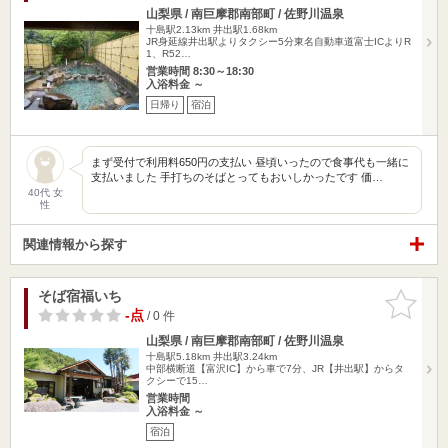
山梨県 / 南巨摩郡南部町 / 佐野川温泉
十島駅2.13km
井出駅1.68km
JR身延線井出駅よりタクシー5分東名自動車道富士ICよりR
1、R52…
営業時間 8:30～18:30
入浴料金 ～
日帰り
宿泊
まず受付で利用料650円の支払い 昼頃いったので食事代も一緒に
支払いました 手打ちのそばとってもおいしかったです 価…
40代 女
性
関連情報から探す
そば宿福いち
お気に入
りに追加
-点
/ 0 件
山梨県 / 南巨摩郡南部町 / 佐野川温泉
十島駅5.18km
井出駅3.24km
中部横断道【富沢IC】から車で7分、JR【井出駅】からタ
クシーで15…
営業時間
入浴料金 ～
宿泊