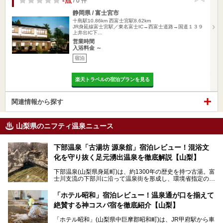
-点
/ 0 件
静岡県 / 富士宮市
十島駅10.86km
西富士宮駅8.62km
JR身延線富士宮駅／東名富士IC→西富士道路→国道１３９
上井出IC下…
営業時間
入浴料金 ～
宿泊
楽天トラベルの宿泊プランを見る
関連情報から探す
山梨県のニフティ温泉ニュース
下部温泉「古湯坊 源泉舘」宿泊レビュー！混浴文
化を守り抜く足元湧出温泉を徹底解説【山梨】
下部温泉(山梨県身延町)は、約1300年の歴史を持つ古湯。富
士川支流の下部川に沿って温泉街を形成し、環境省指定の国
民保養温泉地でもあります。
中でも「古湯坊 源泉舘」は、戦国時代に武田信玄公も療養
「ホテル昭和」宿泊レビュー！温泉通が口を揃えて
したと伝えられる名湯の宿。最大の特徴は、令和の現代にお
絶賛する神コスパ宿を徹底紹介【山梨】
いても混浴文化が守られ、老若男女の分け隔て一切無く温泉
入浴を楽しめる点。全国的に混浴温泉は年々少しずつ減少傾
「ホテル昭和」(山梨県中巨摩郡昭和町)は、JR甲府駅から車
向にありますが、「古湯坊 源泉舘」では本来あるべき混浴