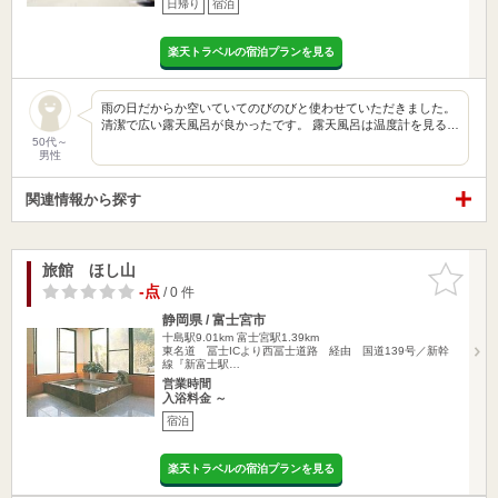
日帰り
宿泊
楽天トラベルの宿泊プランを見る
雨の日だからか空いていてのびのびと使わせていただきました。
清潔で広い露天風呂が良かったです。 露天風呂は温度計を見る…
50代～
男性
関連情報から探す
旅館 ほし山
お気に入
りに追加
-点
/ 0 件
静岡県 / 富士宮市
十島駅9.01km
富士宮駅1.39km
東名道 冨士ICより西冨士道路 経由 国道139号／新幹
線『新富士駅…
営業時間
入浴料金 ～
宿泊
楽天トラベルの宿泊プランを見る