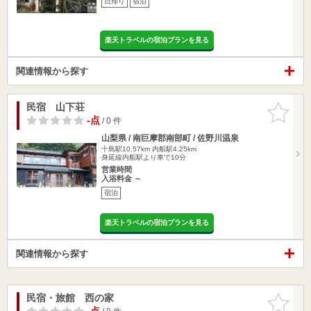
日帰り
宿泊
楽天トラベルの宿泊プランを見る
関連情報から探す
民宿 山下荘
お気に入
りに追加
-点
/ 0 件
山梨県 / 南巨摩郡南部町 / 佐野川温泉
十島駅10.57km
内船駅4.25km
身延線内船駅より車で10分
営業時間
入浴料金 ～
宿泊
楽天トラベルの宿泊プランを見る
関連情報から探す
民宿・旅館 西の家
お気に入
りに追加