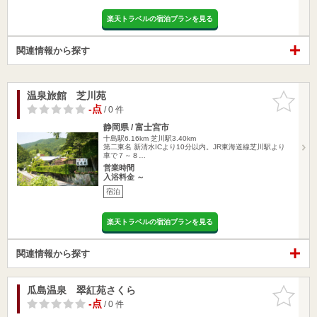
楽天トラベルの宿泊プランを見る
関連情報から探す
温泉旅館 芝川苑
お気に入
りに追加
-点
/ 0 件
静岡県 / 富士宮市
十島駅6.16km
芝川駅3.40km
第二東名 新清水ICより10分以内。JR東海道線芝川駅より
車で７～８…
営業時間
入浴料金 ～
宿泊
楽天トラベルの宿泊プランを見る
関連情報から探す
瓜島温泉 翠紅苑さくら
お気に入
りに追加
-点
/ 0 件