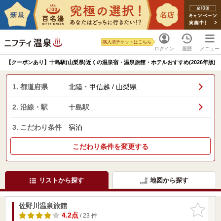
購入済チケットはこちら
ログイン
履歴
メニュー
【クーポンあり】十島駅(山梨県)近くの温泉宿・温泉旅館・ホテルおすすめ(2026年版)
1. 都道府県
北陸・甲信越 / 山梨県
2. 沿線・駅
十島駅
3. こだわり条件
宿泊
こだわり条件を変更する
リストから探す
地図から探す
佐野川温泉旅館
お気に入
りに追加
4.2点
/ 23 件