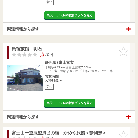
宿泊
楽天トラベルの宿泊プランを見る
関連情報から探す
民宿旅館 明石
お気に入
りに追加
-点
/ 0 件
静岡県 / 富士宮市
十島駅8.29km
西富士宮駅7.05km
ＪＲ 富士宮駅よりバス「上条バス停」にて下車
営業時間
入浴料金 ～
宿泊
楽天トラベルの宿泊プランを見る
関連情報から探す
富士山一望展望風呂の宿 かめや旅館＜静岡県＞
お気に入
りに追加