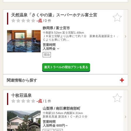
天然温泉「さくやの湯」スーパーホテル富士宮
お気に入
りに追加
-点
/ 0 件
静岡県 / 富士宮市
十島駅9.52km
富士宮駅1.48km
ＪＲ富士宮駅よりお車にて約７分 新東名高速新富士Ｉ．
Ｃよりお車にて約…
営業時間
入浴料金 ～
宿泊
楽天トラベルの宿泊プランを見る
関連情報から探す
十枚荘温泉
お気に入
りに追加
-点
/ 1 件
山梨県 / 南巨摩郡南部町
十島駅10.54km
内船駅4.31km
新東名高速 新清水ＩＣ～約２０分
営業時間
入浴料金 600円～