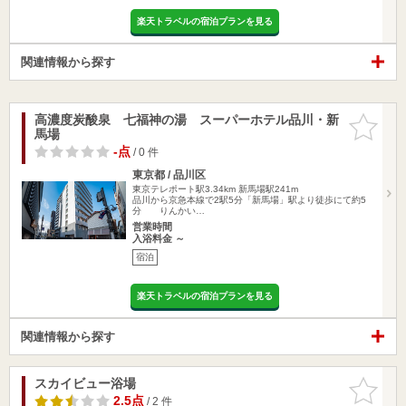
楽天トラベルの宿泊プランを見る
関連情報から探す
高濃度炭酸泉 七福神の湯 スーパーホテル品川・新
お気に入
馬場
りに追加
-点
/ 0 件
東京都 / 品川区
東京テレポート駅3.34km
新馬場駅241m
品川から京急本線で2駅5分「新馬場」駅より徒歩にて約5
分 りんかい…
営業時間
入浴料金 ～
宿泊
楽天トラベルの宿泊プランを見る
関連情報から探す
スカイビュー浴場
お気に入
りに追加
2.5点
/ 2 件