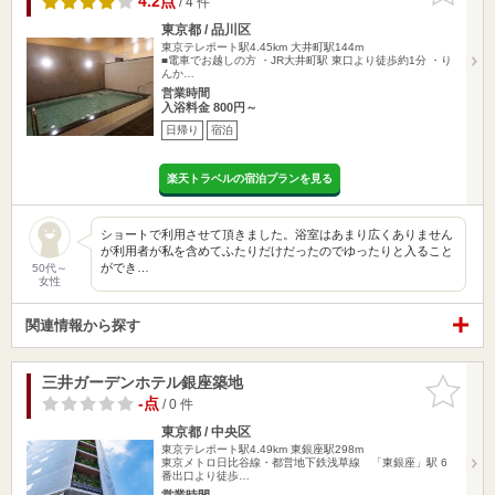
4.2点
/ 4 件
東京都 / 品川区
東京テレポート駅4.45km
大井町駅144m
■電車でお越しの方 ・JR大井町駅 東口より徒歩約1分 ・り
んか…
営業時間
入浴料金 800円～
日帰り
宿泊
楽天トラベルの宿泊プランを見る
ショートで利用させて頂きました。浴室はあまり広くありません
が利用者が私を含めてふたりだけだったのでゆったりと入ること
ができ…
50代～
女性
関連情報から探す
三井ガーデンホテル銀座築地
お気に入
りに追加
-点
/ 0 件
東京都 / 中央区
東京テレポート駅4.49km
東銀座駅298m
東京メトロ日比谷線・都営地下鉄浅草線 「東銀座」駅 6
番出口より徒歩…
営業時間