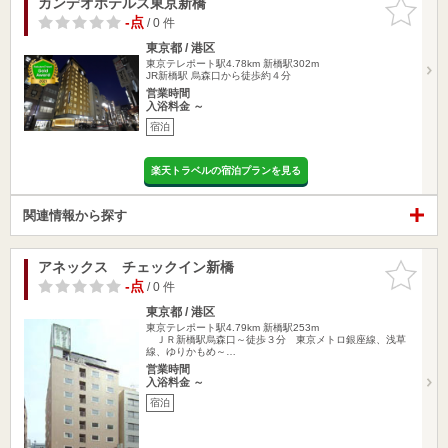
カンデオホテルズ東京新橋
お気に入
りに追加
-点
/ 0 件
東京都 / 港区
東京テレポート駅4.78km
新橋駅302m
JR新橋駅 烏森口から徒歩約４分
営業時間
入浴料金 ～
宿泊
楽天トラベルの宿泊プランを見る
関連情報から探す
アネックス チェックイン新橋
お気に入
りに追加
-点
/ 0 件
東京都 / 港区
東京テレポート駅4.79km
新橋駅253m
ＪＲ新橋駅烏森口～徒歩３分 東京メトロ銀座線、浅草
線、ゆりかもめ～…
営業時間
入浴料金 ～
宿泊