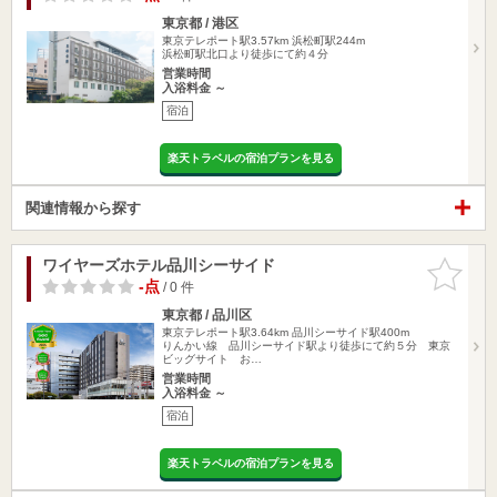
東京都 / 港区
東京テレポート駅3.57km
浜松町駅244m
浜松町駅北口より徒歩にて約４分
営業時間
入浴料金 ～
宿泊
楽天トラベルの宿泊プランを見る
関連情報から探す
ワイヤーズホテル品川シーサイド
お気に入
りに追加
-点
/ 0 件
東京都 / 品川区
東京テレポート駅3.64km
品川シーサイド駅400m
りんかい線 品川シーサイド駅より徒歩にて約５分 東京
ビッグサイト お…
営業時間
入浴料金 ～
宿泊
楽天トラベルの宿泊プランを見る