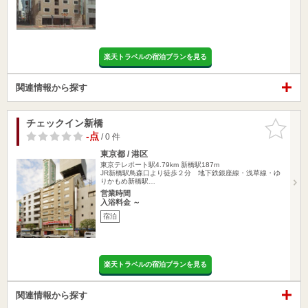
楽天トラベルの宿泊プランを見る
関連情報から探す
チェックイン新橋
お気に入
りに追加
-点
/ 0 件
東京都 / 港区
東京テレポート駅4.79km
新橋駅187m
JR新橋駅鳥森口より徒歩２分 地下鉄銀座線・浅草線・ゆ
りかもめ新橋駅…
営業時間
入浴料金 ～
宿泊
楽天トラベルの宿泊プランを見る
関連情報から探す