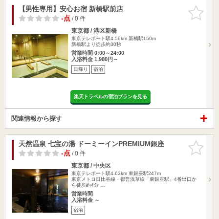
【男性専用】安心お宿 新橋駅前店
お気に入
りに追加
-点
/ 0 件
東京都 / 港区新橋
東京テレポート駅4.59km
新橋駅150m
新橋駅より徒歩約30秒
営業時間 0:00～24:00
入浴料金 1,980円～
日帰り
宿泊
楽天トラベルの宿泊プランを見る
関連情報から探す
天然温泉 七宝の湯 ドーミーインPREMIUM銀座
お気に入
りに追加
-点
/ 0 件
東京都 / 中央区
東京テレポート駅4.63km
東銀座駅247m
東京メトロ日比谷線・都営浅草線「東銀座駅」4番出口か
ら徒歩約4分 …
営業時間
入浴料金 ～
宿泊