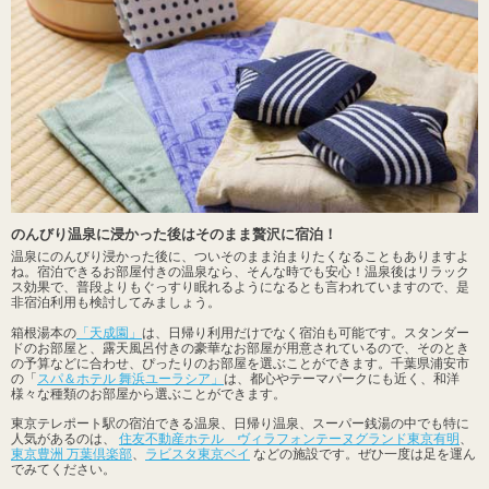
のんびり温泉に浸かった後はそのまま贅沢に宿泊！
温泉にのんびり浸かった後に、ついそのまま泊まりたくなることもありますよ
ね。宿泊できるお部屋付きの温泉なら、そんな時でも安心！温泉後はリラック
ス効果で、普段よりもぐっすり眠れるようになるとも言われていますので、是
非宿泊利用も検討してみましょう。
箱根湯本の
「天成園」
は、日帰り利用だけでなく宿泊も可能です。スタンダー
ドのお部屋と、露天風呂付きの豪華なお部屋が用意されているので、そのとき
の予算などに合わせ、ぴったりのお部屋を選ぶことができます。千葉県浦安市
の「
スパ＆ホテル 舞浜ユーラシア」
は、都心やテーマパークにも近く、和洋
様々な種類のお部屋から選ぶことができます。
東京テレポート駅の宿泊できる温泉、日帰り温泉、スーパー銭湯の中でも特に
人気があるのは、
住友不動産ホテル ヴィラフォンテーヌグランド東京有明
、
東京豊洲 万葉倶楽部
、
ラビスタ東京ベイ
などの施設です。ぜひ一度は足を運ん
でみてください。