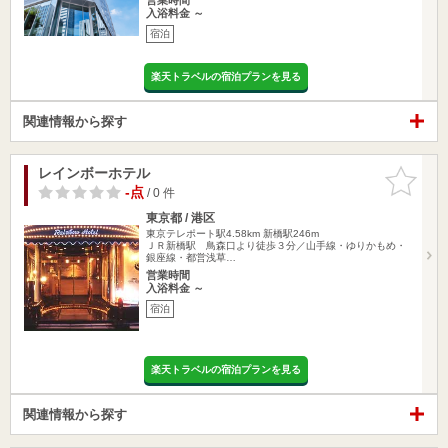
入浴料金 ～
宿泊
楽天トラベルの宿泊プランを見る
関連情報から探す
レインボーホテル
お気に入
りに追加
-点
/ 0 件
東京都 / 港区
東京テレポート駅4.58km
新橋駅246m
ＪＲ新橋駅 鳥森口より徒歩３分／山手線・ゆりかもめ・
銀座線・都営浅草…
営業時間
入浴料金 ～
宿泊
楽天トラベルの宿泊プランを見る
関連情報から探す