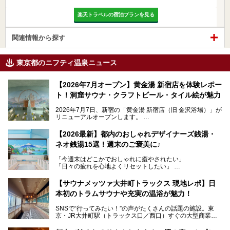
楽天トラベルの宿泊プランを見る
関連情報から探す
東京都のニフティ温泉ニュース
【2026年7月オープン】黄金湯 新宿店を体験レポー
ト！洞窟サウナ・クラフトビール・タイル絵が魅力
2026年7月7日、新宿の「黄金湯 新宿店（旧 金沢浴場）」が
リニューアルオープンします。
レトロでノスタルジックなタイル絵はそのまま、昔からここ
【2026最新】都内のおしゃれデザイナーズ銭湯・
を知る地元の人にも、新しく足を運んでくれる人にも愛され
ネオ銭湯15選！週末のご褒美に♪
る、今の時代の"銭湯"として生まれ変わりました。洞窟のよ
うなユニークなサウナ、自家醸造のクラフトビールが飲める
「今週末はどこかでおしゃれに癒やされたい」
ビアバーなど、新しく登場したスポットも併せて紹介しま
「日々の疲れを心地よくリセットしたい」
す。充実した設備があるのに、基本の入浴料が銭湯価格の5
──そんなときにおすすめなのが、今、都内で大きなブーム
50円というのも嬉しすぎます！
となっている新しいスタイルの銭湯です。
【サウナメッツァ大井町トラックス 現地レポ】日
本初のトラムサウナや充実の温浴が魅力！
最近、SNSやメディアで「デザイナーズ銭湯」や「ネオ銭
湯」という言葉をよく耳にしませんか？
SNSで“行ってみたい！”の声がたくさんの話題の施設。東
京・JR大井町駅（トラックス口／西口）すぐの大型商業施
本記事では、そもそもこれらがどんな銭湯なのか、その気に
設・大井町 トラックスに、2026年3月28日、「サウナメッ
なる違いを分かりやすく解説！さらに、都内で絶対に外せな
ツァ大井町トラックス」がニューオープン。施設の様子をレ