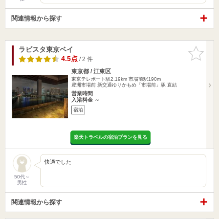
関連情報から探す
ラビスタ東京ベイ
お気に入
りに追加
4.5点
/ 2 件
東京都 / 江東区
東京テレポート駅2.19km
市場前駅190m
豊洲市場前 新交通ゆりかもめ「市場前」駅 直結
営業時間
入浴料金 ～
宿泊
楽天トラベルの宿泊プランを見る
快適でした
50代～
男性
関連情報から探す