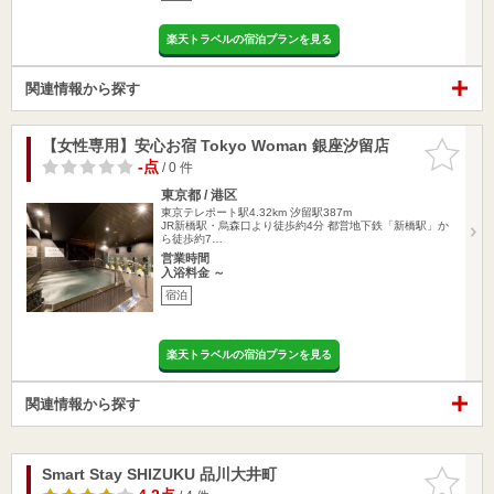
楽天トラベルの宿泊プランを見る
関連情報から探す
【女性専用】安心お宿 Tokyo Woman 銀座汐留店
お気に入
りに追加
-点
/ 0 件
東京都 / 港区
東京テレポート駅4.32km
汐留駅387m
JR新橋駅・烏森口より徒歩約4分 都営地下鉄「新橋駅」か
ら徒歩約7…
営業時間
入浴料金 ～
宿泊
楽天トラベルの宿泊プランを見る
関連情報から探す
Smart Stay SHIZUKU 品川大井町
お気に入
りに追加