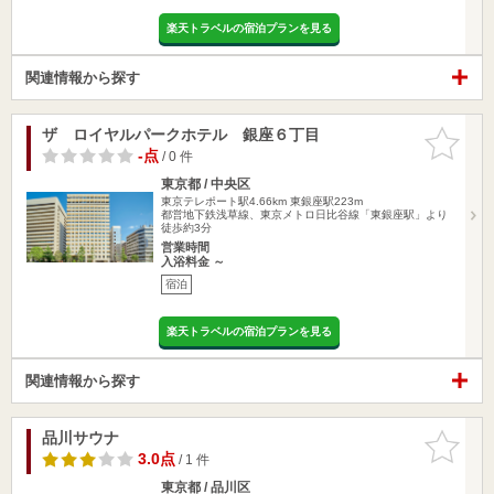
楽天トラベルの宿泊プランを見る
関連情報から探す
ザ ロイヤルパークホテル 銀座６丁目
お気に入
りに追加
-点
/ 0 件
東京都 / 中央区
東京テレポート駅4.66km
東銀座駅223m
都営地下鉄浅草線、東京メトロ日比谷線「東銀座駅」より
徒歩約3分
営業時間
入浴料金 ～
宿泊
楽天トラベルの宿泊プランを見る
関連情報から探す
品川サウナ
お気に入
りに追加
3.0点
/ 1 件
東京都 / 品川区