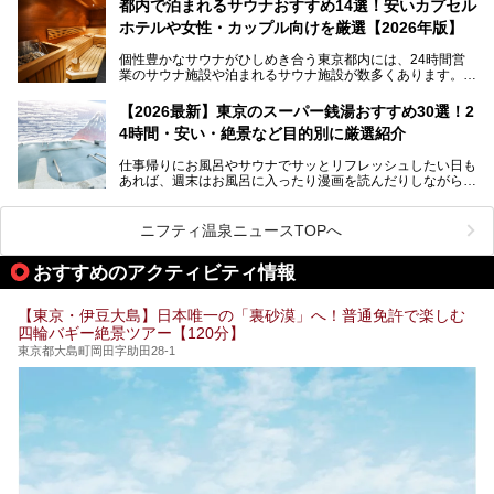
いおしゃれな名店15選を、おすすめの順番で一挙にご紹介
都内で泊まれるサウナおすすめ14選！安いカプセル
ポ―トします。
します。
ホテルや女性・カップル向けを厳選【2026年版】
個性豊かなサウナがひしめき合う東京都内には、24時間営
業のサウナ施設や泊まれるサウナ施設が数多くあります。
終電を逃した深夜の利用に限らず、時間を気にしないサウナ
を旅の目的とする「サ旅」や自分へのご褒美のための宿泊な
【2026最新】東京のスーパー銭湯おすすめ30選！2
ど、自分の好きなタイミングで好きなだけサ活ができるのが
4時間・安い・絶景など目的別に厳選紹介
魅力です。
仕事帰りにお風呂やサウナでサッとリフレッシュしたい日も
最近では、男性専用施設だけでなく、カップルや女性に嬉し
あれば、週末はお風呂に入ったり漫画を読んだりしながら一
い個室サウナも増えてきました。
日中ダラダラ過ごしたい日もあると思います。
この記事では、東京都内にある24時間営業のサウナの中か
また、終電を逃してしまい、「このまま朝までゆっくりでき
ら、特におすすめしたい施設14選をご紹介します。
ニフティ温泉ニュースTOPへ
る場所があれば」と探した経験がある人も多いのではないで
宿泊可能な施設もピックアップしているので、ぜひチェック
しょうか。
してみてください。
おすすめのアクティビティ情報
そこで本記事では、東京でおすすめのスーパー銭湯を、目的
別に厳選した30施設からご紹介します。
【東京・伊豆大島】日本唯一の「裏砂漠」へ！普通免許で楽しむ
24時間営業で宿泊できる施設や、1,000円以下で楽しめる安
四輪バギー絶景ツアー【120分】
い施設、デートや休日レジャーにもぴったりなエンタメ要素
が充実した施設など、利用のシーンに合わせて参考にしてく
東京都大島町岡田字助田28-1
ださい。