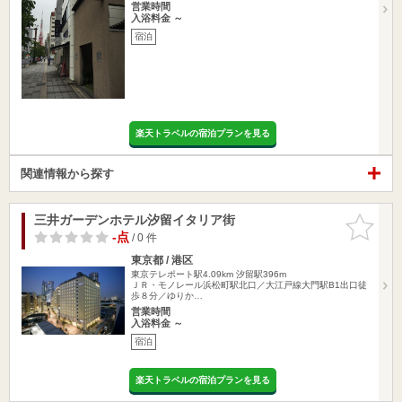
営業時間
入浴料金 ～
宿泊
楽天トラベルの宿泊プランを見る
関連情報から探す
三井ガーデンホテル汐留イタリア街
お気に入
りに追加
-点
/ 0 件
東京都 / 港区
東京テレポート駅4.09km
汐留駅396m
ＪＲ・モノレール浜松町駅北口／大江戸線大門駅B1出口徒
歩８分／ゆりか…
営業時間
入浴料金 ～
宿泊
楽天トラベルの宿泊プランを見る