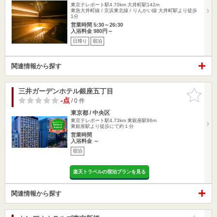
東京テレポート駅4.70km
大井町駅142m
東急大井町線 / 京浜東北線 / りんかい線 大井町駅より徒歩
1分
営業時間 5:30～26:30
入浴料金 980円～
日帰り
宿泊
関連情報から探す
三井ガーデンホテル銀座五丁目
お気に入
りに追加
-点
/ 0 件
東京都 / 中央区
東京テレポート駅4.73km
東銀座駅86m
東銀座駅より徒歩にて約１分
営業時間
入浴料金 ～
宿泊
楽天トラベルの宿泊プランを見る
関連情報から探す