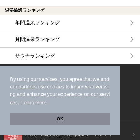
温浴施設ランキング
年間温泉ランキング
月間温泉ランキング
サウナランキング
ニフティ温泉公式アカウントをフォローして
By using our services, you agree that we and
おトク情報やクーポン情報を受け取ろう
our
partners
use cookies to improve advertisi
ng and enhance your experience on our servi
ces.
Learn more
OK
ニフティ温泉アプリ
地図から温泉検索！お得な限定クーポンも！