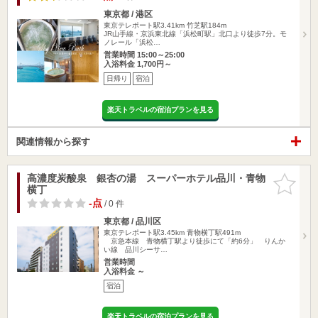
東京都 / 港区
東京テレポート駅3.41km
竹芝駅184m
JR山手線・京浜東北線「浜松町駅」北口より徒歩7分。モ
ノレール「浜松…
営業時間 15:00～25:00
入浴料金 1,700円～
日帰り
宿泊
楽天トラベルの宿泊プランを見る
関連情報から探す
高濃度炭酸泉 銀杏の湯 スーパーホテル品川・青物
お気に入
横丁
りに追加
-点
/ 0 件
東京都 / 品川区
東京テレポート駅3.45km
青物横丁駅491m
京急本線 青物横丁駅より徒歩にて「約6分」 りんか
い線 品川シーサ…
営業時間
入浴料金 ～
宿泊
楽天トラベルの宿泊プランを見る