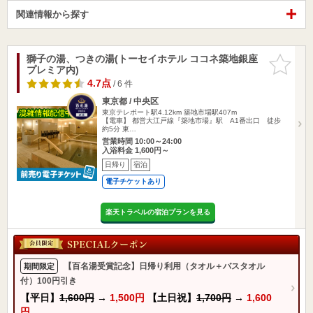
関連情報から探す
獅子の湯、つきの湯(トーセイホテル ココネ築地銀座
お気に入
プレミア内)
りに追加
4.7点
/ 6 件
東京都 / 中央区
東京テレポート駅4.12km
築地市場駅407m
【電車】 都営大江戸線『築地市場』駅 A1番出口 徒歩
約5分 東…
営業時間 10:00～24:00
入浴料金 1,600円～
日帰り
宿泊
電子チケットあり
楽天トラベルの宿泊プランを見る
【百名湯受賞記念】日帰り利用（タオル＋バスタオル
期間限定
付）100円引き
【平日】
1,600円
→
1,500円
【土日祝】
1,700円
→
1,600
円