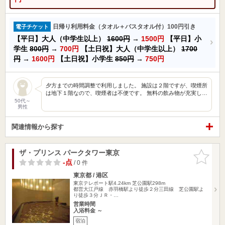
日帰り利用料金（タオル＋バスタオル付）100円引き
電子チケット
【平日】大人（中学生以上）
1600円
→
1500円
【平日】小
学生
800円
→
700円
【土日祝】大人（中学生以上）
1700
円
→
1600円
【土日祝】小学生
850円
→
750円
夕方までの時間調整で利用しました。 施設は２階ですが、喫煙所
は地下１階なので、喫煙者は不便です。 無料の飲み物が充実し…
50代～
男性
関連情報から探す
ザ・プリンス パークタワー東京
お気に入
りに追加
-点
/ 0 件
東京都 / 港区
東京テレポート駅4.24km
芝公園駅298m
都営大江戸線 赤羽橋駅より徒歩２分三田線 芝公園駅よ
り徒歩３分ＪＲ・…
営業時間
入浴料金 ～
宿泊