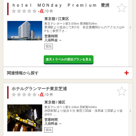
ｈｏｔｅｌ ＭＯＮｄａｙ Ｐｒｅｍｉｕｍ 豊洲
お気に入
りに追加
-点
/ 0 件
東京都 / 江東区
東京テレポート駅3.05km
豊洲駅838m
豊洲駅より徒歩にて約7分 各交通機関からのアクセスはH
Pをご参照下さ…
営業時間
入浴料金 ～
宿泊
楽天トラベルの宿泊プランを見る
関連情報から探す
ホテルグランマーチ東京芝浦
お気に入
りに追加
-点
/ 0 件
東京都 / 港区
東京テレポート駅3.10km
田町駅439m
JR田町駅より徒歩５分 都営三田線・浅草線 三田駅より徒
歩8分 …
営業時間
入浴料金 ～
宿泊