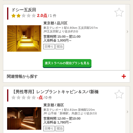
ドシー五反田
お気に入
りに追加
2.0点
/ 1 件
東京都 / 品川区
東京テレポート駅4.80km
五反田駅207m
JR五反田駅より徒歩約3分
営業時間 15:00～翌11:00
入浴料金 1,000円～
日帰り
宿泊
楽天トラベルの宿泊プランを見る
関連情報から探す
【男性専用】レンブラントキャビン＆スパ新橋
お気に入
りに追加
-点
/ 0 件
東京都 / 港区
東京テレポート駅4.81km
新橋駅220m
JR 山手線「新橋駅」烏森口より徒歩2分
営業時間 12:00～翌10:00
入浴料金 1,780円～
日帰り
宿泊