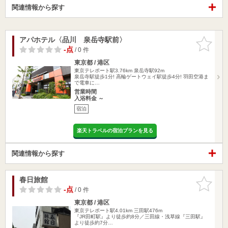
関連情報から探す
アパホテル〈品川 泉岳寺駅前〉
お気に入
りに追加
-点
/ 0 件
東京都 / 港区
東京テレポート駅3.76km
泉岳寺駅92m
泉岳寺駅徒歩1分! 高輪ゲートウェイ駅徒歩4分! 羽田空港ま
で電車に…
営業時間
入浴料金 ～
宿泊
楽天トラベルの宿泊プランを見る
関連情報から探す
春日旅館
お気に入
りに追加
-点
/ 0 件
東京都 / 港区
東京テレポート駅4.01km
三田駅476m
『JR田町駅』より徒歩約8分／三田線・浅草線『三田駅』
より徒歩約7分…