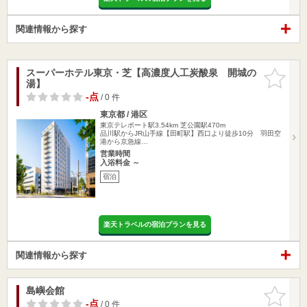
関連情報から探す
スーパーホテル東京・芝【高濃度人工炭酸泉 開城の
お気に入
湯】
りに追加
-点
/ 0 件
東京都 / 港区
東京テレポート駅3.54km
芝公園駅470m
品川駅からJR山手線【田町駅】西口より徒歩10分 羽田空
港から京急線…
営業時間
入浴料金 ～
宿泊
楽天トラベルの宿泊プランを見る
関連情報から探す
島嶼会館
お気に入
りに追加
-点
/ 0 件