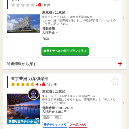
-点
/ 0 件
東京都 / 江東区
東京テレポート駅1.81km
有明駅397m
りんかい線『国際展示場』駅より徒歩約6分／ゆりかもめ
『有明』駅より徒…
営業時間
入浴料金 ～
宿泊
楽天トラベルの宿泊プランを見る
関連情報から探す
東京豊洲 万葉倶楽部
お気に入
りに追加
4.7点
/ 23 件
東京都 / 江東区
東京テレポート駅2.11km
市場前駅215m
※千客万来2階にてゆりかもめ「市場前駅」とペデストリ
アンデッキで連結…
営業時間 0:00～24:00
入浴料金 3,850円～
日帰り
宿泊
電子チケットあり
クーポンあり