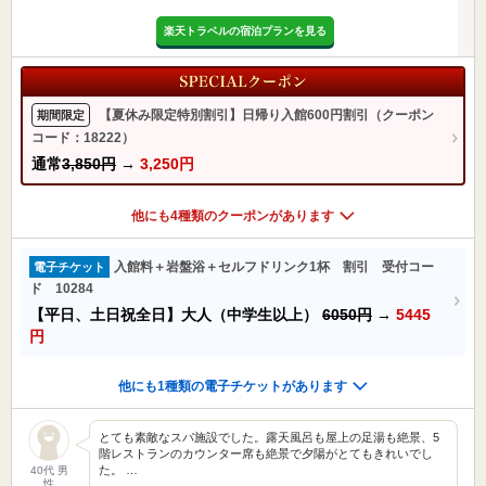
楽天トラベルの宿泊プランを見る
【夏休み限定特別割引】日帰り入館600円割引（クーポン
期間限定
コード：18222）
通常
3,850円
→
3,250円
他にも4種類のクーポンがあります
入館料＋岩盤浴＋セルフドリンク1杯 割引 受付コー
電子チケット
ド 10284
【平日、土日祝全日】大人（中学生以上）
6050円
→
5445
円
他にも1種類の電子チケットがあります
とても素敵なスパ施設でした。露天風呂も屋上の足湯も絶景、5
階レストランのカウンター席も絶景で夕陽がとてもきれいでし
た。 …
40代 男
性