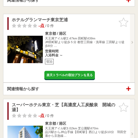
関連情報から探す
ホテルグランマーチ東京芝浦
お気に入
りに追加
-点
/ 0 件
東京都 / 港区
天王洲アイル駅2.47km
田町駅439m
JR田町駅より徒歩５分 都営三田線・浅草線 三田駅より徒
歩8分 …
営業時間
入浴料金 ～
宿泊
楽天トラベルの宿泊プランを見る
関連情報から探す
スーパーホテル東京・芝【高濃度人工炭酸泉 開城の
お気に入
湯】
りに追加
-点
/ 0 件
東京都 / 港区
天王洲アイル駅3.02km
芝公園駅470m
品川駅からJR山手線【田町駅】西口より徒歩10分 羽田空
港から京急線…