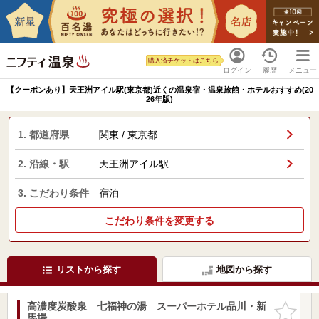
購入済チケットはこちら
ログイン
履歴
メニュー
【クーポンあり】天王洲アイル駅(東京都)近くの温泉宿・温泉旅館・ホテルおすすめ(20
26年版)
1. 都道府県
関東 / 東京都
2. 沿線・駅
天王洲アイル駅
3. こだわり条件
宿泊
こだわり条件を変更する
リストから探す
地図から探す
高濃度炭酸泉 七福神の湯 スーパーホテル品川・新
お気に入
馬場
りに追加