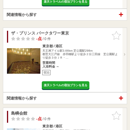
楽天トラベルの宿泊プランを見る
関連情報から探す
ザ・プリンス パークタワー東京
お気に入
りに追加
-点
/ 0 件
東京都 / 港区
天王洲アイル駅3.66km
芝公園駅298m
都営大江戸線 赤羽橋駅より徒歩２分三田線 芝公園駅よ
り徒歩３分ＪＲ・…
営業時間
入浴料金 ～
宿泊
楽天トラベルの宿泊プランを見る
関連情報から探す
島嶼会館
お気に入
りに追加
-点
/ 0 件
東京都 / 港区