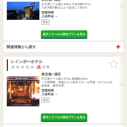
天王洲アイル駅4.66km
六本木駅157m
六本木駅3番出口より徒歩にて約2分
営業時間
入浴料金 ～
宿泊
楽天トラベルの宿泊プランを見る
関連情報から探す
レインボーホテル
お気に入
りに追加
-点
/ 0 件
東京都 / 港区
天王洲アイル駅4.67km
新橋駅246m
ＪＲ新橋駅 鳥森口より徒歩３分／山手線・ゆりかもめ・
銀座線・都営浅草…
営業時間
入浴料金 ～
宿泊
楽天トラベルの宿泊プランを見る