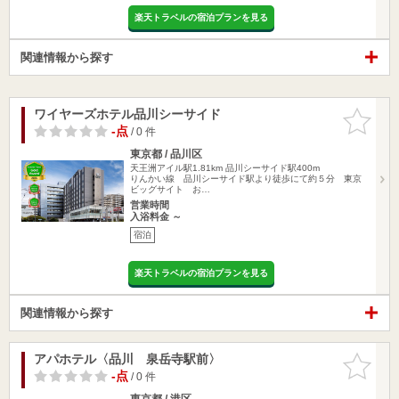
楽天トラベルの宿泊プランを見る
関連情報から探す
ワイヤーズホテル品川シーサイド
お気に入
りに追加
-点
/ 0 件
東京都 / 品川区
天王洲アイル駅1.81km
品川シーサイド駅400m
りんかい線 品川シーサイド駅より徒歩にて約５分 東京
ビッグサイト お…
営業時間
入浴料金 ～
宿泊
楽天トラベルの宿泊プランを見る
関連情報から探す
アパホテル〈品川 泉岳寺駅前〉
お気に入
りに追加
-点
/ 0 件
東京都 / 港区