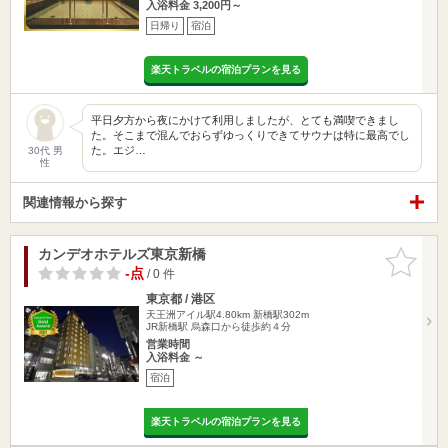
入浴料金 3,200円～
日帰り
宿泊
楽天トラベルの宿泊プランを見る
平日夕方から夜にかけて利用しましたが、とても満喫できまし
た。そこまで混んでおらずゆっくりできてサウナは特に最高でし
た。エジ…
30代 男
性
関連情報から探す
カンデオホテルズ東京新橋
お気に入
りに追加
-点
/ 0 件
東京都 / 港区
天王洲アイル駅4.80km
新橋駅302m
JR新橋駅 烏森口から徒歩約４分
営業時間
入浴料金 ～
宿泊
楽天トラベルの宿泊プランを見る