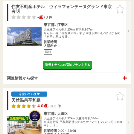
住友不動産ホテル ヴィラフォンテーヌグランド東京
お気に入
有明
りに追加
-点
/ 0 件
東京都 / 江東区
天王洲アイル駅4.25km
有明駅397m
りんかい線『国際展示場』駅より徒歩約6分／ゆりかもめ
『有明』駅より徒…
営業時間
入浴料金 ～
宿泊
楽天トラベルの宿泊プランを見る
関連情報から探す
お気に入
今空いています
りに追加
天然温泉平和島
4.6点
/ 206 件
東京都 / 大田区
天王洲アイル駅4.32km
大森海岸駅584m
京浜急行線 平和島駅徒歩約12分/ワンコインバス3分（100
円）、Ｊ…
営業時間 0:00～24:00