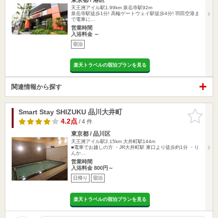
天王洲アイル駅1.99km
泉岳寺駅92m
泉岳寺駅徒歩1分! 高輪ゲートウェイ駅徒歩4分! 羽田空港ま
で電車に…
営業時間
入浴料金 ～
宿泊
楽天トラベルの宿泊プランを見る
関連情報から探す
Smart Stay SHIZUKU 品川大井町
お気に入
りに追加
4.2点
/ 4 件
東京都 / 品川区
天王洲アイル駅2.15km
大井町駅144m
■電車でお越しの方 ・JR大井町駅 東口より徒歩約1分 ・り
んか…
営業時間
入浴料金 800円～
日帰り
宿泊
楽天トラベルの宿泊プランを見る