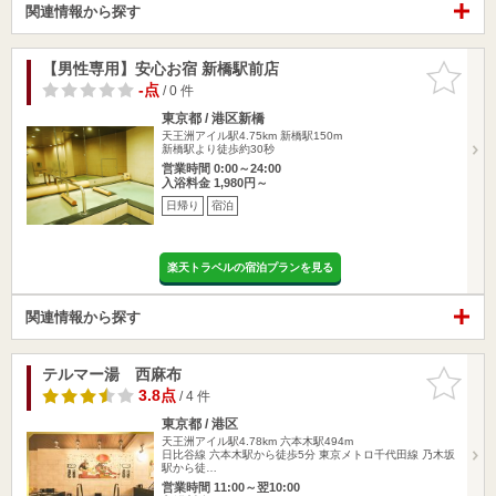
関連情報から探す
【男性専用】安心お宿 新橋駅前店
お気に入
りに追加
-点
/ 0 件
東京都 / 港区新橋
天王洲アイル駅4.75km
新橋駅150m
新橋駅より徒歩約30秒
営業時間 0:00～24:00
入浴料金 1,980円～
日帰り
宿泊
楽天トラベルの宿泊プランを見る
関連情報から探す
テルマー湯 西麻布
お気に入
りに追加
3.8点
/ 4 件
東京都 / 港区
天王洲アイル駅4.78km
六本木駅494m
日比谷線 六本木駅から徒歩5分 東京メトロ千代田線 乃木坂
駅から徒…
営業時間 11:00～翌10:00