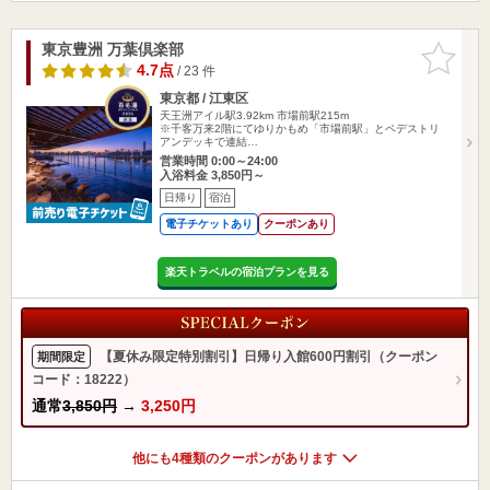
東京豊洲 万葉倶楽部
お気に入
りに追加
4.7点
/ 23 件
東京都 / 江東区
天王洲アイル駅3.92km
市場前駅215m
※千客万来2階にてゆりかもめ「市場前駅」とペデストリ
アンデッキで連結…
営業時間 0:00～24:00
入浴料金 3,850円～
日帰り
宿泊
電子チケットあり
クーポンあり
楽天トラベルの宿泊プランを見る
【夏休み限定特別割引】日帰り入館600円割引（クーポン
期間限定
コード：18222）
通常
3,850円
→
3,250円
他にも4種類のクーポンがあります