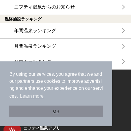
ニフティ温泉からのお知らせ
温浴施設ランキング
年間温泉ランキング
月間温泉ランキング
サウナランキング
By using our services, you agree that we and
ニフティ温泉公式アカウントをフォローして
our
partners
use cookies to improve advertisi
おトク情報やクーポン情報を受け取ろう
ng and enhance your experience on our servi
ces.
Learn more
OK
ニフティ温泉アプリ