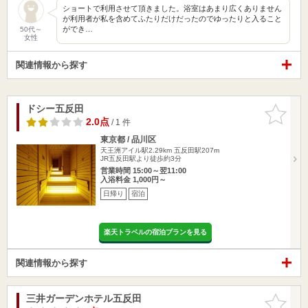
ショートで利用させて頂きました。浴室はあまり広くありません
が利用者が私を含めてふたりだけだったのでゆったりと入ること
ができ…
50代～
女性
関連情報から探す
ドシー五反田
お気に入
りに追加
2.0点
/ 1 件
東京都 / 品川区
天王洲アイル駅2.29km
五反田駅207m
JR五反田駅より徒歩約3分
営業時間 15:00～翌11:00
入浴料金 1,000円～
日帰り
宿泊
楽天トラベルの宿泊プランを見る
関連情報から探す
三井ガーデンホテル五反田
お気に入