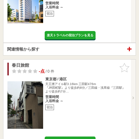
営業時間
入浴料金 ～
宿泊
楽天トラベルの宿泊プランを見る
関連情報から探す
春日旅館
お気に入
りに追加
-点
/ 0 件
東京都 / 港区
天王洲アイル駅3.16km
三田駅476m
『JR田町駅』より徒歩約8分／三田線・浅草線『三田駅』
より徒歩約7分…
営業時間
入浴料金 ～
宿泊