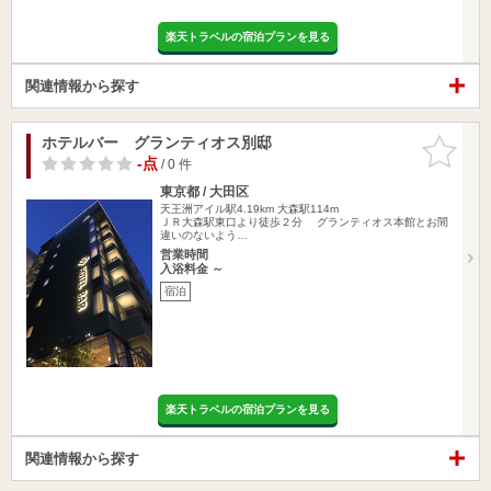
楽天トラベルの宿泊プランを見る
関連情報から探す
ホテルバー グランティオス別邸
お気に入
りに追加
-点
/ 0 件
東京都 / 大田区
天王洲アイル駅4.19km
大森駅114m
ＪＲ大森駅東口より徒歩２分 グランティオス本館とお間
違いのないよう…
営業時間
入浴料金 ～
宿泊
楽天トラベルの宿泊プランを見る
関連情報から探す