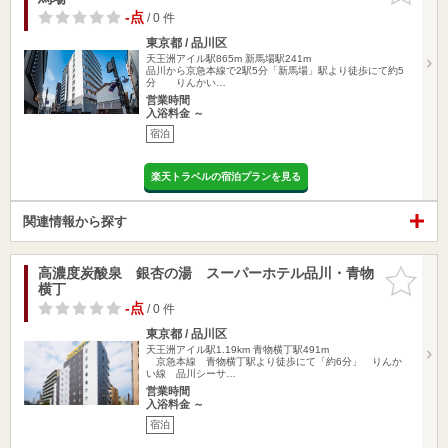
-点
/ 0 件
東京都 / 品川区
天王洲アイル駅865m
新馬場駅241m
品川から京急本線で2駅5分「新馬場」駅より徒歩にて約5
分 りんかい…
営業時間
入浴料金 ～
宿泊
楽天トラベルの宿泊プランを見る
関連情報から探す
高濃度炭酸泉 銀杏の湯 スーパーホテル品川・青物
お気に入
横丁
りに追加
-点
/ 0 件
東京都 / 品川区
天王洲アイル駅1.19km
青物横丁駅491m
京急本線 青物横丁駅より徒歩にて「約6分」 りんか
い線 品川シーサ…
営業時間
入浴料金 ～
宿泊