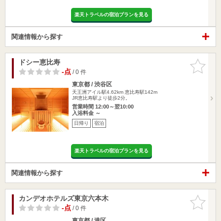
楽天トラベルの宿泊プランを見る
関連情報から探す
ドシー恵比寿
お気に入
りに追加
-点
/ 0 件
東京都 / 渋谷区
天王洲アイル駅4.62km
恵比寿駅142m
JR恵比寿駅より徒歩2分。
営業時間 12:00～翌10:00
入浴料金 ～
日帰り
宿泊
楽天トラベルの宿泊プランを見る
関連情報から探す
カンデオホテルズ東京六本木
お気に入
りに追加
-点
/ 0 件
東京都 / 港区