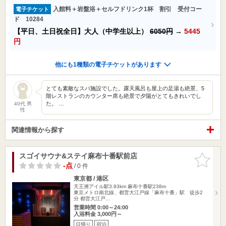
入館料＋岩盤浴＋セルフドリンク1杯 割引 受付コー
電子チケット
ド 10284
【平日、土日祝全日】大人（中学生以上）
6050円
→
5445
円
他にも1種類の電子チケットがあります
とても素敵なスパ施設でした。露天風呂も屋上の足湯も絶景、5
階レストランのカウンター席も絶景で夕陽がとてもきれいでし
た。 …
40代 男
性
関連情報から探す
スゴイサウナ&ステイ麻布十番駅前店
お気に入
りに追加
-点
/ 0 件
東京都 / 港区
天王洲アイル駅3.93km
麻布十番駅238m
東京メトロ南北線、都営大江戸線「麻布十番」駅 徒歩2
分 都営大江戸…
営業時間 0:00～24:00
入浴料金 3,000円～
日帰り
宿泊