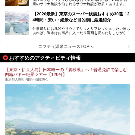
業のサウナ施設や泊まれるサウナ施設が数多くあります。
終電を逃した深夜の利用に限らず、時間を気にしないサウナ
を旅の目的とする「サ旅」や自分へのご褒美のための宿泊な
【2026最新】東京のスーパー銭湯おすすめ30選！2
ど、自分の好きなタイミングで好きなだけサ活ができるのが
4時間・安い・絶景など目的別に厳選紹介
魅力です。
仕事帰りにお風呂やサウナでサッとリフレッシュしたい日も
最近では、男性専用施設だけでなく、カップルや女性に嬉し
あれば、週末はお風呂に入ったり漫画を読んだりしながら一
い個室サウナも増えてきました。
日中ダラダラ過ごしたい日もあると思います。
この記事では、東京都内にある24時間営業のサウナの中か
また、終電を逃してしまい、「このまま朝までゆっくりでき
ら、特におすすめしたい施設14選をご紹介します。
ニフティ温泉ニュースTOPへ
る場所があれば」と探した経験がある人も多いのではないで
宿泊可能な施設もピックアップしているので、ぜひチェック
しょうか。
してみてください。
おすすめのアクティビティ情報
そこで本記事では、東京でおすすめのスーパー銭湯を、目的
別に厳選した30施設からご紹介します。
【東京・伊豆大島】日本唯一の「裏砂漠」へ！普通免許で楽しむ
24時間営業で宿泊できる施設や、1,000円以下で楽しめる安
四輪バギー絶景ツアー【120分】
い施設、デートや休日レジャーにもぴったりなエンタメ要素
が充実した施設など、利用のシーンに合わせて参考にしてく
東京都大島町岡田字助田28-1
ださい。