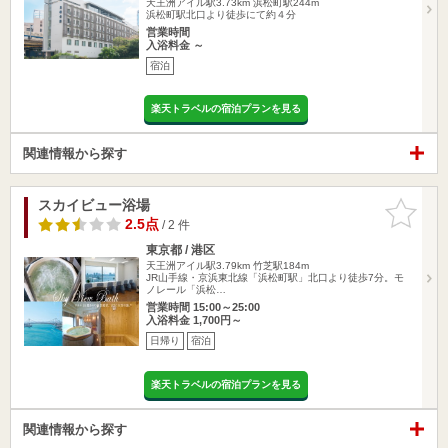
天王洲アイル駅3.73km
浜松町駅244m
浜松町駅北口より徒歩にて約４分
営業時間
入浴料金 ～
宿泊
楽天トラベルの宿泊プランを見る
関連情報から探す
スカイビュー浴場
お気に入
りに追加
2.5点
/ 2 件
東京都 / 港区
天王洲アイル駅3.79km
竹芝駅184m
JR山手線・京浜東北線「浜松町駅」北口より徒歩7分。モ
ノレール「浜松…
営業時間 15:00～25:00
入浴料金 1,700円～
日帰り
宿泊
楽天トラベルの宿泊プランを見る
関連情報から探す