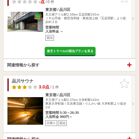
りに追加
-点
/ 0 件
東京都 / 品川区
天王洲アイル駅2.33km
五反田駅191m
ＪＲ山手線・都営浅草線・東急池上線『五反田駅』より徒
歩約３分
営業時間
入浴料金 ～
宿泊
楽天トラベルの宿泊プランを見る
関連情報から探す
品川サウナ
お気に入
りに追加
3.0点
/ 1 件
東京都 / 品川区
天王洲アイル駅2.37km
大井町駅142m
東急大井町線 / 京浜東北線 / りんかい線 大井町駅より徒歩
1分
営業時間 5:30～26:30
入浴料金 980円～
日帰り
宿泊