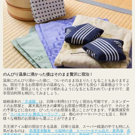
のんびり温泉に浸かった後はそのまま贅沢に宿泊！
温泉にのんびり浸かった後に、ついそのまま泊まりたくなることもありますよ
ね。宿泊できるお部屋付きの温泉なら、そんな時でも安心！温泉後はリラック
ス効果で、普段よりもぐっすり眠れるようになるとも言われていますので、是
非宿泊利用も検討してみましょう。
箱根湯本の
「天成園」
は、日帰り利用だけでなく宿泊も可能です。スタンダー
ドのお部屋と、露天風呂付きの豪華なお部屋が用意されているので、そのとき
の予算などに合わせ、ぴったりのお部屋を選ぶことができます。千葉県浦安市
の「
スパ＆ホテル 舞浜ユーラシア」
は、都心やテーマパークにも近く、和洋
様々な種類のお部屋から選ぶことができます。
天王洲アイル駅の宿泊できる温泉、日帰り温泉、スーパー銭湯の中でも特に人
気があるのは、
高濃度炭酸泉 七福神の湯 スーパーホテル品川・新馬場
、
高
濃度炭酸泉 銀杏の湯 スーパーホテル品川・青物横丁
、
ワイヤーズホテル品