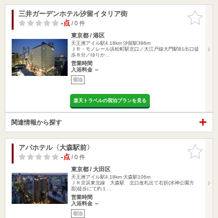
三井ガーデンホテル汐留イタリア街
お気に入
りに追加
-点
/ 0 件
東京都 / 港区
天王洲アイル駅4.18km
汐留駅396m
ＪＲ・モノレール浜松町駅北口／大江戸線大門駅B1出口徒
歩８分／ゆりか…
営業時間
入浴料金 ～
宿泊
楽天トラベルの宿泊プランを見る
関連情報から探す
アパホテル〈大森駅前〉
お気に入
りに追加
-点
/ 0 件
東京都 / 大田区
天王洲アイル駅4.18km
大森駅106m
ＪＲ京浜東北線 大森駅 北口改札出て右折(水神公園方
面)徒歩にて約１…
営業時間
入浴料金 ～
宿泊