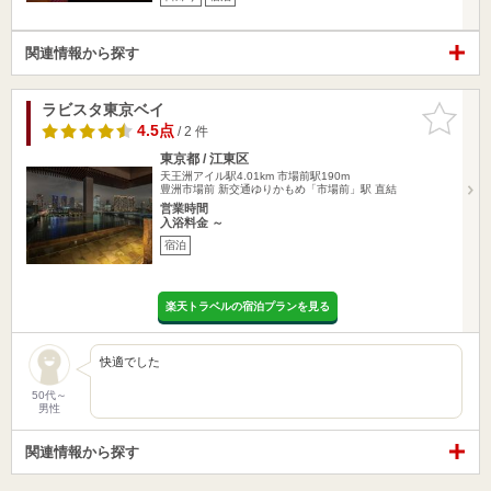
関連情報から探す
ラビスタ東京ベイ
お気に入
りに追加
4.5点
/ 2 件
東京都 / 江東区
天王洲アイル駅4.01km
市場前駅190m
豊洲市場前 新交通ゆりかもめ「市場前」駅 直結
営業時間
入浴料金 ～
宿泊
楽天トラベルの宿泊プランを見る
快適でした
50代～
男性
関連情報から探す