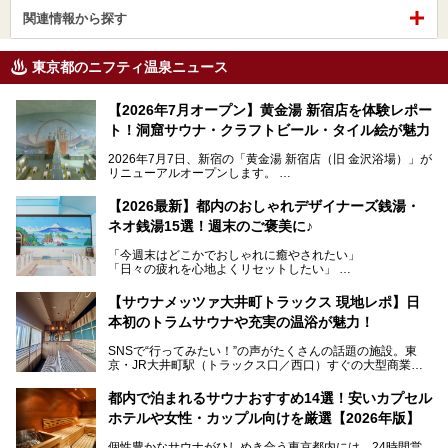
関連情報から探す
東京都のニフティ温泉ニュース
【2026年7月オープン】黄金湯 新宿店を体験レポー
ト！洞窟サウナ・クラフトビール・タイル絵が魅力
2026年7月7日、新宿の「黄金湯 新宿店（旧 金沢浴場）」が
リニューアルオープンします。
レトロでノスタルジックなタイル絵はそのまま、昔からここ
【2026最新】都内のおしゃれデザイナーズ銭湯・
を知る地元の人にも、新しく足を運んでくれる人にも愛され
ネオ銭湯15選！週末のご褒美に♪
る、今の時代の"銭湯"として生まれ変わりました。洞窟のよ
うなユニークなサウナ、自家醸造のクラフトビールが飲める
「今週末はどこかでおしゃれに癒やされたい」
ビアバーなど、新しく登場したスポットも併せて紹介しま
「日々の疲れを心地よくリセットしたい」
す。充実した設備があるのに、基本の入浴料が銭湯価格の5
──そんなときにおすすめなのが、今、都内で大きなブーム
50円というのも嬉しすぎます！
となっている新しいスタイルの銭湯です。
【サウナメッツァ大井町トラックス 現地レポ】日
本初のトラムサウナや充実の温浴が魅力！
最近、SNSやメディアで「デザイナーズ銭湯」や「ネオ銭
湯」という言葉をよく耳にしませんか？
SNSで“行ってみたい！”の声がたくさんの話題の施設。東
京・JR大井町駅（トラックス口／西口）すぐの大型商業施
本記事では、そもそもこれらがどんな銭湯なのか、その気に
設・大井町 トラックスに、2026年3月28日、「サウナメッ
なる違いを分かりやすく解説！さらに、都内で絶対に外せな
ツァ大井町トラックス」がニューオープン。施設の様子をレ
いおしゃれな名店15選を、おすすめの順番で一挙にご紹介
都内で泊まれるサウナおすすめ14選！安いカプセル
ポ―トします。
します。
ホテルや女性・カップル向けを厳選【2026年版】
個性豊かなサウナがひしめき合う東京都内には、24時間営