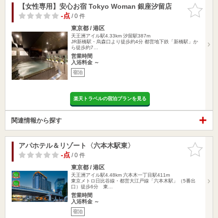
【女性専用】安心お宿 Tokyo Woman 銀座汐留店
お気に入
りに追加
-点
/ 0 件
東京都 / 港区
天王洲アイル駅4.33km
汐留駅387m
JR新橋駅・烏森口より徒歩約4分 都営地下鉄「新橋駅」か
ら徒歩約7…
営業時間
入浴料金 ～
宿泊
楽天トラベルの宿泊プランを見る
関連情報から探す
アパホテル＆リゾート〈六本木駅東〉
お気に入
りに追加
-点
/ 0 件
東京都 / 港区
天王洲アイル駅4.48km
六本木一丁目駅411m
東京メトロ日比谷線・都営大江戸線「六本木駅」（5番出
口）徒歩6分 東…
営業時間
入浴料金 ～
宿泊