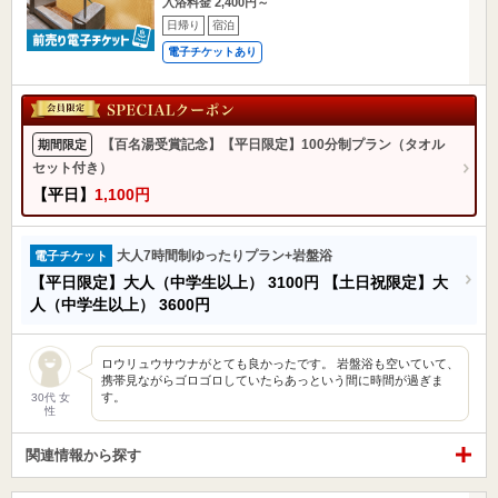
入浴料金 2,400円～
日帰り
宿泊
電子チケットあり
【百名湯受賞記念】【平日限定】100分制プラン（タオル
期間限定
セット付き）
【平日】
1,100円
大人7時間制ゆったりプラン+岩盤浴
電子チケット
【平日限定】大人（中学生以上）
3100円
【土日祝限定】大
人（中学生以上）
3600円
ロウリュウサウナがとても良かったです。 岩盤浴も空いていて、
携帯見ながらゴロゴロしていたらあっという間に時間が過ぎま
す。
30代 女
性
関連情報から探す