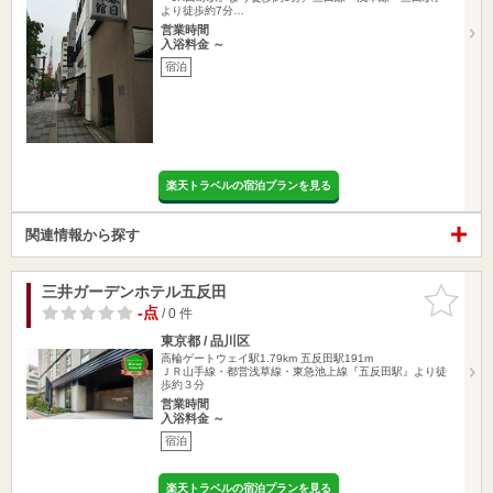
より徒歩約7分…
営業時間
入浴料金 ～
宿泊
楽天トラベルの宿泊プランを見る
関連情報から探す
三井ガーデンホテル五反田
お気に入
りに追加
-点
/ 0 件
東京都 / 品川区
高輪ゲートウェイ駅1.79km
五反田駅191m
ＪＲ山手線・都営浅草線・東急池上線『五反田駅』より徒
歩約３分
営業時間
入浴料金 ～
宿泊
楽天トラベルの宿泊プランを見る