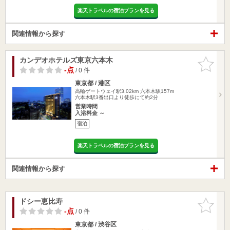
楽天トラベルの宿泊プランを見る
関連情報から探す
カンデオホテルズ東京六本木
お気に入
りに追加
-点
/ 0 件
東京都 / 港区
高輪ゲートウェイ駅3.02km
六本木駅157m
六本木駅3番出口より徒歩にて約2分
営業時間
入浴料金 ～
宿泊
楽天トラベルの宿泊プランを見る
関連情報から探す
ドシー恵比寿
お気に入
りに追加
-点
/ 0 件
東京都 / 渋谷区