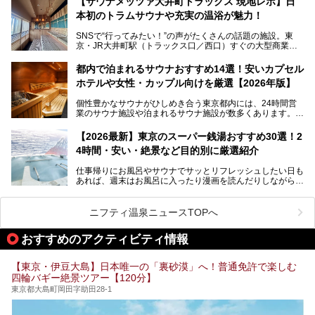
【サウナメッツァ大井町トラックス 現地レポ】日
本初のトラムサウナや充実の温浴が魅力！
最近、SNSやメディアで「デザイナーズ銭湯」や「ネオ銭
湯」という言葉をよく耳にしませんか？
SNSで“行ってみたい！”の声がたくさんの話題の施設。東
京・JR大井町駅（トラックス口／西口）すぐの大型商業施
本記事では、そもそもこれらがどんな銭湯なのか、その気に
設・大井町 トラックスに、2026年3月28日、「サウナメッ
なる違いを分かりやすく解説！さらに、都内で絶対に外せな
ツァ大井町トラックス」がニューオープン。施設の様子をレ
いおしゃれな名店15選を、おすすめの順番で一挙にご紹介
都内で泊まれるサウナおすすめ14選！安いカプセル
ポ―トします。
します。
ホテルや女性・カップル向けを厳選【2026年版】
個性豊かなサウナがひしめき合う東京都内には、24時間営
業のサウナ施設や泊まれるサウナ施設が数多くあります。
終電を逃した深夜の利用に限らず、時間を気にしないサウナ
を旅の目的とする「サ旅」や自分へのご褒美のための宿泊な
【2026最新】東京のスーパー銭湯おすすめ30選！2
ど、自分の好きなタイミングで好きなだけサ活ができるのが
4時間・安い・絶景など目的別に厳選紹介
魅力です。
仕事帰りにお風呂やサウナでサッとリフレッシュしたい日も
最近では、男性専用施設だけでなく、カップルや女性に嬉し
あれば、週末はお風呂に入ったり漫画を読んだりしながら一
い個室サウナも増えてきました。
日中ダラダラ過ごしたい日もあると思います。
この記事では、東京都内にある24時間営業のサウナの中か
また、終電を逃してしまい、「このまま朝までゆっくりでき
ら、特におすすめしたい施設14選をご紹介します。
ニフティ温泉ニュースTOPへ
る場所があれば」と探した経験がある人も多いのではないで
宿泊可能な施設もピックアップしているので、ぜひチェック
しょうか。
してみてください。
おすすめのアクティビティ情報
そこで本記事では、東京でおすすめのスーパー銭湯を、目的
別に厳選した30施設からご紹介します。
【東京・伊豆大島】日本唯一の「裏砂漠」へ！普通免許で楽しむ
24時間営業で宿泊できる施設や、1,000円以下で楽しめる安
四輪バギー絶景ツアー【120分】
い施設、デートや休日レジャーにもぴったりなエンタメ要素
が充実した施設など、利用のシーンに合わせて参考にしてく
東京都大島町岡田字助田28-1
ださい。