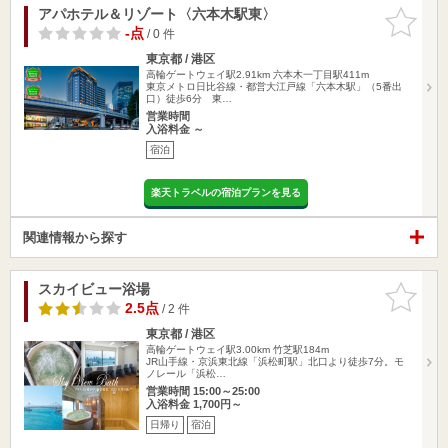
アパホテル＆リゾート〈六本木駅東〉
お気に入
りに追加
-点
/ 0 件
東京都 / 港区
高輪ゲートウェイ駅2.91km
六本木一丁目駅411m
東京メトロ日比谷線・都営大江戸線「六本木駅」（5番出
口）徒歩6分 東…
営業時間
入浴料金 ～
宿泊
楽天トラベルの宿泊プランを見る
関連情報から探す
スカイビュー浴場
お気に入
りに追加
2.5点
/ 2 件
東京都 / 港区
高輪ゲートウェイ駅3.00km
竹芝駅184m
JR山手線・京浜東北線「浜松町駅」北口より徒歩7分。モ
ノレール「浜松…
営業時間 15:00～25:00
入浴料金 1,700円～
日帰り
宿泊