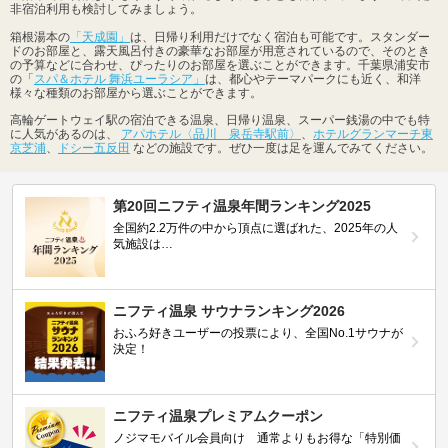
非宿泊利用も検討してみましょう。
箱根湯本の
「天成園」
は、日帰り利用だけでなく宿泊も可能です。スタンダー
ドのお部屋と、露天風呂付きの豪華なお部屋が用意されているので、そのとき
の予算などに合わせ、ぴったりのお部屋を選ぶことができます。千葉県浦安市
の「
スパ＆ホテル 舞浜ユーラシア」
は、都心やテーマパークにも近く、和洋
様々な種類のお部屋から選ぶことができます。
高輪ゲートウェイ駅の宿泊できる温泉、日帰り温泉、スーパー銭湯の中でも特
に人気があるのは、
アパホテル〈品川 泉岳寺駅前〉
、
ホテルグランマーチ東
京芝浦
、
ドシー五反田
などの施設です。ぜひ一度は足を運んでみてください。
第20回ニフティ温泉年間ランキング2025
全国約2.2万件の中から頂点に選ばれた、2025年の人
気施設は…
ニフティ温泉 サウナランキング2026
おふろ好きユーザーの投票により、全国No.1サウナが
決定！
ニフティ温泉プレミアムクーポン
ノジマモバイル会員向け 通常よりもお得な「特別価