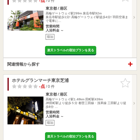
-点
/ 0 件
東京都 / 港区
高輪ゲートウェイ駅299m
泉岳寺駅92m
泉岳寺駅徒歩1分! 高輪ゲートウェイ駅徒歩4分! 羽田空港ま
で電車に…
営業時間
入浴料金 ～
宿泊
楽天トラベルの宿泊プランを見る
関連情報から探す
ホテルグランマーチ東京芝浦
お気に入
りに追加
-点
/ 0 件
東京都 / 港区
高輪ゲートウェイ駅1.48km
田町駅439m
JR田町駅より徒歩５分 都営三田線・浅草線 三田駅より徒
歩8分 …
営業時間
入浴料金 ～
宿泊
楽天トラベルの宿泊プランを見る