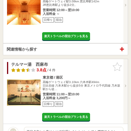
高輪ゲートウェイ駅3.08km
恵比寿駅142m
JR恵比寿駅より徒歩2分。
営業時間 12:00～翌10:00
入浴料金 ～
日帰り
宿泊
楽天トラベルの宿泊プランを見る
関連情報から探す
テルマー湯 西麻布
お気に入
りに追加
3.8点
/ 4 件
東京都 / 港区
高輪ゲートウェイ駅3.10km
六本木駅494m
日比谷線 六本木駅から徒歩5分 東京メトロ千代田線 乃木坂
駅から徒…
営業時間 11:00～翌10:00
入浴料金 3,200円～
日帰り
宿泊
楽天トラベルの宿泊プランを見る