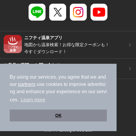
ニフティ温泉アプリ
地図から温泉検索！お得な限定クーポンも！
今すぐダウンロード！
ご意見ご要望 ・お問い合わせ
施設データの新規追加や修正依頼もこちらから
By using our services, you agree that we and
our
partners
use cookies to improve advertisi
スマートフォン
/
PC
ng and enhance your experience on our servi
加盟店募集（資料請求）
広告出稿のご案内
ces.
Learn more
利用規約
ライフスタイルMEMBERS+規約
特定商取引法に基づく表記
ヘルプ
採用情報
OK
運営会社
個人情報保護ポリシー
©NIFTY Lifestyle Co., Ltd.