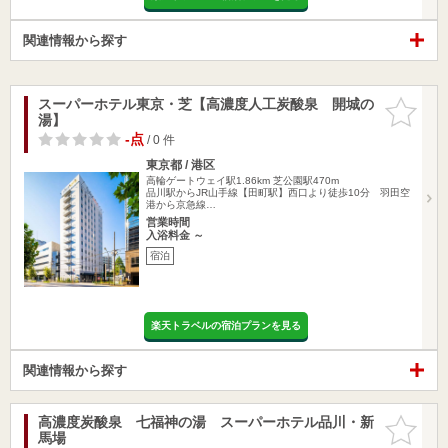
関連情報から探す
スーパーホテル東京・芝【高濃度人工炭酸泉 開城の
お気に入
湯】
りに追加
-点
/ 0 件
東京都 / 港区
高輪ゲートウェイ駅1.86km
芝公園駅470m
品川駅からJR山手線【田町駅】西口より徒歩10分 羽田空
港から京急線…
営業時間
入浴料金 ～
宿泊
楽天トラベルの宿泊プランを見る
関連情報から探す
高濃度炭酸泉 七福神の湯 スーパーホテル品川・新
お気に入
馬場
りに追加