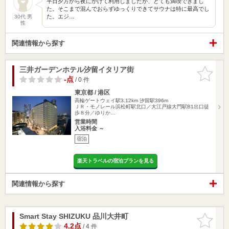
平日夕方から夜にかけて利用しましたが、とても満喫できまし
た。そこまで混んでおらずゆっくりできてサウナは特に最高でし
た。エジ…
30代 男
性
関連情報から探す
三井ガーデンホテル汐留イタリア街
お気に入
りに追加
-点
/ 0 件
東京都 / 港区
高輪ゲートウェイ駅3.12km
汐留駅396m
ＪＲ・モノレール浜松町駅北口／大江戸線大門駅B1出口徒
歩８分／ゆりか…
営業時間
入浴料金 ～
宿泊
楽天トラベルの宿泊プランを見る
関連情報から探す
Smart Stay SHIZUKU 品川大井町
お気に入
りに追加
4.2点
/ 4 件