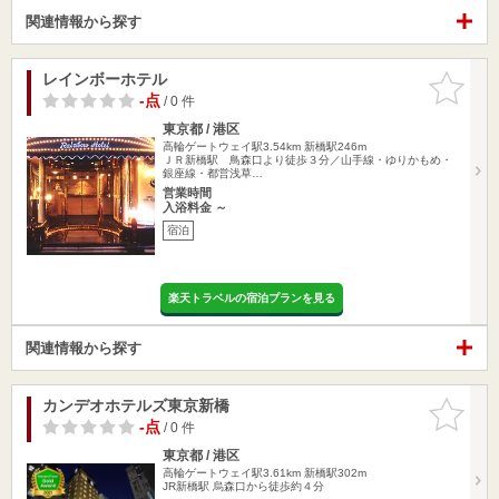
関連情報から探す
レインボーホテル
お気に入
りに追加
-点
/ 0 件
東京都 / 港区
高輪ゲートウェイ駅3.54km
新橋駅246m
ＪＲ新橋駅 鳥森口より徒歩３分／山手線・ゆりかもめ・
銀座線・都営浅草…
営業時間
入浴料金 ～
宿泊
楽天トラベルの宿泊プランを見る
関連情報から探す
カンデオホテルズ東京新橋
お気に入
りに追加
-点
/ 0 件
東京都 / 港区
高輪ゲートウェイ駅3.61km
新橋駅302m
JR新橋駅 烏森口から徒歩約４分