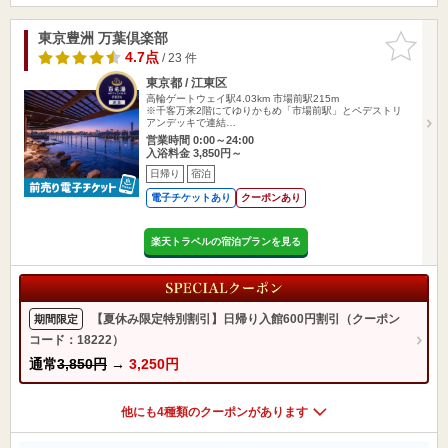
東京豊洲 万葉倶楽部
お気に入
りに追加
4.7点
/ 23 件
東京都 / 江東区
高輪ゲートウェイ駅4.03km
市場前駅215m
※千客万来2階にてゆりかもめ「市場前駅」とペデストリ
アンデッキで連結…
営業時間 0:00～24:00
入浴料金 3,850円～
日帰り
宿泊
電子チケットあり
クーポンあり
楽天トラベルの宿泊プランを見る
【夏休み限定特別割引】日帰り入館600円割引（クーポン
期間限定
コード：18222）
通常
3,850円
→
3,250円
他にも4種類のクーポンがあります