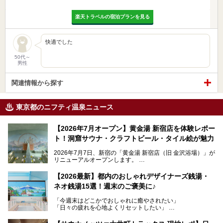
楽天トラベルの宿泊プランを見る
快適でした
50代～
男性
関連情報から探す
東京都のニフティ温泉ニュース
【2026年7月オープン】黄金湯 新宿店を体験レポー
ト！洞窟サウナ・クラフトビール・タイル絵が魅力
2026年7月7日、新宿の「黄金湯 新宿店（旧 金沢浴場）」が
リニューアルオープンします。
レトロでノスタルジックなタイル絵はそのまま、昔からここ
【2026最新】都内のおしゃれデザイナーズ銭湯・
を知る地元の人にも、新しく足を運んでくれる人にも愛され
ネオ銭湯15選！週末のご褒美に♪
る、今の時代の"銭湯"として生まれ変わりました。洞窟のよ
うなユニークなサウナ、自家醸造のクラフトビールが飲める
「今週末はどこかでおしゃれに癒やされたい」
ビアバーなど、新しく登場したスポットも併せて紹介しま
「日々の疲れを心地よくリセットしたい」
す。充実した設備があるのに、基本の入浴料が銭湯価格の5
──そんなときにおすすめなのが、今、都内で大きなブーム
50円というのも嬉しすぎます！
となっている新しいスタイルの銭湯です。