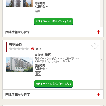
営業時間
入浴料金 ～
宿泊
楽天トラベルの宿泊プランを見る
関連情報から探す
島嶼会館
お気に入
りに追加
-点
/ 0 件
東京都 / 港区
高輪ゲートウェイ駅2.82km
浜松町駅244m
浜松町駅北口より徒歩にて約４分
営業時間
入浴料金 ～
宿泊
楽天トラベルの宿泊プランを見る
関連情報から探す