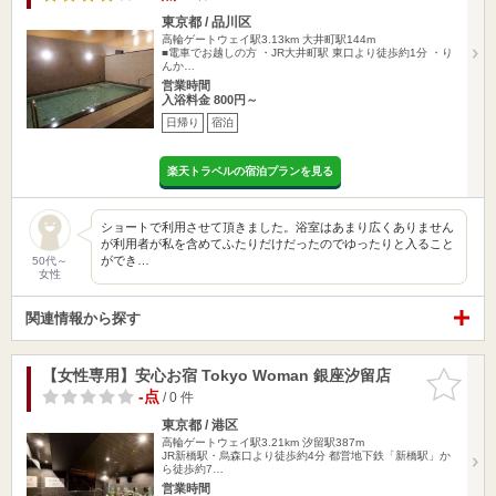
東京都 / 品川区
高輪ゲートウェイ駅3.13km
大井町駅144m
■電車でお越しの方 ・JR大井町駅 東口より徒歩約1分 ・り
んか…
営業時間
入浴料金 800円～
日帰り
宿泊
楽天トラベルの宿泊プランを見る
ショートで利用させて頂きました。浴室はあまり広くありません
が利用者が私を含めてふたりだけだったのでゆったりと入ること
ができ…
50代～
女性
関連情報から探す
【女性専用】安心お宿 Tokyo Woman 銀座汐留店
お気に入
りに追加
-点
/ 0 件
東京都 / 港区
高輪ゲートウェイ駅3.21km
汐留駅387m
JR新橋駅・烏森口より徒歩約4分 都営地下鉄「新橋駅」か
ら徒歩約7…
営業時間