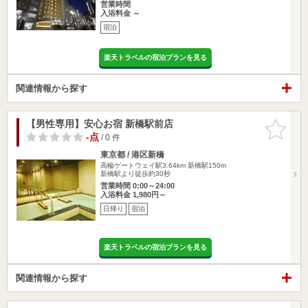
営業時間
入浴料金 ～
宿泊
楽天トラベルの宿泊プランを見る
関連情報から探す
【男性専用】安心お宿 新橋駅前店
お気に入
りに追加
-点
/ 0 件
東京都 / 港区新橋
高輪ゲートウェイ駅3.64km
新橋駅150m
新橋駅より徒歩約30秒
営業時間 0:00～24:00
入浴料金 1,980円～
日帰り
宿泊
楽天トラベルの宿泊プランを見る
関連情報から探す