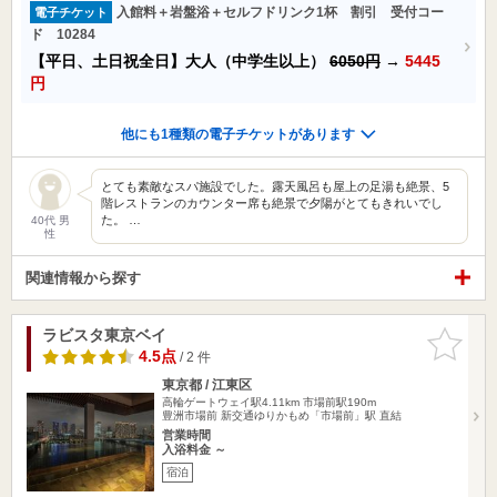
入館料＋岩盤浴＋セルフドリンク1杯 割引 受付コー
電子チケット
ド 10284
【平日、土日祝全日】大人（中学生以上）
6050円
→
5445
円
他にも1種類の電子チケットがあります
とても素敵なスパ施設でした。露天風呂も屋上の足湯も絶景、5
階レストランのカウンター席も絶景で夕陽がとてもきれいでし
た。 …
40代 男
性
関連情報から探す
ラビスタ東京ベイ
お気に入
りに追加
4.5点
/ 2 件
東京都 / 江東区
高輪ゲートウェイ駅4.11km
市場前駅190m
豊洲市場前 新交通ゆりかもめ「市場前」駅 直結
営業時間
入浴料金 ～
宿泊