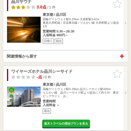
品川サウナ
お気に入
りに追加
3.0点
/ 1 件
東京都 / 品川区
高輪ゲートウェイ駅3.25km
大井町駅142m
東急大井町線 / 京浜東北線 / りんかい線 大井町駅より徒歩
1分
営業時間 5:30～26:30
入浴料金 980円～
日帰り
宿泊
関連情報から探す
ワイヤーズホテル品川シーサイド
お気に入
りに追加
-点
/ 0 件
東京都 / 品川区
高輪ゲートウェイ駅3.28km
品川シーサイド駅400m
りんかい線 品川シーサイド駅より徒歩にて約５分 東京
ビッグサイト お…
営業時間
入浴料金 ～
宿泊
楽天トラベルの宿泊プランを見る