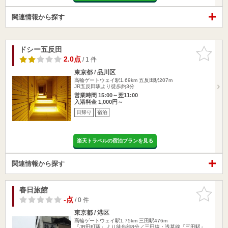
関連情報から探す
ドシー五反田
お気に入
りに追加
2.0点
/ 1 件
東京都 / 品川区
高輪ゲートウェイ駅1.69km
五反田駅207m
JR五反田駅より徒歩約3分
営業時間 15:00～翌11:00
入浴料金 1,000円～
日帰り
宿泊
楽天トラベルの宿泊プランを見る
関連情報から探す
春日旅館
お気に入
りに追加
-点
/ 0 件
東京都 / 港区
高輪ゲートウェイ駅1.75km
三田駅476m
『JR田町駅』より徒歩約8分／三田線・浅草線『三田駅』