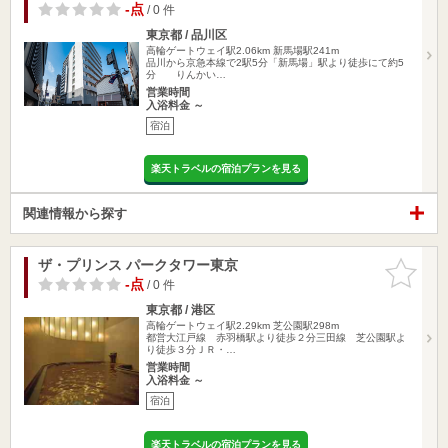
-点
/ 0 件
東京都 / 品川区
高輪ゲートウェイ駅2.06km
新馬場駅241m
品川から京急本線で2駅5分「新馬場」駅より徒歩にて約5
分 りんかい…
営業時間
入浴料金 ～
宿泊
楽天トラベルの宿泊プランを見る
関連情報から探す
ザ・プリンス パークタワー東京
お気に入
りに追加
-点
/ 0 件
東京都 / 港区
高輪ゲートウェイ駅2.29km
芝公園駅298m
都営大江戸線 赤羽橋駅より徒歩２分三田線 芝公園駅よ
り徒歩３分ＪＲ・…
営業時間
入浴料金 ～
宿泊
楽天トラベルの宿泊プランを見る