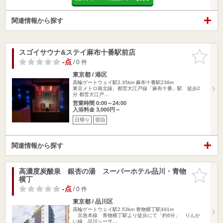
関連情報から探す
スゴイサウナ&ステイ麻布十番駅前店
お気に入
りに追加
-点
/ 0 件
東京都 / 港区
高輪ゲートウェイ駅2.35km
麻布十番駅238m
東京メトロ南北線、都営大江戸線「麻布十番」駅 徒歩2
分 都営大江戸…
営業時間 0:00～24:00
入浴料金 3,000円～
日帰り
宿泊
関連情報から探す
高濃度炭酸泉 銀杏の湯 スーパーホテル品川・青物
お気に入
横丁
りに追加
-点
/ 0 件
東京都 / 品川区
高輪ゲートウェイ駅2.53km
青物横丁駅491m
京急本線 青物横丁駅より徒歩にて「約6分」 りんか
い線 品川シーサ…