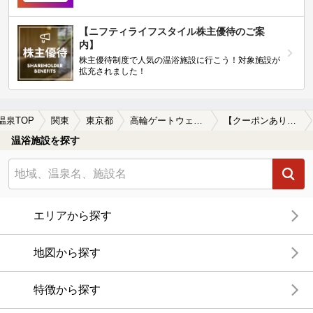
【ニフティライフスタイル株主優待のご案
内】
株主優待制度で人気の温浴施設に行こう！対象施設が
拡充されました！
温泉TOP
関東
東京都
高輪ゲートウェイ駅
【クーポンあり】高輪ゲートウェイ駅近くの温泉宿・温泉旅館・ホテルおすすめ(2026年版)
温浴施設を探す
エリアから探す
地図から探す
特徴から探す