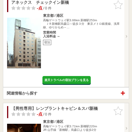
アネックス チェックイン新橋
お気に入
りに追加
-点
/ 0 件
東京都 / 港区
高輪ゲートウェイ駅3.66km
新橋駅253m
ＪＲ新橋駅烏森口～徒歩３分 東京メトロ銀座線、浅草
線、ゆりかもめ～…
営業時間
入浴料金 ～
宿泊
楽天トラベルの宿泊プランを見る
関連情報から探す
【男性専用】レンブラントキャビン＆スパ新橋
お気に入
りに追加
-点
/ 0 件
東京都 / 港区
高輪ゲートウェイ駅3.71km
新橋駅220m
JR 山手線「新橋駅」烏森口より徒歩2分