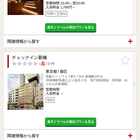
営業時間 12:00～翌10:00
入浴料金 1,780円～
日帰り
宿泊
楽天トラベルの宿泊プランを見る
関連情報から探す
チェックイン新橋
お気に入
りに追加
-点
/ 0 件
東京都 / 港区
高輪ゲートウェイ駅3.71km
新橋駅187m
JR新橋駅鳥森口より徒歩２分 地下鉄銀座線・浅草線・ゆ
りかもめ新橋駅…
営業時間
入浴料金 ～
宿泊
楽天トラベルの宿泊プランを見る
関連情報から探す