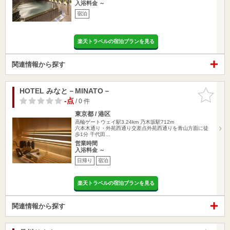
入浴料金 ～
宿泊
楽天トラベルの宿泊プランを見る
関連情報から探す
HOTEL みなと－MINATO－
お気に入
りに追加
-点
/ 0 件
東京都 / 港区
高輪ゲートウェイ駅3.24km
乃木坂駅712m
六本木通り・外苑西通り交差点外苑西通りを青山方面に徒
歩1分 千代田…
営業時間
入浴料金 ～
日帰り
宿泊
楽天トラベルの宿泊プランを見る
関連情報から探す