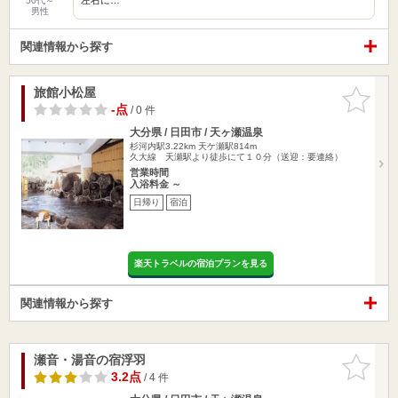
50代～
男性
関連情報から探す
旅館小松屋
お気に入
りに追加
-点
/ 0 件
大分県 / 日田市 / 天ヶ瀬温泉
杉河内駅3.22km
天ケ瀬駅814m
久大線 天瀬駅より徒歩にて１０分（送迎：要連絡）
営業時間
入浴料金 ～
日帰り
宿泊
楽天トラベルの宿泊プランを見る
関連情報から探す
瀬音・湯音の宿浮羽
お気に入
りに追加
3.2点
/ 4 件