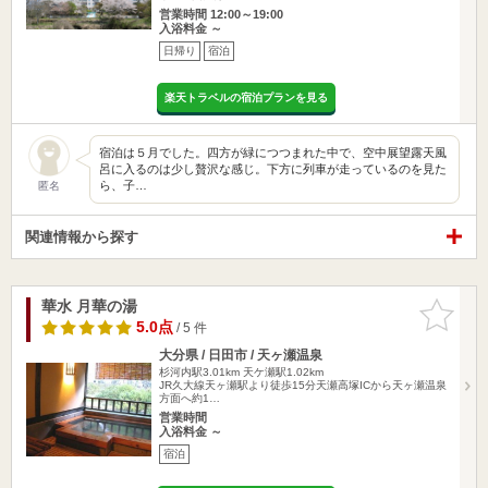
営業時間 12:00～19:00
入浴料金 ～
日帰り
宿泊
楽天トラベルの宿泊プランを見る
宿泊は５月でした。四方が緑につつまれた中で、空中展望露天風
呂に入るのは少し贅沢な感じ。下方に列車が走っているのを見た
ら、子…
匿名
関連情報から探す
華水 月華の湯
お気に入
りに追加
5.0点
/ 5 件
大分県 / 日田市 / 天ヶ瀬温泉
杉河内駅3.01km
天ケ瀬駅1.02km
JR久大線天ヶ瀬駅より徒歩15分天瀬高塚ICから天ヶ瀬温泉
方面へ約1…
営業時間
入浴料金 ～
宿泊