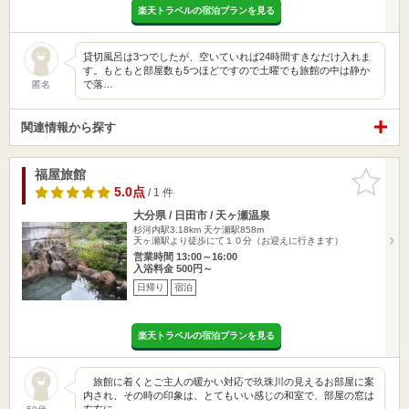
楽天トラベルの宿泊プランを見る
貸切風呂は3つでしたが、空いていれば24時間すきなだけ入れま
す。もともと部屋数も5つほどですので土曜でも旅館の中は静か
で落…
匿名
関連情報から探す
福屋旅館
お気に入
りに追加
5.0点
/ 1 件
大分県 / 日田市 / 天ヶ瀬温泉
杉河内駅3.18km
天ケ瀬駅858m
天ヶ瀬駅より徒歩にて１０分（お迎えに行きます）
営業時間 13:00～16:00
入浴料金 500円～
日帰り
宿泊
楽天トラベルの宿泊プランを見る
旅館に着くとご主人の暖かい対応で玖珠川の見えるお部屋に案
内され、その時の印象は、とてもいい感じの和室で、部屋の窓は
左右に…