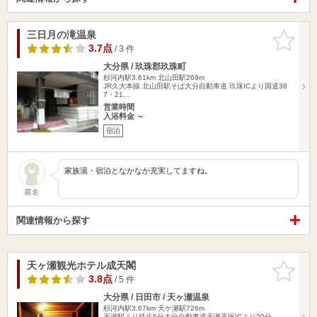
三日月の滝温泉
お気に入
りに追加
3.7点
/ 3 件
大分県 / 玖珠郡玖珠町
杉河内駅3.61km
北山田駅269m
JR久大本線 北山田駅そば大分自動車道 玖珠ICより国道38
7・21…
営業時間
入浴料金 ～
宿泊
家族湯・宿泊となかなか充実してますね。
匿名
関連情報から探す
天ヶ瀬観光ホテル成天閣
お気に入
りに追加
3.8点
/ 5 件
大分県 / 日田市 / 天ヶ瀬温泉
杉河内駅3.67km
天ケ瀬駅726m
天瀬駅より徒歩5分大分自動車道天瀬高塚ICより20分