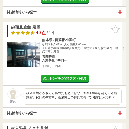
関連情報から探す
純和風旅館 泉屋
お気に入
りに追加
4.8点
/ 4 件
熊本県 / 阿蘇郡小国町
杉河内駅9.47km
天ケ瀬駅8.03km
ＪＲ豊肥本線 阿蘇駅より産交バス杖立温泉行きで60分、終
点下車大分自…
営業時間
入浴料金 800円～
日帰り
宿泊
楽天トラベルの宿泊プランを見る
杖立川架かるさくら橋のたもとに佇む、創業130年を超える老舗
旅館。祝日の午前中、温泉博士の特典でﾀﾀﾞで(通常は入浴料50…
匿名
関連情報から探す
杖立温泉 くきた別館
お気に入