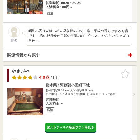
営業時間 19:30～20:30
入浴料金 500円～
宿泊
昭和の香りが強い杖立温泉郷の中で、唯一平成の香りがするお宿
です。 赤い野点傘が目印の玄関の前に立つと、やさしいジャズの
音色…
匿名
関連情報から探す
やまがや
お気に入
りに追加
4.0点
/ 1 件
熊本県 / 阿蘇郡小国町下城
杉河内駅9.51km
天ケ瀬駅8.03km
日田駅よりバス４０分日田ICより国道２１２号経由
営業時間
入浴料金 ～
宿泊
楽天トラベルの宿泊プランを見る