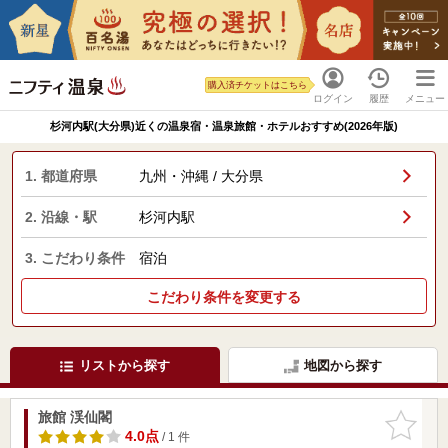
購入済チケットはこちら
ログイン
履歴
メニュー
杉河内駅(大分県)近くの温泉宿・温泉旅館・ホテルおすすめ(2026年版)
1. 都道府県
九州・沖縄 / 大分県
2. 沿線・駅
杉河内駅
3. こだわり条件
宿泊
こだわり条件を変更する
リストから探す
地図から探す
旅館 渓仙閣
お気に入
りに追加
4.0点
/ 1 件