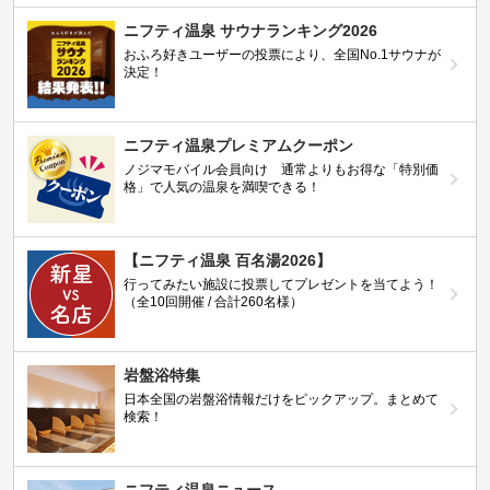
ニフティ温泉 サウナランキング2026
おふろ好きユーザーの投票により、全国No.1サウナが
決定！
ニフティ温泉プレミアムクーポン
ノジマモバイル会員向け 通常よりもお得な「特別価
格」で人気の温泉を満喫できる！
【ニフティ温泉 百名湯2026】
行ってみたい施設に投票してプレゼントを当てよう！
（全10回開催 / 合計260名様）
岩盤浴特集
日本全国の岩盤浴情報だけをピックアップ。まとめて
検索！