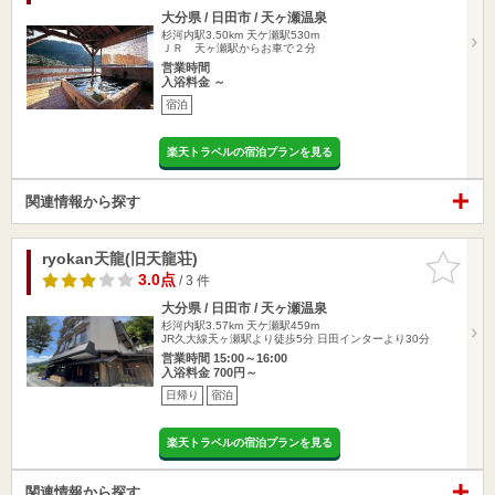
大分県 / 日田市 / 天ヶ瀬温泉
杉河内駅3.50km
天ケ瀬駅530m
ＪＲ 天ヶ瀬駅からお車で２分
営業時間
入浴料金 ～
宿泊
楽天トラベルの宿泊プランを見る
関連情報から探す
ryokan天龍(旧天龍荘)
お気に入
りに追加
3.0点
/ 3 件
大分県 / 日田市 / 天ヶ瀬温泉
杉河内駅3.57km
天ケ瀬駅459m
JR久大線天ヶ瀬駅より徒歩5分 日田インターより30分
営業時間 15:00～16:00
入浴料金 700円～
日帰り
宿泊
楽天トラベルの宿泊プランを見る
関連情報から探す