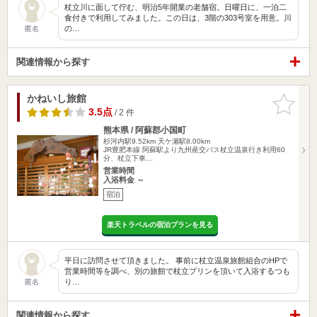
杖立川に面して佇む、明治5年開業の老舗宿。日曜日に、一泊二
食付きで利用してみました。この日は、3階の303号室を用意。川
の…
匿名
関連情報から探す
かねいし旅館
お気に入
りに追加
3.5点
/ 2 件
熊本県 / 阿蘇郡小国町
杉河内駅9.52km
天ケ瀬駅8.00km
JR豊肥本線 阿蘇駅より九州産交バス杖立温泉行き利用60
分、杖立下車…
営業時間
入浴料金 ～
宿泊
楽天トラベルの宿泊プランを見る
平日に訪問させて頂きました。 事前に杖立温泉旅館組合のHPで
営業時間等を調べ、別の旅館で杖立プリンを頂いて入浴するつも
り…
匿名
関連情報から探す