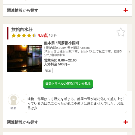
関連情報から探す
旅館白水荘
お気に入
りに追加
4.8点
/ 6 件
熊本県 / 阿蘇郡小国町
杉河内駅9.39km
天ケ瀬駅7.84km
JR日田彦山線日田駅下車、日田バスにて杖立下車、徒歩5
分九州自動車道…
営業時間 8:00～22:00
入浴料金 500円～
宿泊
楽天トラベルの宿泊プランを見る
建物、部屋は古く歴史を感じる。部屋の畳が老朽化して盛り上が
っているのは気になったが他に不便さは感じませんでした。お風
呂は少…
匿名
関連情報から探す