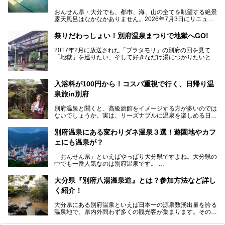
おんせん県・大分でも、都市、海、山の全てを眺望する絶景
露天風呂はなかなかありません。2026年7月3日にリニュー
アルして、うみサウナ、やまサウナを新設した「シティスパ
てんくう(CITY SPA てんくう)」は、なんとJR大分駅直結と
祭りだわっしょい！別府温泉まつりで地獄へGO!
いう利便性の高さ！
2017年2月に放送された「ブラタモリ」の別府の回を見て
地上80mという圧倒的な開放感が魅力。温泉、ロウリュサウ
「地獄」を巡りたい、そして好きなだけ湯につかりたいと切
ナ、そしてひんやりとした約27度の高濃度炭酸泉で交互浴
実に思った私に朗報。
してととのえば、まさに気分は天空の極楽、ここはこの夏ぜ
ひとも訪れたい都市の避暑地です！
2017年3月31日～4月3日、大分県別府市で「別府八湯温泉
入浴料が100円から！コスパ重視で行く、日帰り温
まつり」が開催されます。その期間は嬉しいことに100以上
併設の「JR九州ホテル ブラッサム大分」に泊まって、この
の共同浴場がなんと無料開放されるんです！普段から入浴料
泉旅in別府
「シティスパてんくう」をたっぷり満喫してきたのでレポー
が100円と安いのに、いいんですかタダにしちゃって!?
トします。夏向けの大分駅徒歩圏の周辺観光スポットやクー
しかも4/2には「東京ディズニーリゾートスペシャルパレー
別府温泉と聞くと、高級旅館をイメージする方が多いのでは
ルダウンできるスイーツ情報と併せてお楽しみください！
ド」も行われます。つまり別府に行けば「地獄」も「ミッキ
ないでしょうか。実は、リーズナブルに温泉を楽しめる日帰
ーマウス」も拝める稀有なイベントですよ、これは行くしか
り温泉施設も充実しているエリアなんです。今回は、日帰り
───
ない！
で楽しめる「大分県の別府温泉」に注目してみました。
提供元：大分県【PR】
別府温泉にある変わりダネ温泉３選！遊園地やカフ
ニフティ温泉がオススメする温泉施設を紹介しちゃいます！
この記事は大分県のPR記事です。
源泉数、湧出量ともに日本一の温泉県とも言われる大分県。
ェにも温泉が？
今回は、大分県別府市に行くなら絶対行きたい情緒たっぷり
な市営温泉をまとめました。
「おんせん県」といえばやっぱり大分県ですよね。大分県の
中でも一番人気なのは別府温泉です。
Let’s go to Hell !
別府八湯という名前の通り、さまざまな泉質を楽しめ、一日
中いても飽きません。
大分県『別府八湯温泉道』とは？参加方法など詳し
普通に温泉に浸かる以外にも、別府地獄巡りや砂湯などは有
く紹介！
名ですよね。
大分県にある別府温泉といえば日本一の源泉数湧出量を誇る
別府温泉は共同湯も多く、家庭やマンションにも温泉を引い
温泉地で、県内外問わず多くの観光客が集まります。その別
ている所もあります。
府温泉では「別府八湯温泉道」を実施しています。この別府
自宅にいながら温泉に入れるのは羨ましいですが、その中で