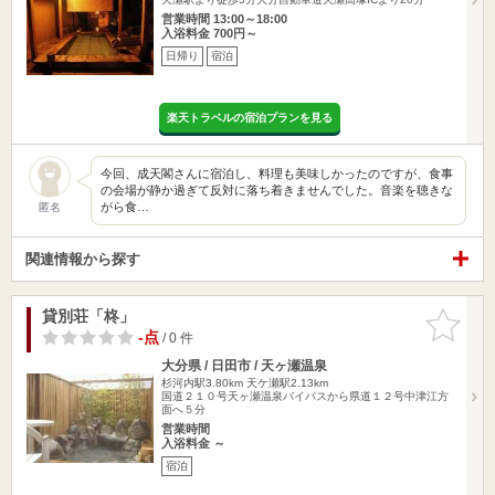
営業時間 13:00～18:00
入浴料金 700円～
日帰り
宿泊
楽天トラベルの宿泊プランを見る
今回、成天閣さんに宿泊し、料理も美味しかったのですが、食事
の会場が静か過ぎて反対に落ち着きませんでした。音楽を聴きな
がら食…
匿名
関連情報から探す
貸別荘「柊」
お気に入
りに追加
-点
/ 0 件
大分県 / 日田市 / 天ヶ瀬温泉
杉河内駅3.80km
天ケ瀬駅2.13km
国道２１０号天ヶ瀬温泉バイパスから県道１２号中津江方
面へ５分
営業時間
入浴料金 ～
宿泊