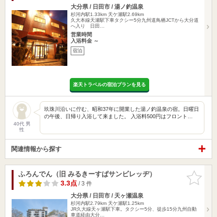
大分県 / 日田市 / 湯ノ釣温泉
杉河内駅1.33km
天ケ瀬駅2.69km
久大本線天瀬駅下車タクシー5分九州道鳥栖JCTから大分道
へ入り 日田…
営業時間
入浴料金 ～
宿泊
楽天トラベルの宿泊プランを見る
玖珠川沿いに佇む、昭和37年に開業した湯ノ釣温泉の宿。日曜日
の午後、日帰り入浴して来ました。 入浴料500円はフロント…
40代 男
性
関連情報から探す
ふろんでん（旧 みるきーすぱサンビレッヂ）
お気に入
りに追加
3.3点
/ 3 件
大分県 / 日田市 / 天ヶ瀬温泉
杉河内駅2.79km
天ケ瀬駅1.25km
JR久大線天ヶ瀬駅下車。タクシー5分、徒歩15分九州自動
車道経由大分…