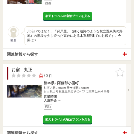
宿泊
楽天トラベルの宿泊プランを見る
川沿いではなく、「背戸屋」（細く迷路のような杖立温泉街の路
地）の階段を少し登った高台にある木造3階建てのお宿です。今
回は3…
匿名
関連情報から探す
お宿 丸正
お気に入
りに追加
-点
/ 0 件
熊本県 / 阿蘇郡小国町
杉河内駅9.56km
天ケ瀬駅8.08km
日田駅より杖立温泉行きのバスに乗車し約４０分
営業時間
入浴料金 ～
宿泊
楽天トラベルの宿泊プランを見る
関連情報から探す