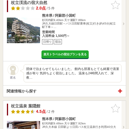
杖立渓流の宿大自然
お気に入
りに追加
2.0点
/ 5 件
熊本県 / 阿蘇郡小国町
杉河内駅9.40km
天ケ瀬駅7.88km
JR久大線日田駅～バス日田駅乗車(杖立)行き(約45分)杖立
駅下車～…
営業時間
入浴料金 1,500円～
日帰り
宿泊
楽天トラベルの宿泊プランを見る
団体で泊まらせてもらいました。 館内も部屋もとても綺麗で清潔
感が有り 気持ちよく宿泊しました。 温泉も24時間入れて、深
夜…
匿名
関連情報から探す
杖立温泉 葉隠館
お気に入
りに追加
4.5点
/ 2 件
熊本県 / 阿蘇郡小国町
杉河内駅9.46km
天ケ瀬駅7.92km
JR久大本線 日田駅より日田バス杖立温泉行き利用40分大