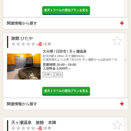
楽天トラベルの宿泊プランを見る
関連情報から探す
旅館 ひたや
お気に入
りに追加
-点
/ 0 件
大分県 / 日田市 / 天ヶ瀬温泉
杉河内駅3.36km
天ケ瀬駅682m
天瀬高塚ICよりお車で約15分 天ヶ瀬駅からは徒歩約７分
営業時間 10:00～19:00
入浴料金 2,000円～
日帰り
宿泊
楽天トラベルの宿泊プランを見る
関連情報から探す
天ヶ瀬温泉 旅館 本陣
お気に入
りに追加
-点
/ 0 件