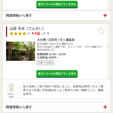
楽天トラベルの宿泊プランを見る
関連情報から探す
山荘 天水（てんすい）
お気に入
りに追加
4.4点
/ 27 件
大分県 / 日田市 / 天ヶ瀬温泉
杉河内駅4.15km
天ケ瀬駅321m
JR久大本線天ヶ瀬駅下車、タクシー3分 ※天ケ瀬駅まで
無料送迎有り天…
営業時間 10:00～15:00
入浴料金 800円～
日帰り
宿泊
楽天トラベルの宿泊プランを見る
友人夫婦と二組で初めて宿泊しました。従業員は皆若いがよく教
育されて応接に不快感は全くなく気持ちの良い旅館でした。建物
は年代…
50代～
男性
関連情報から探す