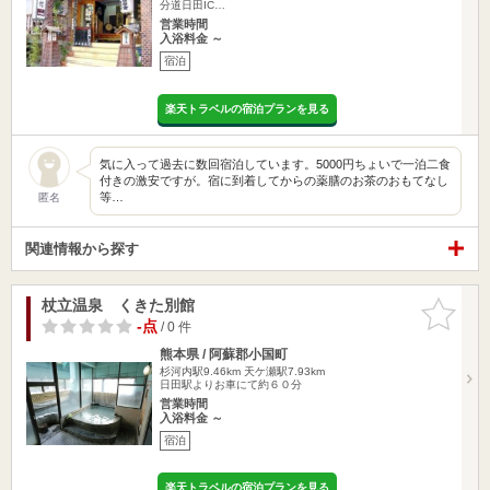
分道日田IC…
営業時間
入浴料金 ～
宿泊
楽天トラベルの宿泊プランを見る
気に入って過去に数回宿泊しています。5000円ちょいで一泊二食
付きの激安ですが。宿に到着してからの薬膳のお茶のおもてなし
等…
匿名
関連情報から探す
杖立温泉 くきた別館
お気に入
りに追加
-点
/ 0 件
熊本県 / 阿蘇郡小国町
杉河内駅9.46km
天ケ瀬駅7.93km
日田駅よりお車にて約６０分
営業時間
入浴料金 ～
宿泊
楽天トラベルの宿泊プランを見る