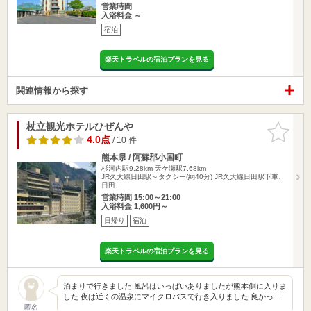
営業時間
入浴料金 ～
宿泊
楽天トラベルの宿泊プランを見る
関連情報から探す
杖立観光ホテルひぜんや
お気に入
りに追加
4.0点
/ 10 件
熊本県 / 阿蘇郡小国町
杉河内駅9.28km
天ケ瀬駅7.68km
JR久大線日田駅～タクシー(約40分) JR久大線日田駅下車、
日田…
営業時間 15:00～21:00
入浴料金 1,600円～
日帰り
宿泊
楽天トラベルの宿泊プランを見る
泊まりで行きました 風呂はいっぱいありましたが熊本側に入りま
した 夜は近くの温泉にマイクロバスで行き入りました 良かっ…
匿名