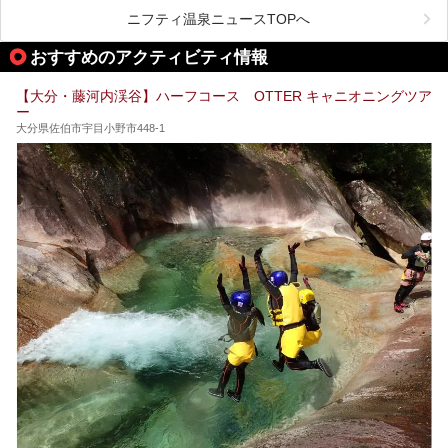
八湯温泉道とは別府八湯を巡る体験型イベントで、施設を回
も「こんな場所にも温泉が！？」というスポットがいくつか
って88ヶ所のスタンプを集めて温泉名人の認定を目指すと
あるんです。
ニフティ温泉ニュースTOPへ
いうものです。
他の温泉地では考えられないまさに温泉地ならではです。
これを読んで別府温泉巡りの参考になればと思います。
おすすめのアクティビティ情報
別府には朝早くから夜遅くまでやっている地元に根付いた銭
湯や、日帰りのみの大きな施設など様々な形態の温泉があり
ます。泉質も数多くなるので、好きな温泉から巡って温泉名
【大分・藤河内渓谷】ハーフコース OTTER キャニオニングツア
人を目指してみてはいかがでしょうか？
ー
大分県佐伯市宇目小野市448-1