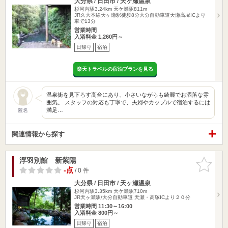
大分県 / 日田市 / 天ヶ瀬温泉
杉河内駅3.24km
天ケ瀬駅811m
JR久大本線天ヶ瀬駅徒歩8分大分自動車道天瀬高塚ICより
車で13分
営業時間
入浴料金 1,260円～
日帰り
宿泊
楽天トラベルの宿泊プランを見る
温泉街を見下ろす高台にあり、小さいながらも綺麗でお洒落な雰
囲気。 スタッフの対応も丁寧で、夫婦やカップルで宿泊するには
満足…
匿名
関連情報から探す
浮羽別館 新紫陽
お気に入
りに追加
-点
/ 0 件
大分県 / 日田市 / 天ヶ瀬温泉
杉河内駅3.35km
天ケ瀬駅710m
JR天ヶ瀬駅/大分自動車道 天瀬・高塚ICより２０分
営業時間 11:30～16:00
入浴料金 800円～
日帰り
宿泊