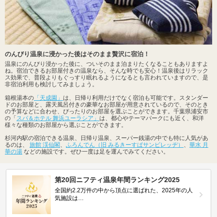
のんびり温泉に浸かった後はそのまま贅沢に宿泊！
温泉にのんびり浸かった後に、ついそのまま泊まりたくなることもありますよ
ね。宿泊できるお部屋付きの温泉なら、そんな時でも安心！温泉後はリラック
ス効果で、普段よりもぐっすり眠れるようになるとも言われていますので、是
非宿泊利用も検討してみましょう。
箱根湯本の
「天成園」
は、日帰り利用だけでなく宿泊も可能です。スタンダー
ドのお部屋と、露天風呂付きの豪華なお部屋が用意されているので、そのとき
の予算などに合わせ、ぴったりのお部屋を選ぶことができます。千葉県浦安市
の「
スパ＆ホテル 舞浜ユーラシア」
は、都心やテーマパークにも近く、和洋
様々な種類のお部屋から選ぶことができます。
杉河内駅の宿泊できる温泉、日帰り温泉、スーパー銭湯の中でも特に人気があ
るのは、
旅館 渓仙閣
、
ふろんでん（旧 みるきーすぱサンビレッヂ）
、
華水 月
華の湯
などの施設です。ぜひ一度は足を運んでみてください。
第20回ニフティ温泉年間ランキング2025
全国約2.2万件の中から頂点に選ばれた、2025年の人
気施設は…