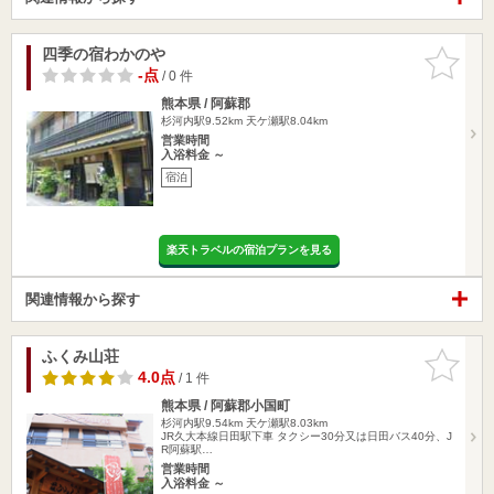
四季の宿わかのや
お気に入
りに追加
-点
/ 0 件
熊本県 / 阿蘇郡
杉河内駅9.52km
天ケ瀬駅8.04km
営業時間
入浴料金 ～
宿泊
楽天トラベルの宿泊プランを見る
関連情報から探す
ふくみ山荘
お気に入
りに追加
4.0点
/ 1 件
熊本県 / 阿蘇郡小国町
杉河内駅9.54km
天ケ瀬駅8.03km
JR久大本線日田駅下車 タクシー30分又は日田バス40分、J
R阿蘇駅…
営業時間
入浴料金 ～