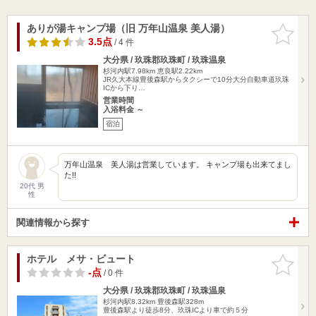
ありが湯キャンプ場（旧 万年山温泉 美人湯）
お気に入
りに追加
3.5点
/ 4 件
大分県 / 玖珠郡玖珠町 / 玖珠温泉
杉河内駅7.98km
恵良駅2.22km
JR久大本線豊後森駅からタクシーで10分大分自動車道玖珠
ICから下り…
営業時間
入浴料金 ～
宿泊
万年山温泉 美人湯は営業しています。 キャンプ場も出来てまし
た!!
20代 男
性
関連情報から探す
ホテル メサ・ビュート
お気に入
りに追加
-点
/ 0 件
大分県 / 玖珠郡玖珠町 / 玖珠温泉
杉河内駅8.32km
豊後森駅328m
豊後森駅より徒歩8分、玖珠ICより車で約５分