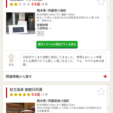
りに追加
2.0点
/ 8 件
熊本県 / 阿蘇郡小国町
杉河内駅9.49km
天ケ瀬駅7.95km
杖立バス停から徒歩5分大分自動車道日田ICから車で40
分。熊本ICか…
営業時間
入浴料金 ～
宿泊
楽天トラベルの宿泊プランを見る
1泊2日でくきた別館に宿泊してきました。 料理もおいしく仲居
さんも親切でとても楽しく過ごせました。 でも、サウナは休止状
態…
匿名
関連情報から探す
杖立温泉 旅館日田屋
お気に入
りに追加
5.0点
/ 1 件
熊本県 / 阿蘇郡南小国町
杉河内駅9.51km
天ケ瀬駅8.01km
JR久大本線 日田駅より日田バス杖立温泉行き利用40分大
分自動車道 …