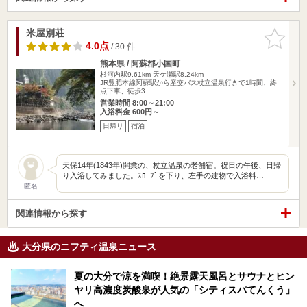
米屋別荘
お気に入
りに追加
4.0点
/ 30 件
熊本県 / 阿蘇郡小国町
杉河内駅9.61km
天ケ瀬駅8.24km
JR豊肥本線阿蘇駅から産交バス杖立温泉行きで1時間、終
点下車、徒歩3…
営業時間 8:00～21:00
入浴料金 600円～
日帰り
宿泊
天保14年(1843年)開業の、杖立温泉の老舗宿。祝日の午後、日帰
り入浴してみました。ｽﾛｰﾌﾟを下り、左手の建物で入浴料…
匿名
関連情報から探す
大分県のニフティ温泉ニュース
夏の大分で涼を満喫！絶景露天風呂とサウナとヒン
ヤリ高濃度炭酸泉が人気の「シティスパてんくう」
へ