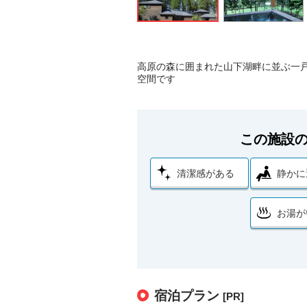
高原の森に囲まれた山下湖畔に並ぶ一
空間です
この施設
清潔感がある
静かに
お湯が
宿泊プラン
[PR]