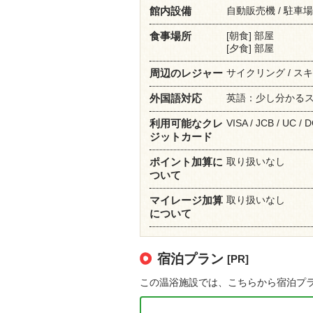
自動販売機 / 駐車
館内設備
[朝食] 部屋
食事場所
[夕食] 部屋
サイクリング / スキー
周辺のレジャー
英語：少し分かる
外国語対応
VISA / JCB / UC / 
利用可能なクレ
ジットカード
取り扱いなし
ポイント加算に
ついて
取り扱いなし
マイレージ加算
について
宿泊プラン
[PR]
この温浴施設では、こちらから宿泊プ