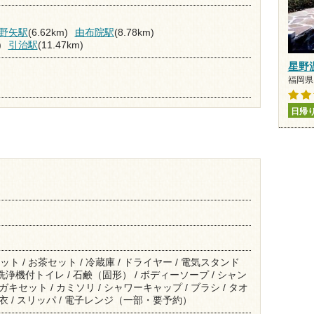
野矢駅
(6.62km)
由布院駅
(8.78km)
)
引治駅
(11.47km)
星野
福岡県 
日帰
ット / お茶セット / 冷蔵庫 / ドライヤー / 電気スタンド
/ 洗浄機付トイレ / 石鹸（固形） / ボディーソープ / シャン
ミガキセット / カミソリ / シャワーキャップ / ブラシ / タオ
 浴衣 / スリッパ / 電子レンジ（一部・要予約）