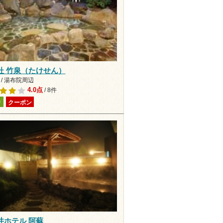
杜 竹泉（たけせん）
 / 湯布院周辺
4.0点
/ 8件
り
クーポン
井ホテル 阿蘇