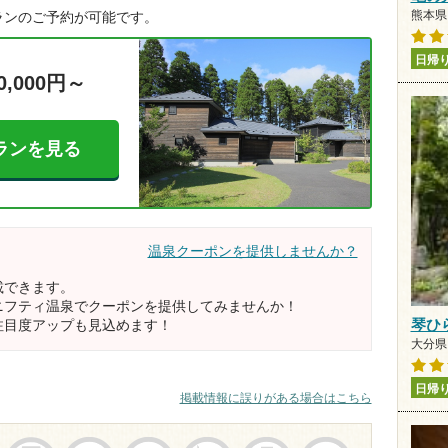
熊本県 
ランのご予約が可能です。
日帰
0,000円～
ランを見る
温泉クーポンを提供しませんか？
載できます。
ニフティ温泉でクーポンを提供してみませんか！
注目度アップも見込めます！
琴ひ
大分県 
日帰
掲載情報に誤りがある場合はこちら