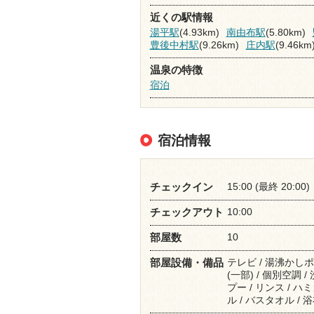
近くの駅情報
湯平駅
(4.93km)
南由布駅
(5.80km)
豊後中村駅
(9.26km)
庄内駅
(9.46km
温泉の特徴
宿泊
宿泊情報
15:00 (最終 20:00)
チェックイン
10:00
チェックアウト
10
部屋数
テレビ / 湯沸かしポ
部屋設備・備品
(一部) / 個別空調 
プー / リンス / ハ
ル / バスタオル /