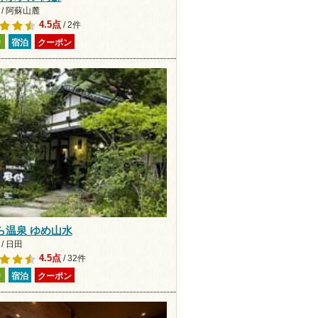
/ 阿蘇山麓
4.5点
/ 2件
り
宿泊
クーポン
ら温泉 ゆめ山水
/ 日田
4.5点
/ 32件
り
宿泊
クーポン