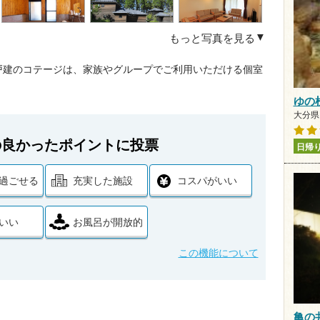
もっと写真を見る
戸建のコテージは、家族やグループでご利用いただける個室
ゆの
大分県
の良かったポイントに投票
日帰
過ごせる
充実した施設
コスパがいい
いい
お風呂が開放的
この機能について
亀の