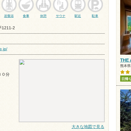
岩盤浴
食事
休憩
サウナ
駅近
駐車
211-2
.jp/
THE
熊本県 
３０分
日帰
大きな地図で見る