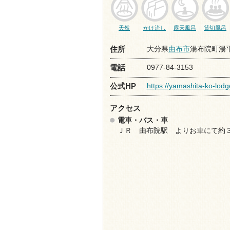
天然
かけ流し
露天風呂
貸切風呂
大分県
由布市
湯布院町湯平1
住所
0977-84-3153
電話
https://yamashita-ko-lodge
公式HP
アクセス
電車・バス・車
ＪＲ 由布院駅 よりお車にて約