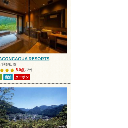
 ACONCAGUA RESORTS
/ 阿蘇山麓
5.0点
/ 2件
り
宿泊
クーポン