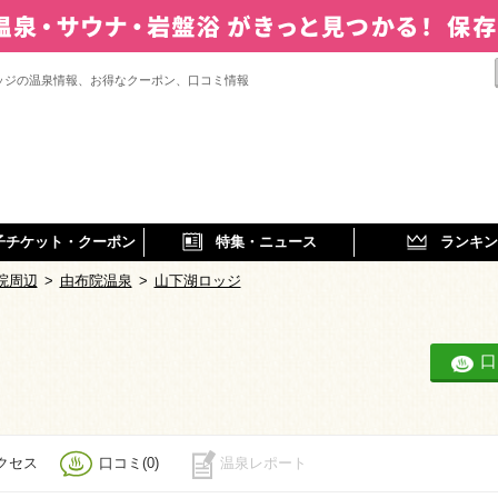
ッジの温泉情報、お得なクーポン、口コミ情報
子チケット・クーポン
特集・ニュース
ランキン
院周辺
>
由布院温泉
>
山下湖ロッジ
口
クセス
口コミ(0)
温泉レポート