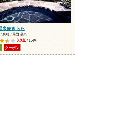
温泉館きらら
/ 筑後 / 星野温泉
3.9点
/ 15件
り
クーポン