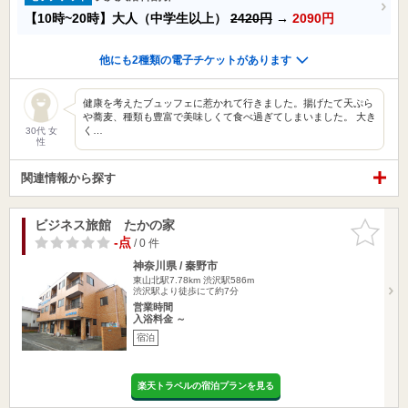
【10時~20時】大人（中学生以上）
2420円
→
2090円
他にも2種類の電子チケットがあります
健康を考えたブュッフェに惹かれて行きました。揚げたて天ぷら
や蕎麦、種類も豊富で美味しくて食べ過ぎてしまいました。 大き
く…
30代 女
性
関連情報から探す
ビジネス旅館 たかの家
お気に入
りに追加
-点
/ 0 件
神奈川県 / 秦野市
東山北駅7.78km
渋沢駅586m
渋沢駅より徒歩にて約7分
営業時間
入浴料金 ～
宿泊
楽天トラベルの宿泊プランを見る