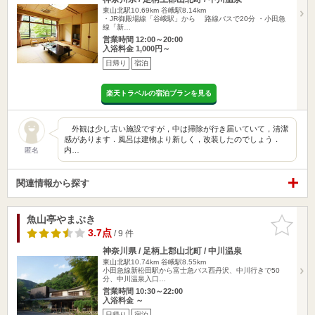
東山北駅10.69km
谷峨駅8.14km
・JR御殿場線「谷峨駅」から 路線バスで20分 ・小田急
線「新…
営業時間 12:00～20:00
入浴料金 1,000円～
日帰り
宿泊
楽天トラベルの宿泊プランを見る
外観は少し古い施設ですが，中は掃除が行き届いていて，清潔
感があります．風呂は建物より新しく，改装したのでしょう．
内…
匿名
関連情報から探す
魚山亭やまぶき
お気に入
りに追加
3.7点
/ 9 件
神奈川県 / 足柄上郡山北町 / 中川温泉
東山北駅10.74km
谷峨駅8.55km
小田急線新松田駅から富士急バス西丹沢、中川行きで50
分、中川温泉入口…
営業時間 10:30～22:00
入浴料金 ～
日帰り
宿泊