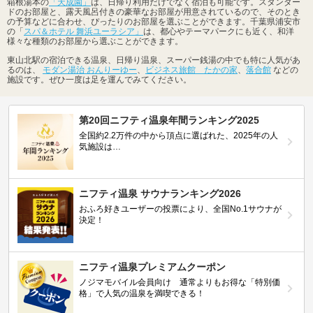
箱根湯本の
「天成園」
は、日帰り利用だけでなく宿泊も可能です。スタンダー
ドのお部屋と、露天風呂付きの豪華なお部屋が用意されているので、そのとき
の予算などに合わせ、ぴったりのお部屋を選ぶことができます。千葉県浦安市
の「
スパ＆ホテル 舞浜ユーラシア」
は、都心やテーマパークにも近く、和洋
様々な種類のお部屋から選ぶことができます。
東山北駅の宿泊できる温泉、日帰り温泉、スーパー銭湯の中でも特に人気があ
るのは、
モダン湯治 おんりーゆー
、
ビジネス旅館 たかの家
、
落合館
などの
施設です。ぜひ一度は足を運んでみてください。
第20回ニフティ温泉年間ランキング2025
全国約2.2万件の中から頂点に選ばれた、2025年の人
気施設は…
ニフティ温泉 サウナランキング2026
おふろ好きユーザーの投票により、全国No.1サウナが
決定！
ニフティ温泉プレミアムクーポン
ノジマモバイル会員向け 通常よりもお得な「特別価
格」で人気の温泉を満喫できる！