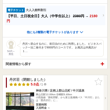
大人入館料割引
電子チケット
【平日、土日祝全日】大人（中学生以上）
2380円
→
2180
円
他にも2種類の電子チケットがあります
丹沢へ登山するのに、前日泊のために利用しました。 ビジネスパ
ック一泊二食付きで9000円のコースです。 お風呂は内風呂が
１…
50代～
男性
関連情報から探す
丹沢荘（閉館しました）
お気に入
りに追加
5.0点
/ 1 件
神奈川県 / 足柄上郡山北町 / 中川温泉
東山北駅10.89km
谷峨駅8.48km
小田急線「新松田駅」から富士急湘南バス「中川行」また
は「西丹沢行」に…
営業時間
入浴料金 ～