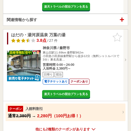
楽天トラベルの宿泊プランを見る
関連情報から探す
はだの・湯河原温泉 万葉の湯
お気に入
りに追加
3.8点
/ 27 件
神奈川県 / 秦野市
東山北駅11.69km
秦野駅962m
小田急小田原線秦野駅から徒歩12分（無料シャトルバスで
3分）東名高速…
営業時間 0:00～24:00
入浴料金 2,380円～
日帰り
宿泊
電子チケットあり
クーポンあり
楽天トラベルの宿泊プランを見る
入館料割引
クーポン
通常
2,380円
→
2,280円（100円お得！）
他にも2種類のクーポンがあります