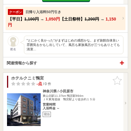
日帰り入浴料50円引き
クーポン
【平日】
1,100円
→
1,050円
【土日祭特】
1,200円
→
1,150
円
”とにかく良かった”がまずはじめの感想かな。まず旅館自体良い
雰囲気をかもし出していて、風呂も家族風呂が三つもありとても
清潔…
匿名
関連情報から探す
ホテルクニミ鴨宮
お気に入
りに追加
-点
/ 0 件
神奈川県 / 小田原市
東山北駅11.37km
鴨宮駅894m
ＪＲ東海道線 鴨宮駅より徒歩約１５分
営業時間
入浴料金 ～
宿泊