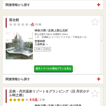
関連情報から探す
落合館
お気に入
りに追加
-点
/ 0 件
神奈川県 / 足柄上郡山北町
東山北駅8.59km
谷峨駅5.30km
ＪＲ 谷峨駅よりバスにて２０分～下車徒歩１分
営業時間
入浴料金 ～
日帰り
宿泊
楽天トラベルの宿泊プランを見る
関連情報から探す
足柄・丹沢温泉リゾート＆グランピング（旧 丹沢ホテ
お気に入
ル時之栖）
りに追加
4.0点
/ 2 件
神奈川県 / 足柄上郡山北町 / 中川温泉