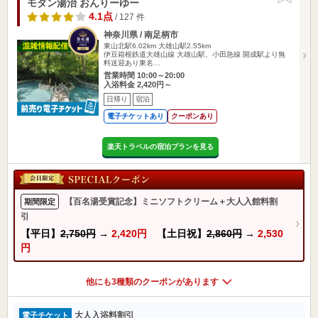
モダン湯治 おんりーゆー
4.1点
/ 127 件
神奈川県 / 南足柄市
東山北駅6.02km
大雄山駅2.55km
伊豆箱根鉄道大雄山線 大雄山駅、小田急線 開成駅より無
料送迎あり東名…
営業時間 10:00～20:00
入浴料金 2,420円～
日帰り
宿泊
電子チケットあり
クーポンあり
楽天トラベルの宿泊プランを見る
【百名湯受賞記念】ミニソフトクリーム＋大人入館料割
期間限定
引
【平日】
2,750円
→
2,420円
【土日祝】
2,860円
→
2,530
円
他にも3種類のクーポンがあります
大人入浴料割引
電子チケット