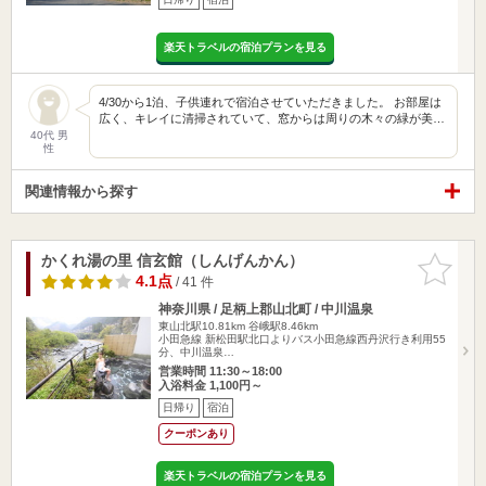
楽天トラベルの宿泊プランを見る
4/30から1泊、子供連れで宿泊させていただきました。 お部屋は
広く、キレイに清掃されていて、窓からは周りの木々の緑が美…
40代 男
性
関連情報から探す
かくれ湯の里 信玄館（しんげんかん）
お気に入
りに追加
4.1点
/ 41 件
神奈川県 / 足柄上郡山北町 / 中川温泉
東山北駅10.81km
谷峨駅8.46km
小田急線 新松田駅北口よりバス小田急線西丹沢行き利用55
分、中川温泉…
営業時間 11:30～18:00
入浴料金 1,100円～
日帰り
宿泊
クーポンあり
楽天トラベルの宿泊プランを見る