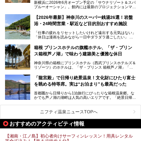
新横浜に2026年6月オープン予定の「サウナリゾート＆スパ
ブルーオーシャン」。館内には最新のプロジェクションマッ
ピングが多用され、まるで世界を旅しているかのような圧倒
的な“没入感（イマーシブ）”を体験できます。
【2026年最新】神奈川のスーパー銭湯26選！岩盤
浴・24時間営業・駅近など目的別おすすめ施設
「仕事の疲れをリセットしたいけれど遠出する元気はない」
今回は、そんな大注目の施設に一足先にお邪魔し、その全貌
「休日は漫画を読みながら一日中ダラダラ過ごしたい」
を見学させていただきました！
「子ども連れでも気兼ねなく、家事を忘れてリフレッシュし
たい」
サウナ室の中に咲き誇る桜、魚たちが泳ぐ水風呂、そしてバ
箱根 プリンスホテルの旗艦ホテル、「ザ・プリン
リのビーチを思わせる休憩スペース…。驚きの連続だった館
ス箱根芦ノ湖」で味わう建築美と優雅な休日
そんな「癒やされたい」という願いを叶えてくれるのが、神
内の様子をレポートします！
奈川県のスーパー銭湯。
神奈川県の箱根にプリンスホテル（西武プリンスホテルズ＆
神奈川県には、サウナや岩盤浴、一日中遊べるエンタメ施設
リゾーツ）のホテルは、「ザ・プリンス 箱根芦ノ湖」「芦
など、“非日常”を味わえるスーパー銭湯が数多く揃っていま
ノ湖畔 蛸川温泉 龍宮殿」「箱根湯の花プリンスホテル」
す。しかし、選択肢が多いからこそ「どの施設か迷ってしま
「箱根仙石原プリンスホテル」と4軒あり、今回ご紹介する
う」という人も多いはず。
「龍宮殿」で日帰り絶景温泉！文化財にひたり富士
「ザ・プリンス 箱根芦ノ湖」は、その中でもフラッグシッ
を眺める特等席。実は“お泊まり”も最高だった
プ（旗艦）に位置づけられる特別なホテルです。
そこで今回は、神奈川県内の人気施設26選を「安さ」「岩
盤浴・漫画の充実度」「景色の良さ」「高級感」「深夜営
首都圏から日帰りから1泊旅行にぴったりな箱根温泉郷。な
昭和の日本を代表する建築家の一人、村野藤吾が芦ノ湖の畔
業」「駅近」など、目的別に厳選して紹介します。
かでも芦ノ湖の湖畔は人気の高いエリアです。「絶景日帰り
に建てた桃源郷のようなホテルがここ。自家源泉の温泉や、
今の気分にぴったりの施設を見つけて、最高のリフレッシュ
温泉 龍宮殿本館」は、露天風呂から芦ノ湖と富士山の両方
こだわりぬいた食もあわせて、このホテルの魅力をレポート
時間を過ごす参考にしていただけますと幸いです。
が楽しめるまさに眺望自慢の日帰り温泉。
します。
ニフティ温泉ニュースTOPへ
そしてここは全24室の「箱根 芦ノ湖畔蛸川温泉 龍宮殿」と
───
して宿泊もできます。宿泊者は「龍宮殿本館」の営業時間に
提供元：株式会社西武・プリンスホテルズワールドワイド
おすすめのアクティビティ情報
加えて、朝6時からの宿泊者専用時間帯にも「龍宮殿本館」
【PR】
のお風呂が利用できます。
この記事はザ・プリンス 箱根芦ノ湖のPR記事です。
【湘南・江ノ島】初心者向けサーフィンレッスン！用具レンタル
今回は日帰り温泉としての「絶景日帰り温泉 龍宮殿本館
等全て込み！【海まで徒歩１分】