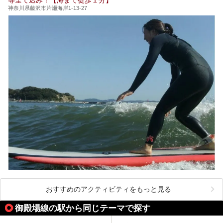
（以下、龍宮殿本館）」と、旅館としての「箱根 芦ノ湖畔
蛸川温泉 龍宮殿（以下、龍宮殿）」の両方の魅力をたっぷ
神奈川県藤沢市片瀬海岸1-13-27
りお伝えします！
ここは箱根神社、九頭龍神社、白龍神社、箱根元宮と箱根の
4つの神社に囲まれたパワースポットです。
───
提供元：株式会社西武・プリンスホテルズワールドワイド
【PR】
この記事は箱根 芦ノ湖畔蛸川温泉 龍宮殿のPR記事です。
おすすめのアクティビティをもっと見る
御殿場線の駅から同じテーマで探す