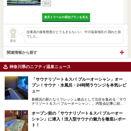
宿泊
楽天トラベルの宿泊プランを見る
従業員の接客態度がとてもきもちいい、中川温泉地区の 隠れた宿
でした。
匿名
関連情報から探す
神奈川県のニフティ温泉ニュース
「サウナリゾート＆スパ ブルーオーシャン」オー
プン！サウナ・水風呂・24時間ラウンジを本気レビ
ュー
新横浜の新たなリフレッシュ拠点として注目を集める「サウ
ナリゾート＆スパ ブルーオーシャン」。内覧会記事に続
き、今回は実際に体験してみたリアルな様子をレポートしま
す。サウナや水風呂の気持ちよさはもちろん、リラックスス
オープン前の「サウナリゾート＆スパ ブルーオー
ペースの過ごしやすさまで徹底チェック。新横浜エリアで日
シャン」に潜入！没入型サウナの魅力を徹底レポー
常の疲れをリセットしたい人、ライブやスポーツ観戦遠征組
は必見です。
ト！