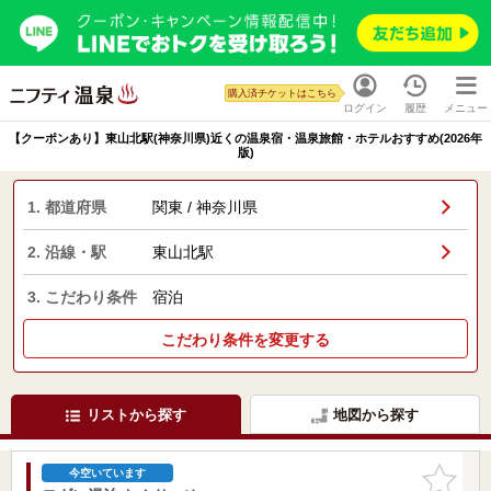
購入済チケットはこちら
ログイン
履歴
メニュー
【クーポンあり】東山北駅(神奈川県)近くの温泉宿・温泉旅館・ホテルおすすめ(2026年
版)
1. 都道府県
関東 / 神奈川県
2. 沿線・駅
東山北駅
3. こだわり条件
宿泊
こだわり条件を変更する
リストから探す
地図から探す
お気に入
今空いています
りに追加