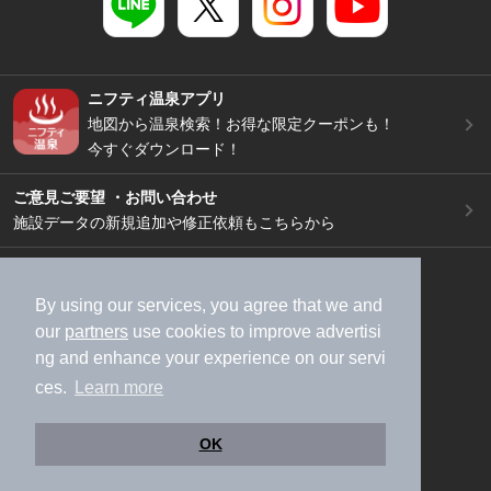
ニフティ温泉アプリ
地図から温泉検索！お得な限定クーポンも！
今すぐダウンロード！
ご意見ご要望 ・お問い合わせ
施設データの新規追加や修正依頼もこちらから
スマートフォン
/
PC
加盟店募集（資料請求）
広告出稿のご案内
By using our services, you agree that we and
our
partners
use cookies to improve advertisi
利用規約
ライフスタイルMEMBERS+規約
ng and enhance your experience on our servi
特定商取引法に基づく表記
ヘルプ
採用情報
ces.
Learn more
運営会社
個人情報保護ポリシー
©NIFTY Lifestyle Co., Ltd.
OK