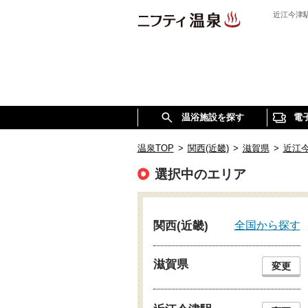
近江今津
温浴施設を探す
電
温泉TOP
>
関西(近畿)
>
滋賀県
>
近江
選択中のエリア
全国から探す
関西(近畿)
滋賀県
変更