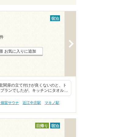
宿泊
1件
>
お気に入りに追加
玄関扉の立て付けが良くないのと、ト
みプランでしたが、キッチンにタオル…
 個室サウナ
近江中庄駅
マキノ駅
日帰り
宿泊