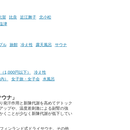
楽し
ふろ
志賀
比良
近江舞子
北小松
塩津
プル
旅館
冷え性
露天風呂
サウナ
（1,000円以下）
冷え性
以内）
女子旅・女子会
水風呂
サウナ」
り発汗作用と新陳代謝を高めてデトック
アップや、温度差刺激による副腎の強
かくことが少なく新陳代謝が低下してい
格フィンランド式ドライサウナ。その他