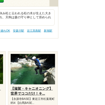
休み松と云われる松の木が生えた大き
れ、天狗は森の守り神として崇められ
子連れOK
安曇川駅
近江高島駅
新旭駅
】
【滋賀・キャニオニング】
世界でココだけ！キ...
【永源寺BASE】東近江市杠葉尾町
854 【白馬BASE...