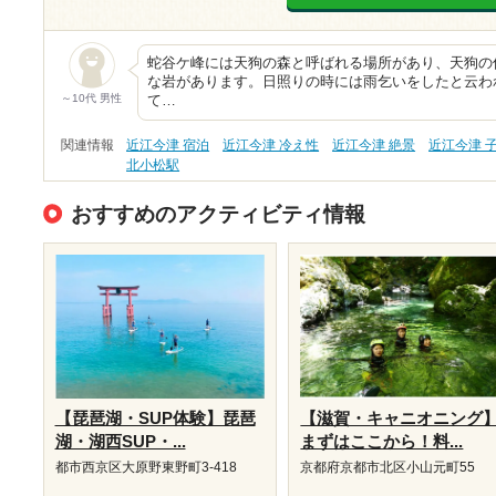
蛇谷ケ峰には天狗の森と呼ばれる場所があり、天狗の
な岩があります。日照りの時には雨乞いをしたと云わ
～10代 男性
て…
関連情報
近江今津 宿泊
近江今津 冷え性
近江今津 絶景
近江今津 
北小松駅
おすすめのアクティビティ情報
【琵琶湖・SUP体験】琵琶
【滋賀・キャニオニング
湖・湖西SUP・...
まずはここから！料...
都市西京区大原野東野町3-418
京都府京都市北区小山元町55