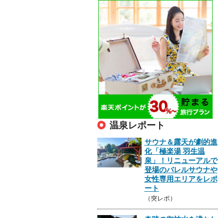
温泉レポート
サウナ＆露天が劇的進
化「極楽湯 羽生温
泉」！リニューアルで
登場のバレルサウナや
女性専用エリアをレポ
ート
（突レポ）