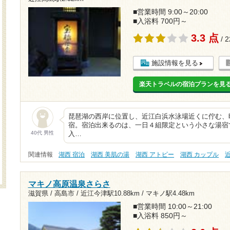
■営業時間 9:00～20:00
■入浴料 700円～
3.3 点
/ 
施設情報を見る
楽天トラベルの宿泊プランを見
琵琶湖の西岸に位置し、近江白浜水泳場近くに佇む、
宿。宿泊出来るのは、一日４組限定という小さな湯宿
40代 男性
入…
関連情報
湖西 宿泊
湖西 美肌の湯
湖西 アトピー
湖西 カップル
マキノ高原温泉さらさ
滋賀県 / 高島市 /
近江今津駅10.88km
/
マキノ駅4.48km
■営業時間 10:00～21:00
■入浴料 850円～