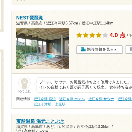
NEST琵琶湖
滋賀県 / 高島市 /
近江今津駅5.57km
/
近江中庄駅1.14km
4.0 点
/ 
施設情報を見る
プール、サウナ、お風呂気持ちよく使用できました。
イレの自動であく蓋が調子悪くて残念。 食材持ち込
40代 女性
関連情報
近江今津 宿泊
近江今津 ホテル
近江今津 サウナ
近江今津
近江今津駅
永原駅
宝船温泉 湯元ことぶき
滋賀県 / 高島市 / あど川宝船温泉 /
近江今津駅10.35km
/
近江高島駅2.52km