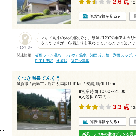
2.6 点
/ 
施設情報を見る
マキノ高原の温浴施設です。泉温29.2℃の弱アルカ
るようですが、冬場よりも賑わっているのではないで
～10代 男性
関連情報
湖西 ラドン温泉、ラジウム温泉
湖西 冷え性
湖西 カップル
近江中庄駅
永原駅
近江今津駅
くつき温泉てんくう
滋賀県 / 高島市 /
近江今津駅11.81km
/
安曇川駅9.11km
■営業時間 10:00～21:00
■入浴料 850円～
3.3 点
/ 
施設情報を見る
楽天トラベルの宿泊プランを見