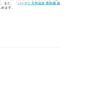
実。また、「
バーデと天然温泉 豊島園 庭
しめます。