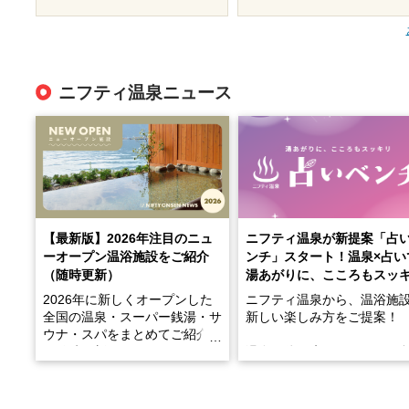
ニフティ温泉ニュース
【最新版】2026年注目のニュ
ニフティ温泉が新提案「占
ーオープン温浴施設をご紹介
ンチ」スタート！温泉×占い
（随時更新）
湯あがりに、こころもスッ
2026年に新しくオープンした
ニフティ温泉から、温浴施
全国の温泉・スーパー銭湯・サ
新しい楽しみ方をご提案！
ウナ・スパをまとめてご紹介！
※随時更新しています
温泉で体を癒したあとに、
でこころもスッキリ──そん
天然温泉や露天風呂、注目のサ
新体験が楽しめる「占いベ
ウナなど、こだわりの魅力がつ
チ」を展開中♨