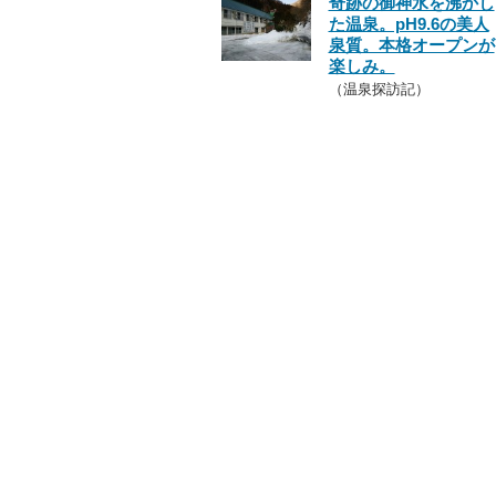
奇跡の御神水を沸かし
た温泉。pH9.6の美人
泉質。本格オープンが
楽しみ。
（温泉探訪記）