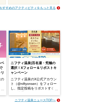
おすすめのアクティビティをもっと見る
いベ
ニフティ温泉|百名湯・究極の
で
選択！Xフォロー＆リポストキ
キリ
ャンペーン
設の
ニフティ温泉のX公式アカウン
ト（@niftyonsen）をフォロー
し、指定投稿をリポストする
占い
と、抽選で各回26（ふろ）名
な
様（合計260名様）に選べるe-
ニフティ温泉ニュースTOPへ
ン
GIFT500円分をプレゼントい
たします。