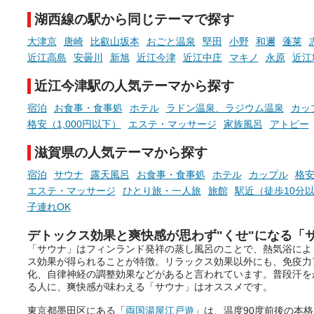
まったスポットが続々登場して
湖西線の駅から同じテーマで探す
います。
手相やタロットなど気軽に
現地取材記事もあわせて紹介し
める占いで、“ととのう”お
大津京
唐崎
比叡山坂本
おごと温泉
堅田
小野
和邇
蓬莱
ていますので、気になる施設は
時間を、もっと特別に。
近江高島
安曇川
新旭
近江今津
近江中庄
マキノ
永原
近江
ぜひチェックして次のおでかけ
先の参考にしてみてください
近江今津駅の人気テーマから探す
ね。
宿泊
お食事・食事処
ホテル
ラドン温泉、ラジウム温泉
カッ
格安（1,000円以下）
エステ・マッサージ
家族風呂
アトピー
滋賀県の人気テーマから探す
宿泊
サウナ
露天風呂
お食事・食事処
ホテル
カップル
格安
エステ・マッサージ
ひとり旅・一人旅
旅館
駅近（徒歩10分
子連れOK
デトックス効果と爽快感が思わず"くせ"になる「
「サウナ」はフィンランド発祥の蒸し風呂のことで、熱気浴によ
ス効果が得られることが特徴。リラックス効果以外にも、免疫力
化、自律神経の調整効果などがあると言われています。普段汗を
る人に、爽快感が味わえる「サウナ」はオススメです。
東京都墨田区にある「
両国湯屋江戸遊
」は、温度90度前後の本