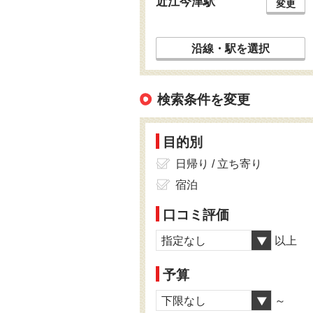
近江今津駅
変更
沿線・駅を選択
検索条件を変更
目的別
日帰り / 立ち寄り
宿泊
口コミ評価
指定なし
以上
予算
下限なし
～