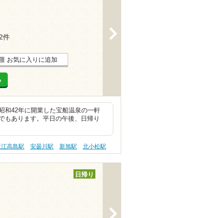
>
22件
お気に入りに追加
る
昭和42年に開業した宝船温泉の一軒
でもあります。平日の午後、日帰り
近江高島駅
安曇川駅
新旭駅
北小松駅
日帰り
>