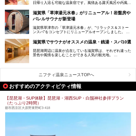
日帰り入浴も可能な温泉宿です。風情ある露天風呂や内風
───
呂、さらに2023年10月、屋外にバレルサウナのエリアがオ
提供元：北近江リゾート 天然温泉 北近江の湯【PR】
ープン。湖からそよぐ爽やかな風を感じながらサウナと温泉
この記事は北近江リゾート 天然温泉 北近江の湯のPR記事で
滋賀県「草津湯元水春」がリニューアル！岩盤房や
が楽しめます。
す。
バレルサウナが新登場
近江牛や琵琶湖にしかいない珍しい魚など滋賀グルメに舌鼓
滋賀県草津市の「草津湯元水春」が、“リラックス＆ストー
を打てるのも醍醐味の一つ。そして、若女将はなんと「元ア
ンスパ”をコンセプトにリニューアルオープンしました。
イドル」の現役アーティスト。音楽スタジオまで備えたユニ
岩盤浴エリアがゆったりくつろげる広いスペースに一新され
ークなお宿の多彩な魅力をご紹介します。
たほか、岩盤房やバレルサウナも新設されました。さらに地
滋賀県でサウナがオススメの温泉・銭湯・スパ10選
産地消をテーマにしたレストランメニューもパワーアップ。
今回新しくなった「草津湯元水春」の魅力を余すところなく
琵琶湖周辺に温泉が点在している滋賀県は、それぞれ違った
紹介します。
景色や風情を楽しむことができる人気の観光地。
今回は、そんな滋賀県でサウナに入れるおすすめ施設を厳選
してご紹介します！
旅行やお出かけのついではもちろん、近隣にお住いの方はぜ
ひ気軽に立ち寄ってみてくださいね。
ニフティ温泉ニュースTOPへ
おすすめのアクティビティ情報
【琵琶湖・SUP体験】琵琶湖・湖西SUP・白鬚神社参拝プラン
（たっぷり2時間）
都市西京区大原野東野町3-418