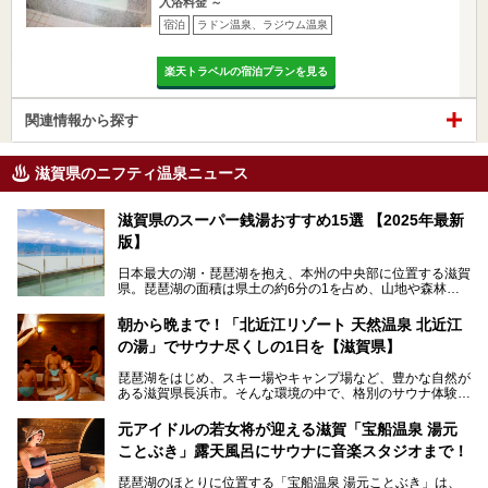
入浴料金 ～
宿泊
ラドン温泉、ラジウム温泉
楽天トラベルの宿泊プランを見る
関連情報から探す
滋賀県のニフティ温泉ニュース
滋賀県のスーパー銭湯おすすめ15選 【2025年最新
版】
日本最大の湖・琵琶湖を抱え、本州の中央部に位置する滋賀
県。琵琶湖の面積は県土の約6分の1を占め、山地や森林部
分も多く、水と緑に恵まれています。古くから交通の要衝と
して栄え、県内には世界遺産の比叡山延暦寺、天守が国宝に
朝から晩まで！「北近江リゾート 天然温泉 北近江
指定されている彦根城、国の特別史跡の安土城跡など、多数
の湯」でサウナ尽くしの1日を【滋賀県】
の史跡があります。
今回は、滋賀県でおすすめのスーパー銭湯をご紹介します。
琵琶湖をはじめ、スキー場やキャンプ場など、豊かな自然が
琵琶湖の雄大な景色を眺めながら入れる施設もありますよ。
ある滋賀県長浜市。そんな環境の中で、格別のサウナ体験を
してみませんか？
元アイドルの若女将が迎える滋賀「宝船温泉 湯元
今回は、「北近江リゾート 天然温泉 北近江の湯」で朝から
ことぶき」露天風呂にサウナに音楽スタジオまで！
晩まで楽しめる過ごし方をご紹介！ サウナ設備やサウナド
リンクにサウナ飯など、サウナ尽くしの一日になること、間
琵琶湖のほとりに位置する「宝船温泉 湯元ことぶき」は、
違いなしですよ。