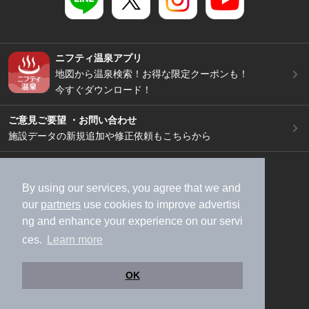
ニフティ温泉アプリ
地図から温泉検索！お得な限定クーポンも！
今すぐダウンロード！
ご意見ご要望 ・お問い合わせ
施設データの新規追加や修正依頼もこちらから
スマートフォン
/
PC
加盟店募集（資料請求）
広告出稿のご案内
By using our services, you agree that we and
our
partners
use cookies to improve advertisi
利用規約
ライフスタイルMEMBERS+規約
ng and enhance your experience on our servi
特定商取引法に基づく表記
ヘルプ
採用情報
ces.
Learn more
運営会社
個人情報保護ポリシー
©NIFTY Lifestyle Co., Ltd.
OK