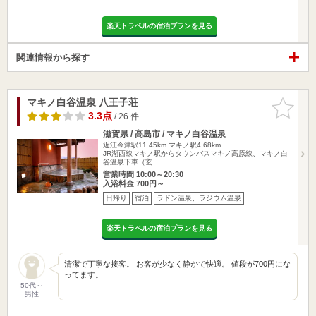
楽天トラベルの宿泊プランを見る
関連情報から探す
マキノ白谷温泉 八王子荘
お気に入
りに追加
3.3点
/ 26 件
滋賀県 / 高島市 / マキノ白谷温泉
近江今津駅11.45km
マキノ駅4.68km
JR湖西線マキノ駅からタウンバスマキノ高原線、マキノ白
谷温泉下車（玄…
営業時間 10:00～20:30
入浴料金 700円～
日帰り
宿泊
ラドン温泉、ラジウム温泉
楽天トラベルの宿泊プランを見る
清潔で丁寧な接客。 お客が少なく静かで快適。 値段が700円にな
ってます。
50代～
男性