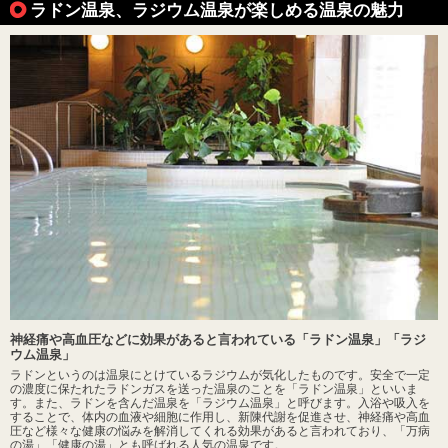
ラドン温泉、ラジウム温泉が楽しめる温泉の魅力
神経痛や高血圧などに効果があると言われている「ラドン温泉」「ラジ
ウム温泉」
ラドンというのは温泉にとけているラジウムが気化したものです。安全で一定
の濃度に保たれたラドンガスを送った温泉のことを「ラドン温泉」といいま
す。また、ラドンを含んだ温泉を「ラジウム温泉」と呼びます。入浴や吸入を
することで、体内の血液や細胞に作用し、新陳代謝を促進させ、神経痛や高血
圧など様々な健康の悩みを解消してくれる効果があると言われており、「万病
の湯」「健康の湯」とも呼ばれる人気の温泉です。