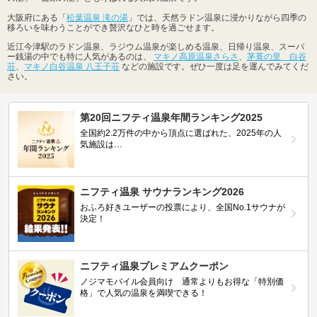
大阪府にある「
松葉温泉 滝の湯
」では、天然ラドン温泉に浸かりながら四季の
移ろいを味わうことができ贅沢なひと時を過ごせます。
近江今津駅のラドン温泉、ラジウム温泉が楽しめる温泉、日帰り温泉、スーパ
ー銭湯の中でも特に人気があるのは、
マキノ高原温泉さらさ
、
茅葺の里 白谷
荘
、
マキノ白谷温泉 八王子荘
などの施設です。ぜひ一度は足を運んでみてくだ
さい。
第20回ニフティ温泉年間ランキング2025
全国約2.2万件の中から頂点に選ばれた、2025年の人
気施設は…
ニフティ温泉 サウナランキング2026
おふろ好きユーザーの投票により、全国No.1サウナが
決定！
ニフティ温泉プレミアムクーポン
ノジマモバイル会員向け 通常よりもお得な「特別価
格」で人気の温泉を満喫できる！