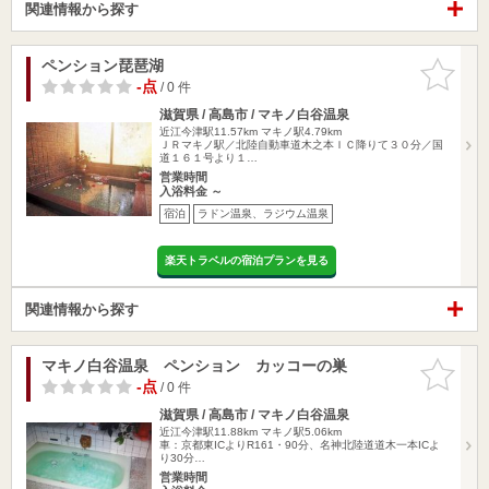
関連情報から探す
ペンション琵琶湖
お気に入
りに追加
-点
/ 0 件
滋賀県 / 高島市 / マキノ白谷温泉
近江今津駅11.57km
マキノ駅4.79km
ＪＲマキノ駅／北陸自動車道木之本ＩＣ降りて３０分／国
道１６１号より１…
営業時間
入浴料金 ～
宿泊
ラドン温泉、ラジウム温泉
楽天トラベルの宿泊プランを見る
関連情報から探す
マキノ白谷温泉 ペンション カッコーの巣
お気に入
りに追加
-点
/ 0 件
滋賀県 / 高島市 / マキノ白谷温泉
近江今津駅11.88km
マキノ駅5.06km
車：京都東ICよりR161・90分、名神北陸道道木一本ICよ
り30分…
営業時間