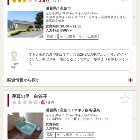
2.6点
/ 27 件
滋賀県 / 高島市
近江今津駅10.88km
マキノ駅4.48km
JR湖西線マキノ駅下車バス15 分マキノ高原温泉さらさ名
神高速京都東…
営業時間 10:00～21:00
入浴料金 850円～
日帰り
ラドン温泉、ラジウム温泉
マキノ高原の温浴施設です。泉温29.2℃の弱アルカリ性とのこと
でした。冬はスキー場になるようですが、冬場よりも賑わってい
る…
～10代
男性
関連情報から探す
茅葺の里 白谷荘
お気に入
りに追加
-点
/ 0 件
滋賀県 / 高島市 / マキノ白谷温泉
近江今津駅11.28km
マキノ駅4.56km
ＪＲ湖西線 マキノ駅よりお車にて約１０分
営業時間
入浴料金 ～
宿泊
ラドン温泉、ラジウム温泉